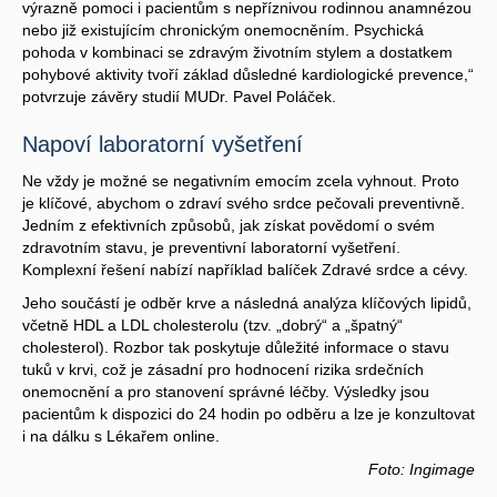
výrazně pomoci i pacientům s nepříznivou rodinnou anamnézou
nebo již existujícím chronickým onemocněním. Psychická
pohoda v kombinaci se zdravým životním stylem a dostatkem
pohybové aktivity tvoří základ důsledné kardiologické prevence,“
potvrzuje závěry studií MUDr. Pavel Poláček.
Napoví laboratorní vyšetření
Ne vždy je možné se negativním emocím zcela vyhnout. Proto
je klíčové, abychom o zdraví svého srdce pečovali preventivně.
Jedním z efektivních způsobů, jak získat povědomí o svém
zdravotním stavu, je preventivní laboratorní vyšetření.
Komplexní řešení nabízí například balíček Zdravé srdce a cévy.
Jeho součástí je odběr krve a následná analýza klíčových lipidů,
včetně HDL a LDL cholesterolu (tzv. „dobrý“ a „špatný“
cholesterol). Rozbor tak poskytuje důležité informace o stavu
tuků v krvi, což je zásadní pro hodnocení rizika srdečních
onemocnění a pro stanovení správné léčby. Výsledky jsou
pacientům k dispozici do 24 hodin po odběru a lze je konzultovat
i na dálku s Lékařem online.
Foto: Ingimage