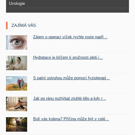
Urologie
ZAJÍMÁ VÁS
Zájem o operaci víček rychle roste napří ..
Hydratace je klíčem k pružnosti pleti i ..
S patní ostruhou může pomoci fyzioterapi ..
Jak po ránu rozhýbat ztuhlé tělo a kdy r ..
Bolí vás kolena? Příčina může být v celé ..