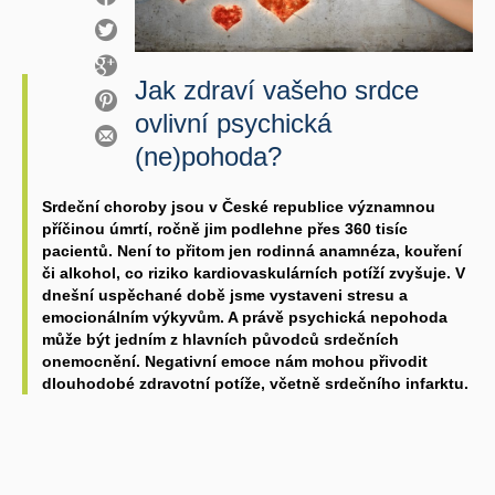
Jak zdraví vašeho srdce
ovlivní psychická
(ne)pohoda?
Srdeční choroby jsou v České republice významnou
příčinou úmrtí, ročně jim podlehne přes 360 tisíc
pacientů. Není to přitom jen rodinná anamnéza, kouření
či alkohol, co riziko kardiovaskulárních potíží zvyšuje. V
dnešní uspěchané době jsme vystaveni stresu a
emocionálním výkyvům. A právě psychická nepohoda
může být jedním z hlavních původců srdečních
onemocnění. Negativní emoce nám mohou přivodit
dlouhodobé zdravotní potíže, včetně srdečního infarktu.