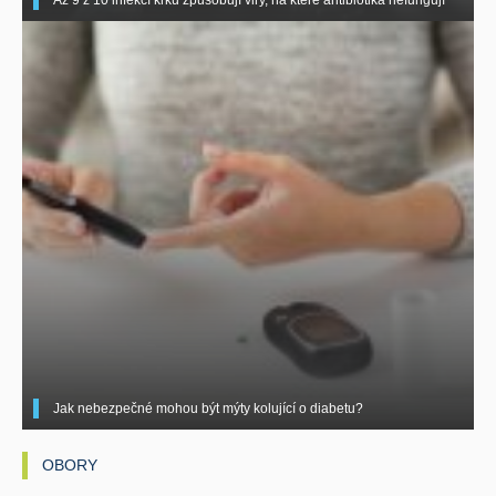
Až 9 z 10 infekcí krku způsobují viry, na které antibiotika nefungují
Jak nebezpečné mohou být mýty kolující o diabetu?
OBORY