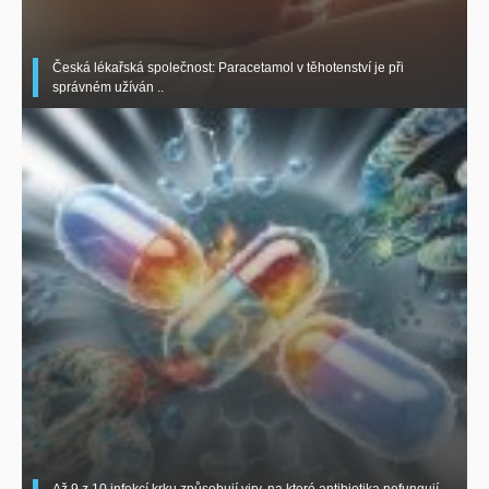
Česká lékařská společnost: Paracetamol v těhotenství je při
správném užíván ..