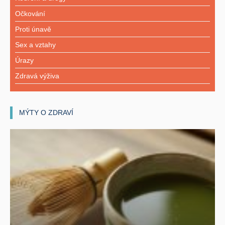
Očkování
Proti únavě
Sex a vztahy
Úrazy
Zdravá výživa
MÝTY O ZDRAVÍ