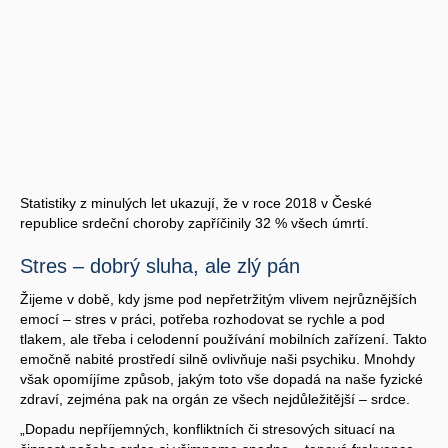
Statistiky z minulých let ukazují, že v roce 2018 v České
republice srdeční choroby zapříčinily 32 % všech úmrtí.
Stres – dobrý sluha, ale zlý pán
Žijeme v době, kdy jsme pod nepřetržitým vlivem nejrůznějších
emocí – stres v práci, potřeba rozhodovat se rychle a pod
tlakem, ale třeba i celodenní používání mobilních zařízení. Takto
emočně nabité prostředí silně ovlivňuje naši psychiku. Mnohdy
však opomíjíme způsob, jakým toto vše dopadá na naše fyzické
zdraví, zejména pak na orgán ze všech nejdůležitější – srdce.
„Dopadu nepříjemných, konfliktních či stresových situací na