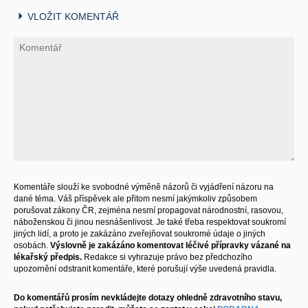
VLOŽIT KOMENTÁŘ
Komentáře slouží ke svobodné výměně názorů či vyjádření názoru na
dané téma. Váš příspěvek ale přitom nesmí jakýmkoliv způsobem
porušovat zákony ČR, zejména nesmí propagovat národnostní, rasovou,
náboženskou či jinou nesnášenlivost. Je také třeba respektovat soukromí
jiných lidí, a proto je zakázáno zveřejňovat soukromé údaje o jiných
osobách.
Výslovně je zakázáno komentovat léčivé přípravky vázané na
lékařský předpis.
Redakce si vyhrazuje právo bez předchozího
upozornění odstranit komentáře, které porušují výše uvedená pravidla.
Do komentářů prosím nevkládejte dotazy ohledně zdravotního stavu,