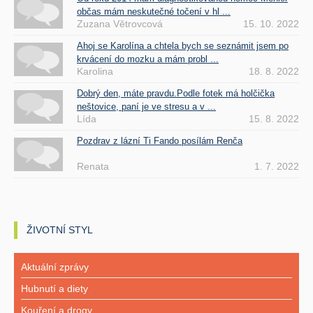
občas mám neskutečné točení v hl ...
Zuzana Větrovcová
15. 10. 2022
Ahoj se Karolína a chtela bych se seznámit jsem po
krvácení do mozku a mám probl ...
Karolina
18. 8. 2022
Dobrý den, máte pravdu.Podle fotek má holčička
neštovice, paní je ve stresu a v ...
Lída
15. 8. 2022
Pozdrav z lázní Ti Fando posílám Renča
Renata
1. 7. 2022
ŽIVOTNÍ STYL
Aktuální zprávy
Hubnutí a diety
Kouření a drogy