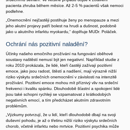
pacienta zhruba během měsíce. Až 2-5 % pacientů však nemoci
podlehne.
„Onemocnění nejčastěji postihuje ženy po menopauze a mezi
jeho akutní projevy patří bolest na hrudi a dušnost, podobně
jako u akutního infarktu myokardu,“ doplňuje MUDr. Poláček.
Ochrání nás pozitivní naladění?
Účinky našeho emočního prožívání na fungování oběhové
soustavy naštěstí nemusí být jen negativní. Například studie z
roku 2010 prokázala, že lidé, kteří častěji zažívají pozitivní
emoce, jako jsou radost, štěstí a nadšení, mají výrazně nižší
riziko výskytu srdečních onemocnění v závislosti na intenzitě
prožívání. Pozitivní emoce mohou mít příznivý vliv na srdeční
frekvenci i kvalitu spánku. Dlouhodobě šťastní a spokojení lidé
jsou také schopni rychleji se vzpamatovat z krátkodobých
negativních emocí, a tím předcházet akutním zdravotním
problémům.
„Výzkumy potvrzují, že u lidí, kteří dlouhodobě dbají na svoji
duševní pohodu, je až o třetinu nižší riziko výskytu srdečních
chorob, včetně infarktu nebo mrtvice. Pozitivní psychika může