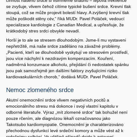
činnost našeho srdce si všimneme snadno – tepová frekvence
se zvyšuje, vlivem čehož cítíme typické bušení srdce. Krevní tlak
stoupá, což se může projevit bolestí hlavy. A zvýšený krevní tlak
může poškodit stěny cév,“ říká MUDr. Pavel Poláček, vedoucí
specializace kardiologie z Canadian Medical, a upřesňuje, že
krátkodobý stres srdci obvykle nevadí.
Horší je to ale se stresem dlouhodobým. Jsme-li mu vystaveni
nepřetržitě, má naše srdce zaděláno na závažné problémy.
„Pacienti, kteří se dlouhodobě vyskytují ve stresovém prostředí,
jsou více náchylní k nezdravým kompenzacím. Kouření,
nadměrná konzumace alkoholu, přejídání či nedostatek spánku
jsou pak samozřejmě jen dalšími faktory zvyšujícími riziko
kardiovaskulárních chorob,“ dodává MUDr. Pavel Poláček.
Nemoc zlomeného srdce
Akutní onemocnění srdce vlivem negativních pocitů a
emocionálního stresu má dokonce i svoji vlastní kapitolu v
odborné literatuře. Výraz „mít zlomené srdce“ tak bohužel není
pouze rčením, ale diagnózou lékaři označovanou jako
Takotsubo kardiomyopatie. Onemocnění je charakterizováno
přechodnou dysfunkcí levé srdeční komory a může vést až k
srdečnímu selhání. Ve většině případů dojde k zotavení