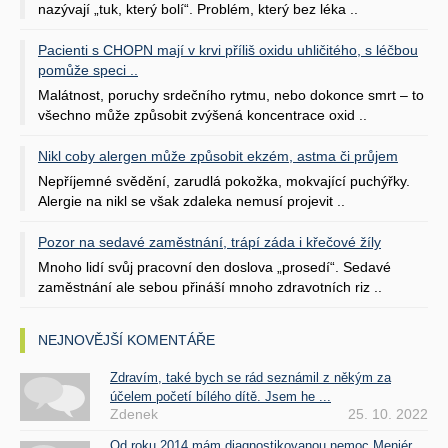
nazývají „tuk, který bolí“. Problém, který bez léka ..
Pacienti s CHOPN mají v krvi příliš oxidu uhličitého, s léčbou
pomůže speci ..
Malátnost, poruchy srdečního rytmu, nebo dokonce smrt – to
všechno může způsobit zvýšená koncentrace oxid ..
Nikl coby alergen může způsobit ekzém, astma či průjem
Nepříjemné svědění, zarudlá pokožka, mokvající puchýřky.
Alergie na nikl se však zdaleka nemusí projevit ..
Pozor na sedavé zaměstnání, trápí záda i křečové žíly
Mnoho lidí svůj pracovní den doslova „prosedí“. Sedavé
zaměstnání ale sebou přináší mnoho zdravotních riz ..
NEJNOVĚJŠÍ KOMENTÁŘE
Zdravím, také bych se rád seznámil z někým za
účelem početí bílého dítě. Jsem he ...
Zdenek
25. 10. 2022
Od roku 2014 mám diagnostikovanou nemoc Meniér