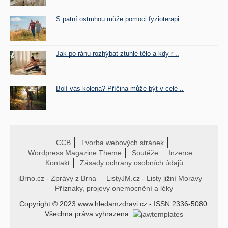
S patní ostruhou může pomoci fyzioterapi ..
Jak po ránu rozhýbat ztuhlé tělo a kdy r ..
Bolí vás kolena? Příčina může být v celé ..
CCB
Tvorba webových stránek
Wordpress Magazine Theme
Soutěže
Inzerce
Kontakt
Zásady ochrany osobních údajů
iBrno.cz - Zprávy z Brna
ListyJM.cz - Listy jižní Moravy
Příznaky, projevy onemocnění a léky
Copyright © 2023 www.hledamzdravi.cz - ISSN 2336-5080.
Všechna práva vyhrazena.