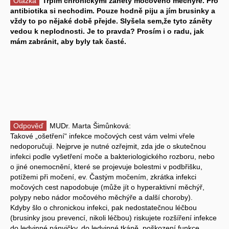
Otázka
Trpím chronickými záněty močového měchýře. Pro
antibiotika si nechodim. Pouze hodně piju a jím brusinky a
vždy to po nějaké době přejde. Slyšela sem,že tyto záněty
vedou k neplodnosti. Je to pravda? Prosím i o radu, jak
mám zabránit, aby byly tak časté.
Odpověď
MUDr. Marta Šimůnková:
Takové „ošetření“ infekce močových cest vám velmi vřele
nedoporučuji. Nejprve je nutné ozřejmit, zda jde o skutečnou
infekci podle vyšetření moče a bakteriologického rozboru, nebo
o jiné onemocnění, které se projevuje bolestmi v podbřišku,
potížemi při močení, ev. Častým močením, zkrátka infekci
močových cest napodobuje (může jít o hyperaktivní měchýř,
polypy nebo nádor močového měchýře a další choroby).
Kdyby šlo o chronickou infekci, pak nedostatečnou léčbou
(brusinky jsou prevencí, nikoli léčbou) riskujete rozšíření infekce
do ledvinné pánvičky, do ledvinné tkáně, poškození funkce