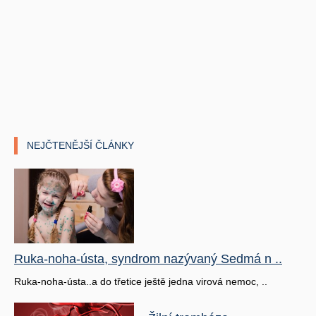
NEJČTENĚJŠÍ ČLÁNKY
Ruka-noha-ústa, syndrom nazývaný Sedmá n ..
Ruka-noha-ústa..a do třetice ještě jedna virová nemoc, ..