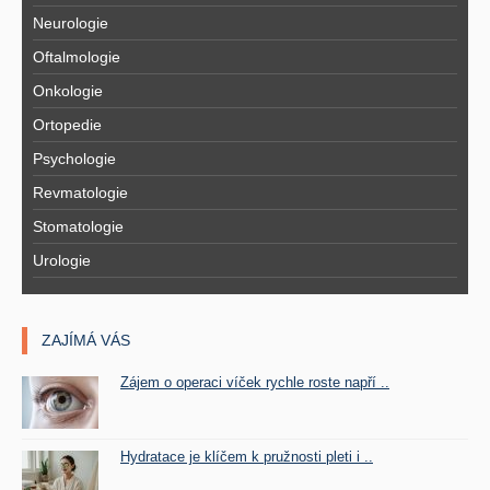
Neurologie
Oftalmologie
Onkologie
Ortopedie
Psychologie
Revmatologie
Stomatologie
Urologie
ZAJÍMÁ VÁS
Zájem o operaci víček rychle roste napří ..
Hydratace je klíčem k pružnosti pleti i ..