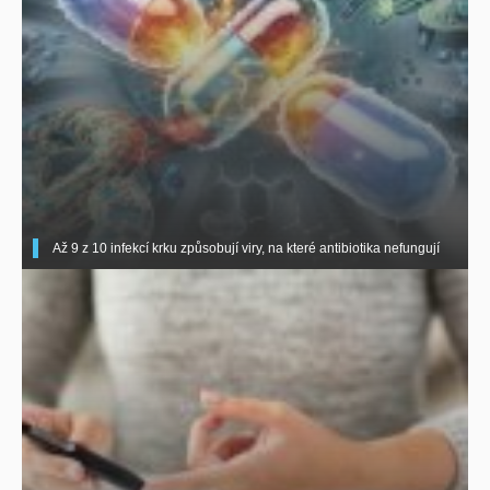
Až 9 z 10 infekcí krku způsobují viry, na které antibiotika nefungují