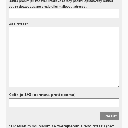
Buďte prosím při zadávání mailové adresy pečliví. Zpracovány budou
Požádejte svého ošetřujícího lékaře o návrh, který pak posoudí
příslušný revizní lékař. My vám spolehlivou odpověď dát
pouze dotazy zadané s existující mailovou adresou.
nemůžeme.
Váš dotaz*
Výsledky vyšetření
Přístrojová vyšetření (CT, rentgen, sono, magnetická rezonance a
další, stejně jako laboratorní testy (krevní obraz, imunologické
vyšetření, biochemické parametry a jiné) jsou pomocnými metodami
a bez znalosti klinického stavu nemají takřka žádnou výpovědní
hodnotu. Není v ničích silách na dálku bez vyšetření lékařem jen ze
závěrů přístrojových a laboratorních testů stanovit diagnózu. Se
svými dotazy na interpretaci výsledků se proto prosím obracejte na
své lékaře.
Děkujeme za pochopení
Kolik je 1+3 (ochrana proti spamu)
* Odesláním souhlasím se zveřejněním svého dotazu (bez