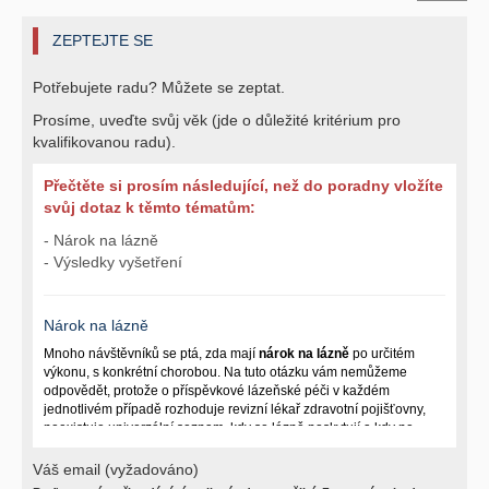
ZEPTEJTE SE
Potřebujete radu? Můžete se zeptat.
Prosíme, uveďte svůj věk (jde o důležité kritérium pro
kvalifikovanou radu).
Přečtěte si prosím následující, než do poradny vložíte
svůj dotaz k těmto tématům:
- Nárok na lázně
- Výsledky vyšetření
Nárok na lázně
Mnoho návštěvníků se ptá, zda mají
nárok na lázně
po určitém
výkonu, s konkrétní chorobou. Na tuto otázku vám nemůžeme
odpovědět, protože o příspěvkové lázeňské péči v každém
jednotlivém případě rozhoduje revizní lékař zdravotní pojišťovny,
neexistuje univerzální seznam, kdy se lázně poskytují a kdy ne.
Záleží na mnoha okolnostech (kuřáctví, inkontinence), funkčním
postižení pacienta a dalších zdravotních okolnostech.
Váš email (vyžadováno)