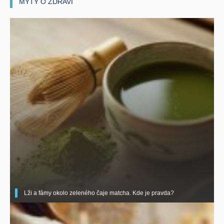
MÝTY O ZDRAVÍ
Lži a fámy okolo zeleného čaje matcha. Kde je pravda?