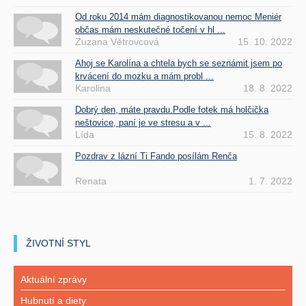
Od roku 2014 mám diagnostikovanou nemoc Meniér
občas mám neskutečné točení v hl ...
Zuzana Větrovcová
15. 10. 2022
Ahoj se Karolína a chtela bych se seznámit jsem po
krvácení do mozku a mám probl ...
Karolina
18. 8. 2022
Dobrý den, máte pravdu.Podle fotek má holčička
neštovice, paní je ve stresu a v ...
Lída
15. 8. 2022
Pozdrav z lázní Ti Fando posílám Renča
Renata
1. 7. 2022
ŽIVOTNÍ STYL
Aktuální zprávy
Hubnutí a diety