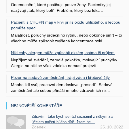
Onemocnění, které postihuje pouze ženy. Pacientky jej
nazývají „tuk, který bolí“. Problém, který bez léka ..
Pacienti s CHOPN mají v krvi příliš oxidu uhličitého, s léčbou
pomůže speci ..
Malátnost, poruchy srdečního rytmu, nebo dokonce smrt – to
všechno může způsobit zvýšená koncentrace oxid ..
Nikl coby alergen může způsobit ekzém, astma či průjem
Nepříjemné svědění, zarudlá pokožka, mokvající puchýřky.
Alergie na nikl se však zdaleka nemusí projevit ..
Pozor na sedavé zaměstnání, trápí záda i křečové žíly
Mnoho lidí svůj pracovní den doslova „prosedí“. Sedavé
zaměstnání ale sebou přináší mnoho zdravotních riz ..
NEJNOVĚJŠÍ KOMENTÁŘE
Zdravím, také bych se rád seznámil z někým za
účelem početí bílého dítě. Jsem he ...
Zdenek
25. 10. 2022