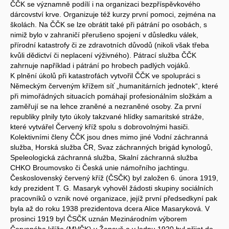
ČČK se významně podílí i na organizaci bezpříspěvkového
dárcovství krve. Organizuje též kurzy první pomoci, zejména na
školách. Na ČČK se lze obrátit také při pátrání po osobách, s
nimiž bylo v zahraničí přerušeno spojení v důsledku válek,
přírodní katastrofy či ze zdravotních důvodů (nikoli však třeba
kvůli dědictví či neplacení výživného). Pátrací služba ČČK
zahrnuje například i pátrání po hrobech padlých vojáků.
K plnění úkolů při katastrofách vytvořil ČČK ve spolupráci s
Německým červeným křížem síť „humanitárních jednotek“, které
při mimořádných situacích pomáhají profesionálním složkám a
zaměřují se na lehce zraněné a nezraněné osoby. Za první
republiky plnily tyto úkoly takzvané hlídky samaritské stráže,
které vytvářel Červený kříž spolu s dobrovolnými hasiči.
Kolektivními členy ČČK jsou dnes mimo jiné Vodní záchranná
služba, Horská služba ČR, Svaz záchranných brigád kynologů,
Speleologická záchranná služba, Skalní záchranná služba
CHKO Broumovsko či Česká unie námořního jachtingu.
Československý červený kříž (ČSČK) byl založen 6. února 1919,
kdy prezident T. G. Masaryk vyhověl žádosti skupiny sociálních
pracovníků o vznik nové organizace, jejíž první předsedkyní pak
byla až do roku 1938 prezidentova dcera Alice Masaryková. V
prosinci 1919 byl ČSČK uznán Mezinárodním výborem
Červeného kříže (MVČK) v Ženevě a v lednu 1920 byl přijat do