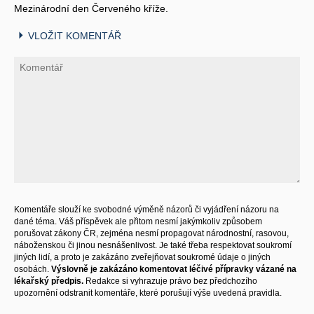
Mezinárodní den Červeného kříže.
VLOŽIT KOMENTÁŘ
Komentáře slouží ke svobodné výměně názorů či vyjádření názoru na
dané téma. Váš příspěvek ale přitom nesmí jakýmkoliv způsobem
porušovat zákony ČR, zejména nesmí propagovat národnostní, rasovou,
náboženskou či jinou nesnášenlivost. Je také třeba respektovat soukromí
jiných lidí, a proto je zakázáno zveřejňovat soukromé údaje o jiných
osobách.
Výslovně je zakázáno komentovat léčivé přípravky vázané na
lékařský předpis.
Redakce si vyhrazuje právo bez předchozího
upozornění odstranit komentáře, které porušují výše uvedená pravidla.