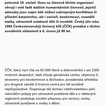
polovině 19. století. Dnes se členové těchto organizací
věnují i celé řadě dalších humanitárních činností, jejichž
adresáty jsou nejen lidé stižení ozbrojeným konfliktem či
přírodní katastrofou, ale i senioři, bezdomovci, osamělé
matky, zdravotně oslabené děti či invalidé. Český (do roku
1993 Československý) červený kříž (ČČK) pomáhá v těchto
sociálních oblastech k 6. únoru již 90 let.
ČČK, který nyní čítá na 65.000 členů a dobrovolníků v asi 1500
místních skupinách, také zřizuje geriatrická centra, ubytovny či
stravovny pro bezdomovce a důchodce, poradenská střediska
pro drogově závislé či krizová centra pro lidi sociálně
nepřizpůsobivé. Organizuje též domácí ošetřovatelskou péči,
rekondiční pobyty pro zdravotně postižené děti a v některých
regionech poskytuje sociální přepravu pro seniory, osoby
zdravotně postižené a matky s dětmi.