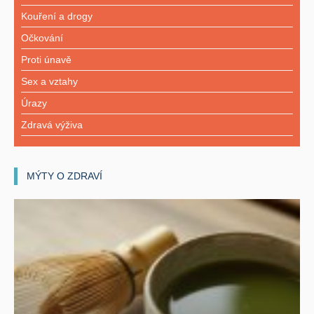
Kouření a drogy
Očkování
Proti únavě
Sex a vztahy
Úrazy
Zdravá výživa
MÝTY O ZDRAVÍ