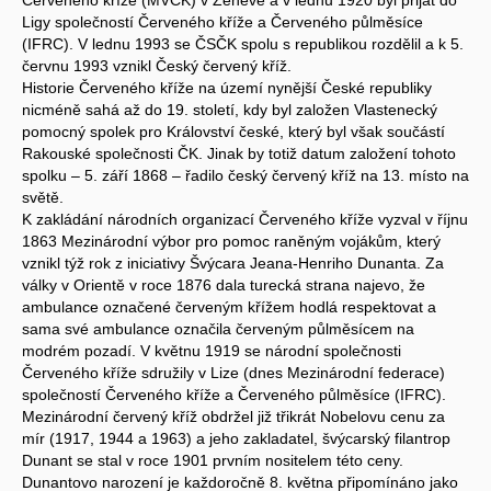
Ligy společností Červeného kříže a Červeného půlměsíce
(IFRC). V lednu 1993 se ČSČK spolu s republikou rozdělil a k 5.
červnu 1993 vznikl Český červený kříž.
Historie Červeného kříže na území nynější České republiky
nicméně sahá až do 19. století, kdy byl založen Vlastenecký
pomocný spolek pro Království české, který byl však součástí
Rakouské společnosti ČK. Jinak by totiž datum založení tohoto
spolku – 5. září 1868 – řadilo český červený kříž na 13. místo na
světě.
K zakládání národních organizací Červeného kříže vyzval v říjnu
1863 Mezinárodní výbor pro pomoc raněným vojákům, který
vznikl týž rok z iniciativy Švýcara Jeana-Henriho Dunanta. Za
války v Orientě v roce 1876 dala turecká strana najevo, že
ambulance označené červeným křížem hodlá respektovat a
sama své ambulance označila červeným půlměsícem na
modrém pozadí. V květnu 1919 se národní společnosti
Červeného kříže sdružily v Lize (dnes Mezinárodní federace)
společností Červeného kříže a Červeného půlměsíce (IFRC).
Mezinárodní červený kříž obdržel již třikrát Nobelovu cenu za
mír (1917, 1944 a 1963) a jeho zakladatel, švýcarský filantrop
Dunant se stal v roce 1901 prvním nositelem této ceny.
Dunantovo narození je každoročně 8. května připomínáno jako