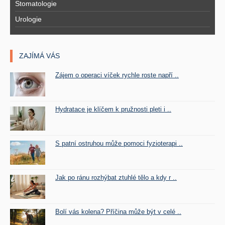
Stomatologie
Urologie
ZAJÍMÁ VÁS
Zájem o operaci víček rychle roste napří ..
Hydratace je klíčem k pružnosti pleti i ..
S patní ostruhou může pomoci fyzioterapi ..
Jak po ránu rozhýbat ztuhlé tělo a kdy r ..
Bolí vás kolena? Příčina může být v celé ..