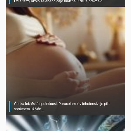
Lži a fámy okolo zeleného čaje matcha. Kde je pravda?
Česká lékařská společnost: Paracetamol v těhotenství je při
správném užíván ..