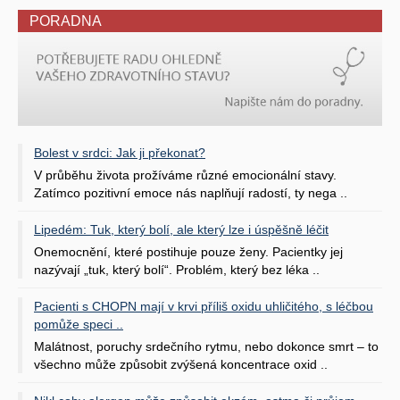
PORADNA
Bolest v srdci: Jak ji překonat?
V průběhu života prožíváme různé emocionální stavy.
Zatímco pozitivní emoce nás naplňují radostí, ty nega ..
Lipedém: Tuk, který bolí, ale který lze i úspěšně léčit
Onemocnění, které postihuje pouze ženy. Pacientky jej
nazývají „tuk, který bolí“. Problém, který bez léka ..
Pacienti s CHOPN mají v krvi příliš oxidu uhličitého, s léčbou
pomůže speci ..
Malátnost, poruchy srdečního rytmu, nebo dokonce smrt – to
všechno může způsobit zvýšená koncentrace oxid ..