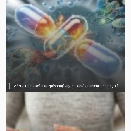
Až 9 z 10 infekcí krku způsobují viry, na které antibiotika nefungují