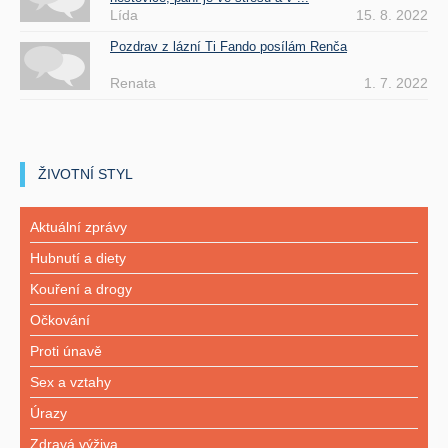
Lída
15. 8. 2022
Pozdrav z lázní Ti Fando posílám Renča
Renata
1. 7. 2022
ŽIVOTNÍ STYL
Aktuální zprávy
Hubnutí a diety
Kouření a drogy
Očkování
Proti únavě
Sex a vztahy
Úrazy
Zdravá výživa