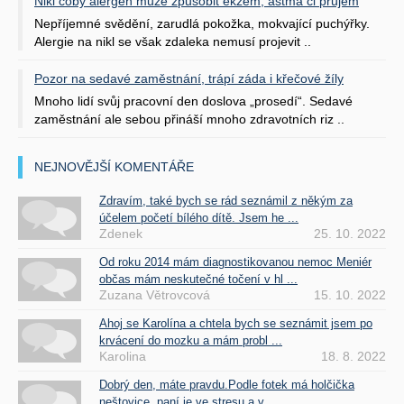
Nikl coby alergen může způsobit ekzém, astma či průjem
Nepříjemné svědění, zarudlá pokožka, mokvající puchýřky.
Alergie na nikl se však zdaleka nemusí projevit ..
Pozor na sedavé zaměstnání, trápí záda i křečové žíly
Mnoho lidí svůj pracovní den doslova „prosedí“. Sedavé
zaměstnání ale sebou přináší mnoho zdravotních riz ..
NEJNOVĚJŠÍ KOMENTÁŘE
Zdravím, také bych se rád seznámil z někým za
účelem početí bílého dítě. Jsem he ...
Zdenek
25. 10. 2022
Od roku 2014 mám diagnostikovanou nemoc Meniér
občas mám neskutečné točení v hl ...
Zuzana Větrovcová
15. 10. 2022
Ahoj se Karolína a chtela bych se seznámit jsem po
krvácení do mozku a mám probl ...
Karolina
18. 8. 2022
Dobrý den, máte pravdu.Podle fotek má holčička
neštovice, paní je ve stresu a v ...