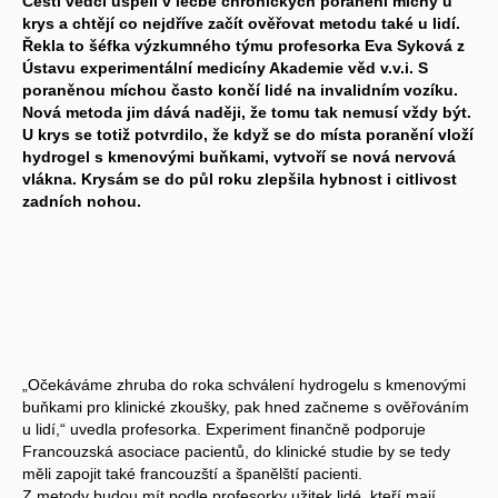
Čeští vědci uspěli v léčbě chronických poranění míchy u
krys a chtějí co nejdříve začít ověřovat metodu také u lidí.
Řekla to šéfka výzkumného týmu profesorka Eva Syková z
Ústavu experimentální medicíny Akademie věd v.v.i. S
poraněnou míchou často končí lidé na invalidním vozíku.
Nová metoda jim dává naději, že tomu tak nemusí vždy být.
U krys se totiž potvrdilo, že když se do místa poranění vloží
hydrogel s kmenovými buňkami, vytvoří se nová nervová
vlákna. Krysám se do půl roku zlepšila hybnost i citlivost
zadních nohou.
„Očekáváme zhruba do roka schválení hydrogelu s kmenovými
buňkami pro klinické zkoušky, pak hned začneme s ověřováním
u lidí,“ uvedla profesorka. Experiment finančně podporuje
Francouzská asociace pacientů, do klinické studie by se tedy
měli zapojit také francouzští a španělští pacienti.
Z metody budou mít podle profesorky užitek lidé, kteří mají