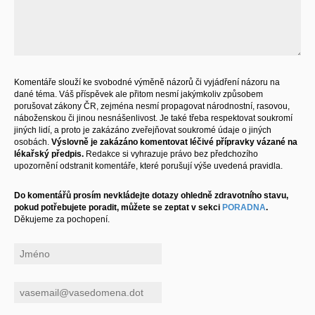
Komentáře slouží ke svobodné výměně názorů či vyjádření názoru na
dané téma. Váš příspěvek ale přitom nesmí jakýmkoliv způsobem
porušovat zákony ČR, zejména nesmí propagovat národnostní, rasovou,
náboženskou či jinou nesnášenlivost. Je také třeba respektovat soukromí
jiných lidí, a proto je zakázáno zveřejňovat soukromé údaje o jiných
osobách.
Výslovně je zakázáno komentovat léčivé přípravky vázané na
lékařský předpis.
Redakce si vyhrazuje právo bez předchozího
upozornění odstranit komentáře, které porušují výše uvedená pravidla.
Do komentářů prosím nevkládejte dotazy ohledně zdravotního stavu,
pokud potřebujete poradit, můžete se zeptat v sekci
PORADNA
.
Děkujeme za pochopení.