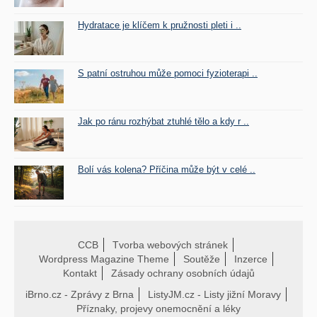
Hydratace je klíčem k pružnosti pleti i ..
S patní ostruhou může pomoci fyzioterapi ..
Jak po ránu rozhýbat ztuhlé tělo a kdy r ..
Bolí vás kolena? Příčina může být v celé ..
CCB
Tvorba webových stránek
Wordpress Magazine Theme
Soutěže
Inzerce
Kontakt
Zásady ochrany osobních údajů
iBrno.cz - Zprávy z Brna
ListyJM.cz - Listy jižní Moravy
Příznaky, projevy onemocnění a léky