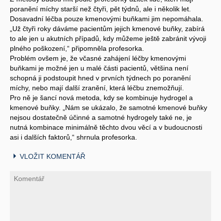
poranění míchy starší než čtyři, pět týdnů, ale i několik let.
Dosavadní léčba pouze kmenovými buňkami jim nepomáhala.
„Už čtyři roky dáváme pacientům jejich kmenové buňky, zabírá
to ale jen u akutních případů, kdy můžeme ještě zabránit vývoji
plného poškození,“ připomněla profesorka.
Problém ovšem je, že včasné zahájení léčby kmenovými
buňkami je možné jen u malé části pacientů, většina není
schopná ji podstoupit hned v prvních týdnech po poranění
míchy, nebo mají další zranění, která léčbu znemožňují.
Pro ně je šancí nová metoda, kdy se kombinuje hydrogel a
kmenové buňky. „Nám se ukázalo, že samotné kmenové buňky
nejsou dostatečně účinné a samotné hydrogely také ne, je
nutná kombinace minimálně těchto dvou věcí a v budoucnosti
asi i dalších faktorů,“ shrnula profesorka.
VLOŽIT KOMENTÁŘ