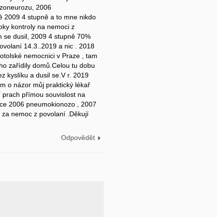
Vazoneurozu, 2006
2009 4 stupně a to mne nikdo
roky kontroly na nemoci z
m se dusil, 2009 4 stupně 70%
ovolaní 14.3..2019 a nic . 2018
otolské nemocnici v Praze , tam
ho zařídily domů.Celou tu dobu
 kyslíku a dusil se.V r. 2019
m o názor můj praktický lékař
 prach přímou souvislost na
ce 2006 pneumokionozo , 2007
 za nemoc z povolaní .Děkují
Odpovědět