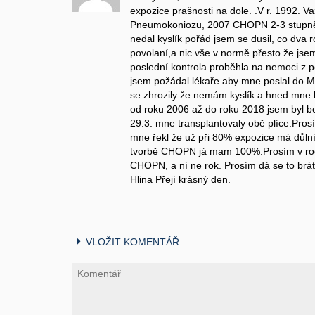
expozice prašnosti na dole. .V r. 1992. 
Pneumokoniozu, 2007 CHOPN 2-3 stupně 
nedal kyslík pořád jsem se dusil, co dva 
povolaní,a nic vše v normě přesto že jse
poslední kontrola proběhla na nemoci z p
jsem požádal lékaře aby mne poslal do M
se zhrozily že nemám kyslík a hned mne 
od roku 2006 až do roku 2018 jsem byl bez
29.3. mne transplantovaly obě plíce.Prosí
mne řekl že už při 80% expozice má důlní
tvorbě CHOPN já mam 100%.Prosím v ro
CHOPN, a ní ne rok. Prosím dá se to brát
Hlina Přejí krásný den.
VLOŽIT KOMENTÁŘ