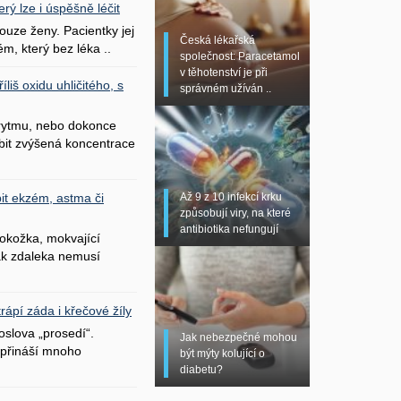
erý lze i úspěšně léčit
uze ženy. Pacientky jej
Česká lékařská
ém, který bez léka ..
společnost: Paracetamol
v těhotenství je při
liš oxidu uhličitého, s
správném užíván ..
 rytmu, nebo dokonce
bit zvýšená koncentrace
Až 9 z 10 infekcí krku
it ekzém, astma či
způsobují viry, na které
antibiotika nefungují
okožka, mokvající
šak zdaleka nemusí
ápí záda i křečové žíly
oslova „prosedí“.
Jak nebezpečné mohou
přináší mnoho
být mýty kolující o
diabetu?