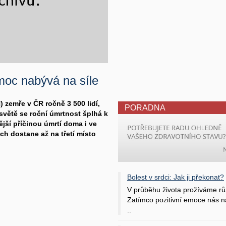
moc nabývá na síle
zemře v ČR ročně 3 500 lidí,
PORADNA
 světě se roční úmrtnost šplhá k
jší příčinou úmrtí doma i ve
ech dostane až na třetí místo
Bolest v srdci: Jak ji překonat?
V průběhu života prožíváme rů
Zatímco pozitivní emoce nás na
..