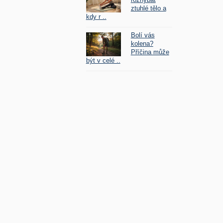
ztuhlé tělo a
kdy r ..
Bolí vás
kolena?
Příčina může
být v celé ..