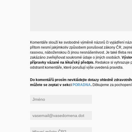
Komentáře slouží ke svobodné výměně názorů či vyjádření názo
přitom nesmí jakýmkoliv způsobem porušovat zákony ČR, zejm
rasovou, náboženskou či jinou nesnášenlivost. Je také třeba resp
zakázáno zveřejňovat soukromé údaje o jiných osobách.
Výslo
přípravky vázané na lékařský předpis.
Redakce si vyhrazuje 
odstranit komentáře, které porušují výše uvedená pravidla.
Do komentářů prosím nevkládejte dotazy ohledně zdravotního
můžete se zeptat v sekci
PORADNA
.
Děkujeme za pochopení