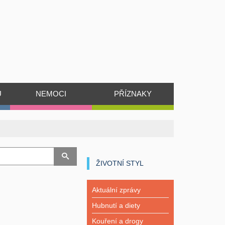
Ů
NEMOCI
PŘÍZNAKY
ŽIVOTNÍ STYL
Aktuální zprávy
Hubnutí a diety
Kouření a drogy