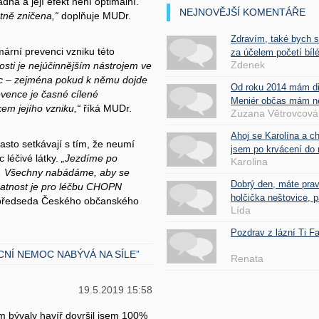
ná a její efekt není optimální.
NEJNOVĚJŠÍ KOMENTÁŘE
atně zničena,“
doplňuje MUDr.
Zdravím, také bych 
imární prevenci vzniku této
za účelem početí bílé
Zdenek
losti je nejúčinnějším nástrojem ve
lic – zejména pokud k němu dojde
Od roku 2014 mám d
evence je časné cílené
Meniér občas mám nes
em jejího vzniku,“
říká MUDr.
Zuzana Větrovcová
Ahoj se Karolína a c
 často setkávají s tím, že neumí
jsem po krvácení do 
c léčivé látky.
„Jezdíme po
Karolina
ku. Všechny nabádáme, aby se
Dobrý den, máte pra
zdatnost je pro léčbu CHOPN
holčička neštovice, pa
 předseda Českého občanského
Lída
Pozdrav z lázní Ti 
NÍ NEMOC NABÝVÁ NA SÍLE”
Renata
19.5.2019 15:58
m bývaly havíř dovršil jsem 100%