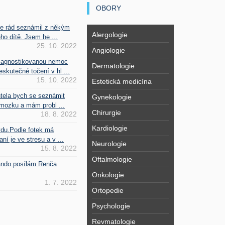
OBORY
se rád seznámil z někým
Alergologie
ho dítě. Jsem he ...
25. 10. 2022
Angiologie
iagnostikovanou nemoc
Dermatologie
kutečné točení v hl ...
15. 10. 2022
Estetická medicína
htela bych se seznámit
Gynekologie
mozku a mám probl ...
Chirurgie
18. 8. 2022
Kardiologie
vdu.Podle fotek má
ní je ve stresu a v ...
Neurologie
15. 8. 2022
Oftalmologie
Fando posílám Renča
Onkologie
1. 7. 2022
Ortopedie
Psychologie
Revmatologie