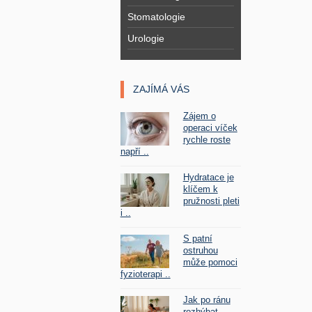
Stomatologie
Urologie
ZAJÍMÁ VÁS
Zájem o
operaci víček
rychle roste
napří ..
Hydratace je
klíčem k
pružnosti pleti
i ..
S patní
ostruhou
může pomoci
fyzioterapi ..
Jak po ránu
rozhýbat