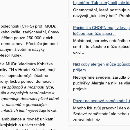
Lipedém: Tuk, který bolí, ale kt
Onemocnění, které postihuje po
nazývají „tuk, který bolí“. Probl
společnosti (ČPFS) prof. MUDr.
Pacienti s CHOPN mají v krvi pří
ckého kašle, zadýchávání, únavy
léčbou pomůže speci ..
Léčíme pouze 250 000 z nich.
Malátnost, poruchy srdečního
 nemoci neví. Přestože jim není
smrt – to všechno může způso
patnými životními návyky,
oxid ..
fesor Kolek.
le MUDr. Vladimíra Koblížka
Nikl coby alergen může způsob
niky FN v Hradci Králové, mají
průjem
zici nejmodernější léčebné
Nepříjemné svědění, zarudlá p
výkony, léčbu pomocí domácích
puchýřky. Alergie na nikl se v
 se způsobů a možností týče,
projevit ..
 mála evropských zemí máme k
zpomaluje destrukci plicní tkáně
Pozor na sedavé zaměstnání, tr
 – u pacientů s genetickým
Mnoho lidí svůj pracovní den d
mladších lidí,“
vysvětluje lékař.
Sedavé zaměstnání ale sebou 
 ambulance a rovněž unikátní
zdravotních riz ..
krajských a univerzitních