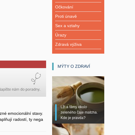
Očkování
Proti únavě
Sex a vztahy
Úrazy
Zdravá výživa
MÝTY O ZDRAVÍ
Lži a fámy okolo
zeleného čaje matcha.
zné emocionální stavy.
Kde je pravda?
plňují radostí, ty nega