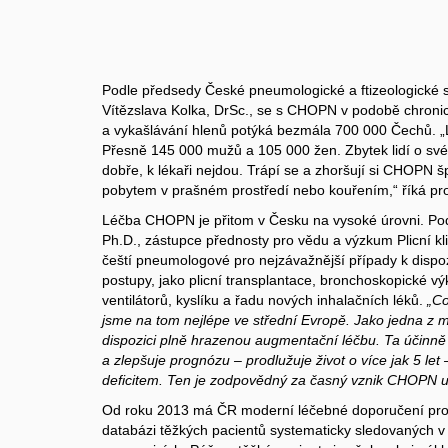
Podle předsedy České pneumologické a ftizeologické 
Vítězslava Kolka, DrSc., se s CHOPN v podobě chroni
a vykašlávání hlenů potýká bezmála 700 000 Čechů. „
Přesně 145 000 mužů a 105 000 žen. Zbytek lidí o své
dobře, k lékaři nejdou. Trápí se a zhoršují si CHOPN š
pobytem v prašném prostředí nebo kouřením,“ říká pro
Léčba CHOPN je přitom v Česku na vysoké úrovni. Pod
Ph.D., zástupce přednosty pro vědu a výzkum Plicní kli
čeští pneumologové pro nejzávažnější případy k dispo
postupy, jako plicní transplantace, bronchoskopické 
ventilátorů, kyslíku a řadu nových inhalačních léků.
„Co
jsme na tom nejlépe ve střední Evropě. Jako jedna z
dispozici plně hrazenou augmentační léčbu. Ta účinně 
a zlepšuje prognózu – prodlužuje život o více jak 5 let
deficitem. Ten je zodpovědný za časný vznik CHOPN u 
Od roku 2013 má ČR moderní léčebné doporučení pro
databázi těžkých pacientů systematicky sledovaných v 