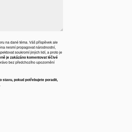
ru na dané téma. Váš příspěvek ale
éna nesmí propagovat národnostní,
ektovat soukromí jiných lidí, a proto je
vně je zakázáno komentovat léčivé
právo bez předchozího upozornění
 stavu, pokud potřebujete poradit,
.