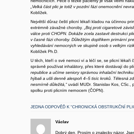
nemocnicích. Péče o těžké pacienty je však velmi náklad
„Velká část plic je totiž v pozdní fázi onemocnění nevr
Koblížek.
Největší důraz čeští plicní lékaři kladou na účinnou pr
extrémně závažné choroby.
„Boj proti cigaretové závis
válce proti CHOPN. Dokáže zcela zastavit destrukci p
v časné fázi choroby. Důležitým doplňkem primární pr
vyhledávání nemocných ve skupině osob s velkým rizik
Koblížek Ph.D.
U těch, kteří o své nemoci ví a léčí se, se plicní lékaři
správně používat inhalátory, přes které dostávají do pli
republice a učíme seniory správnou inhalační techni
hýbali a ušli denně alespoň 4–5 tisíc kroků. Tělesná 
nesmírně důležitá,“
uvádí MUDr. Stanislav Kos, CSc.,
spolku proti plicním nemocem (ČOPN).
JEDNA ODPOVĚĎ K “CHRONICKÁ OBSTRUKČNÍ PLIC
Václav
Dobrý den, Prosím o znalecky názor. Jse