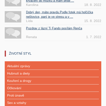
krvácení do mozku a mám probl ...
Karolina
18. 8. 2022
Dobrý den, máte pravdu.Podle fotek má holčička
neštovice, paní je ve stresu a v ...
Lída
15. 8. 2022
Pozdrav z lázní Ti Fando posílám Renča
Renata
1. 7. 2022
ŽIVOTNÍ STYL
Aktuální zprávy
Hubnutí a diety
Kouření a drogy
Očkování
Proti únavě
Sex a vztahy