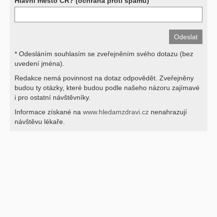
Hlavní město ČR? (ochrana proti spamu)
* Odesláním souhlasím se zveřejněním svého dotazu (bez
uvedení jména).
Redakce nemá povinnost na dotaz odpovědět. Zveřejněny
budou ty otázky, které budou podle našeho názoru zajímavé
i pro ostatní návštěvníky.
Informace získané na
www.hledamzdravi.cz
nenahrazují
návštěvu lékaře.