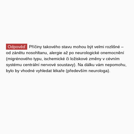
Odpověď
Příčiny takového stavu mohou být velmi rozlišné –
od zánětu nosohltanu, alergie až po neurologické onemocnění
(migrénového typu, ischemické či ložiskové změny v cévním
systému centrální nervové soustavy). Na dálku vám nepomohu,
bylo by vhodné vyhledat lékaře (především neurologa).