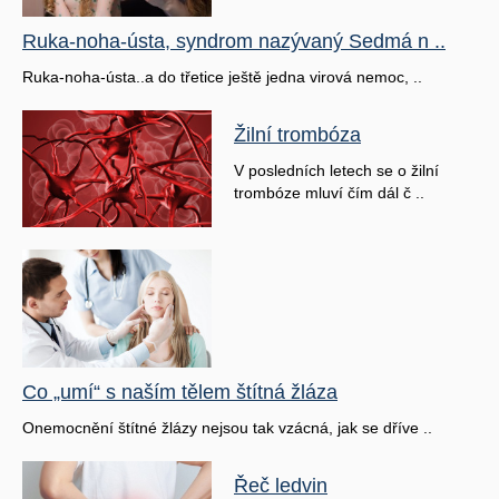
Ruka-noha-ústa, syndrom nazývaný Sedmá n ..
Ruka-noha-ústa..a do třetice ještě jedna virová nemoc, ..
Žilní trombóza
V posledních letech se o žilní
trombóze mluví čím dál č ..
Co „umí“ s naším tělem štítná žláza
Onemocnění štítné žlázy nejsou tak vzácná, jak se dříve ..
Řeč ledvin