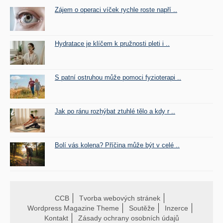
Zájem o operaci víček rychle roste napří ..
Hydratace je klíčem k pružnosti pleti i ..
S patní ostruhou může pomoci fyzioterapi ..
Jak po ránu rozhýbat ztuhlé tělo a kdy r ..
Bolí vás kolena? Příčina může být v celé ..
CCB
Tvorba webových stránek
Wordpress Magazine Theme
Soutěže
Inzerce
Kontakt
Zásady ochrany osobních údajů