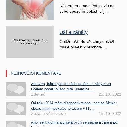
Některá onemocnění ledvin na
sebe upozorní bolestí či j ..
Uši a záněty
Obtíže uší. Ne všechny dokáží
trvale přivést k hluchotě ..
NEJNOVĚJŠÍ KOMENTÁŘE
Zdravím, také bych se rád seznámil z někým za
účelem početí bílého dítě. Jsem he ...
Zdenek
25. 10. 2022
Od roku 2014 mám diagnostikovanou nemoc Meniér
občas mám neskutečné točení v hl ...
Zuzana Větrovcová
15. 10. 2022
Ahoj se Karolína a chtela bych se seznámit jsem po