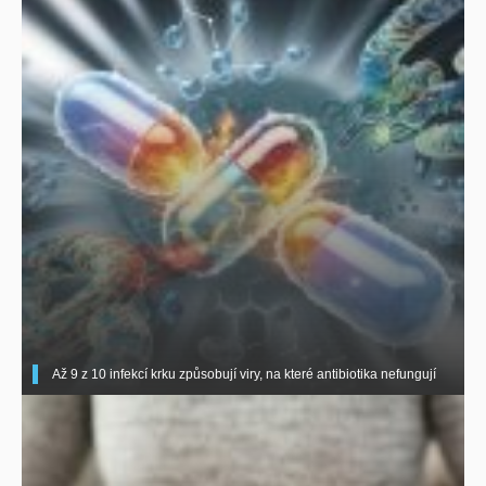
Až 9 z 10 infekcí krku způsobují viry, na které antibiotika nefungují