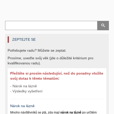
ZEPTEJTE SE
Potřebujete radu? Můžete se zeptat.
Prosíme, uveďte svůj věk (jde o důležité kritérium pro
kvalifikovanou radu).
Přečtěte si prosím následující, než do poradny vložíte
svůj dotaz k těmto tématům:
- Nárok na lázně
- Výsledky vyšetření
Nárok na lázně
Mnoho návštěvníků se ptá, zda mají
nárok na lázně
po určitém