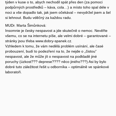
týden v kuse o to, abych nechodil spát přes den (za pomoci
podpůrných prostředků – káva, cola…) a místo toho spal déle v
noci a vše dopadlo tak, jak jsem očekával – nevydržel jsem a šel
si lehnout. Budu vděčný za každou radu.
MUDr. Marta Šimůnková:
Insomnie je česky nespavost a jde skutečně o nemoc. Nevěřte
všemu, co se na internetu píše, ale velmi dobré – garantované –
stránky jsou třeba www.dobry-spanek.cz.
Vzhledem k tomu, že vám nedělá problém usínání, ale časé
probouzení, budí to podezření na to, že nejde o „čistou“
nespavost, ale že může jít o nespavost na podkladě jiné
poruchy (úzkost??? deprese???? něco jiného???) Asi by bylo
dobré tuto záležitost řešit u odborníka – optimálně ve spánkové
laboratoři.