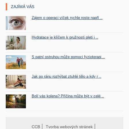
ZAJÍMÁ VÁS
Zájem o operaci víček rychle roste napří ..
Hydratace je klíčem k pružnosti pleti i ..
S patní ostruhou může pomoci fyzioterapi ..
Jak po ránu rozhýbat ztuhlé tělo a kdy r ..
Bolí vás kolena? Příčina může být v celé ..
CCB
Tvorba webových stránek