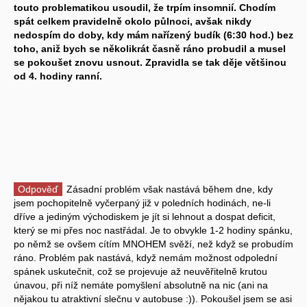
touto problematikou usoudil, že trpím insomnií. Chodím
spát celkem pravidelně okolo půlnoci, avšak nikdy
nedospím do doby, kdy mám nařízený budík (6:30 hod.) bez
toho, aniž bych se několikrát časně ráno probudil a musel
se pokoušet znovu usnout. Zpravidla se tak děje většinou
od 4. hodiny ranní.
Odpověď
Zásadní problém však nastává během dne, kdy
jsem pochopitelně vyčerpaný již v poledních hodinách, ne-li
dříve a jediným východiskem je jít si lehnout a dospat deficit,
který se mi přes noc nastřádal. Je to obvykle 1-2 hodiny spánku,
po němž se ovšem cítím MNOHEM svěží, než když se probudím
ráno. Problém pak nastává, když nemám možnost odpolední
spánek uskutečnit, což se projevuje až neuvěřitelně krutou
únavou, při níž nemáte pomyšlení absolutně na nic (ani na
nějakou tu atraktivní slečnu v autobuse :)). Pokoušel jsem se asi