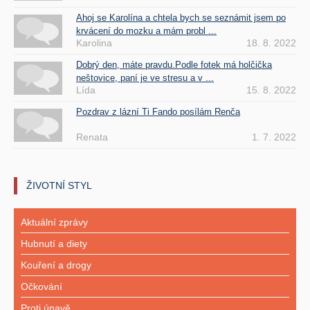
Ahoj se Karolína a chtela bych se seznámit jsem po
krvácení do mozku a mám probl ...
Karolina
18. 8. 2022
Dobrý den, máte pravdu.Podle fotek má holčička
neštovice, paní je ve stresu a v ...
Lída
15. 8. 2022
Pozdrav z lázní Ti Fando posílám Renča
Renata
1. 7. 2022
ŽIVOTNÍ STYL
Aktuální zprávy
Hubnutí a diety
Kouření a drogy
Očkování
Proti únavě