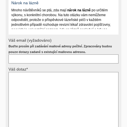
Nárok na lázně
Mnoho návštěvníků se ptá, zda mají
nárok na lázně
po určitém
výkonu, s konkrétní chorobou. Na tuto otázku vám nemůžeme
odpovědět, protože o příspěvkové lázeňské péči v každém
jednotlivém případě rozhoduje revizní lékař zdravotní pojišťovny,
neexistuje univerzální seznam, kdy se lázně poskytují a kdy ne.
Záleží na mnoha okolnostech (kuřáctví, inkontinence), funkčním
postižení pacienta a dalších zdravotních okolnostech.
Váš email (vyžadováno)
Buďte prosím při zadávání mailové adresy pečliví. Zpracovány budou
Požádejte svého ošetřujícího lékaře o návrh, který pak posoudí
příslušný revizní lékař. My vám spolehlivou odpověď dát
pouze dotazy zadané s existující mailovou adresou.
nemůžeme.
Váš dotaz*
Výsledky vyšetření
Přístrojová vyšetření (CT, rentgen, sono, magnetická rezonance a
další, stejně jako laboratorní testy (krevní obraz, imunologické
vyšetření, biochemické parametry a jiné) jsou pomocnými metodami
a bez znalosti klinického stavu nemají takřka žádnou výpovědní
hodnotu. Není v ničích silách na dálku bez vyšetření lékařem jen ze
závěrů přístrojových a laboratorních testů stanovit diagnózu. Se
svými dotazy na interpretaci výsledků se proto prosím obracejte na
své lékaře.
Děkujeme za pochopení