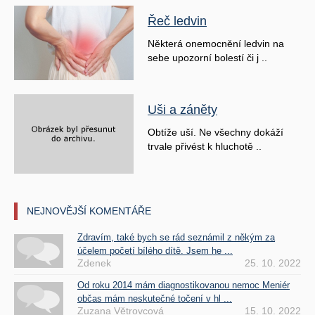
Řeč ledvin
Některá onemocnění ledvin na
sebe upozorní bolestí či j ..
Uši a záněty
Obtíže uší. Ne všechny dokáží
trvale přivést k hluchotě ..
NEJNOVĚJŠÍ KOMENTÁŘE
Zdravím, také bych se rád seznámil z někým za
účelem početí bílého dítě. Jsem he ...
Zdenek
25. 10. 2022
Od roku 2014 mám diagnostikovanou nemoc Meniér
občas mám neskutečné točení v hl ...
Zuzana Větrovcová
15. 10. 2022