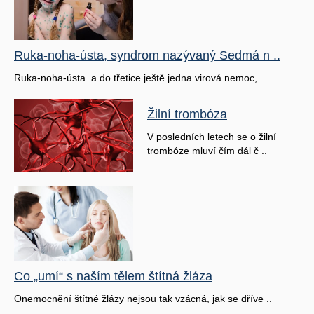
Ruka-noha-ústa, syndrom nazývaný Sedmá n ..
Ruka-noha-ústa..a do třetice ještě jedna virová nemoc, ..
Žilní trombóza
V posledních letech se o žilní
trombóze mluví čím dál č ..
Co „umí“ s naším tělem štítná žláza
Onemocnění štítné žlázy nejsou tak vzácná, jak se dříve ..