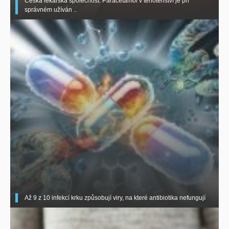
Česká lékařská společnost: Paracetamol v těhotenství je při
správném užíván ..
Až 9 z 10 infekcí krku způsobují viry, na které antibiotika nefungují