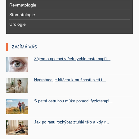
Revmatologie
Stomatologie
Urologie
ZAJÍMÁ VÁS
Zájem o operaci víček rychle roste napří ..
Hydratace je klíčem k pružnosti pleti i ..
S patní ostruhou může pomoci fyzioterapi ..
Jak po ránu rozhýbat ztuhlé tělo a kdy r ..