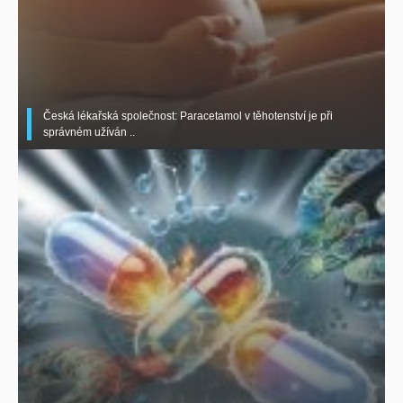
Česká lékařská společnost: Paracetamol v těhotenství je při
správném užíván ..