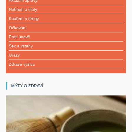
Aktuální zprávy
Hubnutí a diety
Kouření a drogy
Očkování
Proti únavě
Sex a vztahy
Úrazy
Zdravá výživa
MÝTY O ZDRAVÍ