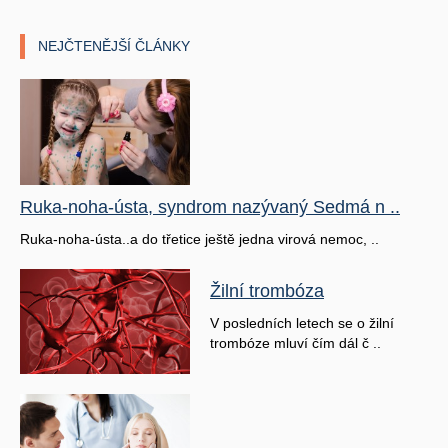
NEJČTENĚJŠÍ ČLÁNKY
Ruka-noha-ústa, syndrom nazývaný Sedmá n ..
Ruka-noha-ústa..a do třetice ještě jedna virová nemoc, ..
Žilní trombóza
V posledních letech se o žilní
trombóze mluví čím dál č ..