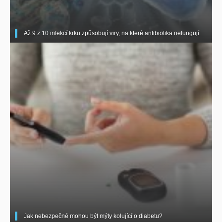
Až 9 z 10 infekcí krku způsobují viry, na které antibiotika nefungují
Jak nebezpečné mohou být mýty kolující o diabetu?