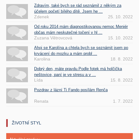
Zdravím, také bych se rád seznámil z někým za
účelem početí bílého dítě. Jsem he ...
Zdenek
25. 10. 2022
Od roku 2014 mám diagnostikovanou nemoc Meniér
občas mám neskutečné točení v hl ...
Zuzana Větrovcová
15. 10. 2022
Ahoj se Karolína a chtela bych se seznámit jsem po
krvácení do mozku a mám probl ...
Karolina
18. 8. 2022
Dobrý den, máte pravdu.Podle fotek má holčička
neštovice, paní je ve stresu a v ...
Lída
15. 8. 2022
Pozdrav z lázní Ti Fando posílám Renča
Renata
1. 7. 2022
ŽIVOTNÍ STYL