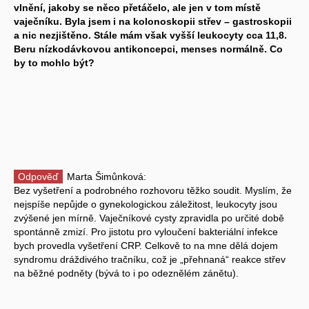
vlnění, jakoby se něco přetáčelo, ale jen v tom místě
vaječníku. Byla jsem i na kolonoskopii střev – gastroskopii
a nic nezjištěno. Stále mám však vyšší leukocyty cca 11,8.
Beru nízkodávkovou antikoncepci, menses normálně. Co
by to mohlo být?
Odpověď
Marta Šimůnková:
Bez vyšetření a podrobného rozhovoru těžko soudit. Myslím, že
nejspíše nepůjde o gynekologickou záležitost, leukocyty jsou
zvýšené jen mírně. Vaječníkové cysty zpravidla po určité době
spontánně zmizí. Pro jistotu pro vyloučení bakteriální infekce
bych provedla vyšetření CRP. Celkově to na mne dělá dojem
syndromu dráždivého tračníku, což je „přehnaná“ reakce střev
na běžné podněty (bývá to i po odeznělém zánětu).