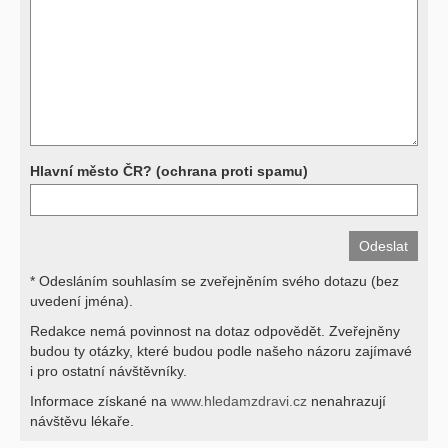
a bez znalosti klinického stavu nemají takřka žádnou výpovědní
hodnotu. Není v ničích silách na dálku bez vyšetření lékařem jen ze
závěrů přístrojových a laboratorních testů stanovit diagnózu. Se
svými dotazy na interpretaci výsledků se proto prosím obracejte na
své lékaře.
Děkujeme za pochopení
Hlavní město ČR? (ochrana proti spamu)
* Odesláním souhlasím se zveřejněním svého dotazu (bez
uvedení jména).
Redakce nemá povinnost na dotaz odpovědět. Zveřejněny
budou ty otázky, které budou podle našeho názoru zajímavé
i pro ostatní návštěvníky.
Informace získané na
www.hledamzdravi.cz
nenahrazují
návštěvu lékaře.