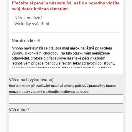
Přečtěte si prosím následující, než do poradny vložíte
svůj dotaz k těmto tématům:
- Nárok na lázně
- Výsledky vyšetření
Nárok na lázně
Mnoho návštěvníků se ptá, zda mají
nárok na lázně
po určitém
výkonu, s konkrétní chorobou. Na tuto otázku vám nemůžeme
odpovědět, protože o příspěvkové lázeňské péči v každém
jednotlivém případě rozhoduje revizní lékař zdravotní pojišťovny,
neexistuje univerzální seznam, kdy se lázně poskytují a kdy ne.
Záleží na mnoha okolnostech (kuřáctví, inkontinence), funkčním
postižení pacienta a dalších zdravotních okolnostech.
Váš email (vyžadováno)
Buďte prosím při zadávání mailové adresy pečliví. Zpracovány budou
Požádejte svého ošetřujícího lékaře o návrh, který pak posoudí
příslušný revizní lékař. My vám spolehlivou odpověď dát
pouze dotazy zadané s existující mailovou adresou.
nemůžeme.
Váš dotaz*
Výsledky vyšetření
Přístrojová vyšetření (CT, rentgen, sono, magnetická rezonance a
další, stejně jako laboratorní testy (krevní obraz, imunologické
vyšetření, biochemické parametry a jiné) jsou pomocnými metodami