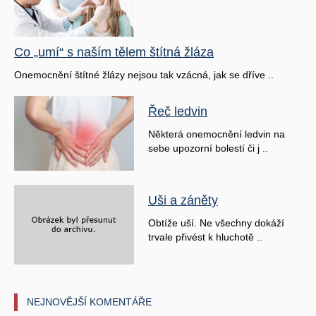
Co „umí“ s naším tělem štítná žláza
Onemocnění štítné žlázy nejsou tak vzácná, jak se dříve ..
Řeč ledvin
Některá onemocnění ledvin na
sebe upozorní bolestí či j ..
Uši a záněty
Obtíže uší. Ne všechny dokáží
trvale přivést k hluchotě ..
NEJNOVĚJŠÍ KOMENTÁŘE