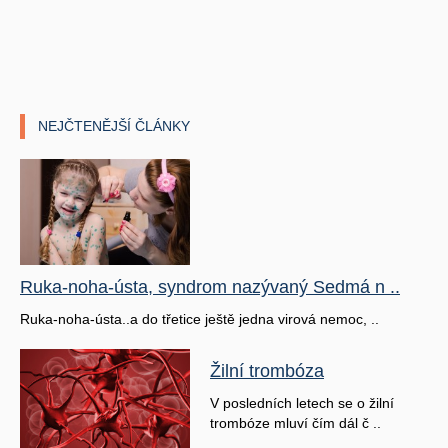
NEJČTENĚJŠÍ ČLÁNKY
Ruka-noha-ústa, syndrom nazývaný Sedmá n ..
Ruka-noha-ústa..a do třetice ještě jedna virová nemoc, ..
Žilní trombóza
V posledních letech se o žilní
trombóze mluví čím dál č ..