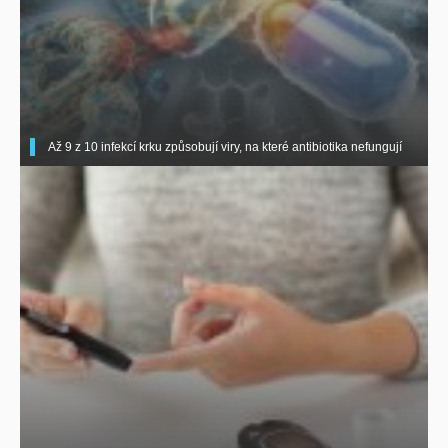
Až 9 z 10 infekcí krku způsobují viry, na které antibiotika nefungují