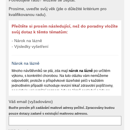
Prosíme, uveďte svůj věk (jde o důležité kritérium pro
kvalifikovanou radu).
Přečtěte si prosím následující, než do poradny vložíte
svůj dotaz k těmto tématům:
- Nárok na lázně
- Výsledky vyšetření
Nárok na lázně
Mnoho návštěvníků se ptá, zda mají
nárok na lázně
po určitém
výkonu, s konkrétní chorobou. Na tuto otázku vám nemůžeme
odpovědět, protože o příspěvkové lázeňské péči v každém
jednotlivém případě rozhoduje revizní lékař zdravotní pojišťovny,
neexistuje univerzální seznam, kdy se lázně poskytují a kdy ne.
Záleží na mnoha okolnostech (kuřáctví, inkontinence), funkčním
postižení pacienta a dalších zdravotních okolnostech.
Váš email (vyžadováno)
Buďte prosím při zadávání mailové adresy pečliví. Zpracovány budou
Požádejte svého ošetřujícího lékaře o návrh, který pak posoudí
příslušný revizní lékař. My vám spolehlivou odpověď dát
pouze dotazy zadané s existující mailovou adresou.
nemůžeme.