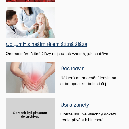
Co „umí“ s naším tělem štítná žláza
Onemocnění štítné žlázy nejsou tak vzácná, jak se dříve ..
Řeč ledvin
Některá onemocnění ledvin na
sebe upozorní bolestí či j ..
Uši a záněty
Obtíže uší. Ne všechny dokáží
trvale přivést k hluchotě ..