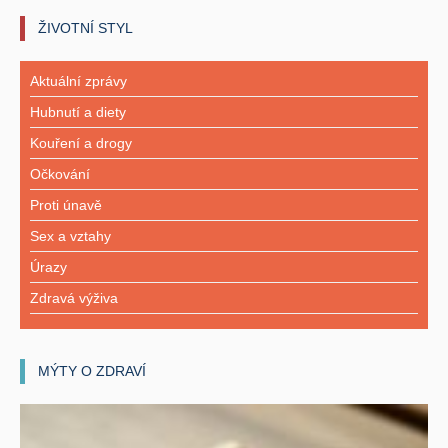
ŽIVOTNÍ STYL
Aktuální zprávy
Hubnutí a diety
Kouření a drogy
Očkování
Proti únavě
Sex a vztahy
Úrazy
Zdravá výživa
MÝTY O ZDRAVÍ