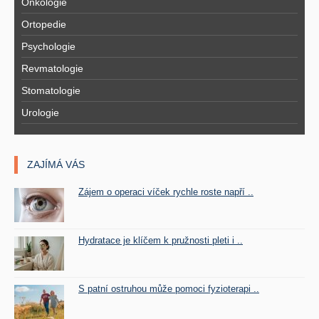
Onkologie
Ortopedie
Psychologie
Revmatologie
Stomatologie
Urologie
ZAJÍMÁ VÁS
Zájem o operaci víček rychle roste napří ..
Hydratace je klíčem k pružnosti pleti i ..
S patní ostruhou může pomoci fyzioterapi ..