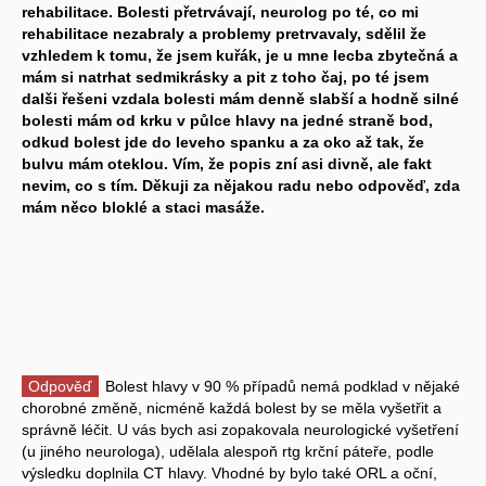
rehabilitace. Bolesti přetrvávají, neurolog po té, co mi
rehabilitace nezabraly a problemy pretrvavaly, sdělil že
vzhledem k tomu, že jsem kuřák, je u mne lecba zbytečná a
mám si natrhat sedmikrásky a pit z toho čaj, po té jsem
dalši řešeni vzdala bolesti mám denně slabší a hodně silné
bolesti mám od krku v půlce hlavy na jedné straně bod,
odkud bolest jde do leveho spanku a za oko až tak, že
bulvu mám oteklou. Vím, že popis zní asi divně, ale fakt
nevim, co s tím. Děkuji za nějakou radu nebo odpověď, zda
mám něco bloklé a staci masáže.
Odpověď
Bolest hlavy v 90 % případů nemá podklad v nějaké
chorobné změně, nicméně každá bolest by se měla vyšetřit a
správně léčit. U vás bych asi zopakovala neurologické vyšetření
(u jiného neurologa), udělala alespoň rtg krční páteře, podle
výsledku doplnila CT hlavy. Vhodné by bylo také ORL a oční,