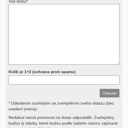
Váš dotaz*
Výsledky vyšetření
Přístrojová vyšetření (CT, rentgen, sono, magnetická rezonance a
další, stejně jako laboratorní testy (krevní obraz, imunologické
vyšetření, biochemické parametry a jiné) jsou pomocnými metodami
a bez znalosti klinického stavu nemají takřka žádnou výpovědní
hodnotu. Není v ničích silách na dálku bez vyšetření lékařem jen ze
závěrů přístrojových a laboratorních testů stanovit diagnózu. Se
svými dotazy na interpretaci výsledků se proto prosím obracejte na
své lékaře.
Děkujeme za pochopení
Kolik je 1+3 (ochrana proti spamu)
* Odesláním souhlasím se zveřejněním svého dotazu (bez
uvedení jména).
Redakce nemá povinnost na dotaz odpovědět. Zveřejněny
budou ty otázky, které budou podle našeho názoru zajímavé