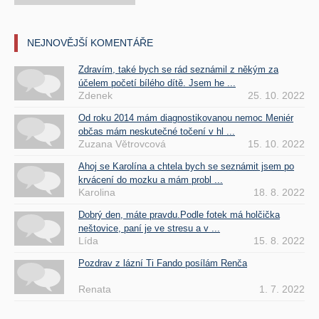
NEJNOVĚJŠÍ KOMENTÁŘE
Zdravím, také bych se rád seznámil z někým za
účelem početí bílého dítě. Jsem he ...
Zdenek
25. 10. 2022
Od roku 2014 mám diagnostikovanou nemoc Meniér
občas mám neskutečné točení v hl ...
Zuzana Větrovcová
15. 10. 2022
Ahoj se Karolína a chtela bych se seznámit jsem po
krvácení do mozku a mám probl ...
Karolina
18. 8. 2022
Dobrý den, máte pravdu.Podle fotek má holčička
neštovice, paní je ve stresu a v ...
Lída
15. 8. 2022
Pozdrav z lázní Ti Fando posílám Renča
Renata
1. 7. 2022