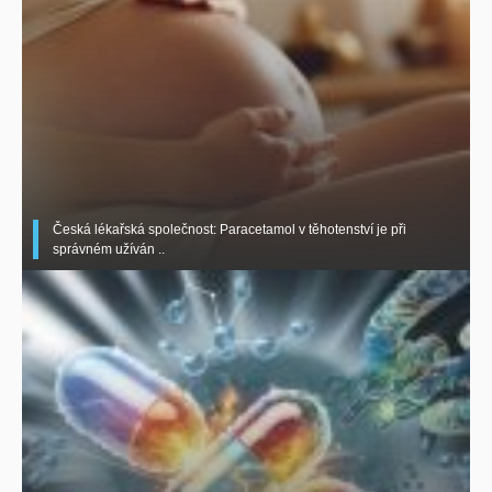
Česká lékařská společnost: Paracetamol v těhotenství je při
správném užíván ..