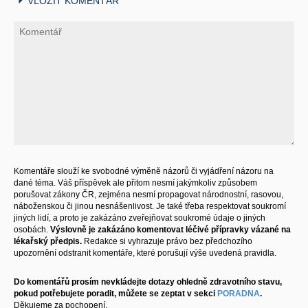
VLOŽIT KOMENTÁŘ
Komentáře slouží ke svobodné výměně názorů či vyjádření názoru na
dané téma. Váš příspěvek ale přitom nesmí jakýmkoliv způsobem
porušovat zákony ČR, zejména nesmí propagovat národnostní, rasovou,
náboženskou či jinou nesnášenlivost. Je také třeba respektovat soukromí
jiných lidí, a proto je zakázáno zveřejňovat soukromé údaje o jiných
osobách.
Výslovně je zakázáno komentovat léčivé přípravky vázané na
lékařský předpis.
Redakce si vyhrazuje právo bez předchozího
upozornění odstranit komentáře, které porušují výše uvedená pravidla.
Do komentářů prosím nevkládejte dotazy ohledně zdravotního stavu,
pokud potřebujete poradit, můžete se zeptat v sekci
PORADNA
.
Děkujeme za pochopení.