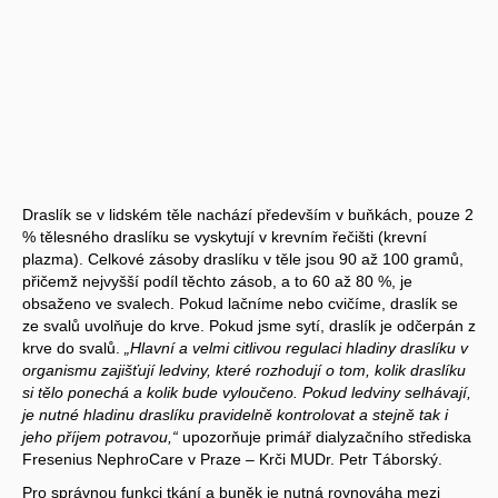
Draslík se v lidském těle nachází především v buňkách, pouze 2
% tělesného draslíku se vyskytují v krevním řečišti (krevní
plazma). Celkové zásoby draslíku v těle jsou 90 až 100 gramů,
přičemž nejvyšší podíl těchto zásob, a to 60 až 80 %, je
obsaženo ve svalech. Pokud lačníme nebo cvičíme, draslík se
ze svalů uvolňuje do krve. Pokud jsme sytí, draslík je odčerpán z
krve do svalů.
„Hlavní a velmi citlivou regulaci hladiny draslíku v
organismu zajišťují ledviny, které rozhodují o tom, kolik draslíku
si tělo ponechá a kolik bude vyloučeno. Pokud ledviny selhávají,
je nutné hladinu draslíku pravidelně kontrolovat a stejně tak i
jeho příjem potravou,“
upozorňuje primář dialyzačního střediska
Fresenius NephroCare v Praze – Krči MUDr. Petr Táborský.
Pro správnou funkci tkání a buněk je nutná rovnováha mezi