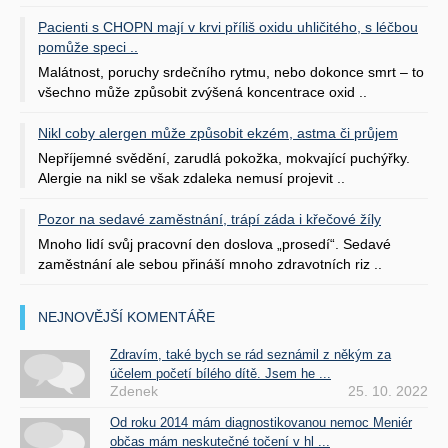
Pacienti s CHOPN mají v krvi příliš oxidu uhličitého, s léčbou
pomůže speci ..
Malátnost, poruchy srdečního rytmu, nebo dokonce smrt – to
všechno může způsobit zvýšená koncentrace oxid ..
Nikl coby alergen může způsobit ekzém, astma či průjem
Nepříjemné svědění, zarudlá pokožka, mokvající puchýřky.
Alergie na nikl se však zdaleka nemusí projevit ..
Pozor na sedavé zaměstnání, trápí záda i křečové žíly
Mnoho lidí svůj pracovní den doslova „prosedí“. Sedavé
zaměstnání ale sebou přináší mnoho zdravotních riz ..
NEJNOVĚJŠÍ KOMENTÁŘE
Zdravím, také bych se rád seznámil z někým za
účelem početí bílého dítě. Jsem he ...
Zdenek
25. 10. 2022
Od roku 2014 mám diagnostikovanou nemoc Meniér
občas mám neskutečné točení v hl ...