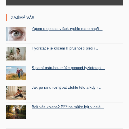
ZAJÍMÁ VÁS
Zájem o operaci víček rychle roste napří ..
Hydratace je klíčem k pružnosti pleti i ..
S patní ostruhou může pomoci fyzioterapi ..
Jak po ránu rozhýbat ztuhlé tělo a kdy r ..
Bolí vás kolena? Příčina může být v celé ..