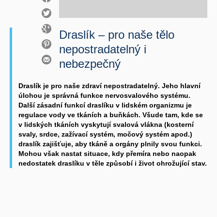
Draslík – pro naše tělo
nepostradatelný i
nebezpečný
Draslík je pro naše zdraví nepostradatelný. Jeho hlavní
úlohou je správná funkce nervosvalového systému.
Další zásadní funkcí draslíku v lidském organizmu je
regulace vody ve tkáních a buňkách. Všude tam, kde se
v lidských tkáních vyskytují svalová vlákna (kosterní
svaly, srdce, zažívací systém, močový systém apod.)
draslík zajišťuje, aby tkáně a orgány plnily svou funkci.
Mohou však nastat situace, kdy přemíra nebo naopak
nedostatek draslíku v těle způsobí i život ohrožující stav.