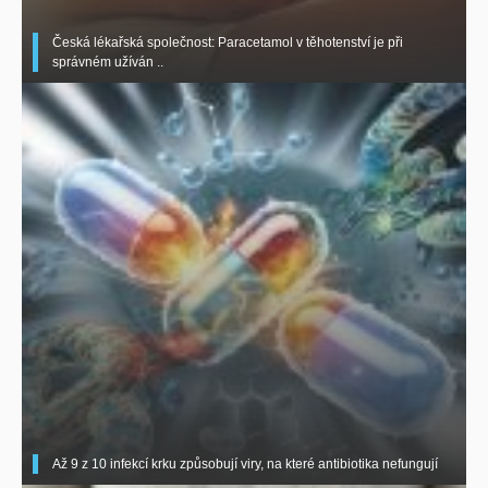
Česká lékařská společnost: Paracetamol v těhotenství je při
správném užíván ..
Až 9 z 10 infekcí krku způsobují viry, na které antibiotika nefungují