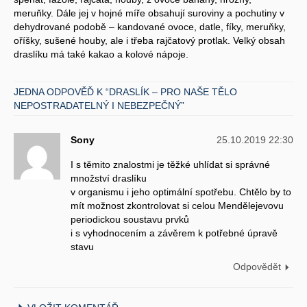
meruňky. Dále jej v hojné míře obsahují suroviny a pochutiny v
dehydrované podobě – kandované ovoce, datle, fíky, meruňky,
oříšky, sušené houby, ale i třeba rajčatový protlak. Velký obsah
draslíku má také kakao a kolové nápoje.
JEDNA ODPOVĚĎ K “DRASLÍK – PRO NAŠE TĚLO
NEPOSTRADATELNÝ I NEBEZPEČNÝ”
Sony
25.10.2019 22:30
I s těmito znalostmi je těžké uhlídat si správné
množství draslíku
v organismu i jeho optimální spotřebu. Chtělo by to
mít možnost zkontrolovat si celou Mendělejevovu
periodickou soustavu prvků
i s vyhodnocením a závěrem k potřebné úpravě
stavu
Odpovědět