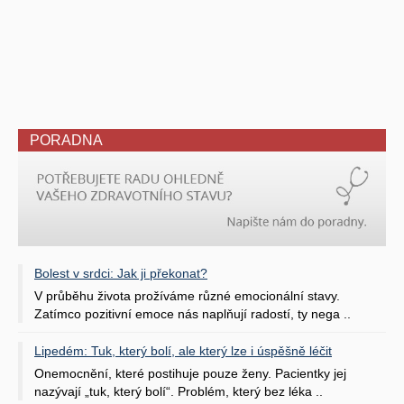
PORADNA
Bolest v srdci: Jak ji překonat?
V průběhu života prožíváme různé emocionální stavy.
Zatímco pozitivní emoce nás naplňují radostí, ty nega ..
Lipedém: Tuk, který bolí, ale který lze i úspěšně léčit
Onemocnění, které postihuje pouze ženy. Pacientky jej
nazývají „tuk, který bolí“. Problém, který bez léka ..