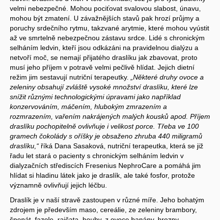
velmi nebezpečné. Mohou pociťovat svalovou slabost, únavu,
mohou být zmatení. U závažnějších stavů pak hrozí průjmy a
poruchy srdečního rytmu, takzvané arytmie, které mohou vyústit
až ve smrtelně nebezpečnou zástavu srdce. Lidé s chronickým
selháním ledvin, kteří jsou odkázáni na pravidelnou dialýzu a
netvoří moč, se nemají přijatého draslíku jak zbavovat, proto
musí jeho příjem v potravě velmi pečlivě hlídat. Jejich dietní
režim jim sestavují nutriční terapeutky.
„Některé druhy ovoce a
zeleniny obsahují zvláště vysoké množství draslíku, které lze
snížit různými technologickými úpravami jako například
konzervováním, máčením, hlubokým zmrazením a
rozmrazením, vařením nakrájených malých kousků apod. Příjem
draslíku pochopitelně ovlivňuje i velikost porce. Třeba ve 100
gramech čokolády s oříšky je obsaženo zhruba 440 miligramů
draslíku,“
říká Dana Sasaková, nutriční terapeutka, která se již
řadu let stará o pacienty s chronickým selháním ledvin v
dialyzačních střediscích Fresenius NephroCare a pomáhá jim
hlídat si hladinu látek jako je draslík, ale také fosfor, protože
významně ovlivňují jejich léčbu.
Draslík je v naší stravě zastoupen v různé míře. Jeho bohatým
zdrojem je především maso, cereálie, ze zeleniny brambory,
špenát, fazole, rajčata, houby, z ovoce banány, hrozny,