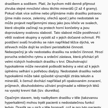
draslíkem a sodíkem. Platí, že bychom měli denně přijmout
zhruba stejné množství obou těchto minerálů (2 až 4 gramy).
Pokud však více solíme nebo přijímáme málo draslíku potravou
(jíme málo ovoce, zeleniny, ořechů apod.) jeho nedostatek se
může projevit nepříjemnými stavy jako jsou křeče ve svalech,
které obvykle začínají na prstech horní končetiny a jsou
doprovázeny svalovou slabostí. Tato slabost může postihnout i
větší svalové skupiny a vyústit až v jejich dočasné ochrnutí. Při
postižení svalů hrudníku se nám například těžce dýchá, ve
střevech může dojít ke snížení peristaltické činnosti.
Nebezpečný je vliv nedostatku draslíku na srdeční činnost. Hrozí
porucha srdečního rytmu a srdeční zástava, která přichází při
velmi nízkých hodnotách draslíku v krvi. Dlouhotrvající
hypokalémie může nevratně poškodit ledviny a vést až k jejich
úplnému selhání s potřebou dialýzy. Nedostatek draslíku neboli
hypokalémii může také způsobit výraznější ztráta tekutin a
minerálů, k čemuž dochází například při opakovaném zvracení,
průjmech, dlouhodobému užívání projímadel a některých léků
na vysoký krevní tlak (tzv. diuretika).
Opačným stavem, tedy nadbytkem draslíku v těle (takzvanou
hyperkalémií) mohou trpět pacienti s nedostatečnou funkcí
ledvin. Draslík se u nich v těle hromadí, což je pro tyto pacienty