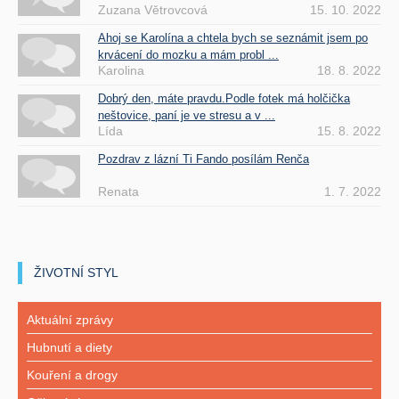
Zuzana Větrovcová
15. 10. 2022
Ahoj se Karolína a chtela bych se seznámit jsem po
krvácení do mozku a mám probl ...
Karolina
18. 8. 2022
Dobrý den, máte pravdu.Podle fotek má holčička
neštovice, paní je ve stresu a v ...
Lída
15. 8. 2022
Pozdrav z lázní Ti Fando posílám Renča
Renata
1. 7. 2022
ŽIVOTNÍ STYL
Aktuální zprávy
Hubnutí a diety
Kouření a drogy