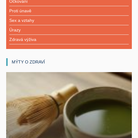
Očkování
Proti únavě
Sex a vztahy
Úrazy
Zdravá výživa
MÝTY O ZDRAVÍ