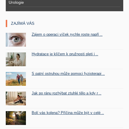
Urologie
ZAJÍMÁ VÁS
Zájem o operaci víček rychle roste napří ..
Hydratace je klíčem k pružnosti pleti i ..
S patní ostruhou může pomoci fyzioterapi ..
Jak po ránu rozhýbat ztuhlé tělo a kdy r ..
Bolí vás kolena? Příčina může být v celé ..