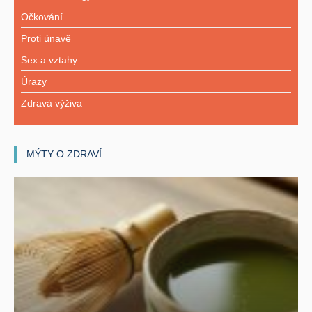
Očkování
Proti únavě
Sex a vztahy
Úrazy
Zdravá výživa
MÝTY O ZDRAVÍ