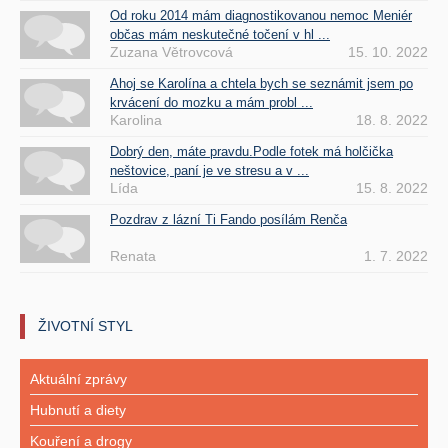
Od roku 2014 mám diagnostikovanou nemoc Meniér
občas mám neskutečné točení v hl ...
Zuzana Větrovcová
15. 10. 2022
Ahoj se Karolína a chtela bych se seznámit jsem po
krvácení do mozku a mám probl ...
Karolina
18. 8. 2022
Dobrý den, máte pravdu.Podle fotek má holčička
neštovice, paní je ve stresu a v ...
Lída
15. 8. 2022
Pozdrav z lázní Ti Fando posílám Renča
Renata
1. 7. 2022
ŽIVOTNÍ STYL
Aktuální zprávy
Hubnutí a diety
Kouření a drogy