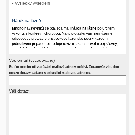
- Výsledky vyšetření
Nárok na lázně
Mnoho návštěvníků se ptá, zda mají
nárok na lázně
po určitém
výkonu, s konkrétní chorobou. Na tuto otázku vám nemůžeme
odpovědět, protože o příspěvkové lázeňské péči v každém
jednotlivém případě rozhoduje revizní lékař zdravotní pojišťovny,
neexistuje univerzální seznam, kdy se lázně poskytují a kdy ne.
Záleží na mnoha okolnostech (kuřáctví, inkontinence), funkčním
postižení pacienta a dalších zdravotních okolnostech.
Váš email (vyžadováno)
Buďte prosím při zadávání mailové adresy pečliví. Zpracovány budou
Požádejte svého ošetřujícího lékaře o návrh, který pak posoudí
příslušný revizní lékař. My vám spolehlivou odpověď dát
pouze dotazy zadané s existující mailovou adresou.
nemůžeme.
Váš dotaz*
Výsledky vyšetření
Přístrojová vyšetření (CT, rentgen, sono, magnetická rezonance a
další, stejně jako laboratorní testy (krevní obraz, imunologické
vyšetření, biochemické parametry a jiné) jsou pomocnými metodami
a bez znalosti klinického stavu nemají takřka žádnou výpovědní
hodnotu. Není v ničích silách na dálku bez vyšetření lékařem jen ze
závěrů přístrojových a laboratorních testů stanovit diagnózu. Se
svými dotazy na interpretaci výsledků se proto prosím obracejte na