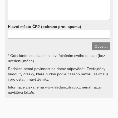
své lékaře.
Děkujeme za pochopení
Hlavní město ČR? (ochrana proti spamu)
* Odesláním souhlasím se zveřejněním svého dotazu (bez
uvedení jména).
Redakce nemá povinnost na dotaz odpovědět. Zveřejněny
budou ty otázky, které budou podle našeho názoru zajímavé
i pro ostatní návštěvníky.
Informace získané na
www.hledamzdravi.cz
nenahrazují
návštěvu lékaře.