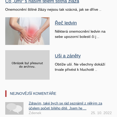
Co „umí“ s naším tělem štítná žláza
Onemocnění štítné žlázy nejsou tak vzácná, jak se dříve ..
Řeč ledvin
Některá onemocnění ledvin na
sebe upozorní bolestí či j ..
Uši a záněty
Obtíže uší. Ne všechny dokáží
trvale přivést k hluchotě ..
NEJNOVĚJŠÍ KOMENTÁŘE
Zdravím, také bych se rád seznámil z někým za
účelem početí bílého dítě. Jsem he ...
Zdenek
25. 10. 2022