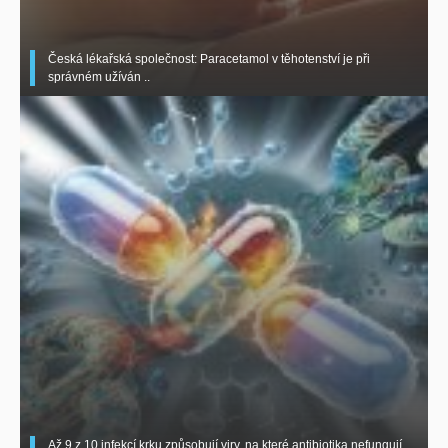
Česká lékařská společnost: Paracetamol v těhotenství je při
správném užíván ..
Až 9 z 10 infekcí krku způsobují viry, na které antibiotika nefungují