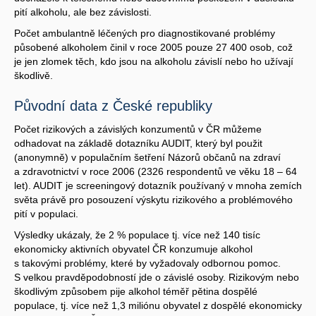
pití alkoholu, ale bez závislosti.
Počet ambulantně léčených pro diagnostikované problémy
působené alkoholem činil v roce 2005 pouze 27 400 osob, což
je jen zlomek těch, kdo jsou na alkoholu závislí nebo ho užívají
škodlivě.
Původní data z České republiky
Počet rizikových a závislých konzumentů v ČR můžeme
odhadovat na základě dotazníku AUDIT, který byl použit
(anonymně) v populačním šetření Názorů občanů na zdraví
a zdravotnictví v roce 2006 (2326 respondentů ve věku 18 – 64
let). AUDIT je screeningový dotazník používaný v mnoha zemích
světa právě pro posouzení výskytu rizikového a problémového
pití v populaci.
Výsledky ukázaly, že 2 % populace tj. více než 140 tisíc
ekonomicky aktivních obyvatel ČR konzumuje alkohol
s takovými problémy, které by vyžadovaly odbornou pomoc.
S velkou pravděpodobností jde o závislé osoby. Rizikovým nebo
škodlivým způsobem pije alkohol téměř pětina dospělé
populace, tj. více než 1,3 miliónu obyvatel z dospělé ekonomicky