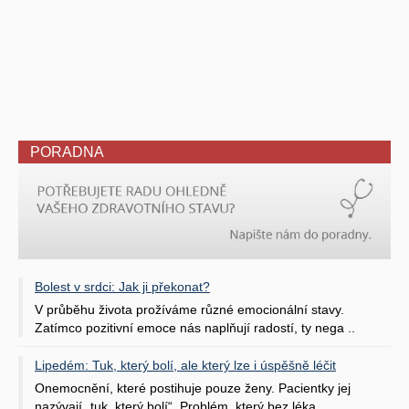
PORADNA
Bolest v srdci: Jak ji překonat?
V průběhu života prožíváme různé emocionální stavy.
Zatímco pozitivní emoce nás naplňují radostí, ty nega ..
Lipedém: Tuk, který bolí, ale který lze i úspěšně léčit
Onemocnění, které postihuje pouze ženy. Pacientky jej
nazývají „tuk, který bolí“. Problém, který bez léka ..