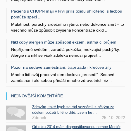
Pacienti s CHOPN mají v krvi příliš oxidu uhličitého, s léčbou
pomůže speci ..
Malátnost, poruchy srdečního rytmu, nebo dokonce smrt – to
všechno může způsobit zvýšená koncentrace oxid ..
Nikl coby alergen může způsobit ekzém, astma či průjem
Nepříjemné svědění, zarudlá pokožka, mokvající puchýřky.
Alergie na nikl se však zdaleka nemusí projevit ..
Pozor na sedavé zaměstnání, trápí záda i křečové žíly
Mnoho lidí svůj pracovní den doslova „prosedí“. Sedavé
zaměstnání ale sebou přináší mnoho zdravotních riz ..
NEJNOVĚJŠÍ KOMENTÁŘE
Zdravím, také bych se rád seznámil z někým za
účelem početí bílého dítě. Jsem he ...
Zdenek
25. 10. 2022
Od roku 2014 mám diagnostikovanou nemoc Meniér