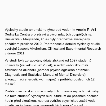
Výsledky studie amerického týmu pod vedením Amelie R. Arii
(ředitelka Centra pro zdraví a vývoj mladých dospělých na
Univerzitě v Marylandu, USA) byly předběžně zveřejněny
počátkem prosince 2010. Podrobnosti a detailní výsledky studie
uveřejní časopis Alkoholism: Clinical and Experimental Research
v únoru 2011.
Ve studii byly zpracovány údaje získané od 1097 studentů
univerzity (ve věku 20 až 23 let), u nichž vědci zkoumali
závislost na alkoholu (pomocí psychologického dotazníku
Diagnostic and Statistical Manual of Mental Disorders)
a konzumaci energetických nápojů v průběhu posledních 12
měsíců.
Problém se netýká pouze mladých lidí navštěvujících diskotéky,
ale také studentů vysokých škol. Studium do pozdních nočních
hodin před zkouškou, nutnost vydržet psychickou zátěž vede
mladistvé ke konzumaci energetických nápojů s vyšším