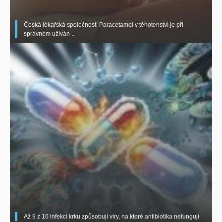
Česká lékařská společnost: Paracetamol v těhotenství je při
správném užíván ..
Až 9 z 10 infekcí krku způsobují viry, na které antibiotika nefungují