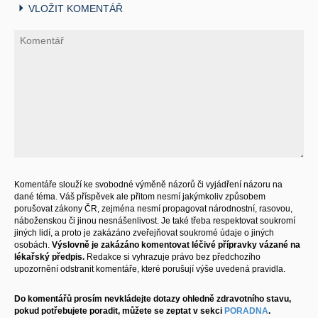
VLOŽIT KOMENTÁŘ
Komentáře slouží ke svobodné výměně názorů či vyjádření názoru na
dané téma. Váš příspěvek ale přitom nesmí jakýmkoliv způsobem
porušovat zákony ČR, zejména nesmí propagovat národnostní, rasovou,
náboženskou či jinou nesnášenlivost. Je také třeba respektovat soukromí
jiných lidí, a proto je zakázáno zveřejňovat soukromé údaje o jiných
osobách.
Výslovně je zakázáno komentovat léčivé přípravky vázané na
lékařský předpis.
Redakce si vyhrazuje právo bez předchozího
upozornění odstranit komentáře, které porušují výše uvedená pravidla.
Do komentářů prosím nevkládejte dotazy ohledně zdravotního stavu,
pokud potřebujete poradit, můžete se zeptat v sekci
PORADNA
.