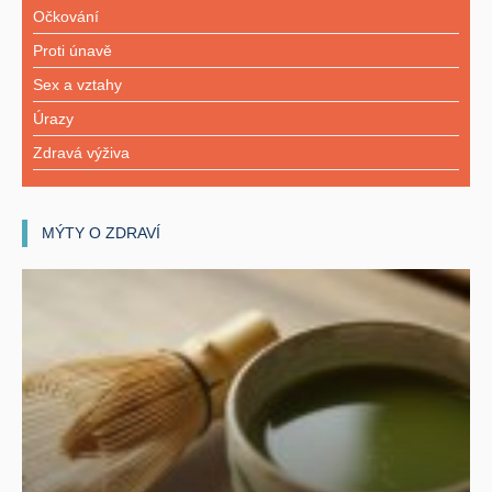
Očkování
Proti únavě
Sex a vztahy
Úrazy
Zdravá výživa
MÝTY O ZDRAVÍ