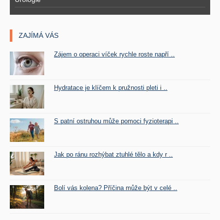
ZAJÍMÁ VÁS
Zájem o operaci víček rychle roste napří ..
Hydratace je klíčem k pružnosti pleti i ..
S patní ostruhou může pomoci fyzioterapi ..
Jak po ránu rozhýbat ztuhlé tělo a kdy r ..
Bolí vás kolena? Příčina může být v celé ..