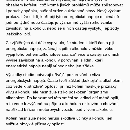
obsahem kofeinu, což kromě jiných problémů může způsobovat
i poruchy spánku, bušení srdce a úzkostné stavy. Nový výzkum
prokázal, že u lidí, kteří pijí tyto energetické nápoje minimálně
jednou týdně nebo častěji, je významně vyšší riziko vzniku
závislosti na alkoholu, nebo se u nich častěji vyskytují epizody
„těžkého“ pití.
Ze zjištěných dat dále vyplynulo, že studenti, kteří často pijí
energetické nápoje, začínají s pitím alkoholu v nižším věku,
vypijí toho během „alkoholové seance“ více a častěji se u nich
vyvine závislost na alkoholu v porovnání s lidmi, kteří
energetické nápoje nepijí vůbec nebo jen zřídka.
Výsledky studie potvrzují dřívější pozorování o vlivu
energetických nápojů. Často tvoří základ „koktejlu“ s alkoholem,
což vede k „střízlivé“ opilosti, při níž kofein maskuje příznaky
vlivu alkoholu, ale nesnižuje riziko poškození organizmu
alkoholem. Po konzumaci této směsi se jedinci cítí méně opilí,
a to vede k zvýšenému příjmu alkoholu a rizikovému chování,
například k řízení motorových vozidel pod vlivem alkoholu.
Kofein nesnižuje nebo neruší škodlivé účinky alkoholu, jen
snižuje obvyklé příznaky opilosti.