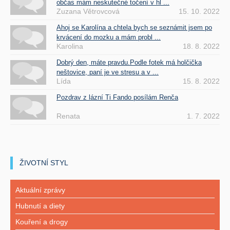
občas mám neskutečné točení v hl ...
Zuzana Větrovcová
15. 10. 2022
Ahoj se Karolína a chtela bych se seznámit jsem po
krvácení do mozku a mám probl ...
Karolina
18. 8. 2022
Dobrý den, máte pravdu.Podle fotek má holčička
neštovice, paní je ve stresu a v ...
Lída
15. 8. 2022
Pozdrav z lázní Ti Fando posílám Renča
Renata
1. 7. 2022
ŽIVOTNÍ STYL
Aktuální zprávy
Hubnutí a diety
Kouření a drogy