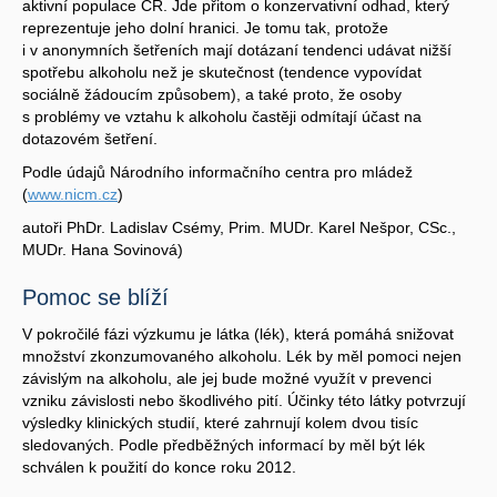
aktivní populace ČR. Jde přitom o konzervativní odhad, který
reprezentuje jeho dolní hranici. Je tomu tak, protože
i v anonymních šetřeních mají dotázaní tendenci udávat nižší
spotřebu alkoholu než je skutečnost (tendence vypovídat
sociálně žádoucím způsobem), a také proto, že osoby
s problémy ve vztahu k alkoholu častěji odmítají účast na
dotazovém šetření.
Podle údajů Národního informačního centra pro mládež
(
www.nicm.cz
)
autoři PhDr. Ladislav Csémy, Prim. MUDr. Karel Nešpor, CSc.,
MUDr. Hana Sovinová)
Pomoc se blíží
V pokročilé fázi výzkumu je látka (lék), která pomáhá snižovat
množství zkonzumovaného alkoholu. Lék by měl pomoci nejen
závislým na alkoholu, ale jej bude možné využít v prevenci
vzniku závislosti nebo škodlivého pití. Účinky této látky potvrzují
výsledky klinických studií, které zahrnují kolem dvou tisíc
sledovaných. Podle předběžných informací by měl být lék
schválen k použití do konce roku 2012.