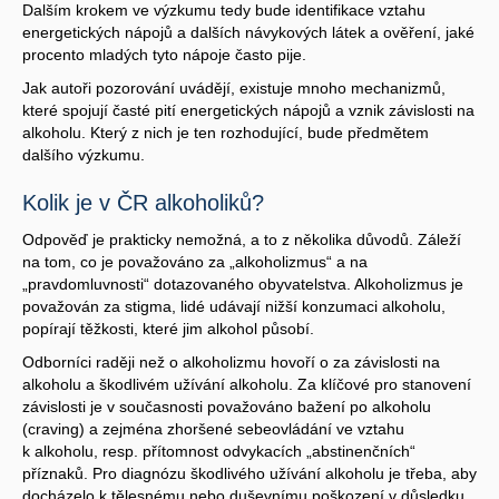
Dalším krokem ve výzkumu tedy bude identifikace vztahu
energetických nápojů a dalších návykových látek a ověření, jaké
procento mladých tyto nápoje často pije.
Jak autoři pozorování uvádějí, existuje mnoho mechanizmů,
které spojují časté pití energetických nápojů a vznik závislosti na
alkoholu. Který z nich je ten rozhodující, bude předmětem
dalšího výzkumu.
Kolik je v ČR alkoholiků?
Odpověď je prakticky nemožná, a to z několika důvodů. Záleží
na tom, co je považováno za „alkoholizmus“ a na
„pravdomluvnosti“ dotazovaného obyvatelstva. Alkoholizmus je
považován za stigma, lidé udávají nižší konzumaci alkoholu,
popírají těžkosti, které jim alkohol působí.
Odborníci raději než o alkoholizmu hovoří o za závislosti na
alkoholu a škodlivém užívání alkoholu. Za klíčové pro stanovení
závislosti je v současnosti považováno bažení po alkoholu
(craving) a zejména zhoršené sebeovládání ve vztahu
k alkoholu, resp. přítomnost odvykacích „abstinenčních“
příznaků. Pro diagnózu škodlivého užívání alkoholu je třeba, aby
docházelo k tělesnému nebo duševnímu poškození v důsledku