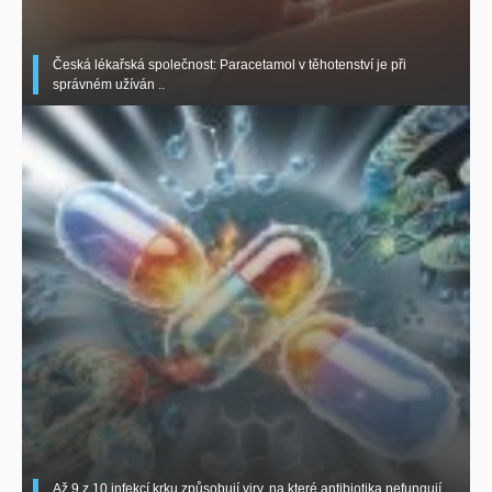
Česká lékařská společnost: Paracetamol v těhotenství je při
správném užíván ..
Až 9 z 10 infekcí krku způsobují viry, na které antibiotika nefungují