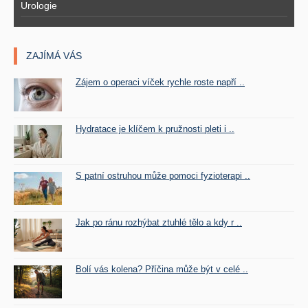
Urologie
ZAJÍMÁ VÁS
Zájem o operaci víček rychle roste napří ..
Hydratace je klíčem k pružnosti pleti i ..
S patní ostruhou může pomoci fyzioterapi ..
Jak po ránu rozhýbat ztuhlé tělo a kdy r ..
Bolí vás kolena? Příčina může být v celé ..