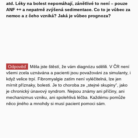
atd. Léky na bolest nepomáhají, zánětlivé to není – pouze
ANF ++ a nepatrně zvýšená sedimentace. Co to je vůbec za
nemoc a z čeho vzniká? Jaká je vůbec prognoza?
Odpověď
Měla jste štěstí, že vám diagnózu sdělili. V ČR není
všemi zcela uznávána a pacienti jsou považováni za simulanty, i
když velice trpí. Fibromyalgie zatím není vyléčitelná, lze jen
mírnit příznaky, bolesti. Je to choroba ze „stejné skupiny“, jako
je chronický únavový syndrom. Nejsou známy ani příčiny, ani
mechanizmus vzniku, ani spolehlivá léčba. Každému pomůže
něco jiného a mnohdy si musí pacient pomoci sám.