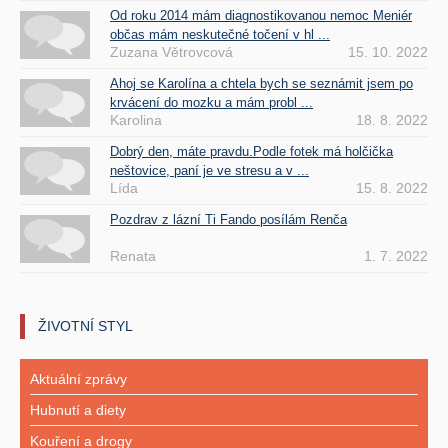
Od roku 2014 mám diagnostikovanou nemoc Meniér
občas mám neskutečné točení v hl ...
Zuzana Větrovcová
15. 10. 2022
Ahoj se Karolína a chtela bych se seznámit jsem po
krvácení do mozku a mám probl ...
Karolina
18. 8. 2022
Dobrý den, máte pravdu.Podle fotek má holčička
neštovice, paní je ve stresu a v ...
Lída
15. 8. 2022
Pozdrav z lázní Ti Fando posílám Renča
Renata
1. 7. 2022
ŽIVOTNÍ STYL
Aktuální zprávy
Hubnutí a diety
Kouření a drogy