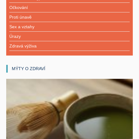
Očkování
Proti únavě
Sex a vztahy
Úrazy
Zdravá výživa
MÝTY O ZDRAVÍ