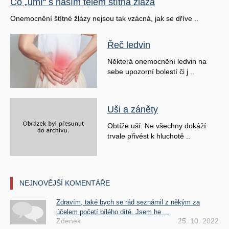
Co „umí“ s naším tělem štítná žláza
Onemocnění štítné žlázy nejsou tak vzácná, jak se dříve ..
Řeč ledvin
Některá onemocnění ledvin na
sebe upozorní bolestí či j ..
Uši a záněty
Obtíže uší. Ne všechny dokáží
trvale přivést k hluchotě ..
NEJNOVĚJŠÍ KOMENTÁŘE
Zdravím, také bych se rád seznámil z někým za
účelem početí bílého dítě. Jsem he ...
Zdenek
25. 10. 2022