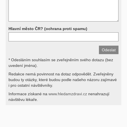
své lékaře.
Děkujeme za pochopení
Hlavní město ČR? (ochrana proti spamu)
* Odesláním souhlasím se zveřejněním svého dotazu (bez
uvedení jména).
Redakce nemá povinnost na dotaz odpovědět. Zveřejněny
budou ty otázky, které budou podle našeho názoru zajímavé
i pro ostatní návštěvníky.
Informace získané na
www.hledamzdravi.cz
nenahrazují
návštěvu lékaře.