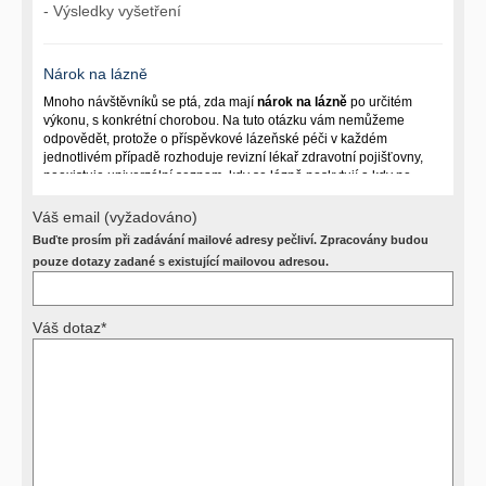
- Výsledky vyšetření
Nárok na lázně
Mnoho návštěvníků se ptá, zda mají
nárok na lázně
po určitém
výkonu, s konkrétní chorobou. Na tuto otázku vám nemůžeme
odpovědět, protože o příspěvkové lázeňské péči v každém
jednotlivém případě rozhoduje revizní lékař zdravotní pojišťovny,
neexistuje univerzální seznam, kdy se lázně poskytují a kdy ne.
Záleží na mnoha okolnostech (kuřáctví, inkontinence), funkčním
postižení pacienta a dalších zdravotních okolnostech.
Váš email (vyžadováno)
Buďte prosím při zadávání mailové adresy pečliví. Zpracovány budou
Požádejte svého ošetřujícího lékaře o návrh, který pak posoudí
příslušný revizní lékař. My vám spolehlivou odpověď dát
pouze dotazy zadané s existující mailovou adresou.
nemůžeme.
Váš dotaz*
Výsledky vyšetření
Přístrojová vyšetření (CT, rentgen, sono, magnetická rezonance a
další, stejně jako laboratorní testy (krevní obraz, imunologické
vyšetření, biochemické parametry a jiné) jsou pomocnými metodami
a bez znalosti klinického stavu nemají takřka žádnou výpovědní
hodnotu. Není v ničích silách na dálku bez vyšetření lékařem jen ze
závěrů přístrojových a laboratorních testů stanovit diagnózu. Se
svými dotazy na interpretaci výsledků se proto prosím obracejte na