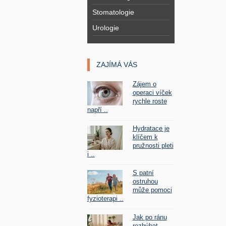
Stomatologie
Urologie
ZAJÍMÁ VÁS
Zájem o
operaci víček
rychle roste
napří ..
Hydratace je
klíčem k
pružnosti pleti
i ..
S patní
ostruhou
může pomoci
fyzioterapi ..
Jak po ránu
rozhýbat