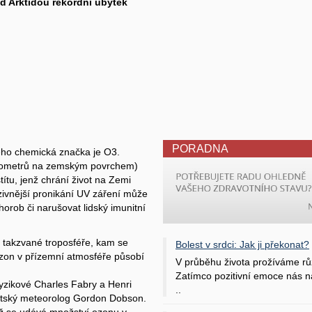
d Arktidou rekordní úbytek
PORADNA
jeho chemická značka je O3.
kilometrů na zemským povrchem)
títu, jenž chrání život na Zemi
ivnější pronikání UV záření může
orob či narušovat lidský imunitní
v takzvané troposféře, kam se
Bolest v srdci: Jak ji překonat?
 Ozon v přízemní atmosféře působí
V průběhu života prožíváme rů
Zatímco pozitivní emoce nás na
fyzikové Charles Fabry a Henri
..
ritský meteorolog Gordon Dobson.