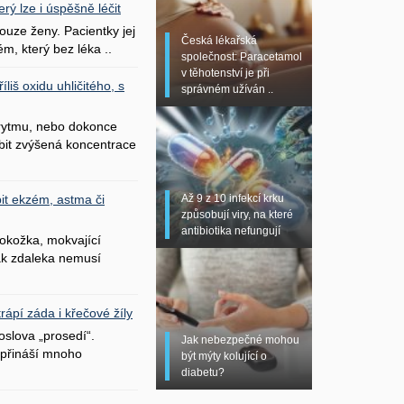
erý lze i úspěšně léčit
uze ženy. Pacientky jej
Česká lékařská
ém, který bez léka ..
společnost: Paracetamol
v těhotenství je při
liš oxidu uhličitého, s
správném užíván ..
 rytmu, nebo dokonce
bit zvýšená koncentrace
Až 9 z 10 infekcí krku
it ekzém, astma či
způsobují viry, na které
antibiotika nefungují
okožka, mokvající
šak zdaleka nemusí
ápí záda i křečové žíly
oslova „prosedí“.
Jak nebezpečné mohou
přináší mnoho
být mýty kolující o
diabetu?