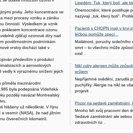
íž se udává množství ozonu v
Lipedém: Tuk, který bolí, ale kt
Onemocnění, které postihuje po
jinými prvky. Jeho koncentrace ve
nazývají „tuk, který bolí“. Probl
ha mezi procesy vzniku a zániku
ou činností. Výsledkem je vznik
Pacienti s CHOPN mají v krvi pří
m poklesem koncentrace ozonu.
léčbou pomůže speci ..
videlně zjišťují ozonové díry nad
Malátnost, poruchy srdečního
ckým povětrnostním podmínkám
smrt – to všechno může způso
onové vrstvy dochází také v
oxid ..
.
pojován především s produkcí
klimatizacích a aerosolových
Nikl coby alergen může způsob
 vedly k výraznému snížení jejich
průjem
Nepříjemné svědění, zarudlá p
u přiměla mezinárodní
puchýřky. Alergie na nikl se v
 1985 byla podepsána Vídeňská
projevit ..
oky později navázal Montrealský
tvu.
Pozor na sedavé zaměstnání, tr
 hlášeny už několikrát. V říjnu
Mnoho lidí svůj pracovní den d
í a vesmír (NASA), že nad jižním
Sedavé zaměstnání ale sebou 
onu čtverečních kilometrů.
zdravotních riz ..