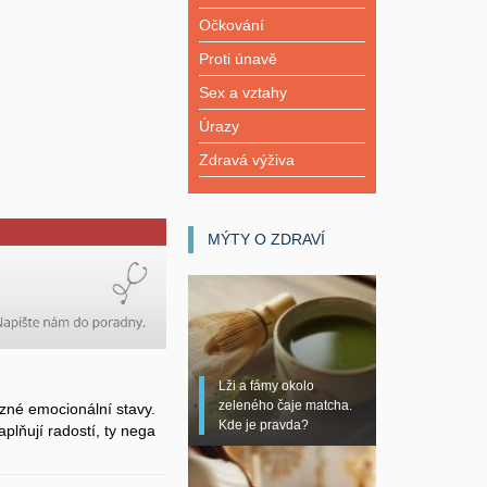
Očkování
Proti únavě
Sex a vztahy
Úrazy
Zdravá výživa
MÝTY O ZDRAVÍ
Lži a fámy okolo
zeleného čaje matcha.
zné emocionální stavy.
Kde je pravda?
plňují radostí, ty nega