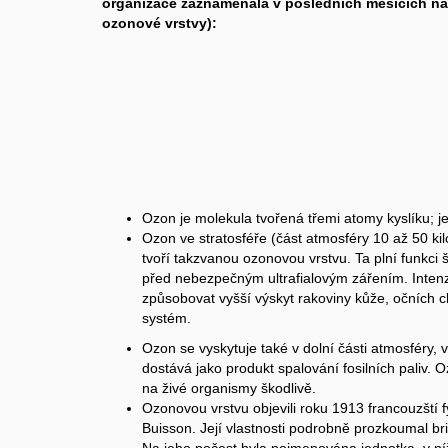
organizace zaznamenala v posledních měsících na
ozonové vrstvy):
Ozon je molekula tvořená třemi atomy kyslíku; 
Ozon ve stratosféře (část atmosféry 10 až 50 
tvoří takzvanou ozonovou vrstvu. Ta plní funkci š
před nebezpečným ultrafialovým zářením. Intenz
způsobovat vyšší výskyt rakoviny kůže, očních ch
systém.
Ozon se vyskytuje také v dolní části atmosféry, 
dostává jako produkt spalování fosilních paliv.
na živé organismy škodlivě.
Ozonovou vrstvu objevili roku 1913 francouzští 
Buisson. Její vlastnosti podrobně prozkoumal b