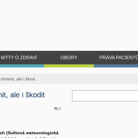
MÝTY O ZDRAVÍ
OBORY
PRÁVA PACIENT
hránit, ale i škod ..
t, ale i škodit
0
ách (Světová meteorologická