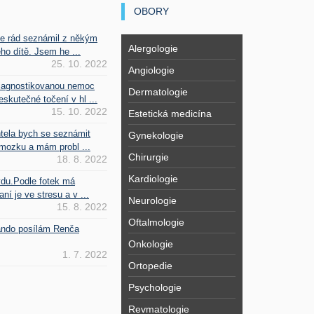
OBORY
se rád seznámil z někým
Alergologie
ho dítě. Jsem he ...
25. 10. 2022
Angiologie
iagnostikovanou nemoc
Dermatologie
kutečné točení v hl ...
15. 10. 2022
Estetická medicína
htela bych se seznámit
Gynekologie
mozku a mám probl ...
Chirurgie
18. 8. 2022
Kardiologie
vdu.Podle fotek má
ní je ve stresu a v ...
Neurologie
15. 8. 2022
Oftalmologie
Fando posílám Renča
Onkologie
1. 7. 2022
Ortopedie
Psychologie
Revmatologie