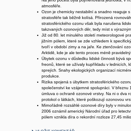
Na jeho počest byla pojmenována jednotka, v n
atmosféře.
Ozon je chemicky nestabilní a snadno reaguje s 
stratosféře tak běžně kolísá. Přirozená rovnová
stratosférického ozonu však byla narušena lidsk
takzvaných ozonových děr, tedy míst s výrazný
Již od 80. let minulého století meteorologové pra
jižním pólem, které se zde vzhledem k specifi
tvoří v období zimy a na jaře. Ke ztenčování oz
Arktidě, kde je ale tento proces méně pravidelný
Úbytek ozonu v důsledku lidské činnosti bývá s
freonů, které se užívaly kupříkladu v lednicích, 
sprejích. Snahy ekologických organizací nicméně
produkce.
Rizika spojená s úbytkem stratosférického ozon
společenství ke vzájemné spolupráci. V březnu
úmluva o ochraně ozonové vrstvy. Na ni o dva r
protokol o látkách, které poškozují ozonovou vrs
Mimořádně rozsáhlé ozonové díry byly v minulosti
2006 oznámil americký Národní úřad pro letectv
pólem vznikla díra o rekordní rozloze 27,45 mili