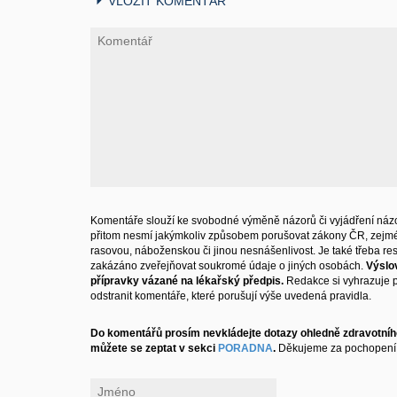
VLOŽIT KOMENTÁŘ
Komentáře slouží ke svobodné výměně názorů či vyjádření názo
přitom nesmí jakýmkoliv způsobem porušovat zákony ČR, zejm
rasovou, náboženskou či jinou nesnášenlivost. Je také třeba resp
zakázáno zveřejňovat soukromé údaje o jiných osobách.
Výslo
přípravky vázané na lékařský předpis.
Redakce si vyhrazuje 
odstranit komentáře, které porušují výše uvedená pravidla.
Do komentářů prosím nevkládejte dotazy ohledně zdravotního
můžete se zeptat v sekci
PORADNA
.
Děkujeme za pochopení