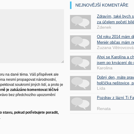
NEJNOVĚJŠÍ KOMENTÁŘE
Zdravím, také bych 
za účelem početí bílé
Zdenek
Od roku 2014 mám d
Meniér občas mám nes
Zuzana Větrovcová
Ahoj se Karolína a c
jsem po krvácení do 
Karolina
ru na dané téma. Váš příspěvek ale
Dobrý den, máte pra
éna nesmí propagovat národnostní,
holčička neštovice, pa
ektovat soukromí jiných lidí, a proto je
Lída
vně je zakázáno komentovat léčivé
právo bez předchozího upozornění
Pozdrav z lázní Ti 
Renata
 stavu, pokud potřebujete poradit,
.