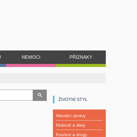
Ů
NEMOCI
PŘÍZNAKY
ŽIVOTNÍ STYL
Aktuální zprávy
Hubnutí a diety
Kouření a drogy