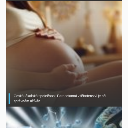
Česká lékařská společnost: Paracetamol v těhotenství je při
správném užíván ..