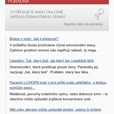
PORADNA
Bolest v srdci: Jak ji překonat?
V průběhu života prožíváme různé emocionální stavy.
Zatímco pozitivní emoce nás naplňují radostí, ty nega ..
Lipedém: Tuk, který bolí, ale který lze i úspěšně léčit
Onemocnění, které postihuje pouze ženy. Pacientky jej
nazývají „tuk, který bolí“. Problém, který bez léka ..
Pacienti s CHOPN mají v krvi příliš oxidu uhličitého, s léčbou
pomůže speci ..
Malátnost, poruchy srdečního rytmu, nebo dokonce smrt – to
všechno může způsobit zvýšená koncentrace oxid ..
Nikl coby alergen může způsobit ekzém, astma či průjem