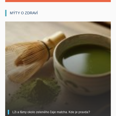
MÝTY O ZDRAVÍ
Lži a fámy okolo zeleného čaje matcha. Kde je pravda?