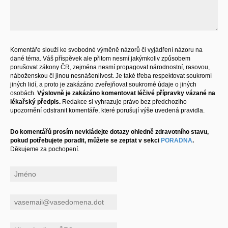
Komentáře slouží ke svobodné výměně názorů či vyjádření názoru na
dané téma. Váš příspěvek ale přitom nesmí jakýmkoliv způsobem
porušovat zákony ČR, zejména nesmí propagovat národnostní, rasovou,
náboženskou či jinou nesnášenlivost. Je také třeba respektovat soukromí
jiných lidí, a proto je zakázáno zveřejňovat soukromé údaje o jiných
osobách.
Výslovně je zakázáno komentovat léčivé přípravky vázané na
lékařský předpis.
Redakce si vyhrazuje právo bez předchozího
upozornění odstranit komentáře, které porušují výše uvedená pravidla.
Do komentářů prosím nevkládejte dotazy ohledně zdravotního stavu,
pokud potřebujete poradit, můžete se zeptat v sekci
PORADNA
.
Děkujeme za pochopení.