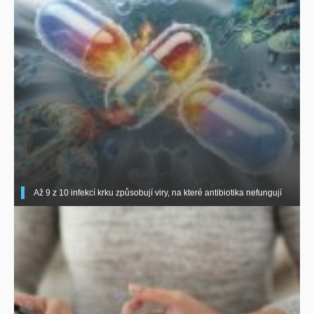
Až 9 z 10 infekcí krku způsobují viry, na které antibiotika nefungují