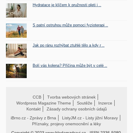
Hydratace je klíčem k pružnosti pleti i ..
S patní ostruhou může pomoci fyzioterapi ..
Jak po ránu rozhýbat ztuhlé tělo a kdy r ..
Bolí vás kolena? Příčina může být v celé ..
CCB
Tvorba webových stránek
Wordpress Magazine Theme
Soutěže
Inzerce
Kontakt
Zásady ochrany osobních údajů
iBrno.cz - Zprávy z Brna
ListyJM.cz - Listy jižní Moravy
Příznaky, projevy onemocnění a léky
Copyright © 2023 www.hledamzdravi.cz - ISSN 2336-5080.