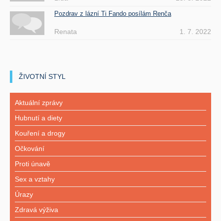
Pozdrav z lázní Ti Fando posílám Renča
Renata
1. 7. 2022
ŽIVOTNÍ STYL
Aktuální zprávy
Hubnutí a diety
Kouření a drogy
Očkování
Proti únavě
Sex a vztahy
Úrazy
Zdravá výživa