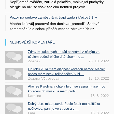
Nepříjemné svědění, zarudlá pokožka, mokvající puchýřky.
Alergie na nikl se však zdaleka nemusí projevit ..
Pozor na sedavé zaměstnání, trápí záda i křečové žíly
Mnoho lidí svůj pracovní den doslova „prosedí“. Sedavé
zaměstnání ale sebou přináší mnoho zdravotních riz ..
NEJNOVĚJŠÍ KOMENTÁŘE
Zdravím, také bych se rád seznámil z někým za
účelem početí bílého dítě. Jsem he ...
Zdenek
25. 10. 2022
Od roku 2014 mám diagnostikovanou nemoc Meniér
občas mám neskutečné točení v hl ...
Zuzana Větrovcová
15. 10. 2022
Ahoj se Karolína a chtela bych se seznámit jsem po
krvácení do mozku a mám probl ...
Karolina
18. 8. 2022
Dobrý den, máte pravdu.Podle fotek má holčička
neštovice, paní je ve stresu a v ...
Lída
15. 8. 2022