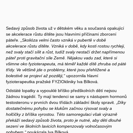
Sedavý způsob života už v dětském věku a současná opakující
se akcelerace růstu dítěte jsou hlavními příčinami zborcení
páteře.
„Skolióza velmi často vzniká v pubertě v době
akcelerace růstu dítěte. Vzniká v době, kdy kosti rostou rychleji,
než svaly stačí sílit a růst, tudíž svaly nestačí držet napřímenou
páteř proti gravitační síle Země. Nějakou vadu zad, které si
všimne oko fyzioterapeuta, má téměř každé dítě zhruba od páté
třídy. Ve většině jde o problémy, které jsou přehlížené a
bolestivě se projeví až později,“
upozornila hlavní
fyzioterapeutka pražské FYZIOkliniky Iva Bílková.
Odstáté lopatky a vypouklé bříško předškolních dětí nejsou
žádnou tragédií. Ty mají tendenci se samy s nástupem hormonů
testosteronu v prvních dvou třídách základní školy spravit. „
Díky
dostatečnému pohybu se klukům začnou rýsovat svaly a
holčičky z bříška vyrostou. Této samoregulaci však výrazně
překáží sedavý způsob života, proto je nutné, aby děti dlouhé
sezení ve školních lavicích kompenzovaly volnočasovým
pohybem,“
poukázala Iva Bílková.