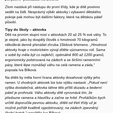
Zlom nastává při nástupu do první třídy, kde je dítě povinno
sedět na židli. Nesprávný výběr aktovky i vybavení dětského
pokoje pak mohou být dalšími faktory, které na dětskou páteř
působí.
Tipy do školy – aktovka
Děti na prvním stupni nosí v aktovkách 20 až 25 % své váhy. To
je stejné, jako by dospělý člověk o hmotnosti 70 kilogramů
několikrát denně přenášel zhruba 15kilové břemeno.
„Hmotnost
aktovky hraje v motorickém vývoji dítěte významnou roli. Sama
o sobě by měla být co nejlehčí, optimálně 800 až 1200 gramů,
ergonomicky polstrovaná na zádech a se širšími ramenními
pásy, které lépe roznášejí váhu na celá ramena a záda,“
popsala Iva Bílková.
Na dítěti by měla horní hrana aktovky dosahovat výšky jeho
ramen. U vhodných aktovek lze tuto výšku nastavit.
„Pokud není
výška dostatečná, aktovka táhne tělo příliš dozadu a bederní
páteř je prohnutá. Váhu aktovky dítě vyrovnává tím, že
předsune ramena a hlavičku a začne se hrbit. Prvňáčkům bych
určitě doporučila pevnou aktovku, dítěti od třetí třídy už je
možné pořídit kvalitně vypolstrovaný, na zádech zpevněný
školní batoh,“
vysvětlila Iva Bílková.