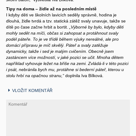
Tipy na doma – židle až na posledním místě
I kdyby děti ve školních lavicích seděly správně, hodina je
dlouhá, židle tvrdá a tzv. statická zátěž svaly unavuje, takže se
dítě po čase začne hrbit a bortit.
„Výborné by bylo, kdyby děti
mohly sedět na míči, občas si zahopsat a protáhnout svaly
podél páteře. To je ve třídě během výuky nereálné, ale pro
domácí přípravu je míč skvělý. Páteř a svaly zatěžuje
dynamicky, takže i sed je malým cvičením. Obecně jsem
zastáncem více možností, v jaké pozici se učit. Mnoha dětem
například vyhovuje ležet na břiše na zemi. Zvládá-li v této pozici
i psát, nebránila bych mu, protáhne si bederní páteř, kterou u
stolu hrbí na opačnou stranu,“
doplnila Iva Bílková.
VLOŽIT KOMENTÁŘ