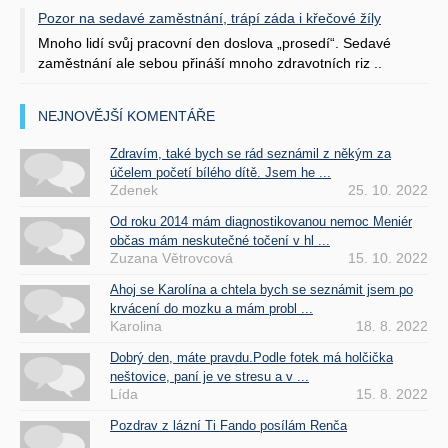
Pozor na sedavé zaměstnání, trápí záda i křečové žíly
Mnoho lidí svůj pracovní den doslova „prosedí“. Sedavé
zaměstnání ale sebou přináší mnoho zdravotních riz ..
NEJNOVĚJŠÍ KOMENTÁŘE
Zdravím, také bych se rád seznámil z někým za
účelem početí bílého dítě. Jsem he ...
Zdenek
25. 10. 2022
Od roku 2014 mám diagnostikovanou nemoc Meniér
občas mám neskutečné točení v hl ...
Zuzana Větrovcová
15. 10. 2022
Ahoj se Karolína a chtela bych se seznámit jsem po
krvácení do mozku a mám probl ...
Karolina
18. 8. 2022
Dobrý den, máte pravdu.Podle fotek má holčička
neštovice, paní je ve stresu a v ...
Lída
15. 8. 2022
Pozdrav z lázní Ti Fando posílám Renča