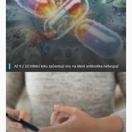
Až 9 z 10 infekcí krku způsobují viry, na které antibiotika nefungují