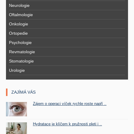
Neurologie
Oftalmologie
Onkologie
Ortopedie
Psychologie
Revmatologie
Stomatologie
Urologie
ZAJÍMÁ VÁS
Zájem o operaci víček rychle roste napří ..
Hydratace je klíčem k pružnosti pleti i ..