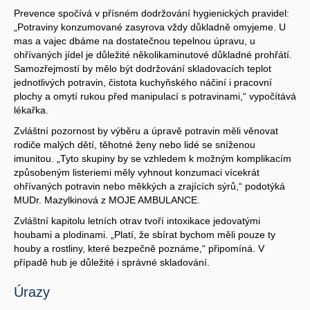
Prevence spočívá v přísném dodržování hygienických pravidel:
„Potraviny konzumované zasyrova vždy důkladně omyjeme. U
mas a vajec dbáme na dostatečnou tepelnou úpravu, u
ohřívaných jídel je důležité několikaminutové důkladné prohřátí.
Samozřejmostí by mělo být dodržování skladovacích teplot
jednotlivých potravin, čistota kuchyňského náčiní i pracovní
plochy a omytí rukou před manipulací s potravinami,“ vypočítává
lékařka.
Zvláštní pozornost by výběru a úpravě potravin měli věnovat
rodiče malých dětí, těhotné ženy nebo lidé se sníženou
imunitou. „Tyto skupiny by se vzhledem k možným komplikacím
způsobeným listeriemi měly vyhnout konzumaci vícekrát
ohřívaných potravin nebo měkkých a zrajících sýrů,“ podotýká
MUDr. Mazylkinová z MOJE AMBULANCE.
Zvláštní kapitolu letních otrav tvoří intoxikace jedovatými
houbami a plodinami. „Platí, že sbírat bychom měli pouze ty
houby a rostliny, které bezpečně poznáme,“ připomíná. V
případě hub je důležité i správné skladování.
Úrazy