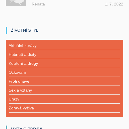
Renata
1. 7. 2022
ŽIVOTNÍ STYL
Aktuální zprávy
Hubnutí a diety
Kouření a drogy
Očkování
Proti únavě
Sex a vztahy
Úrazy
Zdravá výživa