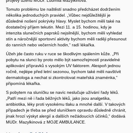
projevy úžehu MUDr. Ludmila Mazylkinová.
Tomuto problému lze naštěstí snadno předcházet dodržením
několika jednoduchých pravidel. „Vůbec nejdůležitější je
důsledné nošení pokrývky hlavy. Myslet bychom měli také na
dostatečný příjem tekutin. Mezi 11. a 15. hodinou, kdy je
intenzita slunečních paprsků nejsilnější, bychom měli vyhledat
stín a náročnější sportovní aktivity bychom měli raději přesunout
do ranních nebo večerních hodin,“ radí lékařka.
Úžeh jde často ruku v ruce se škodlivým spálením kůže. „Při
pobytu na slunci by proto mělo být samozřejmostí pravidelné
aplikování přípravků s vysokým UV faktorem. Alespoň jednou
ročně, nejlépe před letní sezonou, bychom také měli navštívit
dermatologa a nechat si zkontrolovat mateřská znaménka,“
připomíná lékařka.
S pobytem na sluníčku se navíc neslučuje užívání řady léků.
„Patří mezi ně i řada běžných léků, jako jsou analgetika,
antibiotika, léky proti vysokému tlaku a mnohé další. V takových
případech je třeba se před sluníčkem opravdu důsledně chránit,
jinak hrozí výskyt alergií a dalších nežádoucích účinků,“ dodává
MUDr. Mazylkinová z MOJE AMBULANCE.