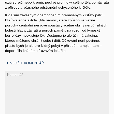
užití sprejů nebo krémů, pečlivé prohlídky celého těla po návratu
z přírody a včasného odstranění uchyceného klíštěte.
K dalším závažným onemocněním přenášeným klíšťaty patří i
klíšťová encefalitida. „Na nemoc, která způsobuje vážné
poruchy centrální nervové soustavy včetně obrny nervů, silných
bolestí hlavy, závratí a poruch paměti, na rozdíl od lymeské
borreliózy, neexistuje lék. Dostupná je ale účinná vakcína,
kterou můžeme chránit sebe i děti. Očkování není povinné,
přesto bych je ale pro klidný pobyt v přírodě – a nejen tam –
doporučila každému,“ uzavírá lékařka.
VLOŽIT KOMENTÁŘ