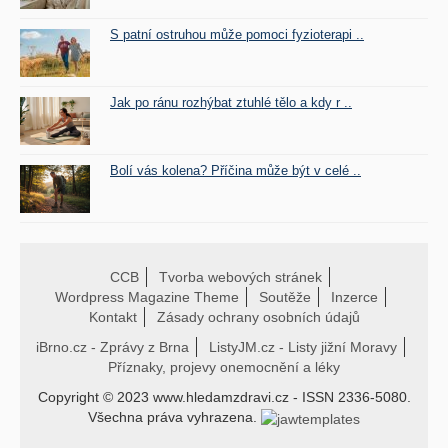
S patní ostruhou může pomoci fyzioterapi ..
Jak po ránu rozhýbat ztuhlé tělo a kdy r ..
Bolí vás kolena? Příčina může být v celé ..
CCB
Tvorba webových stránek
Wordpress Magazine Theme
Soutěže
Inzerce
Kontakt
Zásady ochrany osobních údajů
iBrno.cz - Zprávy z Brna
ListyJM.cz - Listy jižní Moravy
Příznaky, projevy onemocnění a léky
Copyright © 2023 www.hledamzdravi.cz - ISSN 2336-5080.
Všechna práva vyhrazena.