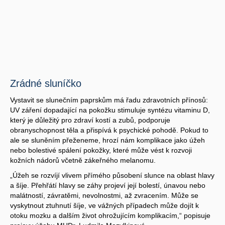
Zrádné sluníčko
Vystavit se slunečním paprskům má řadu zdravotních přínosů:
UV záření dopadající na pokožku stimuluje syntézu vitaminu D,
který je důležitý pro zdraví kostí a zubů, podporuje
obranyschopnost těla a přispívá k psychické pohodě. Pokud to
ale se sluněním přeženeme, hrozí nám komplikace jako úžeh
nebo bolestivé spálení pokožky, které může vést k rozvoji
kožních nádorů včetně zákeřného melanomu.
„Úžeh se rozvíjí vlivem přímého působení slunce na oblast hlavy
a šíje. Přehřátí hlavy se záhy projeví její bolestí, únavou nebo
malátností, závratěmi, nevolnostmi, až zvracením. Může se
vyskytnout ztuhnutí šíje, ve vážných případech může dojít k
otoku mozku a dalším život ohrožujícím komplikacím,“ popisuje