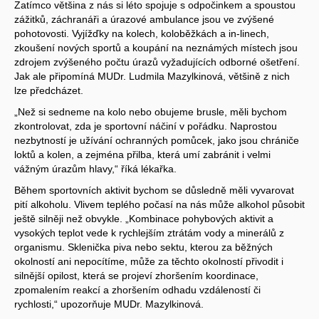
Zatímco většina z nás si léto spojuje s odpočinkem a spoustou
zážitků, záchranáři a úrazové ambulance jsou ve zvýšené
pohotovosti. Vyjížďky na kolech, koloběžkách a in-linech,
zkoušení nových sportů a koupání na neznámých místech jsou
zdrojem zvýšeného počtu úrazů vyžadujících odborné ošetření.
Jak ale připomíná MUDr. Ludmila Mazylkinová, většině z nich
lze předcházet.
„Než si sedneme na kolo nebo obujeme brusle, měli bychom
zkontrolovat, zda je sportovní náčiní v pořádku. Naprostou
nezbytností je užívání ochranných pomůcek, jako jsou chrániče
loktů a kolen, a zejména přilba, která umí zabránit i velmi
vážným úrazům hlavy,“ říká lékařka.
Během sportovních aktivit bychom se důsledně měli vyvarovat
pití alkoholu. Vlivem teplého počasí na nás může alkohol působit
ještě silněji než obvykle. „Kombinace pohybových aktivit a
vysokých teplot vede k rychlejším ztrátám vody a minerálů z
organismu. Sklenička piva nebo sektu, kterou za běžných
okolností ani nepocítíme, může za těchto okolností přivodit i
silnější opilost, která se projeví zhoršením koordinace,
zpomalením reakcí a zhoršením odhadu vzdáleností či
rychlosti,“ upozorňuje MUDr. Mazylkinová.