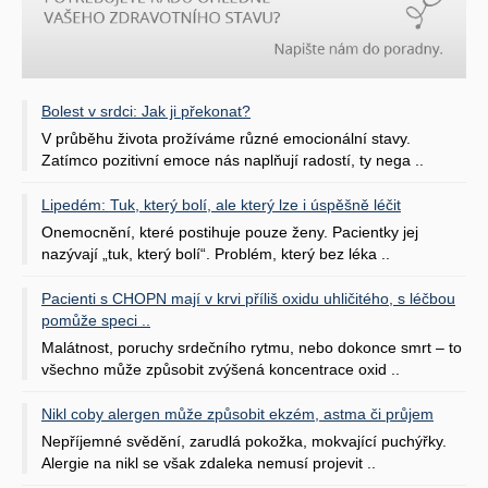
Bolest v srdci: Jak ji překonat?
V průběhu života prožíváme různé emocionální stavy.
Zatímco pozitivní emoce nás naplňují radostí, ty nega ..
Lipedém: Tuk, který bolí, ale který lze i úspěšně léčit
Onemocnění, které postihuje pouze ženy. Pacientky jej
nazývají „tuk, který bolí“. Problém, který bez léka ..
Pacienti s CHOPN mají v krvi příliš oxidu uhličitého, s léčbou
pomůže speci ..
Malátnost, poruchy srdečního rytmu, nebo dokonce smrt – to
všechno může způsobit zvýšená koncentrace oxid ..
Nikl coby alergen může způsobit ekzém, astma či průjem
Nepříjemné svědění, zarudlá pokožka, mokvající puchýřky.
Alergie na nikl se však zdaleka nemusí projevit ..