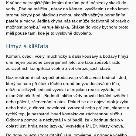
K vůbec nejtragičtějším letním úrazům patří následky skoků do
vody. „Pád na mělčinu, náraz na kámen, vyvýšeninu nebo kmen
stromu skrytý pod hladinou mohou skončit vážným poraněním
páteře a míchy. Jediná chyba nás tak může doživotně připravit o
možnost pohybu,“ varuje lékařka. Skákat do vody bychom proto
měli pouze tam, kde je to výslovně dovoleno.
Hmyz a klíšťata
Komáři, ovádi, včely, muchničky a další kousavý a bodavý hmyz
umí nejen pořádně znepříjemnit léto, ale také způsobit řadu
zdravotních komplikací včetně život ohrožujících stavů.
Bezprostřední nebezpečí představuje včelí a vosí bodnutí. Jed,
který se nám při útoku těchto druhů hmyzu dostává do těla,
může u citlivých jedinců vyvolat alergickou reakci vyžadující
okamžité ošetření. „Bodnutí takřka vždy provází lokální svědění
nebo pálení, zčervenání a otok. Pokud se ale objeví otok jazyka
nebo hrdla, dušnost, nevolnost, zvracení nebo průjem, slabost a
rychlý tep, je nezbytné ihned kontaktovat záchrannou službu.
Odborná pomoc je nezbytná i v případě, že k bodnutí došlo v
oblasti úst, hrdla nebo jazyka,“ vysvětluje MUDr. Mazylkinová.
Do doby příjezdu zdravotníků ránu omyjeme, v případě včelího