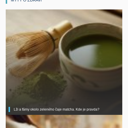
MÝTY O ZDRAVÍ
Lži a fámy okolo zeleného čaje matcha. Kde je pravda?