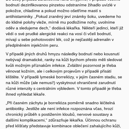
bodnutí dezinfikovanou pinzetou odstraníme žihadlo uvízlé v
pokožce, chladíme a pokud možno ošetříme mastí s
antihistaminiky. „Pokud zraněný jeví známky šoku, uvedeme ho
do klidné polohy vleže, mírně mu podložíme nohy, uvolníme
oděv a sledujeme dech,“ dodává lékařka. Někteří jedinci, kteří již
vědí o své prudké alergické reakci na vosí či včelí bodnutí,
mívají u sebe pohotovostní lék, což je nejčastěji adrenalin v
předplněném injekčním peru.
V případě jiných druhů hmyzu následky bodnutí nebo kousnutí
nebývají dramatické, ranky na kůži bychom přesto měli sledovat
kvůli možným příznakům infekce. Zvláštní pozornost je třeba
věnovat kožním, ale i celkovým projevům v případě přisátí
klíštěte. V případě lymeské borreliózy, v jejím časném stadiu, se
na kůži může (ale nemusí!) vyskytnout ohraničené zarudnutí
různé intenzity s centrálním výbledem. V tomto případě je třeba
ihned vyhledat lékaře.
„Při časném záchytu je borrelióza poměrně snadno léčitelná
antibiotiky. Jestliže ale není infekce rozpoznána včas, hrozí
chronický průběh s postižením kloubů, nervové soustavy a
dalšími komplikacemi,“ zdůrazňuje lékařka. Účinnou ochranu
před klíšťaty představuje kombinace oblečení zahalujícího kůži,