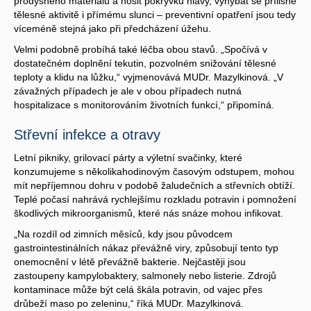
prodyšného materiálu a nosit pokrývku hlavy, vyhýbat se přílišné
tělesné aktivitě i přímému slunci – preventivní opatření jsou tedy
víceméně stejná jako při předcházení úžehu.
Velmi podobně probíhá také léčba obou stavů. „Spočívá v
dostatečném doplnění tekutin, pozvolném snižování tělesné
teploty a klidu na lůžku,“ vyjmenovává MUDr. Mazylkinová. „V
závažných případech je ale v obou případech nutná
hospitalizace s monitorováním životních funkcí,“ připomíná.
Střevní infekce a otravy
Letní pikniky, grilovací párty a výletní svačinky, které
konzumujeme s několikahodinovým časovým odstupem, mohou
mít nepříjemnou dohru v podobě žaludečních a střevních obtíží.
Teplé počasí nahrává rychlejšímu rozkladu potravin i pomnožení
škodlivých mikroorganismů, které nás snáze mohou infikovat.
„Na rozdíl od zimních měsíců, kdy jsou původcem
gastrointestinálních nákaz převážně viry, způsobují tento typ
onemocnění v létě převážně bakterie. Nejčastěji jsou
zastoupeny kampylobaktery, salmonely nebo listerie. Zdrojů
kontaminace může být celá škála potravin, od vajec přes
drůbeží maso po zeleninu,“ říká MUDr. Mazylkinová.