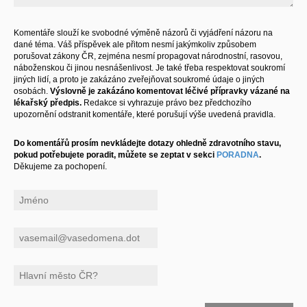
Komentáře slouží ke svobodné výměně názorů či vyjádření názoru na
dané téma. Váš příspěvek ale přitom nesmí jakýmkoliv způsobem
porušovat zákony ČR, zejména nesmí propagovat národnostní, rasovou,
náboženskou či jinou nesnášenlivost. Je také třeba respektovat soukromí
jiných lidí, a proto je zakázáno zveřejňovat soukromé údaje o jiných
osobách.
Výslovně je zakázáno komentovat léčivé přípravky vázané na
lékařský předpis.
Redakce si vyhrazuje právo bez předchozího
upozornění odstranit komentáře, které porušují výše uvedená pravidla.
Do komentářů prosím nevkládejte dotazy ohledně zdravotního stavu,
pokud potřebujete poradit, můžete se zeptat v sekci
PORADNA
.
Děkujeme za pochopení.