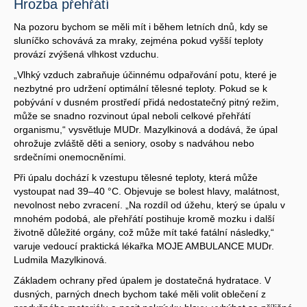
Hrozba přehřátí
Na pozoru bychom se měli mít i během letních dnů, kdy se
sluníčko schovává za mraky, zejména pokud vyšší teploty
provází zvýšená vlhkost vzduchu.
„Vlhký vzduch zabraňuje účinnému odpařování potu, které je
nezbytné pro udržení optimální tělesné teploty. Pokud se k
pobývání v dusném prostředí přidá nedostatečný pitný režim,
může se snadno rozvinout úpal neboli celkové přehřátí
organismu,“ vysvětluje MUDr. Mazylkinová a dodává, že úpal
ohrožuje zvláště děti a seniory, osoby s nadváhou nebo
srdečními onemocněními.
Při úpalu dochází k vzestupu tělesné teploty, která může
vystoupat nad 39–40 °C. Objevuje se bolest hlavy, malátnost,
nevolnost nebo zvracení. „Na rozdíl od úžehu, který se úpalu v
mnohém podobá, ale přehřátí postihuje kromě mozku i další
životně důležité orgány, což může mít také fatální následky,“
varuje vedoucí praktická lékařka MOJE AMBULANCE MUDr.
Ludmila Mazylkinová.
Základem ochrany před úpalem je dostatečná hydratace. V
dusných, parných dnech bychom také měli volit oblečení z