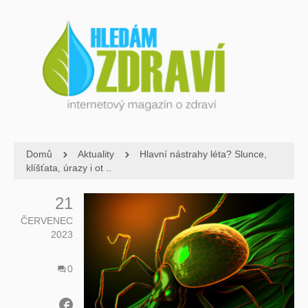
Domů
Aktuality
Hlavní nástrahy léta? Slunce,
klíšťata, úrazy i ot ..
21
ČERVENEC
2023
0