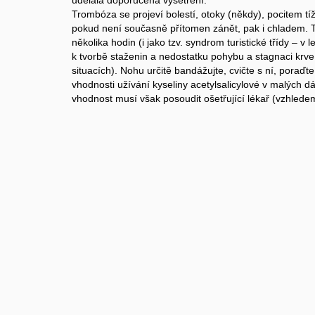
udělala doporučená vyšetření.
Trombóza se projeví bolestí, otoky (někdy), pocitem tíž
pokud není současně přítomen zánět, pak i chladem.
několika hodin (i jako tzv. syndrom turistické třídy – v 
k tvorbě staženin a nedostatku pohybu a stagnaci krv
situacích). Nohu určitě bandážujte, cvičte s ní, poraďt
vhodnosti užívání kyseliny acetylsalicylové v malých d
vhodnost musí však posoudit ošetřující lékař (vzhlede