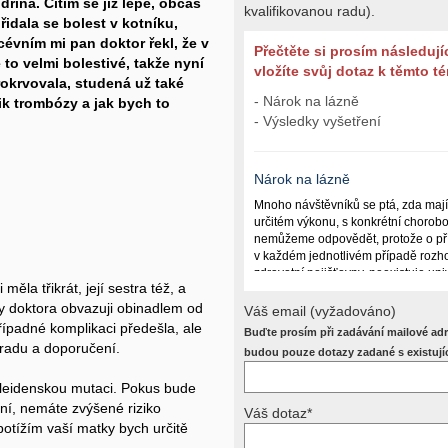
řina. Cítím se již lépe, občas
kvalifikovanou radu).
řidala se bolest v kotníku,
évním mi pan doktor řekl, že v
Přečtěte si prosím následují
e to velmi bolestivé, takže nyní
vložíte svůj dotaz k těmto 
rokrvovala, studená už také
- Nárok na lázně
nik trombózy a jak bych to
- Výsledky vyšetření
Nárok na lázně
Mnoho návštěvníků se ptá, zda maj
určitém výkonu, s konkrétní chorob
nemůžeme odpovědět, protože o př
v každém jednotlivém případě rozho
zdravotní pojišťovny, neexistuje un
ěla třikrát, její sestra též, a
lázně poskytují a kdy ne. Záleží n
ady doktora obvazuji obinadlem od
(kuřáctví, inkontinence), funkčním p
Váš email (vyžadováno)
dalších zdravotních okolnostech.
případné komplikaci předešla, ale
Buďte prosím při zadávání mailové adr
 radu a doporučení.
Požádejte svého ošetřujícího lékaře
budou pouze dotazy zadané s existují
posoudí příslušný revizní lékař. My
odpověď dát nemůžeme.
v. leidenskou mutaci. Pokus bude
vní, nemáte zvýšené riziko
Váš dotaz*
otížím vaší matky bych určitě
Výsledky vyšetření