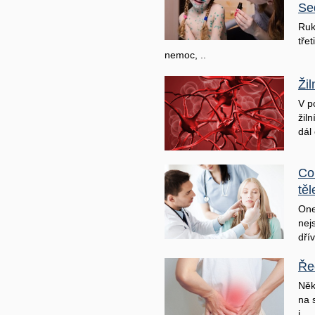
Se
Ruk
třet
nemoc, ..
Ži
V p
žil
dál 
Co
těl
One
nej
dřív
Ře
Něk
na 
j ..