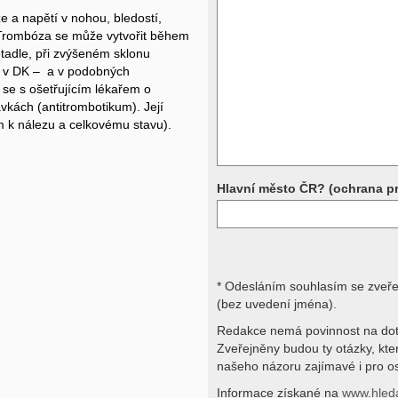
e a napětí v nohou, bledostí,
Přístrojová vyšetření (CT, rentgen,
rezonance a další, stejně jako labora
 Trombóza se může vytvořit během
obraz, imunologické vyšetření, bio
letadle, při zvýšeném sklonu
jiné) jsou pomocnými metodami a be
e v DK – a v podobných
stavu nemají takřka žádnou výpově
e se s ošetřujícím lékařem o
ničích silách na dálku bez vyšetřen
ávkách (antitrombotikum). Její
přístrojových a laboratorních testů 
m k nálezu a celkovému stavu).
svými dotazy na interpretaci výsled
obracejte na své lékaře.
Děkujeme za pochopení
Hlavní město ČR? (ochrana p
* Odesláním souhlasím se zveř
(bez uvedení jména).
Redakce nemá povinnost na dot
Zveřejněny budou ty otázky, kt
našeho názoru zajímavé i pro os
Informace získané na
www.hled