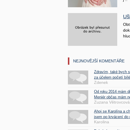
Uš
Obt
doká
hluc
NEJNOVĚJŠÍ KOMENTÁŘE
Zdravím, také bych 
za účelem početí bílé
Zdenek
Od roku 2014 mám d
Meniér občas mám nes
Zuzana Větrovcová
Ahoj se Karolína a c
jsem po krvácení do 
Karolina