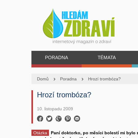
PORADNA
TÉMATA
Domů
Poradna
Hrozí trombóza?
Hrozí trombóza?
10. listopadu 2009
Otázka
Paní doktorko, po měsíci bolestí mi bylo 