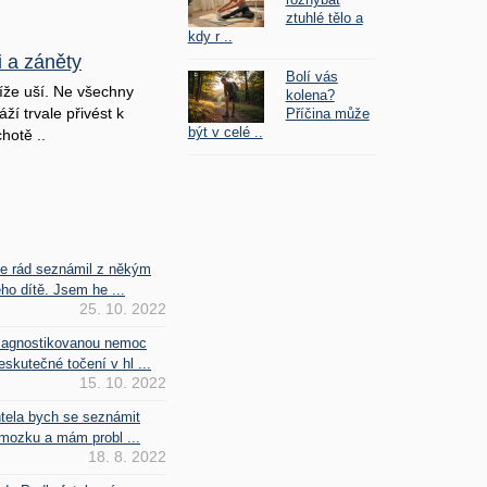
ztuhlé tělo a
kdy r ..
i a záněty
Bolí vás
íže uší. Ne všechny
kolena?
ží trvale přivést k
Příčina může
být v celé ..
hotě ..
se rád seznámil z někým
ho dítě. Jsem he ...
25. 10. 2022
iagnostikovanou nemoc
kutečné točení v hl ...
15. 10. 2022
htela bych se seznámit
mozku a mám probl ...
18. 8. 2022