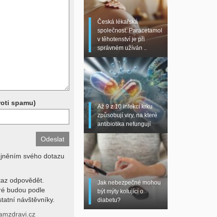
 sono, magnetická
torní testy (krevní
Česká lékařská
chemické parametry a
společnost: Paracetamol
z znalosti klinického
v těhotenství je při
dní hodnotu. Není v
správném užíván ..
í lékařem jen ze závěrů
stanovit diagnózu. Se
ků se proto prosím
roti spamu)
Až 9 z 10 infekcí krku
způsobují viry, na které
antibiotika nefungují
ejněním svého dotazu
az odpovědět.
Jak nebezpečné mohou
eré budou podle
být mýty kolující o
tatní návštěvníky.
diabetu?
amzdravi.cz