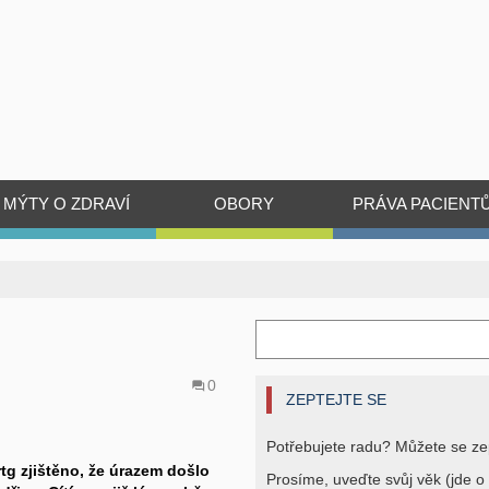
MÝTY O ZDRAVÍ
OBORY
PRÁVA PACIENT
0
ZEPTEJTE SE
Potřebujete radu? Můžete se ze
rtg zjištěno, že úrazem došlo
Prosíme, uveďte svůj věk (jde o 