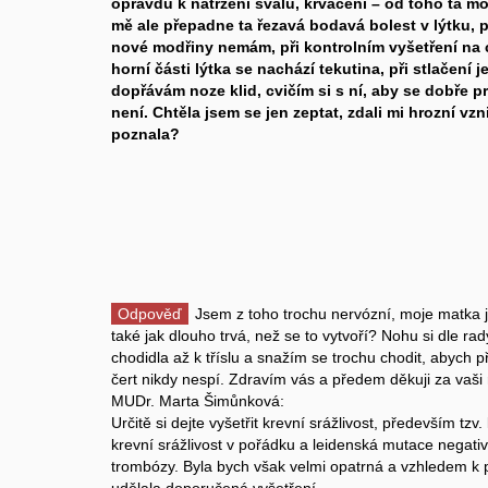
opravdu k natržení svalů, krvácení – od toho ta mod
mě ale přepadne ta řezavá bodavá bolest v lýtku, p
nové modřiny nemám, při kontrolním vyšetření na c
horní části lýtka se nachází tekutina, při stlačení j
dopřávám noze klid, cvičím si s ní, aby se dobře p
není. Chtěla jsem se jen zeptat, zdali mi hrozní vz
poznala?
Odpověď
Jsem z toho trochu nervózní, moje matka ji m
také jak dlouho trvá, než se to vytvoří? Nohu si dle r
chodidla až k tříslu a snažím se trochu chodit, abych 
čert nikdy nespí. Zdravím vás a předem děkuji za vaši
MUDr. Marta Šimůnková:
Určitě si dejte vyšetřit krevní srážlivost, především tz
krevní srážlivost v pořádku a leidenská mutace negati
trombózy. Byla bych však velmi opatrná a vzhledem k p