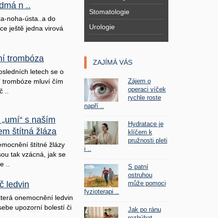
dmá n ..
Stomatologie
a-noha-ústa..a do
Urologie
ice ještě jedna virová
lní trombóza
ZAJÍMÁ VÁS
osledních letech se o
Zájem o
ní trombóze mluví čím
operaci víček
č ..
rychle roste
napří ..
 „umí“ s naším
Hydratace je
em štítná žláza
klíčem k
pružnosti pleti
mocnění štítné žlázy
i ..
sou tak vzácná, jak se
e ..
S patní
ostruhou
může pomoci
č ledvin
fyzioterapi ..
terá onemocnění ledvin
sebe upozorní bolestí či
Jak po ránu
rozhýbat