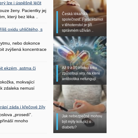
erý lze i úspěšně léčit
uze ženy. Pacientky jej
Česká lékařská
ém, který bez léka ..
společnost: Paracetamol
v těhotenství je při
liš oxidu uhličitého, s
správném užíván ..
 rytmu, nebo dokonce
bit zvýšená koncentrace
Až 9 z 10 infekcí krku
it ekzém, astma či
způsobují viry, na které
antibiotika nefungují
okožka, mokvající
šak zdaleka nemusí
ápí záda i křečové žíly
oslova „prosedí“.
Jak nebezpečné mohou
přináší mnoho
být mýty kolující o
diabetu?