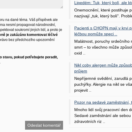
Lipedém: Tuk, který bolí, ale kt
Onemocnění, které postihuje po
nazývají „tuk, který bolí“. Probl
ru na dané téma. Váš příspěvek ale
éna nesmí propagovat národnostní,
Pacienti s CHOPN mají v krvi pří
ektovat soukromí jiných lidí, a proto je
léčbou pomůže speci ..
vně je zakázáno komentovat léčivé
právo bez předchozího upozornění
Malátnost, poruchy srdečního
smrt – to všechno může způso
oxid ..
 stavu, pokud potřebujete poradit,
.
Nikl coby alergen může způsob
průjem
Nepříjemné svědění, zarudlá p
puchýřky. Alergie na nikl se v
projevit ..
Pozor na sedavé zaměstnání, tr
Mnoho lidí svůj pracovní den d
Sedavé zaměstnání ale sebou 
zdravotních riz ..