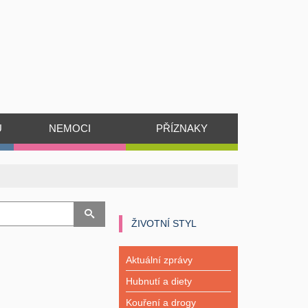
Ů
NEMOCI
PŘÍZNAKY
ŽIVOTNÍ STYL
Aktuální zprávy
Hubnutí a diety
Kouření a drogy