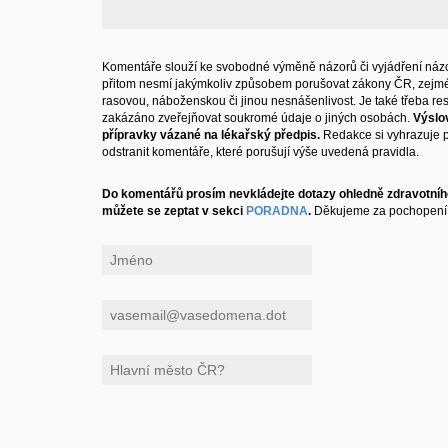
Komentáře slouží ke svobodné výměně názorů či vyjádření názo
přitom nesmí jakýmkoliv způsobem porušovat zákony ČR, zejm
rasovou, náboženskou či jinou nesnášenlivost. Je také třeba resp
zakázáno zveřejňovat soukromé údaje o jiných osobách.
Výslo
přípravky vázané na lékařský předpis.
Redakce si vyhrazuje 
odstranit komentáře, které porušují výše uvedená pravidla.
Do komentářů prosím nevkládejte dotazy ohledně zdravotního
můžete se zeptat v sekci
PORADNA
.
Děkujeme za pochopení