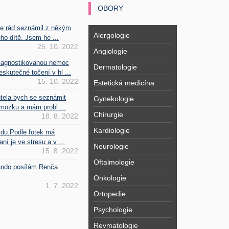
OBORY
se rád seznámil z někým
Alergologie
ho dítě. Jsem he ...
25. 10. 2022
Angiologie
iagnostikovanou nemoc
Dermatologie
kutečné točení v hl ...
15. 10. 2022
Estetická medicína
htela bych se seznámit
Gynekologie
mozku a mám probl ...
Chirurgie
18. 8. 2022
Kardiologie
vdu.Podle fotek má
ní je ve stresu a v ...
Neurologie
15. 8. 2022
Oftalmologie
Fando posílám Renča
Onkologie
1. 7. 2022
Ortopedie
Psychologie
Revmatologie