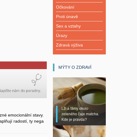
Očkování
Proti únavě
Sex a vztahy
Úrazy
Zdravá výživa
MÝTY O ZDRAVÍ
Lži a fámy okolo
zeleného čaje matcha.
zné emocionální stavy.
Kde je pravda?
plňují radostí, ty nega