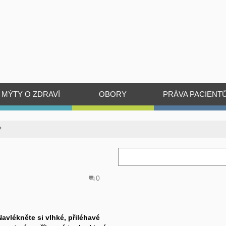
MÝTY O ZDRAVÍ
OBORY
PRÁVA PACIENT
?
0
Navlékněte si vlhké, přiléhavé