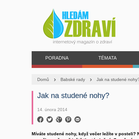
PORADNA
TÉMATA
Domů
Babské rady
Jak na studené nohy
Jak na studené nohy?
14. února 2014
Míváte studené nohy, když večer ležíte v posteli? 