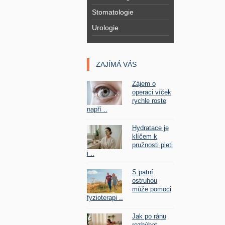
Stomatologie
Urologie
ZAJÍMÁ VÁS
Zájem o
operaci víček
rychle roste
napří ..
Hydratace je
klíčem k
pružnosti pleti
i ..
S patní
ostruhou
může pomoci
fyzioterapi ..
Jak po ránu
rozhýbat