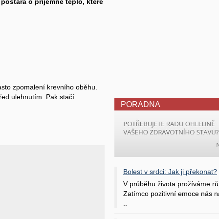
 postará o příjemné teplo, které
asto zpomalení krevního oběhu.
řed ulehnutím. Pak stačí
PORADNA
Bolest v srdci: Jak ji překonat?
V průběhu života prožíváme rů
Zatímco pozitivní emoce nás na
..