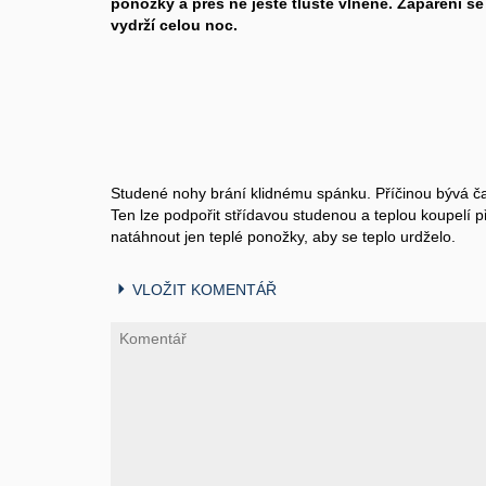
ponožky a přes ně ještě tlusté vlněné. Zapaření se
vydrží celou noc.
Studené nohy brání klidnému spánku. Příčinou bývá č
Ten lze podpořit střídavou studenou a teplou koupelí p
natáhnout jen teplé ponožky, aby se teplo urdželo.
VLOŽIT KOMENTÁŘ