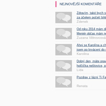
NEJNOVĚJŠÍ KOMENTÁŘE
Zdravím, také bych 
za účelem početí bílé
Zdenek
Od roku 2014 mám d
Meniér občas mám nes
Zuzana Větrovcová
Ahoj se Karolína a c
jsem po krvácení do 
Karolina
Dobrý den, máte pra
holčička neštovice, pa
Lída
Pozdrav z lázní Ti 
Renata