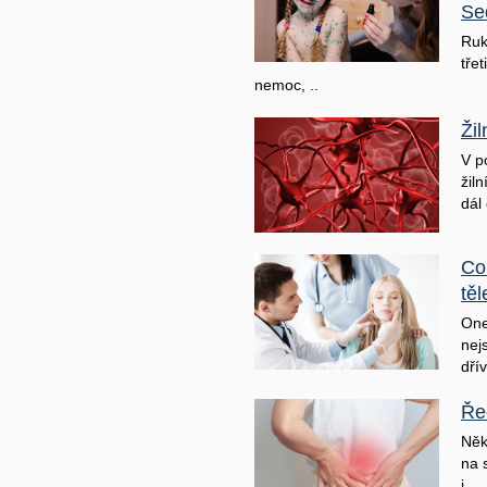
Se
Ruk
třet
nemoc, ..
Ži
V p
žil
dál 
Co
těl
One
nej
dřív
Ře
Něk
na 
j ..