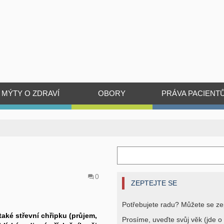
MÝTY O ZDRAVÍ
OBORY
PRÁVA PACIENT
0
ZEPTEJTE SE
Potřebujete radu? Můžete se ze
také střevní chřipku (průjem,
Prosíme, uveďte svůj věk (jde o 