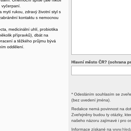
ystém. Onemocní spíše (ale nikoli
, vyčerpaní.
Přístrojová vyšetření (CT, rentgen,
rezonance a další, stejně jako labora
a mytí rukou, zdravý životní styl s
obraz, imunologické vyšetření, bio
zabránění kontaktu s nemocnou
jiné) jsou pomocnými metodami a be
stavu nemají takřka žádnou výpově
ta, medicinální uhlí, probiotika
ničích silách na dálku bez vyšetřen
několik přípravků), dbát na
přístrojových a laboratorních testů 
zvracení a těžkého průjmu bývá
svými dotazy na interpretaci výsled
obracejte na své lékaře.
ním oddělení.
Děkujeme za pochopení
Hlavní město ČR? (ochrana p
* Odesláním souhlasím se zveř
(bez uvedení jména).
Redakce nemá povinnost na dot
Zveřejněny budou ty otázky, kt
našeho názoru zajímavé i pro os
Informace získané na
www.hled