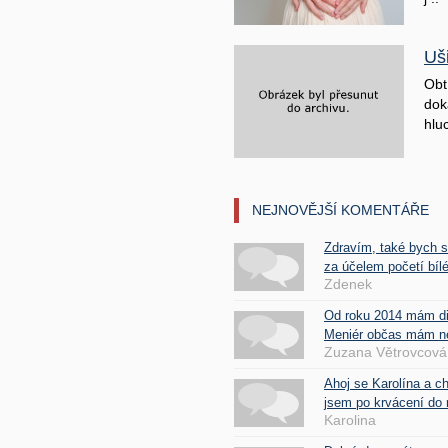
Uš
Obt
doká
hluc
NEJNOVĚJŠÍ KOMENTÁŘE
Zdravím, také bych 
za účelem početí bílé
Zdenek
Od roku 2014 mám d
Meniér občas mám nes
Zuzana Větrovcová
Ahoj se Karolína a c
jsem po krvácení do 
Karolina