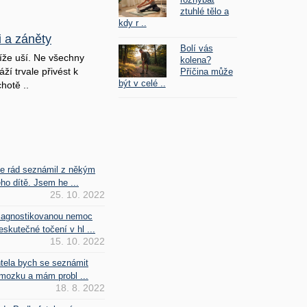
ztuhlé tělo a
kdy r ..
i a záněty
Bolí vás
íže uší. Ne všechny
kolena?
ží trvale přivést k
Příčina může
být v celé ..
hotě ..
se rád seznámil z někým
ho dítě. Jsem he ...
25. 10. 2022
iagnostikovanou nemoc
kutečné točení v hl ...
15. 10. 2022
htela bych se seznámit
mozku a mám probl ...
18. 8. 2022