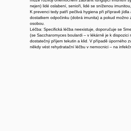
může rozvoji onemocnění zabránit fungující imunitní s
nejen) lidé oslabení, senioři, lidé se sníženou imunitou
K prevenci tedy patří pečlivá hygiena při přípravě jídla 
dostatkem odpočinku (dobrá imunita) a pokud možno 
osobou.
Léčba: Specifická léčba neexistuje, doporučuje se Smec
(se Saccharomyces boulardi – v lékárně je k dispozici 
dostatečný příjem tekutin a klid. V případě úporného 
někdy vést rehydratační léčbu v nemocnici – na infekč