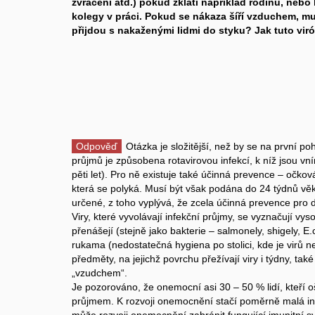
zvracení atd.) pokud zklátí například rodinu, nebo 
kolegy v práci. Pokud se nákaza šíří vzduchem, mus
přijdou s nakaženými lidmi do styku? Jak tuto virózu
Odpověď
Otázka je složitější, než by se na první po
průjmů je způsobena rotavirovou infekcí, k níž jsou v
pěti let). Pro ně existuje také účinná prevence – očkov
která se polyká. Musí být však podána do 24 týdnů vě
určené, z toho vyplývá, že zcela účinná prevence pro d
Viry, které vyvolávají infekční průjmy, se vyznačují vys
přenášejí (stejně jako bakterie – salmonely, shigely, 
rukama (nedostatečná hygiena po stolici, kde je virů n
předměty, na jejichž povrchu přežívají viry i týdny, ta
„vzudchem“.
Je pozorováno, že onemocní asi 30 – 50 % lidí, kteří 
průjmem. K rozvoji onemocnění stačí poměrně malá inf