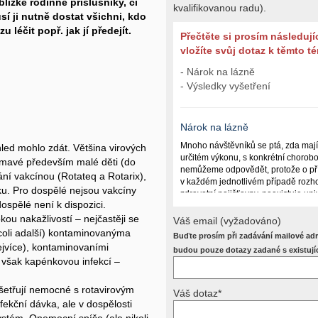
blízké rodinné příslušníky, či
kvalifikovanou radu).
í ji nutně dostat všichni, kdo
 léčit popř. jak jí předejít.
Přečtěte si prosím následují
vložíte svůj dotaz k těmto 
- Nárok na lázně
- Výsledky vyšetření
Nárok na lázně
Mnoho návštěvníků se ptá, zda maj
hled mohlo zdát. Většina virových
určitém výkonu, s konkrétní chorob
nímavé především malé děti (do
nemůžeme odpovědět, protože o př
ání vakcínou (Rotateq a Rotarix),
v každém jednotlivém případě rozho
ku. Pro dospělé nejsou vakcíny
zdravotní pojišťovny, neexistuje un
ospělé není k dispozici.
lázně poskytují a kdy ne. Záleží n
okou nakažlivostí – nejčastěji se
(kuřáctví, inkontinence), funkčním p
Váš email (vyžadováno)
dalších zdravotních okolnostech.
E.coli adalší) kontaminovanýma
Buďte prosím při zadávání mailové adr
ejvíce), kontaminovaními
Požádejte svého ošetřujícího lékaře
budou pouze dotazy zadané s existují
ké však kapénkovou infekcí –
posoudí příslušný revizní lékař. My
odpověď dát nemůžeme.
ošetřují nemocné s rotavirovým
Váš dotaz*
ekční dávka, ale v dospělosti
Výsledky vyšetření