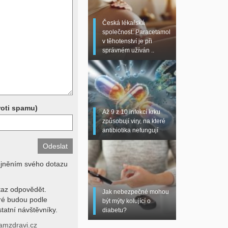
 sono, magnetická
torní testy (krevní
Česká lékařská
chemické parametry a
společnost: Paracetamol
z znalosti klinického
v těhotenství je při
dní hodnotu. Není v
správném užíván ..
í lékařem jen ze závěrů
stanovit diagnózu. Se
ků se proto prosím
roti spamu)
Až 9 z 10 infekcí krku
způsobují viry, na které
antibiotika nefungují
ejněním svého dotazu
az odpovědět.
Jak nebezpečné mohou
eré budou podle
být mýty kolující o
tatní návštěvníky.
diabetu?
amzdravi.cz