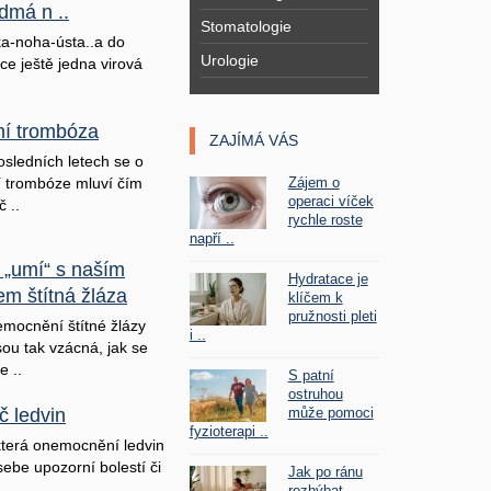
dmá n ..
Stomatologie
a-noha-ústa..a do
Urologie
ice ještě jedna virová
lní trombóza
ZAJÍMÁ VÁS
osledních letech se o
Zájem o
ní trombóze mluví čím
operaci víček
č ..
rychle roste
napří ..
 „umí“ s naším
Hydratace je
em štítná žláza
klíčem k
pružnosti pleti
mocnění štítné žlázy
i ..
sou tak vzácná, jak se
e ..
S patní
ostruhou
může pomoci
č ledvin
fyzioterapi ..
terá onemocnění ledvin
sebe upozorní bolestí či
Jak po ránu
rozhýbat