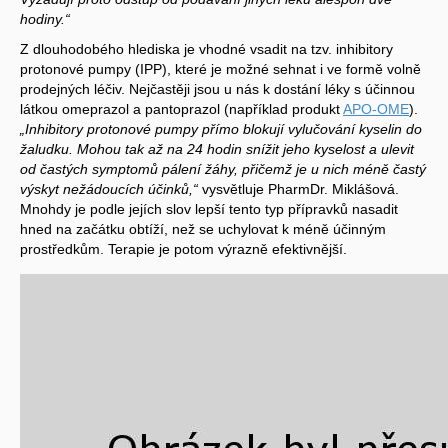
hodiny.“
Z dlouhodobého hlediska je vhodné vsadit na tzv. inhibitory
protonové pumpy (IPP), které je možné sehnat i ve formě volně
prodejných léčiv. Nejčastěji jsou u nás k dostání léky s účinnou
látkou omeprazol a pantoprazol (například produkt
APO-OME
).
„Inhibitory protonové pumpy přímo blokují vylučování kyselin do
žaludku. Mohou tak až na 24 hodin snížit jeho kyselost a ulevit
od častých symptomů pálení žáhy, přičemž je u nich méně častý
výskyt nežádoucích účinků,“
vysvětluje PharmDr. Miklášová.
Mnohdy je podle jejích slov lepší tento typ přípravků nasadit
hned na začátku obtíží, než se uchylovat k méně účinným
prostředkům. Terapie je potom výrazně efektivnější.