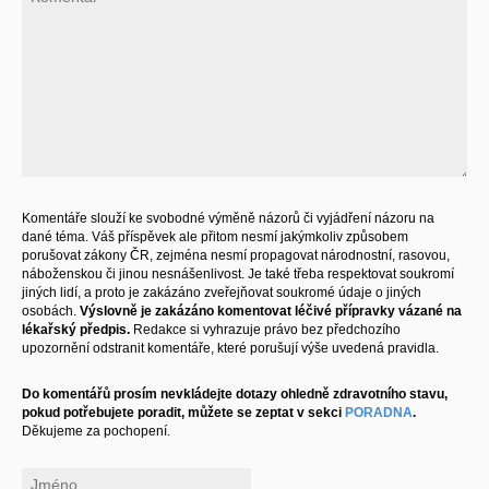
Komentáře slouží ke svobodné výměně názorů či vyjádření názoru na
dané téma. Váš příspěvek ale přitom nesmí jakýmkoliv způsobem
porušovat zákony ČR, zejména nesmí propagovat národnostní, rasovou,
náboženskou či jinou nesnášenlivost. Je také třeba respektovat soukromí
jiných lidí, a proto je zakázáno zveřejňovat soukromé údaje o jiných
osobách.
Výslovně je zakázáno komentovat léčivé přípravky vázané na
lékařský předpis.
Redakce si vyhrazuje právo bez předchozího
upozornění odstranit komentáře, které porušují výše uvedená pravidla.
Do komentářů prosím nevkládejte dotazy ohledně zdravotního stavu,
pokud potřebujete poradit, můžete se zeptat v sekci
PORADNA
.
Děkujeme za pochopení.