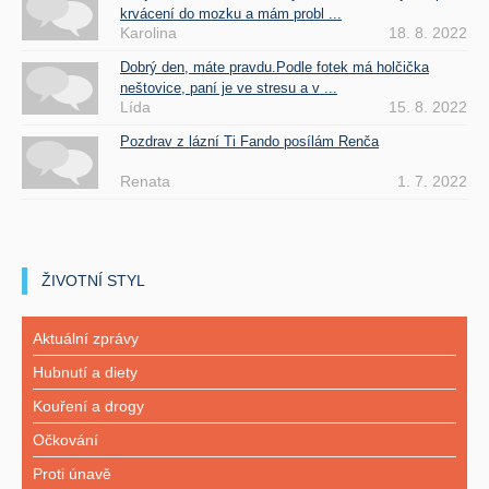
krvácení do mozku a mám probl ...
Karolina
18. 8. 2022
Dobrý den, máte pravdu.Podle fotek má holčička
neštovice, paní je ve stresu a v ...
Lída
15. 8. 2022
Pozdrav z lázní Ti Fando posílám Renča
Renata
1. 7. 2022
ŽIVOTNÍ STYL
Aktuální zprávy
Hubnutí a diety
Kouření a drogy
Očkování
Proti únavě