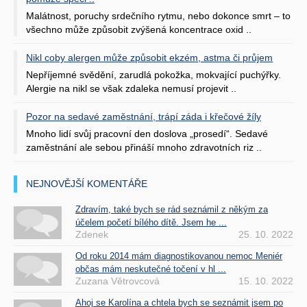
Malátnost, poruchy srdečního rytmu, nebo dokonce smrt – to
všechno může způsobit zvýšená koncentrace oxid ..
Nikl coby alergen může způsobit ekzém, astma či průjem
Nepříjemné svědění, zarudlá pokožka, mokvající puchýřky.
Alergie na nikl se však zdaleka nemusí projevit ..
Pozor na sedavé zaměstnání, trápí záda i křečové žíly
Mnoho lidí svůj pracovní den doslova „prosedí“. Sedavé
zaměstnání ale sebou přináší mnoho zdravotních riz ..
NEJNOVĚJŠÍ KOMENTÁŘE
Zdravím, také bych se rád seznámil z někým za
účelem početí bílého dítě. Jsem he ...
Zdenek
25. 10. 2022
Od roku 2014 mám diagnostikovanou nemoc Meniér
občas mám neskutečné točení v hl ...
Zuzana Větrovcová
15. 10. 2022
Ahoj se Karolína a chtela bych se seznámit jsem po