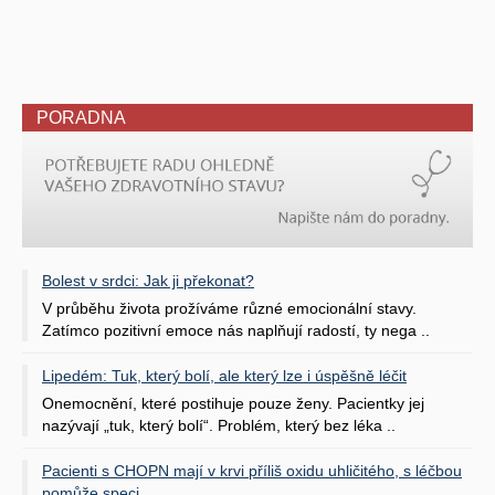
PORADNA
Bolest v srdci: Jak ji překonat?
V průběhu života prožíváme různé emocionální stavy.
Zatímco pozitivní emoce nás naplňují radostí, ty nega ..
Lipedém: Tuk, který bolí, ale který lze i úspěšně léčit
Onemocnění, které postihuje pouze ženy. Pacientky jej
nazývají „tuk, který bolí“. Problém, který bez léka ..
Pacienti s CHOPN mají v krvi příliš oxidu uhličitého, s léčbou
pomůže speci ..