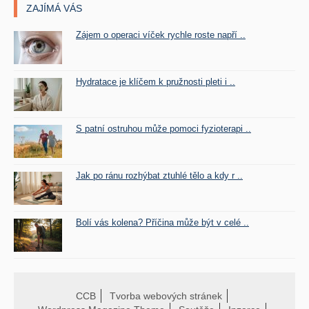
ZAJÍMÁ VÁS
Zájem o operaci víček rychle roste napří ..
Hydratace je klíčem k pružnosti pleti i ..
S patní ostruhou může pomoci fyzioterapi ..
Jak po ránu rozhýbat ztuhlé tělo a kdy r ..
Bolí vás kolena? Příčina může být v celé ..
CCB
Tvorba webových stránek