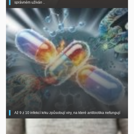
správném užíván ..
Až 9 z 10 infekcí krku způsobují viry, na které antibiotika nefungují