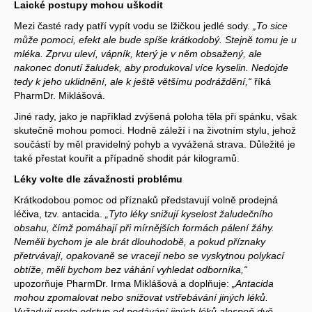
Laické postupy mohou uškodit
Mezi časté rady patří vypít vodu se lžičkou jedlé sody.
„To sice
může pomoci, efekt ale bude spíše krátkodobý. Stejně tomu je u
mléka. Zprvu uleví, vápník, který je v něm obsažený, ale
nakonec donutí žaludek, aby produkoval více kyselin. Nedojde
tedy k jeho uklidnění, ale k ještě většímu podráždění,“
říká
PharmDr. Miklášová.
Jiné rady, jako je například zvýšená poloha těla při spánku, však
skutečně mohou pomoci. Hodně záleží i na životním stylu, jehož
součástí by měl pravidelný pohyb a vyvážená strava. Důležité je
také přestat kouřit a případně shodit pár kilogramů.
Léky volte dle závažnosti problému
Krátkodobou pomoc od příznaků představují volně prodejná
léčiva, tzv. antacida.
„Tyto léky snižují kyselost žaludečního
obsahu, čímž pomáhají při mírnějších formách pálení žáhy.
Neměli bychom je ale brát dlouhodobě, a pokud příznaky
přetrvávají, opakovaně se vracejí nebo se vyskytnou polykací
obtíže, měli bychom bez váhání vyhledat odborníka,“
upozorňuje PharmDr. Irma Miklášová a doplňuje:
„Antacida
mohou zpomalovat nebo snižovat vstřebávání jiných léků.
Vyžadují proto odstup od podávání jiných léků alespoň dvě