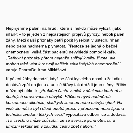
Nepříjemné pálení na hrudi, které si někdo může vyložit i jako
infarkt – to je jeden z nejčastějších projevů pyrózy, neboli pálení
žáhy. Mezi další příznaky patří pocit kyselosti v ústech, říhání
nebo třeba nadměrná plynatost. Přestože se jedná o běžné
onemocnění, velká část pacientů nevyhledá pomoc lékaře.
„Refluxní příznaky přitom nejenže snižují kvalitu života, ale
mohou také vést k rozvoji dalších závažnějších onemocnění,“
varuje PharmDr. Irma Miklášová.
K pálení žáhy dochází, když se část kyselého obsahu žaludku
dostává zpět do jícnu a uniklé šťávy tak dráždí jeho stěny. Příčin
může být několik.
„Problém často vzniká v důsledku kouření a
špatných stravovacích návyků. Příčinou bývá nadměrná
konzumace alkoholu, sladkých limonád nebo tučných jídel. Na
vině ale může být i dlouhodobá práce v předklonu nebo špatná
technika zvedání těžkých věcí,“
vypočítává odbornice a dodává:
„To všechno může způsobit, že se svěrače jícnu otevřou a
umožní tekutinám v žaludku cestu zpět nahoru.“