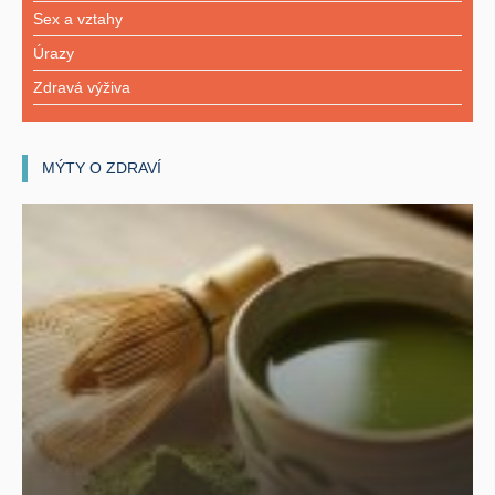
Sex a vztahy
Úrazy
Zdravá výživa
MÝTY O ZDRAVÍ