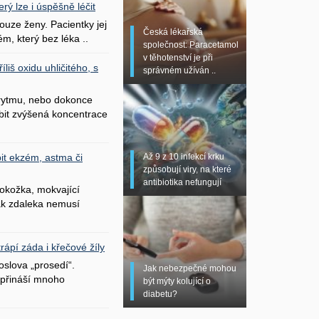
erý lze i úspěšně léčit
uze ženy. Pacientky jej
Česká lékařská
ém, který bez léka ..
společnost: Paracetamol
v těhotenství je při
liš oxidu uhličitého, s
správném užíván ..
 rytmu, nebo dokonce
bit zvýšená koncentrace
Až 9 z 10 infekcí krku
it ekzém, astma či
způsobují viry, na které
antibiotika nefungují
okožka, mokvající
šak zdaleka nemusí
ápí záda i křečové žíly
oslova „prosedí“.
Jak nebezpečné mohou
přináší mnoho
být mýty kolující o
diabetu?