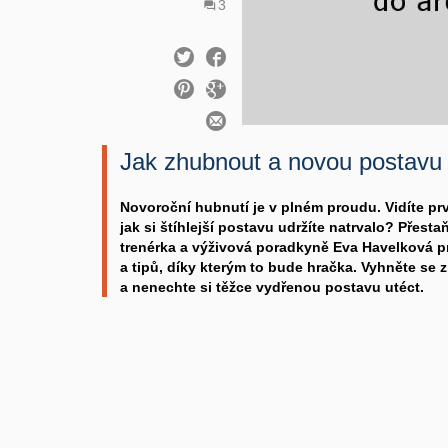
3
Jak zhubnout a novou postavu 
Novoroční hubnutí je v plném proudu. Vidíte prv
jak si štíhlejší postavu udržíte natrvalo? Přestaň
trenérka a výživová poradkyně Eva Havelková pr
a tipů, díky kterým to bude hračka. Vyhněte se 
a nenechte si těžce vydřenou postavu utéct.