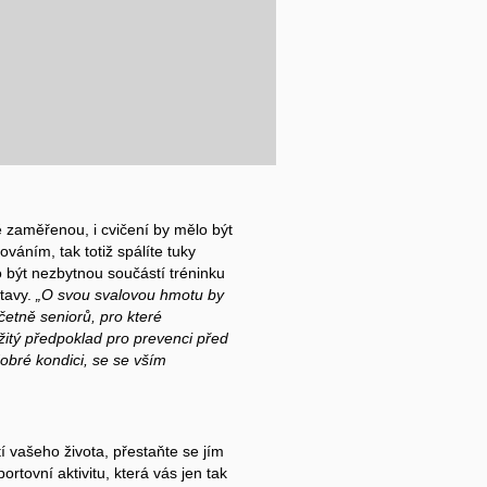
ě zaměřenou, i cvičení by mělo být
ováním, tak totiž spálíte tuky
o být nezbytnou součástí tréninku
stavy.
„O svou svalovou hmotu by
včetně seniorů, pro které
žitý předpoklad pro prevenci před
dobré kondici, se se vším
í vašeho života, přestaňte se jím
ortovní aktivitu, která vás jen tak