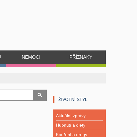
Ů
NEMOCI
PŘÍZNAKY
ŽIVOTNÍ STYL
Aktuální zprávy
Hubnutí a diety
Kouření a drogy