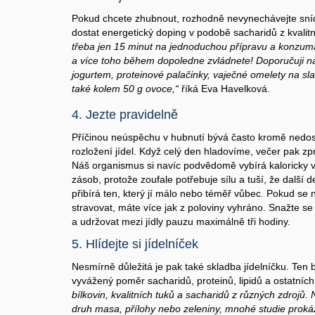
Pokud chcete zhubnout, rozhodně nevynechávejte sníd
dostat energetický doping v podobě sacharidů z kvalit
třeba jen 15 minut na jednoduchou přípravu a konzumac
a více toho během dopoledne zvládnete! Doporučuji na
jogurtem, proteinové palačinky, vaječné omelety na slad
také kolem 50 g ovoce,“
říká Eva Havelková.
4. Jezte pravidelně
Příčinou neúspěchu v hubnutí bývá často kromě nedosta
rozložení jídel. Když celý den hladovíme, večer pak zp
Náš organismus si navíc podvědomě vybírá kaloricky vy
zásob, protože zoufale potřebuje sílu a tuší, že další
přibírá ten, který jí málo nebo téměř vůbec. Pokud se n
stravovat, máte více jak z poloviny vyhráno. Snažte se
a udržovat mezi jídly pauzu maximálně tři hodiny.
5. Hlídejte si jídelníček
Nesmírně důležitá je pak také skladba jídelníčku. Ten 
vyvážený poměr sacharidů, proteinů, lipidů a ostatních 
bílkovin, kvalitních tuků a sacharidů z různých zdrojů
druh masa, přílohy nebo zeleniny, mnohé studie prokáz