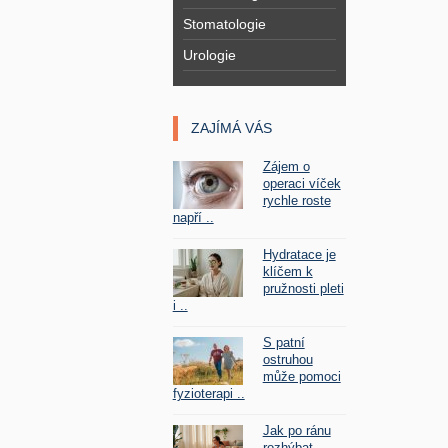
Stomatologie
Urologie
ZAJÍMÁ VÁS
Zájem o
operaci víček
rychle roste
napří ..
Hydratace je
klíčem k
pružnosti pleti
i ..
S patní
ostruhou
může pomoci
fyzioterapi ..
Jak po ránu
rozhýbat