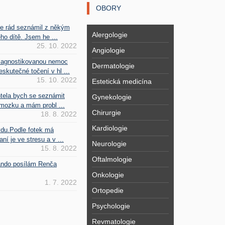
OBORY
se rád seznámil z někým
Alergologie
ho dítě. Jsem he ...
25. 10. 2022
Angiologie
iagnostikovanou nemoc
Dermatologie
kutečné točení v hl ...
15. 10. 2022
Estetická medicína
htela bych se seznámit
Gynekologie
mozku a mám probl ...
Chirurgie
18. 8. 2022
Kardiologie
vdu.Podle fotek má
ní je ve stresu a v ...
Neurologie
15. 8. 2022
Oftalmologie
Fando posílám Renča
Onkologie
1. 7. 2022
Ortopedie
Psychologie
Revmatologie