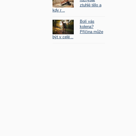
ztuhlé tělo a
kdy r ..
Bolí vás
kolena?
Příčina může
být v celé ..