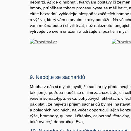
neomrzí. Ať jde o hubnutí, tvarování postavy či zejmé
hmoty, průběhem tohoto procesu byste se měli bavit, n
cítíte bezradní, vyhledejte alespoň v začátcích pomoc
a výživu, který vám s prvními kroky pomůže. Na všechny
vám možná bude i chvíli trvat, než naleznete fungující 
vytrvejte ve svém snažení a udržujte si pozitivní mysl.
9. Nebojte se sacharidů
Mnoha z nás si mylně myslí, že sacharidy představují 
tak, jen je potřeba naučit se s nimi zacházet. Jejich ce
vašem somatotypu, věku, pohybových aktivitách, cílec
pak platí, že největší příjem sacharidů by měl nastáva
a poledních hodinách, na večer doporučuji jejich konzu
rýže, brambory, quinoa, luštěniny, celozrnné těstoviny
také ovoce,“ doporučuje Eva,