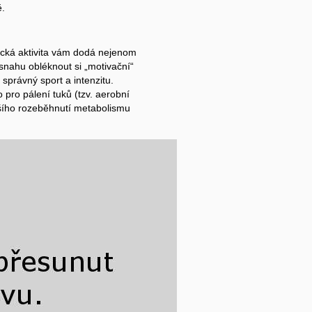
.
ická aktivita vám dodá nejenom
i snahu obléknout si „motivační“
 správný sport a intenzitu.
 pro pálení tuků (tzv. aerobní
ětšího rozeběhnutí metabolismu