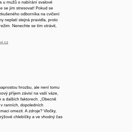
na u mužů o nabírání svalové
e se jím stresovat! Pokud se
 zkušeného odborníka na cvičení
 neplatí stejná pravidla, proto
režim. Nenechte se tím otrávit,
naprostou hrozbu, ale není tomu
lkový příjem závisí na vaší váze,
h a dalších faktorech. „Obecně
t v ranních, dopoledních
maci omezit. A zdroje? Vločky,
, rýžové chlebíčky a ve vhodný čas