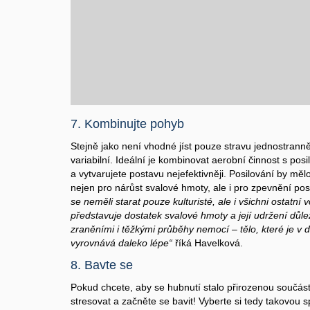
7. Kombinujte pohyb
Stejně jako není vhodné jíst pouze stravu jednostrann
variabilní. Ideální je kombinovat aerobní činnost s posil
a vytvarujete postavu nejefektivněji. Posilování by měl
nejen pro nárůst svalové hmoty, ale i pro zpevnění po
se neměli starat pouze kulturisté, ale i všichni ostatní 
představuje dostatek svalové hmoty a její udržení důle
zraněními i těžkými průběhy nemocí – tělo, které je v 
vyrovnává daleko lépe“
říká Havelková.
8. Bavte se
Pokud chcete, aby se hubnutí stalo přirozenou součást
stresovat a začněte se bavit! Vyberte si tedy takovou sp