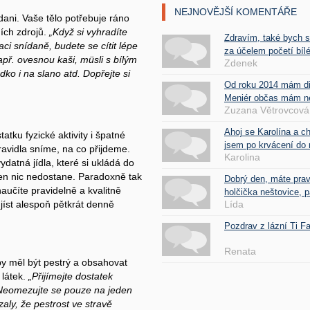
NEJNOVĚJŠÍ KOMENTÁŘE
ani. Vaše tělo potřebuje ráno
ních zdrojů.
„Když si vyhradíte
Zdravím, také bych 
i snídaně, budete se cítit lépe
za účelem početí bílé
př. ovesnou kaši, müsli s bílým
Zdenek
ko i na slano atd. Dopřejte si
Od roku 2014 mám d
Meniér občas mám nes
Zuzana Větrovcová
Ahoj se Karolína a c
tku fyzické aktivity i špatné
jsem po krvácení do 
ravidla sníme, na co přijdeme.
Karolina
datná jídla, které si ukládá do
 den nic nedostane. Paradoxně tak
Dobrý den, máte pra
aučíte pravidelně a kvalitně
holčička neštovice, pa
Lída
 jíst alespoň pětkrát denně
Pozdrav z lázní Ti 
Renata
by měl být pestrý a obsahovat
látek.
„Přijímejte dostatek
. Neomezujte se pouze na jeden
aly, že pestrost ve stravě