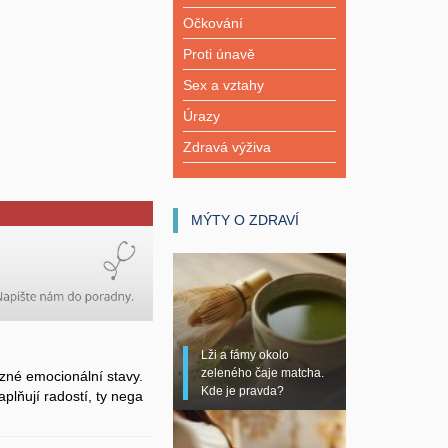
Očkování
Proti únavě
Sex a vztahy
Úrazy
Zdravá výživa
MÝTY O ZDRAVÍ
Lži a fámy okolo
zeleného čaje matcha.
zné emocionální stavy.
Kde je pravda?
plňují radostí, ty nega