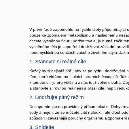
V první řadě zapomeňte na rychlé diety připomínající 
pouze ke zpomalení metabolismu a následnému nežádo
chcete vysněnou figuru udržet trvale, je nutné začít te
vysněného těla je zapotřebí dodržovat základní pravidl
neodmyslitelnou součástí vašeho životního stylu. Jak n
1. Stanovte si reálné cíle
Každý by si nejspíš přál, aby se po týdnu dodržování 
těm, které vídáme na titulních stranách časopisů. Tak 
k tomuto cíli je pro většinu z nás totiž velmi dlouhá. Z
a stanovte si rovnou reálnější a bližší cíle, např. reduk
2. Dodržujte pitný režim
Nezapomínejte na pravidelný přísun tekutin. Dehydrov
vody a nejen, že se můžete cítit nafouklí, ale dlouhod
způsobit i závažnější poruchy organismu a zpomalení
3. Snídejte