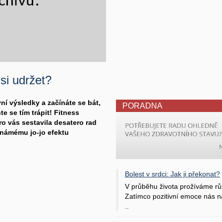
si udržet?
ní výsledky a začínáte se bát,
PORADNA
te se tím trápit! Fitness
o vás sestavila desatero rad
známému jo-jo efektu
Bolest v srdci: Jak ji překonat?
V průběhu života prožíváme rů
Zatímco pozitivní emoce nás na
..