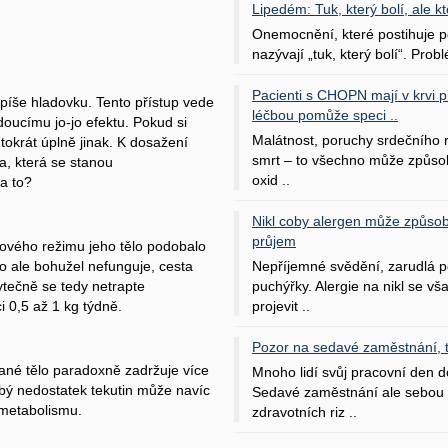
Lipedém: Tuk, který bolí, ale kt
Onemocnění, které postihuje po
nazývají „tuk, který bolí“. Probl
Pacienti s CHOPN mají v krvi pří
spíše hladovku. Tento přístup vede
léčbou pomůže speci ..
ucímu jo-jo efektu. Pokud si
Malátnost, poruchy srdečního
ntokrát úplně jinak. K dosažení
smrt – to všechno může způso
a, která se stanou
oxid ..
a to?
Nikl coby alergen může způsob
průjem
nového režimu jeho tělo podobalo
Nepříjemné svědění, zarudlá p
to ale bohužel nefunguje, cesta
puchýřky. Alergie na nikl se v
bytečně se tedy netrapte
projevit ..
ci 0,5 až 1 kg týdně.
Pozor na sedavé zaměstnání, tr
ané tělo paradoxně zadržuje více
Mnoho lidí svůj pracovní den d
obý nedostatek tekutin může navíc
Sedavé zaměstnání ale sebou 
 metabolismu.
zdravotních riz ..