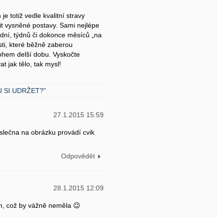
e totiž vedle kvalitní stravy
it vysněné postavy. Sami nejlépe
k dní, týdnů či dokonce měsíců „na
sti, které běžně zaberou
hem delší dobu. Vyskočte
 jak tělo, tak mysl!
 SI UDRŽET?”
27.1.2015 15:59
 slečna na obrázku provádí cvik
Odpovědět
28.1.2015 12:09
ch, což by vážně neměla 😉