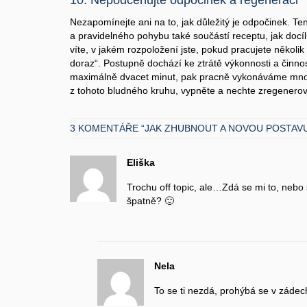
10. Nepodceňujte odpočinek a regeneraci
Nezapomínejte ani na to, jak důležitý je odpočinek. Ten j
a pravidelného pohybu také součástí receptu, jak docíl
víte, v jakém rozpoložení jste, pokud pracujete několi
doraz“. Postupně dochází ke ztrátě výkonnosti a činno
maximálně dvacet minut, pak pracně vykonáváme mno
z tohoto bludného kruhu, vypněte a nechte zregenerovat
3 KOMENTÁŘE “JAK ZHUBNOUT A NOVOU POSTAVU
Eliška
Trochu off topic, ale…Zdá se mi to, nebo
špatně? 🙂
Nela
To se ti nezdá, prohýbá se v záde