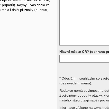
ebuje ke svému vzniku dost času,
ě případů). Kdyby u vás došlo ke
Přístrojová vyšetření (CT, rentgen,
rezonance a další, stejně jako labora
měla i další příznaky (hubnutí,
obraz, imunologické vyšetření, bio
jiné) jsou pomocnými metodami a be
stavu nemají takřka žádnou výpově
ničích silách na dálku bez vyšetřen
přístrojových a laboratorních testů 
svými dotazy na interpretaci výsled
obracejte na své lékaře.
Děkujeme za pochopení
Hlavní město ČR? (ochrana p
* Odesláním souhlasím se zveř
(bez uvedení jména).
Redakce nemá povinnost na dot
Zveřejněny budou ty otázky, kt
našeho názoru zajímavé i pro os
Informace získané na
www.hled