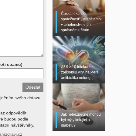
 sono, magnetická
torní testy (krevní
Česká lékařská
chemické parametry a
společnost: Paracetamol
z znalosti klinického
v těhotenství je při
dní hodnotu. Není v
správném užíván ..
í lékařem jen ze závěrů
stanovit diagnózu. Se
ků se proto prosím
roti spamu)
Až 9 z 10 infekcí krku
způsobují viry, na které
antibiotika nefungují
ejněním svého dotazu
az odpovědět.
Jak nebezpečné mohou
eré budou podle
být mýty kolující o
tatní návštěvníky.
diabetu?
amzdravi.cz