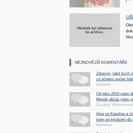
Uš
Obt
doká
hluc
NEJNOVĚJŠÍ KOMENTÁŘE
Zdravím, také bych 
za účelem početí bílé
Zdenek
Od roku 2014 mám d
Meniér občas mám nes
Zuzana Větrovcová
Ahoj se Karolína a c
jsem po krvácení do 
Karolina