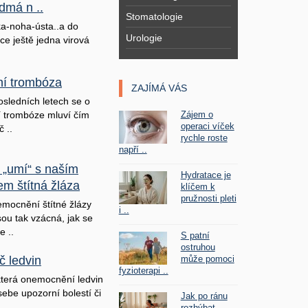
dmá n ..
Stomatologie
a-noha-ústa..a do
Urologie
ice ještě jedna virová
lní trombóza
ZAJÍMÁ VÁS
osledních letech se o
Zájem o
ní trombóze mluví čím
operaci víček
č ..
rychle roste
napří ..
 „umí“ s naším
Hydratace je
em štítná žláza
klíčem k
pružnosti pleti
mocnění štítné žlázy
i ..
sou tak vzácná, jak se
e ..
S patní
ostruhou
může pomoci
č ledvin
fyzioterapi ..
terá onemocnění ledvin
sebe upozorní bolestí či
Jak po ránu
rozhýbat