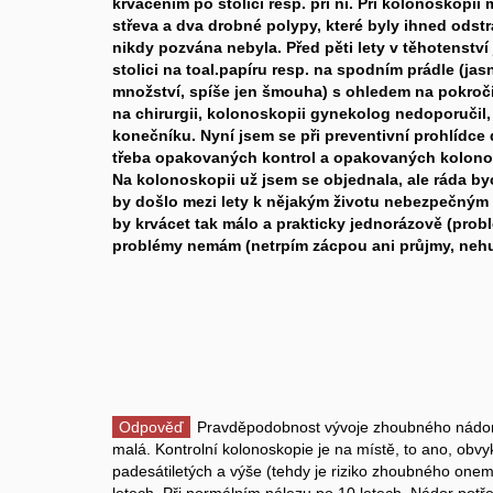
krvácením po stolici resp. při ní. Při kolonoskopii m
střeva a dva drobné polypy, které byly ihned odstr
nikdy pozvána nebyla. Před pěti lety v těhotenství
stolici na toal.papíru resp. na spodním prádle (jas
množství, spíše jen šmouha) s ohledem na pokroči
na chirurgii, kolonoskopii gynekolog nedoporučil, p
konečníku. Nyní jsem se při preventivní prohlídce 
třeba opakovaných kontrol a opakovaných kolonos
Na kolonoskopii už jsem se objednala, ale ráda by
by došlo mezi lety k nějakým životu nebezpečným
by krvácet tak málo a prakticky jednorázově (prob
problémy nemám (netrpím zácpou ani průjmy, nehu
Odpověď
Pravděpodobnost vývoje zhoubného nádoru
malá. Kontrolní kolonoskopie je na místě, to ano, obvy
padesátiletých a výše (tehdy je riziko zhoubného one