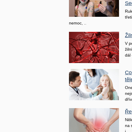
Se
Ruk
třet
nemoc, ..
Ži
V p
žil
dál 
Co
těl
One
nej
dřív
Ře
Něk
na 
j ..