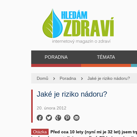
PORADNA
TÉMATA
Domů
Poradna
Jaké je riziko nádoru?
Jaké je riziko nádoru?
20. února 2012
Otázka
Před cca 10 lety (nyní mi je 32 let) jsem 