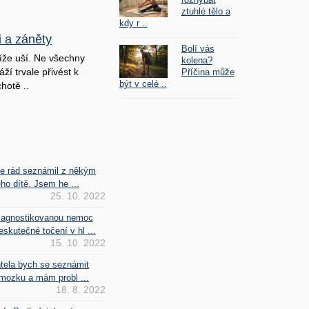
ztuhlé tělo a
kdy r ..
i a záněty
Bolí vás
íže uší. Ne všechny
kolena?
ží trvale přivést k
Příčina může
být v celé ..
hotě ..
se rád seznámil z někým
ho dítě. Jsem he ...
25. 10. 2022
iagnostikovanou nemoc
kutečné točení v hl ...
15. 10. 2022
htela bych se seznámit
mozku a mám probl ...
18. 8. 2022