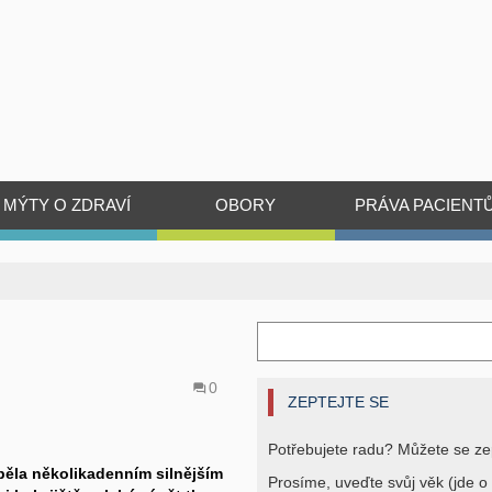
MÝTY O ZDRAVÍ
OBORY
PRÁVA PACIENT
0
ZEPTEJTE SE
Potřebujete radu? Můžete se ze
trpěla několikadenním silnějším
Prosíme, uveďte svůj věk (jde o 