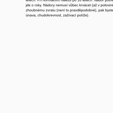
letech. Při normálním nálezu po 10 letech. Nádor potř
jde o roky. Nádory nemusí vůbec krvácet (až v polovin
zhoubnému zvratu (není to pravděpodobné), pak byste 
únava, chudokrevnost, zažívací potíže).