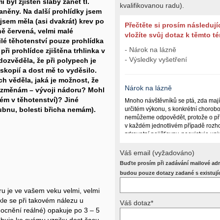
i byl zjištěn slabý zánět tl.
kvalifikovanou radu).
aněny. Na další prohlídky jsem
 jsem měla (asi dvakrát) krev po
Přečtěte si prosím následují
ně červená, velmi malé
vložíte svůj dotaz k těmto 
lé těhotenství pouze prohlídka
- Nárok na lázně
ři prohlídce zjištěna trhlinka v
- Výsledky vyšetření
dozvěděla, že při polypech je
kopií a dost mě to vyděsilo.
ch věděla, jaká je možnost, že
Nárok na lázně
 změnám – vývoji nádoru? Mohl
lém v těhotenství)? Jiné
Mnoho návštěvníků se ptá, zda maj
bnu, bolesti břicha nemám).
určitém výkonu, s konkrétní chorob
nemůžeme odpovědět, protože o př
v každém jednotlivém případě rozho
zdravotní pojišťovny, neexistuje un
lázně poskytují a kdy ne. Záleží n
(kuřáctví, inkontinence), funkčním p
Váš email (vyžadováno)
dalších zdravotních okolnostech.
Buďte prosím při zadávání mailové adr
Požádejte svého ošetřujícího lékaře
budou pouze dotazy zadané s existují
posoudí příslušný revizní lékař. My
odpověď dát nemůžeme.
 je ve vašem veku velmi, velmi
kle se při takovém nálezu u
Váš dotaz*
mocnění reálné) opakuje po 3 – 5
Výsledky vyšetření