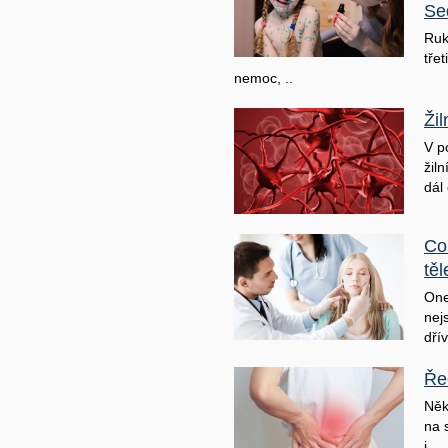
Se
Ruk
třet
nemoc, ..
Ži
V p
žil
dál 
Co
těl
One
nej
dřív
Ře
Něk
na 
j ..