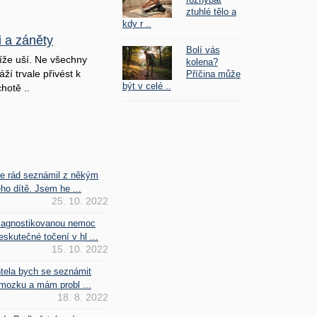
ztuhlé tělo a
kdy r ..
i a záněty
Bolí vás
íže uší. Ne všechny
kolena?
ží trvale přivést k
Příčina může
být v celé ..
hotě ..
se rád seznámil z někým
ho dítě. Jsem he ...
25. 10. 2022
iagnostikovanou nemoc
kutečné točení v hl ...
15. 10. 2022
htela bych se seznámit
mozku a mám probl ...
18. 8. 2022