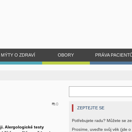
MÝTY O ZDRAVÍ
OBORY
PRÁVA PACIENT
0
ZEPTEJTE SE
Potřebujete radu? Můžete se ze
i. Alergologické testy
Prosíme, uveďte svůj věk (jde o 