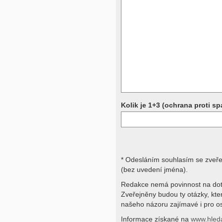
Přístrojová vyšetření (CT, rentgen,
rezonance a další, stejně jako labora
obraz, imunologické vyšetření, bio
jiné) jsou pomocnými metodami a be
stavu nemají takřka žádnou výpově
ničích silách na dálku bez vyšetřen
přístrojových a laboratorních testů 
svými dotazy na interpretaci výsled
obracejte na své lékaře.
Děkujeme za pochopení
Kolik je 1+3 (ochrana proti s
* Odesláním souhlasím se zveř
(bez uvedení jména).
Redakce nemá povinnost na dot
Zveřejněny budou ty otázky, kt
našeho názoru zajímavé i pro os
Informace získané na
www.hled