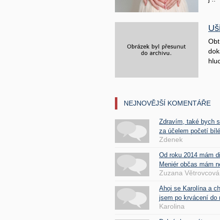
Uš
Obt
doká
hluc
NEJNOVĚJŠÍ KOMENTÁŘE
Zdravím, také bych 
za účelem početí bílé
Zdenek
Od roku 2014 mám d
Meniér občas mám nes
Zuzana Větrovcová
Ahoj se Karolína a c
jsem po krvácení do 
Karolina