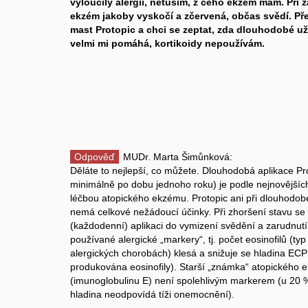
vyloučily alergii, netuším, z čeho ekzém mám. Při 
ekzém jakoby vyskočí a zčervená, občas svědí. Př
mast Protopic a chci se zeptat, zda dlouhodobé uží
velmi mi pomáhá, kortikoidy nepoužívám.
Odpověď
MUDr. Marta Šimůnková:
Děláte to nejlepší, co můžete. Dlouhodobá aplikace Pr
minimálně po dobu jednoho roku) je podle nejnovějších
léčbou atopického ekzému. Protopic ani při dlouhodo
nemá celkové nežádoucí účinky. Při zhoršení stavu se 
(každodenní) aplikaci do vymizení svědění a zarudnutí.
používané alergické „markery“, tj. počet eosinofilů (typ
alergických chorobách) klesá a snižuje se hladina ECP (
produkována eosinofily). Starší „známka“ atopického 
(imunoglobulinu E) není spolehlivým markerem (u 20 % 
hladina neodpovídá tíži onemocnění).