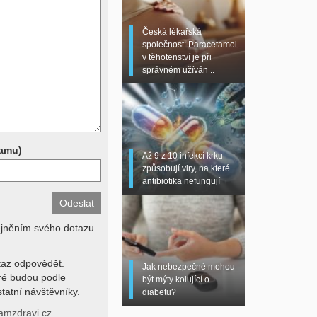
 sono, magnetická
torní testy (krevní
Česká lékařská
chemické parametry a
společnost: Paracetamol
z znalosti klinického
v těhotenství je při
dní hodnotu. Není v
správném užíván ..
í lékařem jen ze závěrů
stanovit diagnózu. Se
ků se proto prosím
pamu)
Až 9 z 10 infekcí krku
způsobují viry, na které
antibiotika nefungují
ejněním svého dotazu
az odpovědět.
Jak nebezpečné mohou
eré budou podle
být mýty kolující o
tatní návštěvníky.
diabetu?
amzdravi.cz