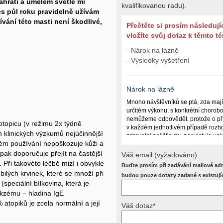
zahřátí a umělém světle mi
kvalifikovanou radu).
es půl roku pravidelně užívám
vání této masti není škodlivé,
Přečtěte si prosím následují
vložíte svůj dotaz k těmto 
- Nárok na lázně
- Výsledky vyšetření
Nárok na lázně
Mnoho návštěvníků se ptá, zda maj
určitém výkonu, s konkrétní chorob
nemůžeme odpovědět, protože o př
otopicu (v režimu 2x týdně
v každém jednotlivém případě rozho
 klinických výzkumů nejúčinnější
zdravotní pojišťovny, neexistuje un
bém používání nepoškozuje kůži a
lázně poskytují a kdy ne. Záleží n
pak doporučuje přejít na častější
(kuřáctví, inkontinence), funkčním p
Váš email (vyžadováno)
dalších zdravotních okolnostech.
 Při takovéto léčbě mizí i obvykle
Buďte prosím při zadávání mailové adr
 bilých krvinek, které se množí při
Požádejte svého ošetřujícího lékaře
budou pouze dotazy zadané s existují
speciální bílkovina, která je
posoudí příslušný revizní lékař. My
odpověď dát nemůžeme.
ekzému – hladina IgE
atopiků je zcela normální a její
Váš dotaz*
Výsledky vyšetření