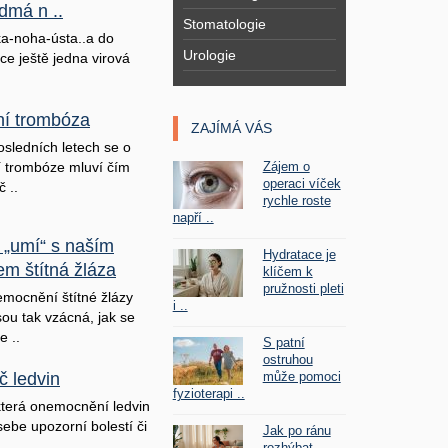
dmá n ..
Stomatologie
a-noha-ústa..a do
Urologie
ice ještě jedna virová
lní trombóza
ZAJÍMÁ VÁS
osledních letech se o
Zájem o
ní trombóze mluví čím
operaci víček
č ..
rychle roste
napří ..
 „umí“ s naším
Hydratace je
em štítná žláza
klíčem k
pružnosti pleti
mocnění štítné žlázy
i ..
sou tak vzácná, jak se
e ..
S patní
ostruhou
může pomoci
č ledvin
fyzioterapi ..
terá onemocnění ledvin
sebe upozorní bolestí či
Jak po ránu
rozhýbat