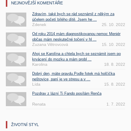
NEJNOVĚJŠÍ KOMENTÁŘE
Zdravím, také bych se rád seznámil z někým za
účelem početí bílého dítě. Jsem he ...
Zdenek
25. 10. 2022
Od roku 2014 mám diagnostikovanou nemoc Meniér
občas mám neskutečné točení v hl ...
Zuzana Větrovcová
15. 10. 2022
Ahoj se Karolína a chtela bych se seznámit jsem po
krvácení do mozku a mám probl ...
Karolina
18. 8. 2022
Dobrý den, máte pravdu.Podle fotek má holčička
neštovice, paní je ve stresu a v ...
Lída
15. 8. 2022
Pozdrav z lázní Ti Fando posílám Renča
Renata
1. 7. 2022
ŽIVOTNÍ STYL