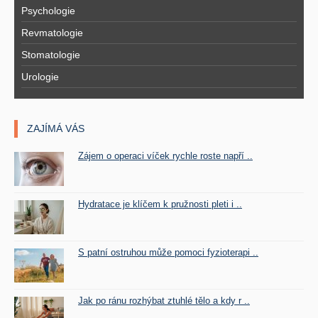
Psychologie
Revmatologie
Stomatologie
Urologie
ZAJÍMÁ VÁS
Zájem o operaci víček rychle roste napří ..
Hydratace je klíčem k pružnosti pleti i ..
S patní ostruhou může pomoci fyzioterapi ..
Jak po ránu rozhýbat ztuhlé tělo a kdy r ..