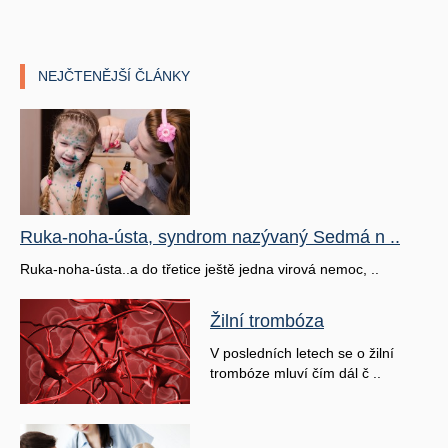
NEJČTENĚJŠÍ ČLÁNKY
Ruka-noha-ústa, syndrom nazývaný Sedmá n ..
Ruka-noha-ústa..a do třetice ještě jedna virová nemoc, ..
Žilní trombóza
V posledních letech se o žilní
trombóze mluví čím dál č ..