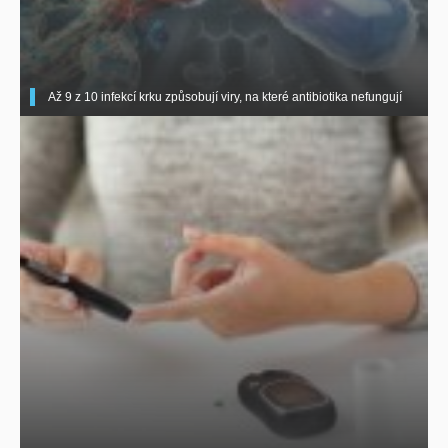
Až 9 z 10 infekcí krku způsobují viry, na které antibiotika nefungují