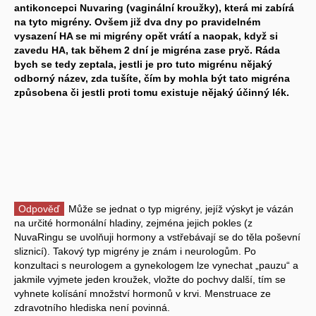
antikoncepci Nuvaring (vaginální kroužky), která mi zabírá
na tyto migrény. Ovšem již dva dny po pravidelném
vysazení HA se mi migrény opět vrátí a naopak, když si
zavedu HA, tak během 2 dní je migréna zase pryč. Ráda
bych se tedy zeptala, jestli je pro tuto migrénu nějaký
odborný název, zda tušíte, čím by mohla být tato migréna
způsobena či jestli proti tomu existuje nějaký účinný lék.
Odpověď
Může se jednat o typ migrény, jejíž výskyt je vázán
na určité hormonální hladiny, zejména jejich pokles (z
NuvaRingu se uvolňuji hormony a vstřebávají se do těla poševní
sliznicí). Takový typ migrény je znám i neurologům. Po
konzultaci s neurologem a gynekologem lze vynechat „pauzu“ a
jakmile vyjmete jeden kroužek, vložte do pochvy další, tím se
vyhnete kolísání množství hormonů v krvi. Menstruace ze
zdravotního hlediska není povinná.