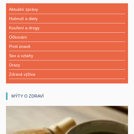
Aktuální zprávy
Hubnutí a diety
Kouření a drogy
Očkování
Proti únavě
Sex a vztahy
Úrazy
Zdravá výživa
MÝTY O ZDRAVÍ