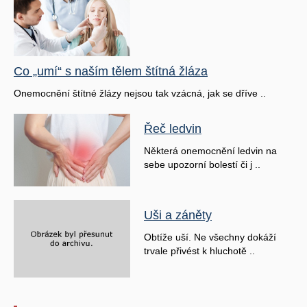
Co „umí“ s naším tělem štítná žláza
Onemocnění štítné žlázy nejsou tak vzácná, jak se dříve ..
Řeč ledvin
Některá onemocnění ledvin na
sebe upozorní bolestí či j ..
Uši a záněty
Obtíže uší. Ne všechny dokáží
trvale přivést k hluchotě ..