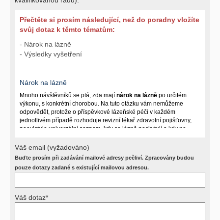
Přečtěte si prosím následující, než do poradny vložíte
svůj dotaz k těmto tématům:
- Nárok na lázně
- Výsledky vyšetření
Nárok na lázně
Mnoho návštěvníků se ptá, zda mají
nárok na lázně
po určitém
výkonu, s konkrétní chorobou. Na tuto otázku vám nemůžeme
odpovědět, protože o příspěvkové lázeňské péči v každém
jednotlivém případě rozhoduje revizní lékař zdravotní pojišťovny,
neexistuje univerzální seznam, kdy se lázně poskytují a kdy ne.
Záleží na mnoha okolnostech (kuřáctví, inkontinence), funkčním
postižení pacienta a dalších zdravotních okolnostech.
Váš email (vyžadováno)
Buďte prosím při zadávání mailové adresy pečliví. Zpracovány budou
Požádejte svého ošetřujícího lékaře o návrh, který pak posoudí
příslušný revizní lékař. My vám spolehlivou odpověď dát
pouze dotazy zadané s existující mailovou adresou.
nemůžeme.
Váš dotaz*
Výsledky vyšetření
Přístrojová vyšetření (CT, rentgen, sono, magnetická rezonance a