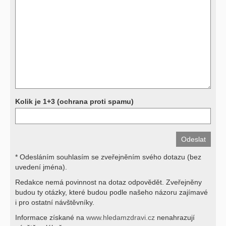
další, stejně jako laboratorní testy (krevní obraz, imunologické
vyšetření, biochemické parametry a jiné) jsou pomocnými metodami
a bez znalosti klinického stavu nemají takřka žádnou výpovědní
hodnotu. Není v ničích silách na dálku bez vyšetření lékařem jen ze
závěrů přístrojových a laboratorních testů stanovit diagnózu. Se
svými dotazy na interpretaci výsledků se proto prosím obracejte na
své lékaře.
Děkujeme za pochopení
Kolik je 1+3 (ochrana proti spamu)
* Odesláním souhlasím se zveřejněním svého dotazu (bez
uvedení jména).
Redakce nemá povinnost na dotaz odpovědět. Zveřejněny
budou ty otázky, které budou podle našeho názoru zajímavé
i pro ostatní návštěvníky.
Informace získané na
www.hledamzdravi.cz
nenahrazují