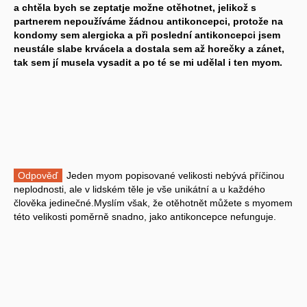
a chtěla bych se zeptatje možne otěhotnet, jelikož s
partnerem nepoužíváme žádnou antikoncepci, protože na
kondomy sem alergicka a při poslední antikoncepci jsem
neustále slabe krvácela a dostala sem až horečky a zánet,
tak sem jí musela vysadit a po té se mi udělal i ten myom.
Odpověď
Jeden myom popisované velikosti nebývá příčinou
neplodnosti, ale v lidském těle je vše unikátní a u každého
člověka jedinečné.Myslím však, že otěhotnět můžete s myomem
této velikosti poměrně snadno, jako antikoncepce nefunguje.