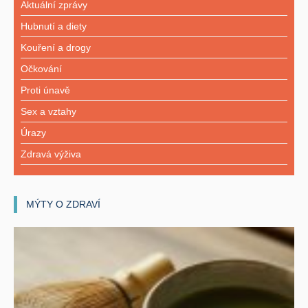
Aktuální zprávy
Hubnutí a diety
Kouření a drogy
Očkování
Proti únavě
Sex a vztahy
Úrazy
Zdravá výživa
MÝTY O ZDRAVÍ