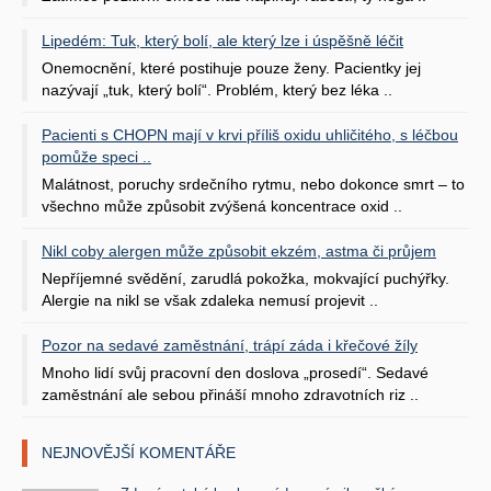
Lipedém: Tuk, který bolí, ale který lze i úspěšně léčit
Onemocnění, které postihuje pouze ženy. Pacientky jej
nazývají „tuk, který bolí“. Problém, který bez léka ..
Pacienti s CHOPN mají v krvi příliš oxidu uhličitého, s léčbou
pomůže speci ..
Malátnost, poruchy srdečního rytmu, nebo dokonce smrt – to
všechno může způsobit zvýšená koncentrace oxid ..
Nikl coby alergen může způsobit ekzém, astma či průjem
Nepříjemné svědění, zarudlá pokožka, mokvající puchýřky.
Alergie na nikl se však zdaleka nemusí projevit ..
Pozor na sedavé zaměstnání, trápí záda i křečové žíly
Mnoho lidí svůj pracovní den doslova „prosedí“. Sedavé
zaměstnání ale sebou přináší mnoho zdravotních riz ..
NEJNOVĚJŠÍ KOMENTÁŘE