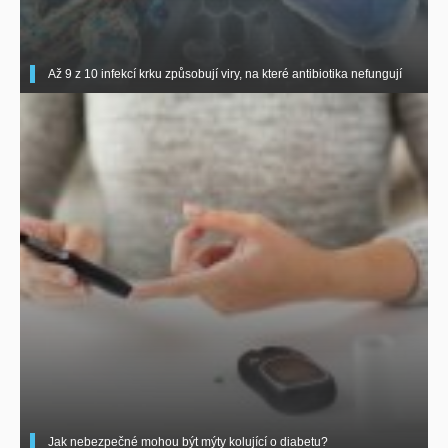
Až 9 z 10 infekcí krku způsobují viry, na které antibiotika nefungují
Jak nebezpečné mohou být mýty kolující o diabetu?