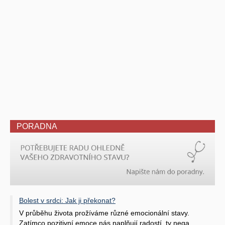
PORADNA
Bolest v srdci: Jak ji překonat?
V průběhu života prožíváme různé emocionální stavy.
Zatímco pozitivní emoce nás naplňují radostí, ty nega ..