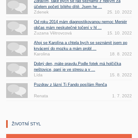
Zdravím, také bych se rád seznámil z někým za
účelem početí bílého dítě. Jsem he ...
Zdenek
25. 10. 2022
Od roku 2014 mám diagnostikovanou nemoc Meniér
občas mám neskutečné točení v hl ...
Zuzana Větrovcová
15. 10. 2022
Ahoj se Karolína a chtela bych se seznámit jsem po
krvácení do mozku a mám probl ...
Karolina
18. 8. 2022
Dobrý den, máte pravdu.Podle fotek má holčička
neštovice, paní je ve stresu a v ...
Lída
15. 8. 2022
Pozdrav z lázní Ti Fando posílám Renča
Renata
1. 7. 2022
ŽIVOTNÍ STYL