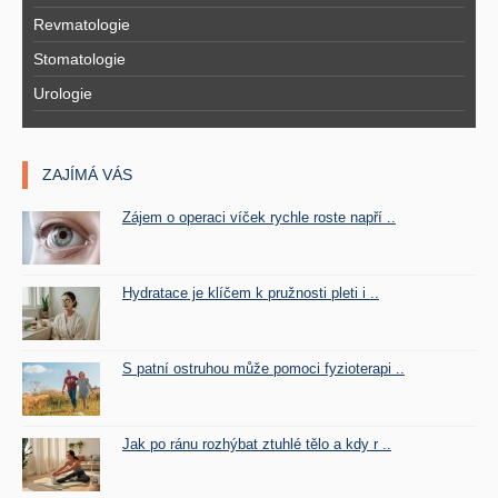
Revmatologie
Stomatologie
Urologie
ZAJÍMÁ VÁS
Zájem o operaci víček rychle roste napří ..
Hydratace je klíčem k pružnosti pleti i ..
S patní ostruhou může pomoci fyzioterapi ..
Jak po ránu rozhýbat ztuhlé tělo a kdy r ..