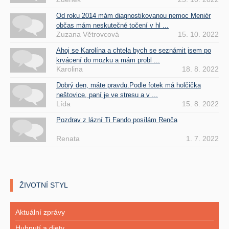
Od roku 2014 mám diagnostikovanou nemoc Meniér
občas mám neskutečné točení v hl ...
Zuzana Větrovcová
15. 10. 2022
Ahoj se Karolína a chtela bych se seznámit jsem po
krvácení do mozku a mám probl ...
Karolina
18. 8. 2022
Dobrý den, máte pravdu.Podle fotek má holčička
neštovice, paní je ve stresu a v ...
Lída
15. 8. 2022
Pozdrav z lázní Ti Fando posílám Renča
Renata
1. 7. 2022
ŽIVOTNÍ STYL
Aktuální zprávy
Hubnutí a diety