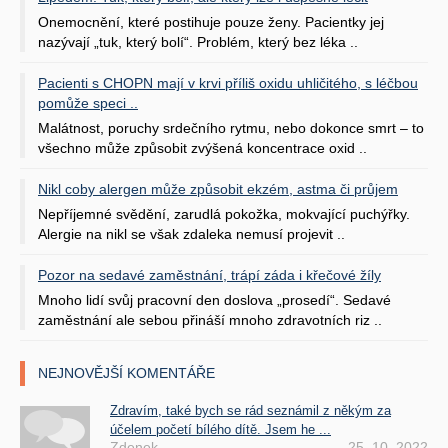
Onemocnění, které postihuje pouze ženy. Pacientky jej
nazývají „tuk, který bolí“. Problém, který bez léka ..
Pacienti s CHOPN mají v krvi příliš oxidu uhličitého, s léčbou
pomůže speci ..
Malátnost, poruchy srdečního rytmu, nebo dokonce smrt – to
všechno může způsobit zvýšená koncentrace oxid ..
Nikl coby alergen může způsobit ekzém, astma či průjem
Nepříjemné svědění, zarudlá pokožka, mokvající puchýřky.
Alergie na nikl se však zdaleka nemusí projevit ..
Pozor na sedavé zaměstnání, trápí záda i křečové žíly
Mnoho lidí svůj pracovní den doslova „prosedí“. Sedavé
zaměstnání ale sebou přináší mnoho zdravotních riz ..
NEJNOVĚJŠÍ KOMENTÁŘE
Zdravím, také bych se rád seznámil z někým za
účelem početí bílého dítě. Jsem he ...
Zdenek
25. 10. 2022