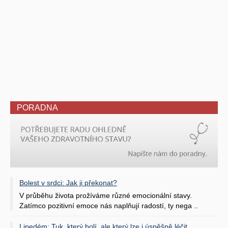
PORADNA
Bolest v srdci: Jak ji překonat?
V průběhu života prožíváme různé emocionální stavy.
Zatímco pozitivní emoce nás naplňují radostí, ty nega ..
Lipedém: Tuk, který bolí, ale který lze i úspěšně léčit