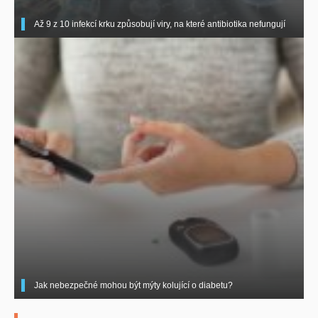
Až 9 z 10 infekcí krku způsobují viry, na které antibiotika nefungují
Jak nebezpečné mohou být mýty kolující o diabetu?