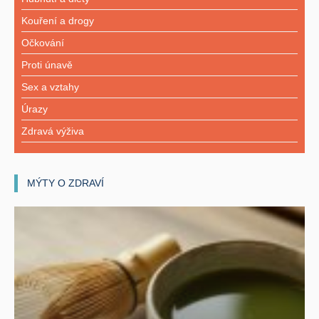
Kouření a drogy
Očkování
Proti únavě
Sex a vztahy
Úrazy
Zdravá výživa
MÝTY O ZDRAVÍ