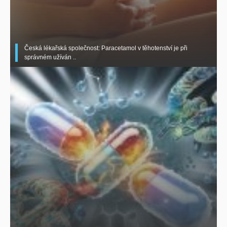
Česká lékařská společnost: Paracetamol v těhotenství je při
správném užíván ..