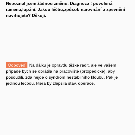
Nepoznal jsem žádnou změnu. Diagnoza : povolená
ramena,lupání. Jakou léčbu,způsob narovnání a zpevnění
navrhujete? Děkuji.
Odpověď
Na dálku je opravdu těžké radit, ale ve vašem
případě bych se obrátila na pracoviště (ortopedické), aby
posoudili, zda nejde o syndrom nestabilního kloubu. Pak je
jedinou léčbou, která by zlepšila stav, operace.