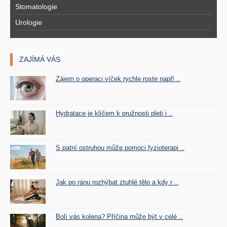
Stomatologie
Urologie
ZAJÍMÁ VÁS
Zájem o operaci víček rychle roste napří ..
Hydratace je klíčem k pružnosti pleti i ..
S patní ostruhou může pomoci fyzioterapi ..
Jak po ránu rozhýbat ztuhlé tělo a kdy r ..
Bolí vás kolena? Příčina může být v celé ..