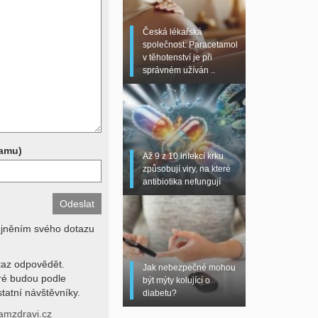
 sono, magnetická
torní testy (krevní
Česká lékařská
chemické parametry a
společnost: Paracetamol
z znalosti klinického
v těhotenství je při
dní hodnotu. Není v
správném užíván ..
í lékařem jen ze závěrů
stanovit diagnózu. Se
ků se proto prosím
pamu)
Až 9 z 10 infekcí krku
způsobují viry, na které
antibiotika nefungují
ejněním svého dotazu
az odpovědět.
Jak nebezpečné mohou
eré budou podle
být mýty kolující o
tatní návštěvníky.
diabetu?
amzdravi.cz