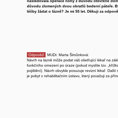
následovala operace nohy z důvodu otevřené zlome
důvodu zlomených dvou obratlů bederní páteře. 
léčby žádat o lázně? Je mi 55 let. Děkuji za odpov
Odpověď
MUDr. Marta Šimůnková:
Návrh na lázně může podat váš ošetřující lékař na zá
funkčního omezení po úraze (pokud myslíte tzv. „křížk
pojištění). Návrh obvykle posuzuje revizní lékař. Další
je pobyt v rehabilitačním ústavu, který považuji za přín