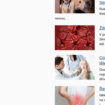
Se
Ruk
třet
nemoc, ..
Ži
V p
žil
dál 
Co
těl
One
nej
dřív
Ře
Něk
na 
j ..