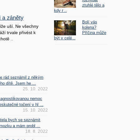
ztuhlé tělo a
kdy r ..
i a záněty
Bolí vás
íže uší. Ne všechny
kolena?
ží trvale přivést k
Příčina může
být v celé ..
hotě ..
se rád seznámil z někým
ho dítě. Jsem he ...
25. 10. 2022
iagnostikovanou nemoc
kutečné točení v hl ...
15. 10. 2022
htela bych se seznámit
mozku a mám probl ...
18. 8. 2022