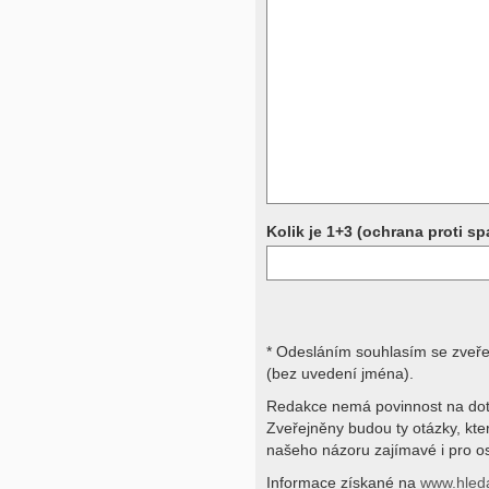
Přístrojová vyšetření (CT, rentgen,
rezonance a další, stejně jako labora
obraz, imunologické vyšetření, bio
jiné) jsou pomocnými metodami a be
stavu nemají takřka žádnou výpově
ničích silách na dálku bez vyšetřen
přístrojových a laboratorních testů 
svými dotazy na interpretaci výsled
obracejte na své lékaře.
Děkujeme za pochopení
Kolik je 1+3 (ochrana proti s
* Odesláním souhlasím se zveř
(bez uvedení jména).
Redakce nemá povinnost na dot
Zveřejněny budou ty otázky, kt
našeho názoru zajímavé i pro os
Informace získané na
www.hled