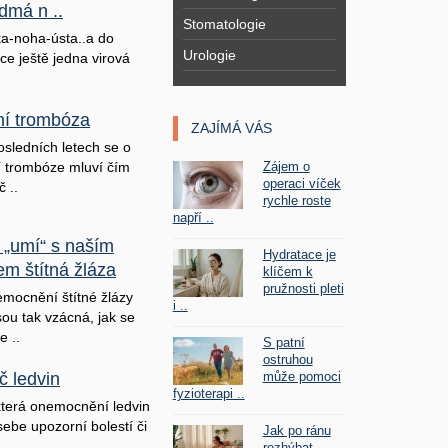
dmá n ..
Stomatologie
a-noha-ústa..a do
Urologie
ice ještě jedna virová
lní trombóza
ZAJÍMÁ VÁS
osledních letech se o
Zájem o
ní trombóze mluví čím
operaci víček
č ..
rychle roste
napří ..
 „umí“ s naším
Hydratace je
em štítná žláza
klíčem k
pružnosti pleti
mocnění štítné žlázy
i ..
sou tak vzácná, jak se
e ..
S patní
ostruhou
může pomoci
č ledvin
fyzioterapi ..
terá onemocnění ledvin
sebe upozorní bolestí či
Jak po ránu
rozhýbat