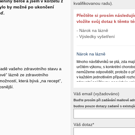
niny bérce a jsem v korzetu z
kvalifikovanou radu).
Bylo by možné po ukončení
ěď.
Přečtěte si prosím následují
vložíte svůj dotaz k těmto 
- Nárok na lázně
- Výsledky vyšetření
Nárok na lázně
Mnoho návštěvníků se ptá, zda maj
určitém výkonu, s konkrétní chorob
kladě vašeho zdravotního stavu a
nemůžeme odpovědět, protože o př
ové“ lázně ze zdravotního
v každém jednotlivém případě rozho
 možností, která bývá „na recept“,
zdravotní pojišťovny, neexistuje un
osnější.
lázně poskytují a kdy ne. Záleží n
(kuřáctví, inkontinence), funkčním p
Váš email (vyžadováno)
dalších zdravotních okolnostech.
Buďte prosím při zadávání mailové adr
Požádejte svého ošetřujícího lékaře
budou pouze dotazy zadané s existují
posoudí příslušný revizní lékař. My
odpověď dát nemůžeme.
Váš dotaz*
Výsledky vyšetření