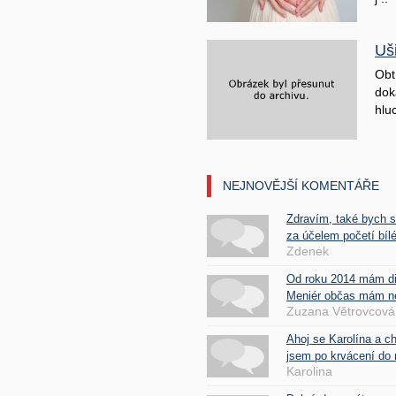
Uš
Obt
doká
hluc
NEJNOVĚJŠÍ KOMENTÁŘE
Zdravím, také bych 
za účelem početí bílé
Zdenek
Od roku 2014 mám d
Meniér občas mám nes
Zuzana Větrovcová
Ahoj se Karolína a c
jsem po krvácení do 
Karolina