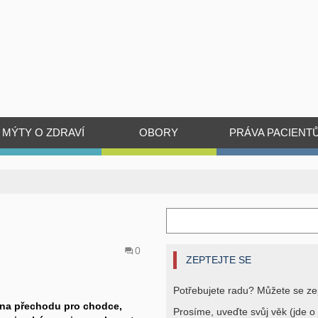
MÝTY O ZDRAVÍ
OBORY
PRÁVA PACIENT
0
ZEPTEJTE SE
Potřebujete radu? Můžete se ze
n na přechodu pro chodce,
Prosíme, uveďte svůj věk (jde o 