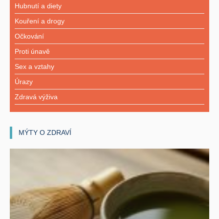
Hubnutí a diety
Kouření a drogy
Očkování
Proti únavě
Sex a vztahy
Úrazy
Zdravá výživa
MÝTY O ZDRAVÍ