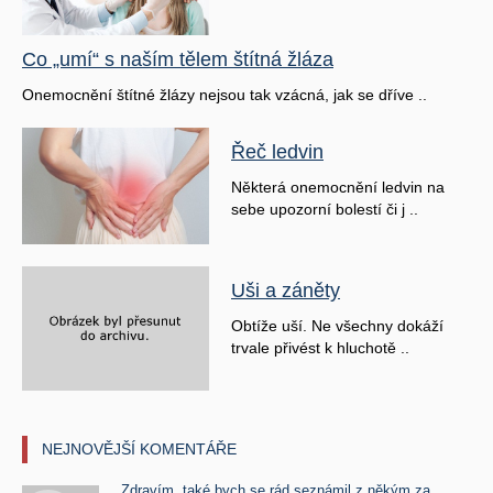
Co „umí“ s naším tělem štítná žláza
Onemocnění štítné žlázy nejsou tak vzácná, jak se dříve ..
Řeč ledvin
Některá onemocnění ledvin na
sebe upozorní bolestí či j ..
Uši a záněty
Obtíže uší. Ne všechny dokáží
trvale přivést k hluchotě ..
NEJNOVĚJŠÍ KOMENTÁŘE
Zdravím, také bych se rád seznámil z někým za