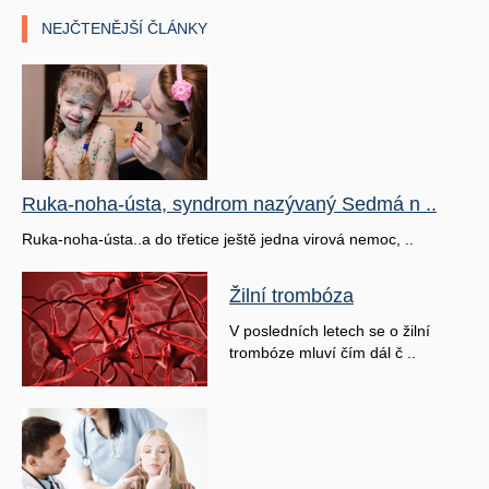
NEJČTENĚJŠÍ ČLÁNKY
Ruka-noha-ústa, syndrom nazývaný Sedmá n ..
Ruka-noha-ústa..a do třetice ještě jedna virová nemoc, ..
Žilní trombóza
V posledních letech se o žilní
trombóze mluví čím dál č ..