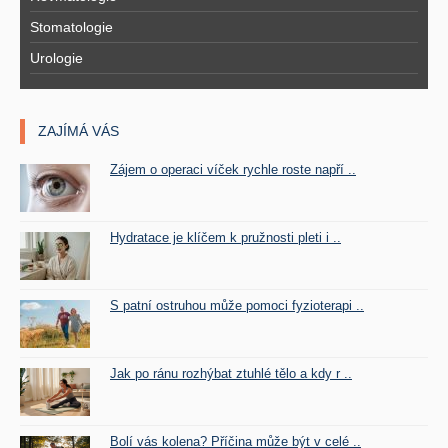
Stomatologie
Urologie
ZAJÍMÁ VÁS
Zájem o operaci víček rychle roste napří ..
Hydratace je klíčem k pružnosti pleti i ..
S patní ostruhou může pomoci fyzioterapi ..
Jak po ránu rozhýbat ztuhlé tělo a kdy r ..
Bolí vás kolena? Příčina může být v celé ..