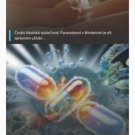
Česká lékařská společnost: Paracetamol v těhotenství je při
správném užíván ..