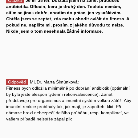
Otázka
Je mi 38 let. Dostala jsem na zánět průdušek
antibiotika Ofloxin, beru je druhý den. Teplotu nemám,
cítím se jinak dobře, chodím do práce, jen vykašlávám.
Chtěla jsem se zeptat, zda mohu chodit cvičit do fitness. A
pokud ne, napište mi, prosím, z jakého důvodu to nelze.
Nikde jsem o tom nesehnala žádné informace.
Odpověď
MUDr. Marta Šimůnková:
Fitness bych odložila minimálně po dobrání antibiotik (optimální
by byla ještě alespoň týdenní rekonvalescence). Zánět
představuje pro organismus a imunitní systém velkou zátěž. Aby
imunitní reakce probíhaly tak, jak mají, je zapotřebí klid. Při
námaze hrozí nebezpečí delšího průběhu, resp. komplikací, ve
vašem případě nejspíše zápal plic