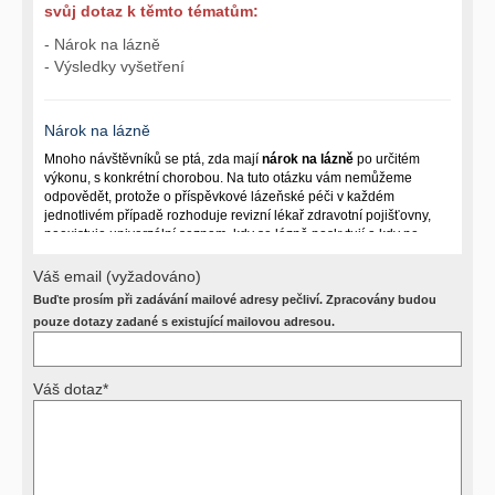
svůj dotaz k těmto tématům:
- Nárok na lázně
- Výsledky vyšetření
Nárok na lázně
Mnoho návštěvníků se ptá, zda mají
nárok na lázně
po určitém
výkonu, s konkrétní chorobou. Na tuto otázku vám nemůžeme
odpovědět, protože o příspěvkové lázeňské péči v každém
jednotlivém případě rozhoduje revizní lékař zdravotní pojišťovny,
neexistuje univerzální seznam, kdy se lázně poskytují a kdy ne.
Záleží na mnoha okolnostech (kuřáctví, inkontinence), funkčním
postižení pacienta a dalších zdravotních okolnostech.
Váš email (vyžadováno)
Buďte prosím při zadávání mailové adresy pečliví. Zpracovány budou
Požádejte svého ošetřujícího lékaře o návrh, který pak posoudí
příslušný revizní lékař. My vám spolehlivou odpověď dát
pouze dotazy zadané s existující mailovou adresou.
nemůžeme.
Váš dotaz*
Výsledky vyšetření
Přístrojová vyšetření (CT, rentgen, sono, magnetická rezonance a
další, stejně jako laboratorní testy (krevní obraz, imunologické
vyšetření, biochemické parametry a jiné) jsou pomocnými metodami
a bez znalosti klinického stavu nemají takřka žádnou výpovědní