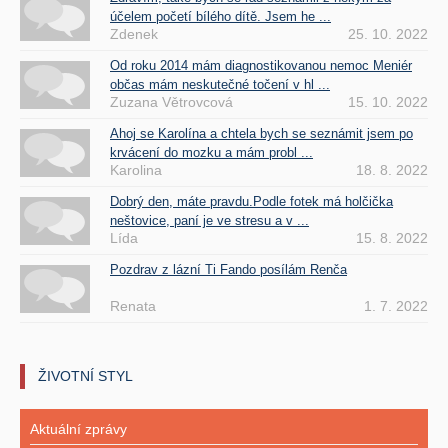
účelem početí bílého dítě. Jsem he ...
Zdenek
25. 10. 2022
Od roku 2014 mám diagnostikovanou nemoc Meniér
občas mám neskutečné točení v hl ...
Zuzana Větrovcová
15. 10. 2022
Ahoj se Karolína a chtela bych se seznámit jsem po
krvácení do mozku a mám probl ...
Karolina
18. 8. 2022
Dobrý den, máte pravdu.Podle fotek má holčička
neštovice, paní je ve stresu a v ...
Lída
15. 8. 2022
Pozdrav z lázní Ti Fando posílám Renča
Renata
1. 7. 2022
ŽIVOTNÍ STYL
Aktuální zprávy