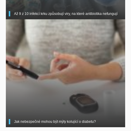
Až 9 z 10 infekcí krku způsobují viry, na které antibiotika nefungují
Jak nebezpečné mohou být mýty kolující o diabetu?