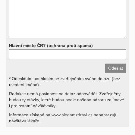
hodnotu. Není v ničích silách na dálku bez vyšetření lékařem jen ze
závěrů přístrojových a laboratorních testů stanovit diagnózu. Se
svými dotazy na interpretaci výsledků se proto prosím obracejte na
své lékaře.
Děkujeme za pochopení
Hlavní město ČR? (ochrana proti spamu)
* Odesláním souhlasím se zveřejněním svého dotazu (bez
uvedení jména).
Redakce nemá povinnost na dotaz odpovědět. Zveřejněny
budou ty otázky, které budou podle našeho názoru zajímavé
i pro ostatní návštěvníky.
Informace získané na
www.hledamzdravi.cz
nenahrazují
návštěvu lékaře.