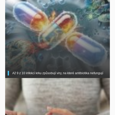
Až 9 z 10 infekcí krku způsobují viry, na které antibiotika nefungují