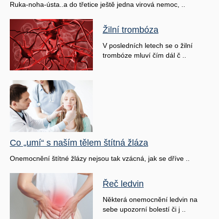
Ruka-noha-ústa..a do třetice ještě jedna virová nemoc, ..
Žilní trombóza
V posledních letech se o žilní
trombóze mluví čím dál č ..
Co „umí“ s naším tělem štítná žláza
Onemocnění štítné žlázy nejsou tak vzácná, jak se dříve ..
Řeč ledvin
Některá onemocnění ledvin na
sebe upozorní bolestí či j ..