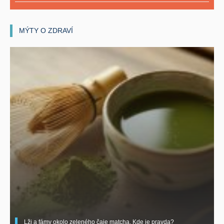
MÝTY O ZDRAVÍ
Lži a fámy okolo zeleného čaje matcha. Kde je pravda?