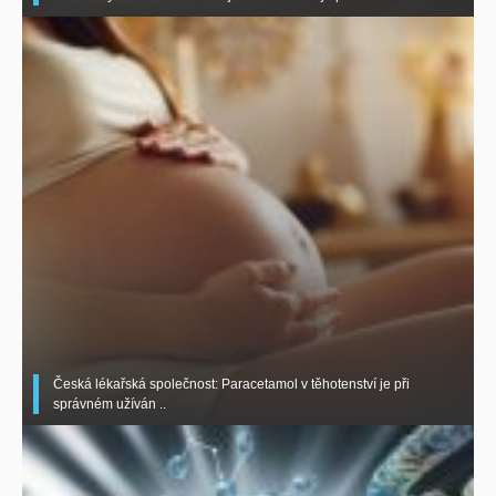
Česká lékařská společnost: Paracetamol v těhotenství je při
správném užíván ..