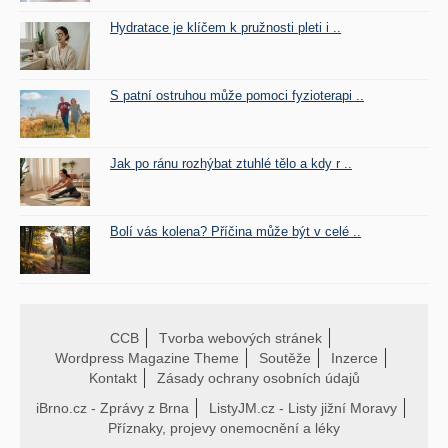
Hydratace je klíčem k pružnosti pleti i ..
S patní ostruhou může pomoci fyzioterapi ..
Jak po ránu rozhýbat ztuhlé tělo a kdy r ..
Bolí vás kolena? Příčina může být v celé ..
CCB
Tvorba webových stránek
Wordpress Magazine Theme
Soutěže
Inzerce
Kontakt
Zásady ochrany osobních údajů
iBrno.cz - Zprávy z Brna
ListyJM.cz - Listy jižní Moravy
Příznaky, projevy onemocnění a léky