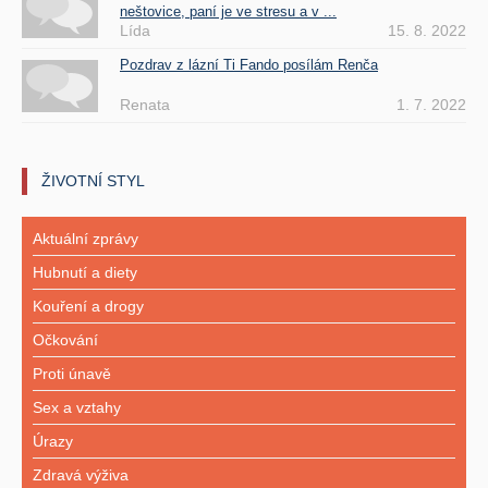
neštovice, paní je ve stresu a v ...
Lída
15. 8. 2022
Pozdrav z lázní Ti Fando posílám Renča
Renata
1. 7. 2022
ŽIVOTNÍ STYL
Aktuální zprávy
Hubnutí a diety
Kouření a drogy
Očkování
Proti únavě
Sex a vztahy
Úrazy
Zdravá výživa