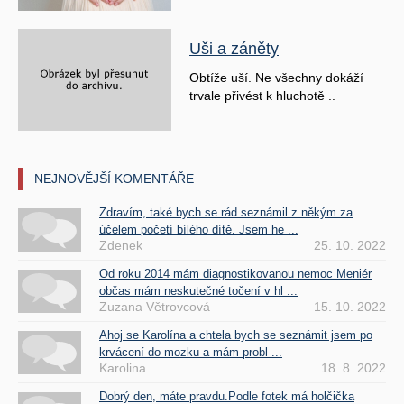
Uši a záněty
Obtíže uší. Ne všechny dokáží
trvale přivést k hluchotě ..
NEJNOVĚJŠÍ KOMENTÁŘE
Zdravím, také bych se rád seznámil z někým za
účelem početí bílého dítě. Jsem he ...
Zdenek
25. 10. 2022
Od roku 2014 mám diagnostikovanou nemoc Meniér
občas mám neskutečné točení v hl ...
Zuzana Větrovcová
15. 10. 2022
Ahoj se Karolína a chtela bych se seznámit jsem po
krvácení do mozku a mám probl ...
Karolina
18. 8. 2022
Dobrý den, máte pravdu.Podle fotek má holčička