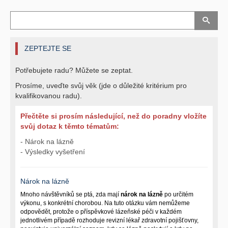
ZEPTEJTE SE
Potřebujete radu? Můžete se zeptat.
Prosíme, uveďte svůj věk (jde o důležité kritérium pro
kvalifikovanou radu).
Přečtěte si prosím následující, než do poradny vložíte
svůj dotaz k těmto tématům:
- Nárok na lázně
- Výsledky vyšetření
Nárok na lázně
Mnoho návštěvníků se ptá, zda mají
nárok na lázně
po určitém
výkonu, s konkrétní chorobou. Na tuto otázku vám nemůžeme
odpovědět, protože o příspěvkové lázeňské péči v každém
jednotlivém případě rozhoduje revizní lékař zdravotní pojišťovny,