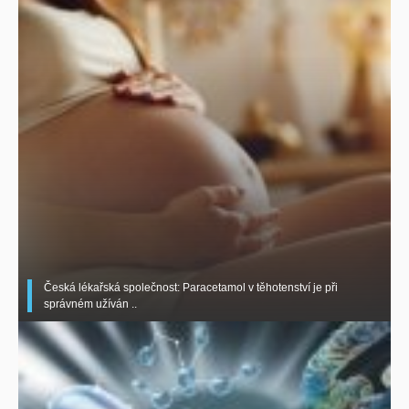
Česká lékařská společnost: Paracetamol v těhotenství je při
správném užíván ..