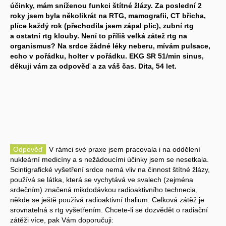
účinky, mám sníženou funkci štítné žlázy. Za poslední 2
roky jsem byla několikrát na RTG, mamografii, CT břicha,
plíce každý rok (přechodila jsem zápal plic), zubní rtg
a ostatní rtg klouby. Není to příliš velká zátež rtg na
organismus? Na srdce žádné léky neberu, mívám pulsace,
echo v pořádku, holter v pořádku. EKG SR 51/min sinus,
děkuji vám za odpověď a za váš čas. Dita, 54 let.
Odpověď
V rámci své praxe jsem pracovala i na oddělení
nukleární medicíny a s nežádoucími účinky jsem se nesetkala.
Scintigrafické vyšetření srdce nemá vliv na činnost štítné žlázy,
používá se látka, která se vychytává ve svalech (zejména
srdečním) značená mikdodávkou radioaktivního technecia,
někde se ještě používá radioaktivní thalium. Celková zátěž je
srovnatelná s rtg vyšetřením. Chcete-li se dozvědět o radiační
zátěži více, pak Vám doporučuji: