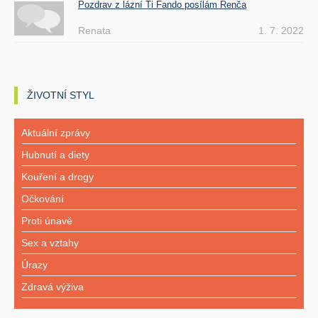
Pozdrav z lázní Ti Fando posílám Renča
Renata
1. 7. 2022
ŽIVOTNÍ STYL
Aktuální zprávy
Hubnutí a diety
Kouření a drogy
Očkování
Proti únavě
Sex a vztahy
Úrazy
Zdravá výživa