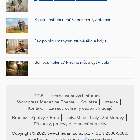
S patní ostruhou může pomoci fyzioterapi ..
Jak po ránu rozhýbat ztuhlé tělo a kdy r ..
Bolí vás kolena? Příčina může být v celé ..
CCB
Tvorba webových stránek
Wordpress Magazine Theme
Soutěže
Inzerce
Kontakt
Zásady ochrany osobních údajů
iBrno.cz - Zprávy z Brna
ListyJM.cz - Listy jižní Moravy
Příznaky, projevy onemocnění a léky
Copyright © 2023 www.hledamzdravi.cz - ISSN 2336-5080.
Všechna práva vyhrazena.