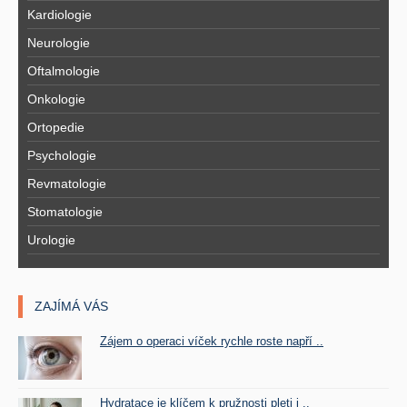
Kardiologie
Neurologie
Oftalmologie
Onkologie
Ortopedie
Psychologie
Revmatologie
Stomatologie
Urologie
ZAJÍMÁ VÁS
Zájem o operaci víček rychle roste napří ..
Hydratace je klíčem k pružnosti pleti i ..