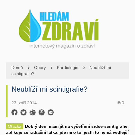
Domů
Obory
Kardiologie
Neublíží mi
scintigrafie?
Neublíží mi scintigrafie?
23. září 2014
0
Otázka
Dobrý den, mám jít na vyšetření srdce-scintigrafie,
aplikuje se radiační látka, jde mi o to, jestli to nemá vedlejší