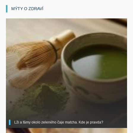
MÝTY O ZDRAVÍ
Lži a fámy okolo zeleného čaje matcha. Kde je pravda?