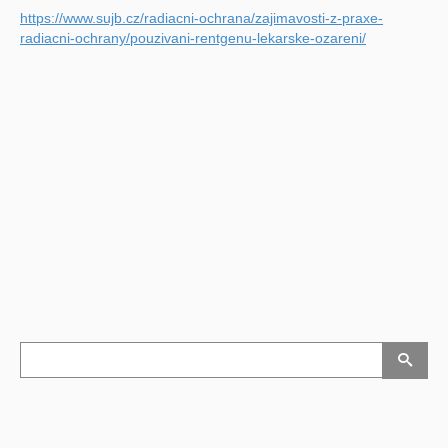
https://www.sujb.cz/radiacni-ochrana/zajimavosti-z-praxe-
radiacni-ochrany/pouzivani-rentgenu-lekarske-ozareni/