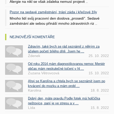
Alergie na nikl se však zdaleka nemusí projevit ..
Pozor na sedavé zaměstnání, trápí záda i křečové žíly
Mnoho lidí svůj pracovní den doslova „prosedí“. Sedavé
zaměstnání ale sebou přináší mnoho zdravotních riz ..
NEJNOVĚJŠÍ KOMENTÁŘE
Zdravím, také bych se rád seznámil z někým za
účelem početí bílého dítě. Jsem he ...
Zdenek
25. 10. 2022
Od roku 2014 mám diagnostikovanou nemoc Meniér
občas mám neskutečné točení v hl ...
Zuzana Větrovcová
15. 10. 2022
Ahoj se Karolína a chtela bych se seznámit jsem po
krvácení do mozku a mám probl ...
Karolina
18. 8. 2022
Dobrý den, máte pravdu.Podle fotek má holčička
neštovice, paní je ve stresu a v ...
Lída
15. 8. 2022