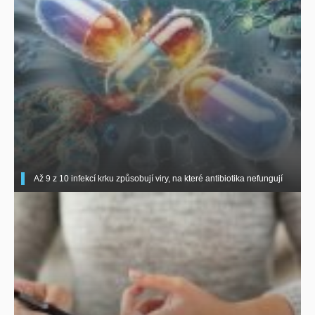
Až 9 z 10 infekcí krku způsobují viry, na které antibiotika nefungují