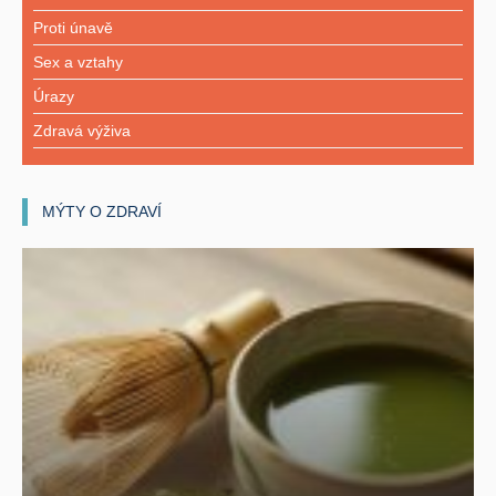
Proti únavě
Sex a vztahy
Úrazy
Zdravá výživa
MÝTY O ZDRAVÍ