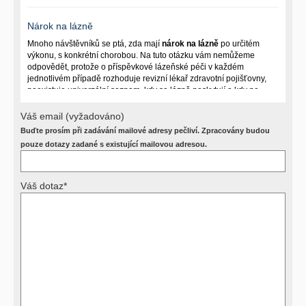
Nárok na lázně
Mnoho návštěvníků se ptá, zda mají
nárok na lázně
po určitém
výkonu, s konkrétní chorobou. Na tuto otázku vám nemůžeme
odpovědět, protože o příspěvkové lázeňské péči v každém
jednotlivém případě rozhoduje revizní lékař zdravotní pojišťovny,
neexistuje univerzální seznam, kdy se lázně poskytují a kdy ne.
Záleží na mnoha okolnostech (kuřáctví, inkontinence), funkčním
postižení pacienta a dalších zdravotních okolnostech.
Váš email (vyžadováno)
Buďte prosím při zadávání mailové adresy pečliví. Zpracovány budou
Požádejte svého ošetřujícího lékaře o návrh, který pak posoudí
příslušný revizní lékař. My vám spolehlivou odpověď dát
pouze dotazy zadané s existující mailovou adresou.
nemůžeme.
Váš dotaz*
Výsledky vyšetření
Přístrojová vyšetření (CT, rentgen, sono, magnetická rezonance a
další, stejně jako laboratorní testy (krevní obraz, imunologické
vyšetření, biochemické parametry a jiné) jsou pomocnými metodami
a bez znalosti klinického stavu nemají takřka žádnou výpovědní
hodnotu. Není v ničích silách na dálku bez vyšetření lékařem jen ze
závěrů přístrojových a laboratorních testů stanovit diagnózu. Se
svými dotazy na interpretaci výsledků se proto prosím obracejte na
své lékaře.