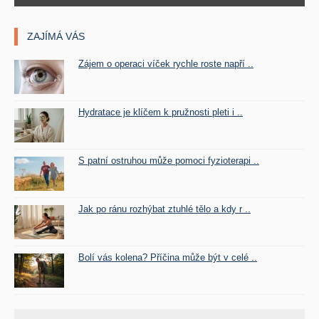
ZAJÍMÁ VÁS
Zájem o operaci víček rychle roste napří ..
Hydratace je klíčem k pružnosti pleti i ..
S patní ostruhou může pomoci fyzioterapi ..
Jak po ránu rozhýbat ztuhlé tělo a kdy r ..
Bolí vás kolena? Příčina může být v celé ..