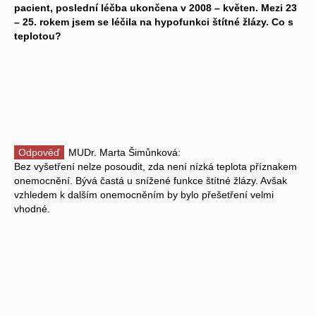
pacient, poslední léčba ukončena v 2008 – květen. Mezi 23
– 25. rokem jsem se léčila na hypofunkci štítné žlázy. Co s
teplotou?
Odpověď
MUDr. Marta Šimůnková:
Bez vyšetření nelze posoudit, zda není nízká teplota příznakem
onemocnění. Bývá častá u snížené funkce štítné žlázy. Avšak
vzhledem k dalším onemocněním by bylo přešetření velmi
vhodné.