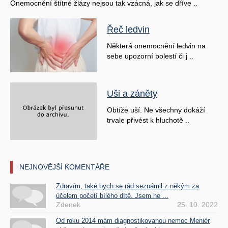
Onemocnění štítné žlázy nejsou tak vzácná, jak se dříve ..
Řeč ledvin
Některá onemocnění ledvin na
sebe upozorní bolestí či j ..
Uši a záněty
Obtíže uší. Ne všechny dokáží
trvale přivést k hluchotě ..
NEJNOVĚJŠÍ KOMENTÁŘE
Zdravím, také bych se rád seznámil z někým za
účelem početí bílého dítě. Jsem he ...
Zdenek
25. 10. 2022
Od roku 2014 mám diagnostikovanou nemoc Meniér