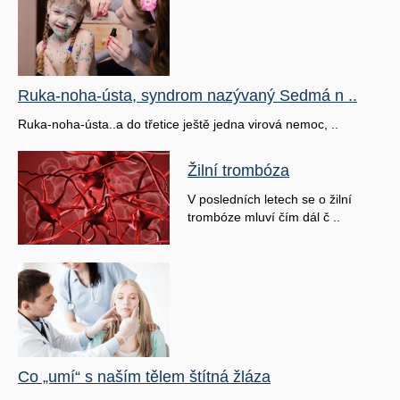
Ruka-noha-ústa, syndrom nazývaný Sedmá n ..
Ruka-noha-ústa..a do třetice ještě jedna virová nemoc, ..
Žilní trombóza
V posledních letech se o žilní
trombóze mluví čím dál č ..
Co „umí“ s naším tělem štítná žláza