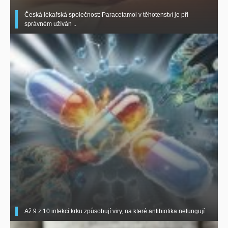
Česká lékařská společnost: Paracetamol v těhotenství je při
správném užíván ..
Až 9 z 10 infekcí krku způsobují viry, na které antibiotika nefungují