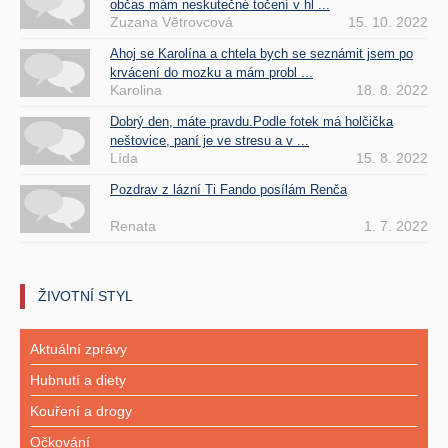
občas mám neskutečné točení v hl ...
Zuzana Větrovcová
15. 10. 2022
Ahoj se Karolína a chtela bych se seznámit jsem po
krvácení do mozku a mám probl ...
Karolina
18. 8. 2022
Dobrý den, máte pravdu.Podle fotek má holčička
neštovice, paní je ve stresu a v ...
Lída
15. 8. 2022
Pozdrav z lázní Ti Fando posílám Renča
Renata
1. 7. 2022
ŽIVOTNÍ STYL
Aktuální zprávy
Hubnutí a diety
Kouření a drogy
Očkování