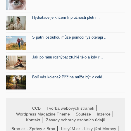
Hydratace je klíčem k pružnosti pleti i ..
S patní ostruhou může pomoci fyzioterapi ..
Jak po ránu rozhýbat ztuhlé tělo a kdy r ..
Bolí vás kolena? Příčina může být v celé ..
CCB
Tvorba webových stránek
Wordpress Magazine Theme
Soutěže
Inzerce
Kontakt
Zásady ochrany osobních údajů
iBrno.cz - Zprávy z Brna
ListyJM.cz - Listy jižní Moravy