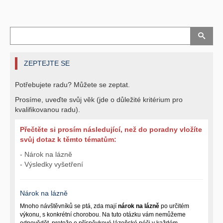
ZEPTEJTE SE
Potřebujete radu? Můžete se zeptat.
Prosíme, uveďte svůj věk (jde o důležité kritérium pro
kvalifikovanou radu).
Přečtěte si prosím následující, než do poradny vložíte
svůj dotaz k těmto tématům:
- Nárok na lázně
- Výsledky vyšetření
Nárok na lázně
Mnoho návštěvníků se ptá, zda mají
nárok na lázně
po určitém
výkonu, s konkrétní chorobou. Na tuto otázku vám nemůžeme
odpovědět, protože o příspěvkové lázeňské péči v každém