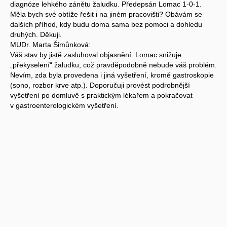
diagnóze lehkého zánětu žaludku. Předepsán Lomac 1-0-1.
Měla bych své obtíže řešit i na jiném pracovišti? Obávám se
dalších příhod, kdy budu doma sama bez pomoci a dohledu
druhých. Děkuji.
MUDr. Marta Šimůnková:
Váš stav by jistě zasluhoval objasnění. Lomac snižuje
„překyselení“ žaludku, což pravděpodobně nebude váš problém.
Nevím, zda byla provedena i jiná vyšetření, kromě gastroskopie
(sono, rozbor krve atp.). Doporučuji provést podrobnější
vyšetření po domluvě s praktickým lékařem a pokračovat
v gastroenterologickém vyšetření.