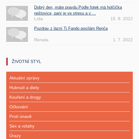
Dobrý den, máte pravdu.Podle fotek má holčička
neštovice, paní je ve stresu a v ...
Lída
15. 8. 2022
Pozdrav z lázní Ti Fando posílám Renča
Renata
1. 7. 2022
ŽIVOTNÍ STYL
Aktuální zprávy
Hubnutí a diety
Kouření a drogy
Očkování
Proti únavě
Sex a vztahy
Úrazy