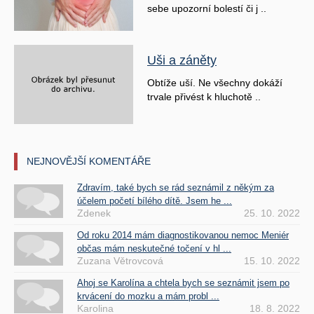
sebe upozorní bolestí či j ..
Uši a záněty
Obtíže uší. Ne všechny dokáží
trvale přivést k hluchotě ..
NEJNOVĚJŠÍ KOMENTÁŘE
Zdravím, také bych se rád seznámil z někým za
účelem početí bílého dítě. Jsem he ...
Zdenek
25. 10. 2022
Od roku 2014 mám diagnostikovanou nemoc Meniér
občas mám neskutečné točení v hl ...
Zuzana Větrovcová
15. 10. 2022
Ahoj se Karolína a chtela bych se seznámit jsem po
krvácení do mozku a mám probl ...
Karolina
18. 8. 2022