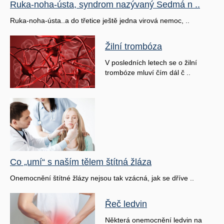
Ruka-noha-ústa, syndrom nazývaný Sedmá n ..
Ruka-noha-ústa..a do třetice ještě jedna virová nemoc, ..
Žilní trombóza
V posledních letech se o žilní
trombóze mluví čím dál č ..
Co „umí“ s naším tělem štítná žláza
Onemocnění štítné žlázy nejsou tak vzácná, jak se dříve ..
Řeč ledvin
Některá onemocnění ledvin na