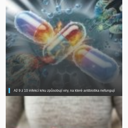
Až 9 z 10 infekcí krku způsobují viry, na které antibiotika nefungují