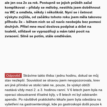
ale jen cca 2x za rok. Postupně se jejich průběh začal
komplikovat – přidaly se mdloby, nestihla jsem doběhnout
na WC a omdlela, někdy i několikrát. Nyní se i četnost
výskytu zvýšila, od začátku tohoto roku jsem měla takovou
příhodu 3x – během nich se už navíc neobejdu bez pomoci
druhých. Přítel mne musí doslova podpírat a držet na
toaletě, střídavě se vyprazdňuji a mám také pocit na
zvracení. Silně se potím, stále omdlévám.
Odpověď
Strávíme takto třeba i jednu hodinu, dokud se můj
stav nezlepší. Souvislost se stravou jsem nevypozorovala, krev
ani jiné příměsi ve stolici také ne, pouze, že výskyt obtíží
nastává vždy mezi 2. a 3. hodinou ranní. V 6 letech jsem byla na
operaci oboustranné tříselné kýly, v 8 letech mi byl odstraněn
apendix. Po návštěvě praktického lékaře jsem byla odeslána na
vyšetření na gastroenterologii, kde po gastroskopii došli pouze k