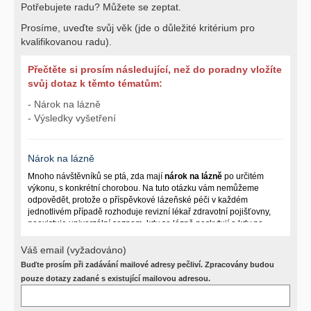
Potřebujete radu? Můžete se zeptat.
Prosíme, uveďte svůj věk (jde o důležité kritérium pro
kvalifikovanou radu).
Přečtěte si prosím následující, než do poradny vložíte
svůj dotaz k těmto tématům:
- Nárok na lázně
- Výsledky vyšetření
Nárok na lázně
Mnoho návštěvníků se ptá, zda mají
nárok na lázně
po určitém
výkonu, s konkrétní chorobou. Na tuto otázku vám nemůžeme
odpovědět, protože o příspěvkové lázeňské péči v každém
jednotlivém případě rozhoduje revizní lékař zdravotní pojišťovny,
neexistuje univerzální seznam, kdy se lázně poskytují a kdy ne.
Záleží na mnoha okolnostech (kuřáctví, inkontinence), funkčním
postižení pacienta a dalších zdravotních okolnostech.
Váš email (vyžadováno)
Buďte prosím při zadávání mailové adresy pečliví. Zpracovány budou
Požádejte svého ošetřujícího lékaře o návrh, který pak posoudí
příslušný revizní lékař. My vám spolehlivou odpověď dát
pouze dotazy zadané s existující mailovou adresou.
nemůžeme.