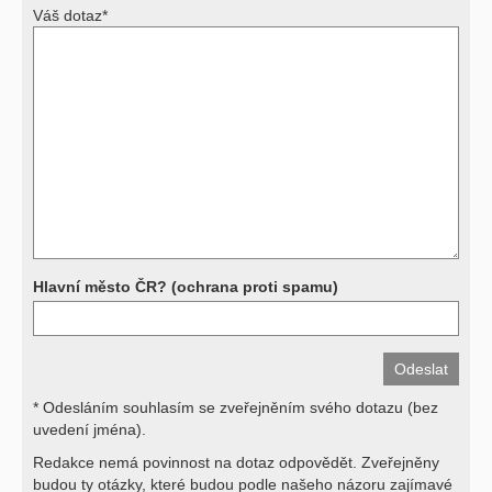
Váš dotaz*
Výsledky vyšetření
Přístrojová vyšetření (CT, rentgen, sono, magnetická rezonance a
další, stejně jako laboratorní testy (krevní obraz, imunologické
vyšetření, biochemické parametry a jiné) jsou pomocnými metodami
a bez znalosti klinického stavu nemají takřka žádnou výpovědní
hodnotu. Není v ničích silách na dálku bez vyšetření lékařem jen ze
závěrů přístrojových a laboratorních testů stanovit diagnózu. Se
svými dotazy na interpretaci výsledků se proto prosím obracejte na
své lékaře.
Děkujeme za pochopení
Hlavní město ČR? (ochrana proti spamu)
* Odesláním souhlasím se zveřejněním svého dotazu (bez
uvedení jména).
Redakce nemá povinnost na dotaz odpovědět. Zveřejněny
budou ty otázky, které budou podle našeho názoru zajímavé