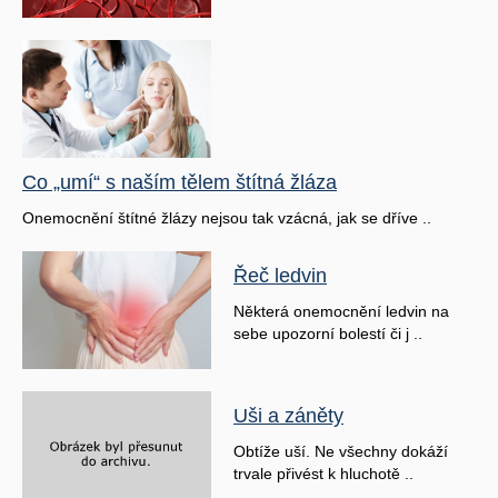
Co „umí“ s naším tělem štítná žláza
Onemocnění štítné žlázy nejsou tak vzácná, jak se dříve ..
Řeč ledvin
Některá onemocnění ledvin na
sebe upozorní bolestí či j ..
Uši a záněty
Obtíže uší. Ne všechny dokáží
trvale přivést k hluchotě ..