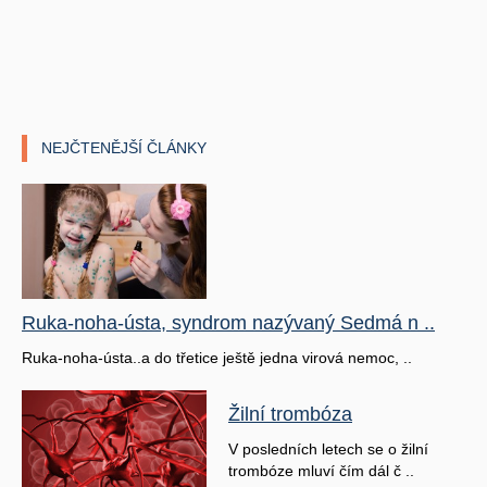
NEJČTENĚJŠÍ ČLÁNKY
Ruka-noha-ústa, syndrom nazývaný Sedmá n ..
Ruka-noha-ústa..a do třetice ještě jedna virová nemoc, ..
Žilní trombóza
V posledních letech se o žilní
trombóze mluví čím dál č ..