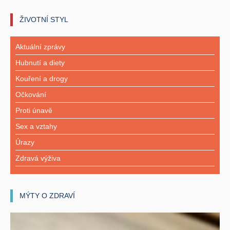
ŽIVOTNÍ STYL
Aktuální zprávy
Hubnutí a diety
Kouření a drogy
Očkování
Proti únavě
Sex a vztahy
Úrazy
Zdravá výživa
MÝTY O ZDRAVÍ