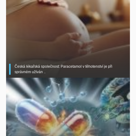
Česká lékařská společnost: Paracetamol v těhotenství je při
správném užíván ..