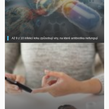
Až 9 z 10 infekcí krku způsobují viry, na které antibiotika nefungují