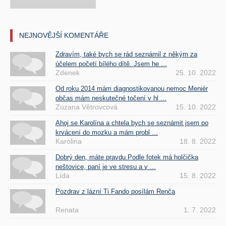
NEJNOVĚJŠÍ KOMENTÁŘE
Zdravím, také bych se rád seznámil z někým za
účelem početí bílého dítě. Jsem he ...
Zdenek
25. 10. 2022
Od roku 2014 mám diagnostikovanou nemoc Meniér
občas mám neskutečné točení v hl ...
Zuzana Větrovcová
15. 10. 2022
Ahoj se Karolína a chtela bych se seznámit jsem po
krvácení do mozku a mám probl ...
Karolina
18. 8. 2022
Dobrý den, máte pravdu.Podle fotek má holčička
neštovice, paní je ve stresu a v ...
Lída
15. 8. 2022
Pozdrav z lázní Ti Fando posílám Renča
Renata
1. 7. 2022