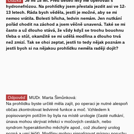
Otázka
Je mi 18 let. Před deseti lety mě operovali s
hydronefrózou. Na prohlídky jsem přestala jezdit asi ve 12-
13 letech. Ráda bych věděla, jestli je možné, aby se mi
nemoc vrátila. Bolesti břicha, ledvin nemám. Jen nutkání
pořád chodit na záchod a jsem věčně unavená. Také se mi
často a už dlouho stává, že vždy když se trochu bouchnu
třeba o stůl, okamžitě se mi udělá modřina a dlouho trvá
než zmizí. Tak se chci zeptat, jestli to tedy nějak poznám a
jestli bych si na nějakou prohlídku neměla raději dojít?
Odpověď
MUDr. Marta Šimůnková:
Na prohlídku byste určitě měla zajít, po operaci je nutné alespoň
občas zkontrolovat ledvinné funkce a moč. Vzhledem k
popisovaným potížím by byla na místě urologie (časté nutkání,
únava mohou skrývat infekci v močových cestách, nebo
syndrom hyperaktivního měchýře apod., což zkušený urolog
pozná a umí léčit). Modřiny mohou signalizovat mírnou poruchu