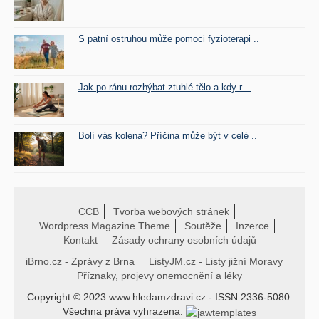
S patní ostruhou může pomoci fyzioterapi ..
Jak po ránu rozhýbat ztuhlé tělo a kdy r ..
Bolí vás kolena? Příčina může být v celé ..
CCB
Tvorba webových stránek
Wordpress Magazine Theme
Soutěže
Inzerce
Kontakt
Zásady ochrany osobních údajů
iBrno.cz - Zprávy z Brna
ListyJM.cz - Listy jižní Moravy
Příznaky, projevy onemocnění a léky
Copyright © 2023 www.hledamzdravi.cz - ISSN 2336-5080.
Všechna práva vyhrazena.