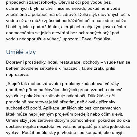
případech i zánět rohovky. Otevírat oči pod vodou bez
ochranných brýlí na chvíli ničemu nevadí, pokud není voda
znečištěná a potápěč má oči zdravé. Delší styk otevřených očí s
vodou už ale může způsobit podráždění očí a následné potíže.
U očí trpících podrážděním, alergií nebo nějakým jiným očním
onemocněním se jejich otevírání bez ochranných brýlí pod
vodou nedoporučuje vůbec,” upozornil Pavel Stodůlka.
Umělé slzy
Dopravní prostředky, hotel, restaurace, obchody – všude tam se
během dovolené setkáte s klimatizací. Ta ale zraku příliš
neprospívá.
„Stejně tak mohou zdravotní problémy způsobovat větráky
namířené přímo na člověka. Jakýkoli proud vzduchu obecně
vysušuje pokožku a způsobuje pálení očí. Důležité je oči
pravidelně hydratovat ještě předtím, než člověk příznaky
suchosti očí pocítí. Aplikace umělých slz bez konzervačních
látek může nepříjemným projevům předejít nebo očím ulevit.
Umělé slzy jsou zároveň dobrým pomocníkem, pokud se do oka
dostane nějaká nečistota, ve většině případů je z oka jednoduše
vyplaví. Použít umělé slzy je vhodné i po koupání, oko omyjí,