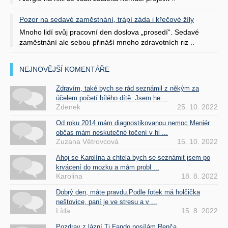
Pozor na sedavé zaměstnání, trápí záda i křečové žíly
Mnoho lidí svůj pracovní den doslova „prosedí“. Sedavé
zaměstnání ale sebou přináší mnoho zdravotních riz ..
NEJNOVĚJŠÍ KOMENTÁŘE
Zdravím, také bych se rád seznámil z někým za
účelem početí bílého dítě. Jsem he ...
Zdenek
25. 10. 2022
Od roku 2014 mám diagnostikovanou nemoc Meniér
občas mám neskutečné točení v hl ...
Zuzana Větrovcová
15. 10. 2022
Ahoj se Karolína a chtela bych se seznámit jsem po
krvácení do mozku a mám probl ...
Karolina
18. 8. 2022
Dobrý den, máte pravdu.Podle fotek má holčička
neštovice, paní je ve stresu a v ...
Lída
15. 8. 2022
Pozdrav z lázní Ti Fando posílám Renča