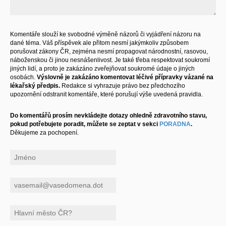
Komentáře slouží ke svobodné výměně názorů či vyjádření názoru na
dané téma. Váš příspěvek ale přitom nesmí jakýmkoliv způsobem
porušovat zákony ČR, zejména nesmí propagovat národnostní, rasovou,
náboženskou či jinou nesnášenlivost. Je také třeba respektovat soukromí
jiných lidí, a proto je zakázáno zveřejňovat soukromé údaje o jiných
osobách.
Výslovně je zakázáno komentovat léčivé přípravky vázané na
lékařský předpis.
Redakce si vyhrazuje právo bez předchozího
upozornění odstranit komentáře, které porušují výše uvedená pravidla.
Do komentářů prosím nevkládejte dotazy ohledně zdravotního stavu,
pokud potřebujete poradit, můžete se zeptat v sekci
PORADNA
.
Děkujeme za pochopení.