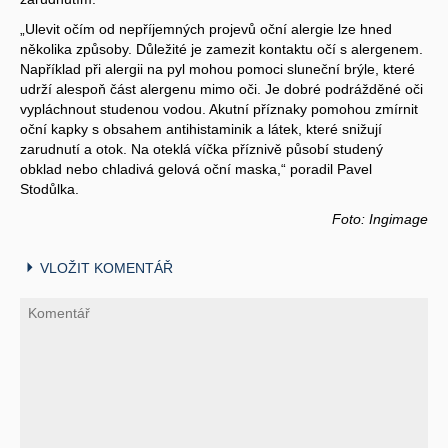
„Ulevit očím od nepříjemných projevů oční alergie lze hned
několika způsoby. Důležité je zamezit kontaktu očí s alergenem.
Například při alergii na pyl mohou pomoci sluneční brýle, které
udrží alespoň část alergenu mimo oči. Je dobré podrážděné oči
vypláchnout studenou vodou. Akutní příznaky pomohou zmírnit
oční kapky s obsahem antihistaminik a látek, které snižují
zarudnutí a otok. Na oteklá víčka příznivě působí studený
obklad nebo chladivá gelová oční maska,“ poradil Pavel
Stodůlka.
Foto: Ingimage
VLOŽIT KOMENTÁŘ