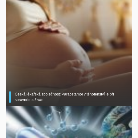
Česká lékařská společnost: Paracetamol v těhotenství je při
správném užíván ..