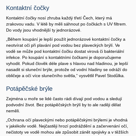
Kontaktní čočky
Kontaktní čočky nosí zhruba každý třetí Čech, který má
zrakovou vadu. V létě by měli sáhnout po čočkách s UV filtrem.
Do vody jsou vhodnější ty jednorázové.
„Během koupání je lepší použít jednorázové kontaktní čočky a
neotvírat oči při plavání pod vodou bez plaveckých brýlí. Ve
vodě se může pod kontaktní čočku dostat virová či bakteriální
infekce. Po koupání s kontaktními čočkami je doporučujeme
vyhodit. Pokud člověk déle plave s hlavou nad hladinou, je lepší
nasadit si sluneční brýle, protože od vodní hladiny se odráží do
obličeje a očí více slunečního světla,“ vysvětlil Pavel Stodůlka.
Potápěčské brýle
Zejména u moře se lidé často rádi dívají pod vodou a sledují
podvodní život. Bez potápěčských brýlí by to ale raději dělat
neměli.
„Ochrana očí plaveckými nebo potápěčskými brýlemi je vhodná
v jakékoliv vodě. Nejčastěji hrozí podráždění a začervenání očí,
nečistoty ve vodě mohou ale způsobit zánět spojivky a v těžších