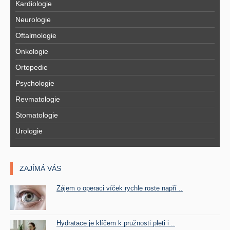
Kardiologie
Neurologie
Oftalmologie
Onkologie
Ortopedie
Psychologie
Revmatologie
Stomatologie
Urologie
ZAJÍMÁ VÁS
Zájem o operaci víček rychle roste napří ..
Hydratace je klíčem k pružnosti pleti i ..