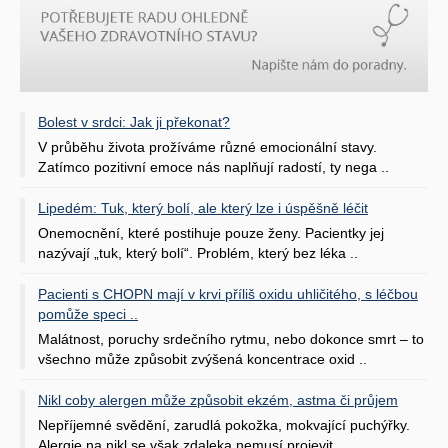
Bolest v srdci: Jak ji překonat?
V průběhu života prožíváme různé emocionální stavy.
Zatímco pozitivní emoce nás naplňují radostí, ty nega ..
Lipedém: Tuk, který bolí, ale který lze i úspěšně léčit
Onemocnění, které postihuje pouze ženy. Pacientky jej
nazývají „tuk, který bolí“. Problém, který bez léka ..
Pacienti s CHOPN mají v krvi příliš oxidu uhličitého, s léčbou
pomůže speci ..
Malátnost, poruchy srdečního rytmu, nebo dokonce smrt – to
všechno může způsobit zvýšená koncentrace oxid ..
Nikl coby alergen může způsobit ekzém, astma či průjem
Nepříjemné svědění, zarudlá pokožka, mokvající puchýřky.
Alergie na nikl se však zdaleka nemusí projevit ..