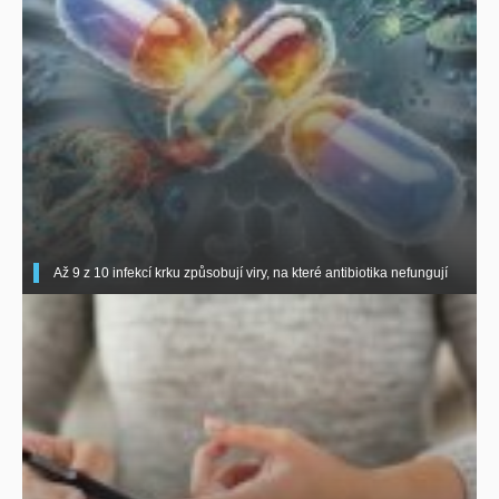
Až 9 z 10 infekcí krku způsobují viry, na které antibiotika nefungují