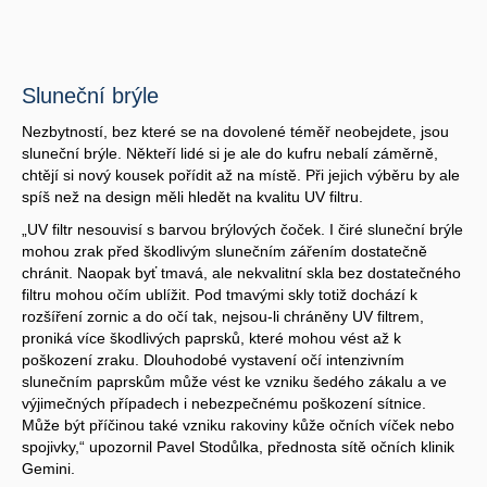
Sluneční brýle
Nezbytností, bez které se na dovolené téměř neobejdete, jsou
sluneční brýle. Někteří lidé si je ale do kufru nebalí záměrně,
chtějí si nový kousek pořídit až na místě. Při jejich výběru by ale
spíš než na design měli hledět na kvalitu UV filtru.
„UV filtr nesouvisí s barvou brýlových čoček. I čiré sluneční brýle
mohou zrak před škodlivým slunečním zářením dostatečně
chránit. Naopak byť tmavá, ale nekvalitní skla bez dostatečného
filtru mohou očím ublížit. Pod tmavými skly totiž dochází k
rozšíření zornic a do očí tak, nejsou-li chráněny UV filtrem,
proniká více škodlivých paprsků, které mohou vést až k
poškození zraku. Dlouhodobé vystavení očí intenzivním
slunečním paprskům může vést ke vzniku šedého zákalu a ve
výjimečných případech i nebezpečnému poškození sítnice.
Může být příčinou také vzniku rakoviny kůže očních víček nebo
spojivky,“ upozornil Pavel Stodůlka, přednosta sítě očních klinik
Gemini.