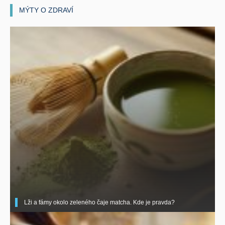
MÝTY O ZDRAVÍ
Lži a fámy okolo zeleného čaje matcha. Kde je pravda?