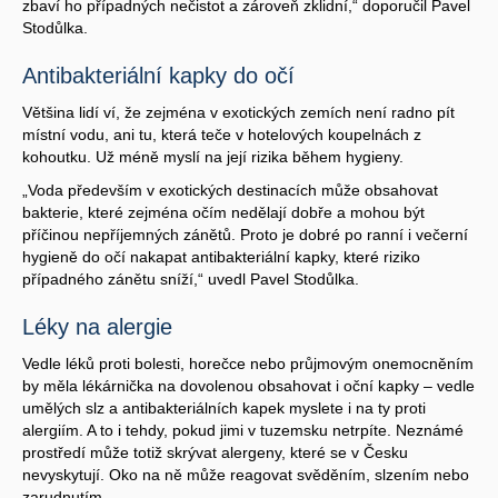
zbaví ho případných nečistot a zároveň zklidní,“ doporučil Pavel
Stodůlka.
Antibakteriální kapky do očí
Většina lidí ví, že zejména v exotických zemích není radno pít
místní vodu, ani tu, která teče v hotelových koupelnách z
kohoutku. Už méně myslí na její rizika během hygieny.
„Voda především v exotických destinacích může obsahovat
bakterie, které zejména očím nedělají dobře a mohou být
příčinou nepříjemných zánětů. Proto je dobré po ranní i večerní
hygieně do očí nakapat antibakteriální kapky, které riziko
případného zánětu sníží,“ uvedl Pavel Stodůlka.
Léky na alergie
Vedle léků proti bolesti, horečce nebo průjmovým onemocněním
by měla lékárnička na dovolenou obsahovat i oční kapky – vedle
umělých slz a antibakteriálních kapek myslete i na ty proti
alergiím. A to i tehdy, pokud jimi v tuzemsku netrpíte. Neznámé
prostředí může totiž skrývat alergeny, které se v Česku
nevyskytují. Oko na ně může reagovat svěděním, slzením nebo
zarudnutím.