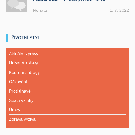
Renata
1. 7. 2022
ŽIVOTNÍ STYL
Aktuální zprávy
Hubnutí a diety
Kouření a drogy
Očkování
Proti únavě
Sex a vztahy
Úrazy
Zdravá výživa