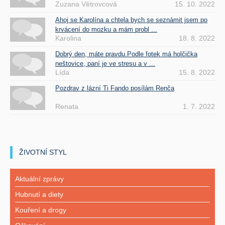
Zuzana Větrovcová
15. 10. 2022
Ahoj se Karolína a chtela bych se seznámit jsem po
krvácení do mozku a mám probl ...
Karolina
18. 8. 2022
Dobrý den, máte pravdu.Podle fotek má holčička
neštovice, paní je ve stresu a v ...
Lída
15. 8. 2022
Pozdrav z lázní Ti Fando posílám Renča
Renata
1. 7. 2022
ŽIVOTNÍ STYL
Aktuální zprávy
Hubnutí a diety
Kouření a drogy