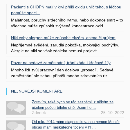
Pacienti s CHOPN mají v krvi příliš oxidu uhličitého, s léčbou
pomůže speci ..
Malátnost, poruchy srdečního rytmu, nebo dokonce smrt – to
všechno může způsobit zvýšená koncentrace oxid ..
Nikl coby alergen může způsobit ekzém, astma či průjem
Nepříjemné svědění, zarudlá pokožka, mokvající puchýřky.
Alergie na nikl se však zdaleka nemusí projevit ..
Pozor na sedavé zaměstnání, trápí záda i křečové žíly
Mnoho lidí svůj pracovní den doslova „prosedí“. Sedavé
zaměstnání ale sebou přináší mnoho zdravotních riz ..
NEJNOVĚJŠÍ KOMENTÁŘE
Zdravím, také bych se rád seznámil z někým za
účelem početí bílého dítě. Jsem he ...
Zdenek
25. 10. 2022
Od roku 2014 mám diagnostikovanou nemoc Meniér
občas mám neskutečné točení v hl ...