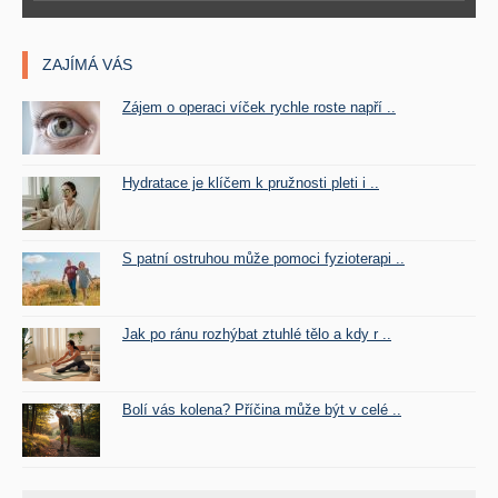
ZAJÍMÁ VÁS
Zájem o operaci víček rychle roste napří ..
Hydratace je klíčem k pružnosti pleti i ..
S patní ostruhou může pomoci fyzioterapi ..
Jak po ránu rozhýbat ztuhlé tělo a kdy r ..
Bolí vás kolena? Příčina může být v celé ..