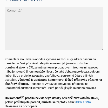
Komentáře slouží ke svobodné výměně názorů či vyjádření názoru na
dané téma. Váš příspěvek ale přitom nesmí jakýmkoliv způsobem
porušovat zákony ČR, zejména nesmí propagovat národnostní, rasovou,
náboženskou či jinou nesnášenlivost. Je také třeba respektovat soukromí
jiných lidí, a proto je zakázáno zveřejňovat soukromé údaje o jiných
osobách.
Výslovně je zakázáno komentovat léčivé přípravky vázané na
lékařský předpis.
Redakce si vyhrazuje právo bez předchozího
upozornění odstranit komentáře, které porušují výše uvedená pravidla.
Do komentářů prosím nevkládejte dotazy ohledně zdravotního stavu,
pokud potřebujete poradit, můžete se zeptat v sekci
PORADNA
.
Děkujeme za pochopení.