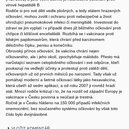
virové hepatitidě B.
Rodiče si pro své děti vedle plošných, a tedy státem hrazených
očkování, mohou zvolit i ochranu proti nebezpečné a život
ohrožující pneumokokové infekci či meningitidě. Investovat do
zdraví se jim vyplatí i v případě dnes již běžného očkování proti
chřipce či klíšťové encefalitidě. Rozbíhá se i vakcinace proti
lidským papilomavirům, která chrání před karcinomem
děložního čípku, penisu a konečníku.
Obrovský přínos očkování, že vakcína chrání nejen
očkovaného, ale i jeho okolí, zpochybňuje málokdo. Přesto má
narůstající seznam celoplošného očkování i své odpůrce, kteří
poukazují na vedlejší účinky a protestují proti zátěži dětí,
očkovaných už od prvních měsíců po narození. Tady však už
pomáhají moderní a šetrné očkovací látky jako hexavakcína,
která ušetří až sedm aplikací, a od roku 2007 ji rovněž hradí
stát. Mnozí rodiče kritizují i to, že na rozdíl od západní Evropy je
vakcinace v Česku povinná a neúčast je trestná.
Ročně je v Česku hlášeno na 150.000 případů infekčních
onemocnění, bez současného systému očkování by však toto
číslo bylo dvojnásobné.
VLOŽIT KOMENTÁŘ