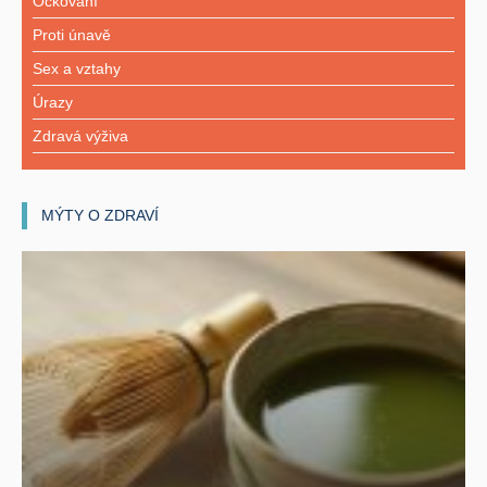
Očkování
Proti únavě
Sex a vztahy
Úrazy
Zdravá výživa
MÝTY O ZDRAVÍ