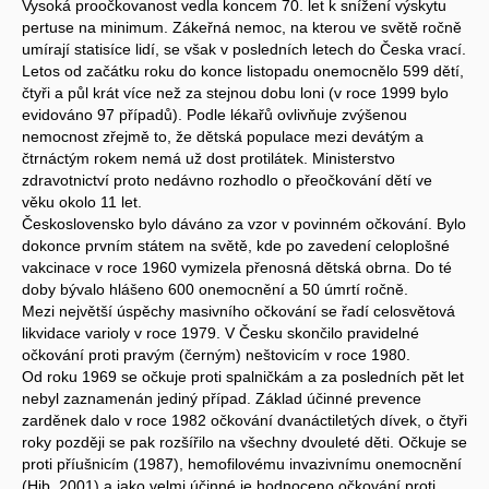
Vysoká proočkovanost vedla koncem 70. let k snížení výskytu
pertuse na minimum. Zákeřná nemoc, na kterou ve světě ročně
umírají statisíce lidí, se však v posledních letech do Česka vrací.
Letos od začátku roku do konce listopadu onemocnělo 599 dětí,
čtyři a půl krát více než za stejnou dobu loni (v roce 1999 bylo
evidováno 97 případů). Podle lékařů ovlivňuje zvýšenou
nemocnost zřejmě to, že dětská populace mezi devátým a
čtrnáctým rokem nemá už dost protilátek. Ministerstvo
zdravotnictví proto nedávno rozhodlo o přeočkování dětí ve
věku okolo 11 let.
Československo bylo dáváno za vzor v povinném očkování. Bylo
dokonce prvním státem na světě, kde po zavedení celoplošné
vakcinace v roce 1960 vymizela přenosná dětská obrna. Do té
doby bývalo hlášeno 600 onemocnění a 50 úmrtí ročně.
Mezi největší úspěchy masivního očkování se řadí celosvětová
likvidace varioly v roce 1979. V Česku skončilo pravidelné
očkování proti pravým (černým) neštovicím v roce 1980.
Od roku 1969 se očkuje proti spalničkám a za posledních pět let
nebyl zaznamenán jediný případ. Základ účinné prevence
zarděnek dalo v roce 1982 očkování dvanáctiletých dívek, o čtyři
roky později se pak rozšířilo na všechny dvouleté děti. Očkuje se
proti příušnicím (1987), hemofilovému invazivnímu onemocnění
(Hib, 2001) a jako velmi účinné je hodnoceno očkování proti