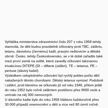
Vyhláška ministerstva zdravotnictví číslo 207 z roku 1958 tehdy
stanovila, že děti budou pravidelně očkovány proti TBC, záškrtu,
tetanu, dávivému (černému) kašli, pravým neštovicím a dětské
obrně. Česko, tehdy Československo, se v té době zařadilo také
mezi první země na světě, které zavedly očkování takzvanou
trivakcínou DITEPE (DI – difterie (záškrt), TE – tetanus, PE –
pertuse (dávivý kašel).
Výsledkem celoplošného očkování byl rychlý pokles počtu dětí
nakažených těmito chorobami. Dětský tetanus vymizel. Podobně
i záškrt, proti kterému se očkovalo již od roku 1946, přitom ještě
do roku 1952 bylo ročně záškrtem postiženo přes 9000 osob a
umíralo na něj 300 nemocných.
U dávivého kašle bylo do roku 1958 hlášeno každoročně přes
30.000 případů onemocnění u dětí a více než 80 úmrtí ročně.