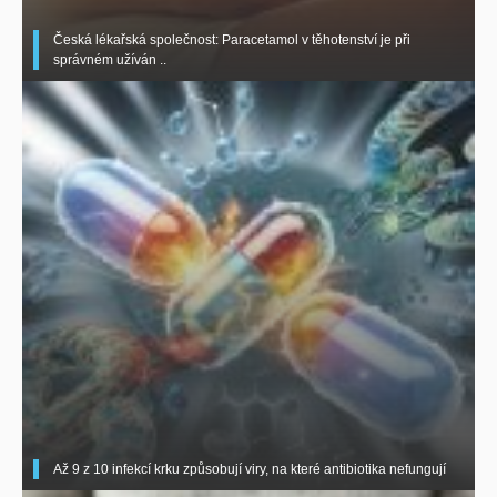
Česká lékařská společnost: Paracetamol v těhotenství je při
správném užíván ..
Až 9 z 10 infekcí krku způsobují viry, na které antibiotika nefungují