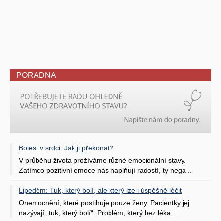
PORADNA
Bolest v srdci: Jak ji překonat?
V průběhu života prožíváme různé emocionální stavy.
Zatímco pozitivní emoce nás naplňují radostí, ty nega ..
Lipedém: Tuk, který bolí, ale který lze i úspěšně léčit
Onemocnění, které postihuje pouze ženy. Pacientky jej
nazývají „tuk, který bolí“. Problém, který bez léka ..