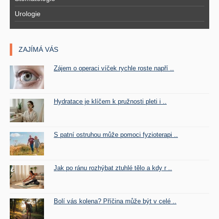
Urologie
ZAJÍMÁ VÁS
Zájem o operaci víček rychle roste napří ..
Hydratace je klíčem k pružnosti pleti i ..
S patní ostruhou může pomoci fyzioterapi ..
Jak po ránu rozhýbat ztuhlé tělo a kdy r ..
Bolí vás kolena? Příčina může být v celé ..