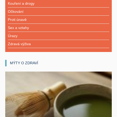
Kouření a drogy
Očkování
Proti únavě
Sex a vztahy
Úrazy
Zdravá výživa
MÝTY O ZDRAVÍ