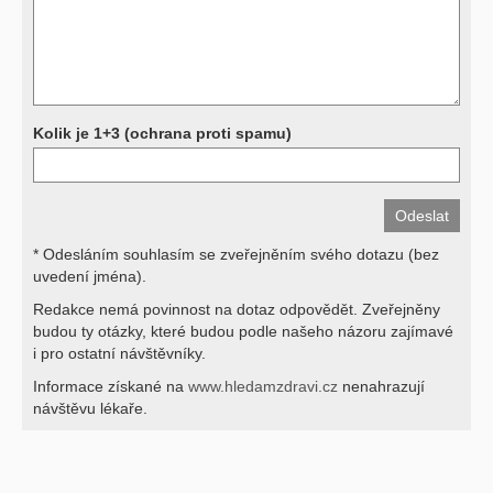
svými dotazy na interpretaci výsledků se proto prosím obracejte na
své lékaře.
Děkujeme za pochopení
Kolik je 1+3 (ochrana proti spamu)
* Odesláním souhlasím se zveřejněním svého dotazu (bez
uvedení jména).
Redakce nemá povinnost na dotaz odpovědět. Zveřejněny
budou ty otázky, které budou podle našeho názoru zajímavé
i pro ostatní návštěvníky.
Informace získané na
www.hledamzdravi.cz
nenahrazují
návštěvu lékaře.