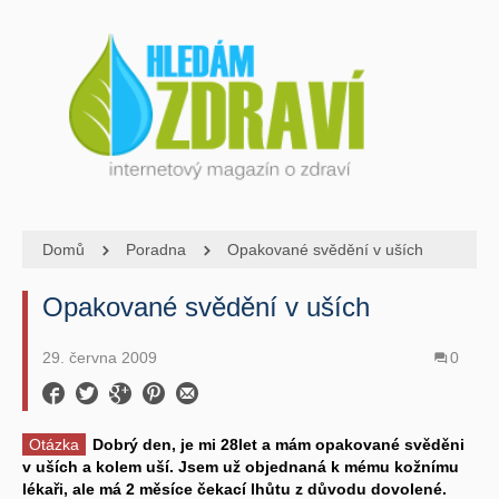
Domů
Poradna
Opakované svědění v uších
Opakované svědění v uších
29. června 2009
0
Otázka
Dobrý den, je mi 28let a mám opakované svěděni
v uších a kolem uší. Jsem už objednaná k mému kožnímu
lékaři, ale má 2 měsíce čekací lhůtu z důvodu dovolené.