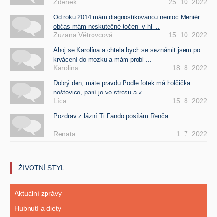
Zdenek
25. 10. 2022
Od roku 2014 mám diagnostikovanou nemoc Meniér
občas mám neskutečné točení v hl ...
Zuzana Větrovcová
15. 10. 2022
Ahoj se Karolína a chtela bych se seznámit jsem po
krvácení do mozku a mám probl ...
Karolina
18. 8. 2022
Dobrý den, máte pravdu.Podle fotek má holčička
neštovice, paní je ve stresu a v ...
Lída
15. 8. 2022
Pozdrav z lázní Ti Fando posílám Renča
Renata
1. 7. 2022
ŽIVOTNÍ STYL
Aktuální zprávy
Hubnutí a diety