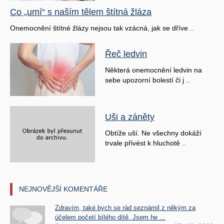
Co „umí“ s naším tělem štítná žláza
Onemocnění štítné žlázy nejsou tak vzácná, jak se dříve ..
Řeč ledvin
Některá onemocnění ledvin na
sebe upozorní bolestí či j ..
Uši a záněty
Obtíže uší. Ne všechny dokáží
trvale přivést k hluchotě ..
NEJNOVĚJŠÍ KOMENTÁŘE
Zdravím, také bych se rád seznámil z někým za
účelem početí bílého dítě. Jsem he ...