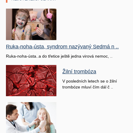
Ruka-noha-ústa, syndrom nazývaný Sedmá n ..
Ruka-noha-ústa..a do třetice ještě jedna virová nemoc, ..
Žilní trombóza
V posledních letech se o žilní
trombóze mluví čím dál č ..