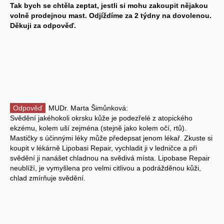
Tak bych se chtěla zeptat, jestli si mohu zakoupit nějakou
volně prodejnou mast. Odjíždíme za 2 týdny na dovolenou.
Děkuji za odpověď.
Odpověď
MUDr. Marta Šimůnková:
Svědění jakéhokoli okrsku kůže je podezřelé z atopického
ekzému, kolem uší zejména (stejně jako kolem očí, rtů).
Mastičky s účinnými léky může předepsat jenom lékař. Zkuste si
koupit v lékárně Lipobasi Repair, vychladit ji v ledničce a při
svědění ji nanášet chladnou na svědivá místa. Lipobase Repair
neublíží, je vymyšlena pro velmi citlivou a podrážděnou kůži,
chlad zmírňuje svědění.