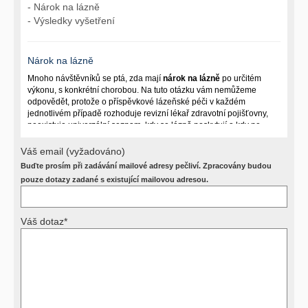
- Nárok na lázně
- Výsledky vyšetření
Nárok na lázně
Mnoho návštěvníků se ptá, zda mají
nárok na lázně
po určitém
výkonu, s konkrétní chorobou. Na tuto otázku vám nemůžeme
odpovědět, protože o příspěvkové lázeňské péči v každém
jednotlivém případě rozhoduje revizní lékař zdravotní pojišťovny,
neexistuje univerzální seznam, kdy se lázně poskytují a kdy ne.
Záleží na mnoha okolnostech (kuřáctví, inkontinence), funkčním
postižení pacienta a dalších zdravotních okolnostech.
Váš email (vyžadováno)
Buďte prosím při zadávání mailové adresy pečliví. Zpracovány budou
Požádejte svého ošetřujícího lékaře o návrh, který pak posoudí
příslušný revizní lékař. My vám spolehlivou odpověď dát
pouze dotazy zadané s existující mailovou adresou.
nemůžeme.
Váš dotaz*
Výsledky vyšetření
Přístrojová vyšetření (CT, rentgen, sono, magnetická rezonance a
další, stejně jako laboratorní testy (krevní obraz, imunologické
vyšetření, biochemické parametry a jiné) jsou pomocnými metodami
a bez znalosti klinického stavu nemají takřka žádnou výpovědní
hodnotu. Není v ničích silách na dálku bez vyšetření lékařem jen ze
závěrů přístrojových a laboratorních testů stanovit diagnózu. Se