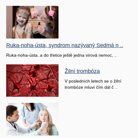
Ruka-noha-ústa, syndrom nazývaný Sedmá n ..
Ruka-noha-ústa..a do třetice ještě jedna virová nemoc, ..
Žilní trombóza
V posledních letech se o žilní
trombóze mluví čím dál č ..