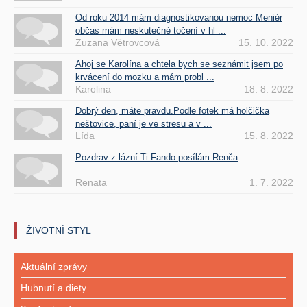
Od roku 2014 mám diagnostikovanou nemoc Meniér
občas mám neskutečné točení v hl ...
Zuzana Větrovcová
15. 10. 2022
Ahoj se Karolína a chtela bych se seznámit jsem po
krvácení do mozku a mám probl ...
Karolina
18. 8. 2022
Dobrý den, máte pravdu.Podle fotek má holčička
neštovice, paní je ve stresu a v ...
Lída
15. 8. 2022
Pozdrav z lázní Ti Fando posílám Renča
Renata
1. 7. 2022
ŽIVOTNÍ STYL
Aktuální zprávy
Hubnutí a diety