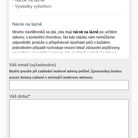
- Výsledky vyšetření
Nárok na lázně
Mnoho návštěvníků se ptá, zda mají
nárok na lázně
po určitém
výkonu, s konkrétní chorobou. Na tuto otázku vám nemůžeme
odpovědět, protože o příspěvkové lázeňské péči v každém
jednotlivém případě rozhoduje revizní lékař zdravotní pojišťovny,
neexistuje univerzální seznam, kdy se lázně poskytují a kdy ne.
Záleží na mnoha okolnostech (kuřáctví, inkontinence), funkčním
postižení pacienta a dalších zdravotních okolnostech.
Váš email (vyžadováno)
Buďte prosím při zadávání mailové adresy pečliví. Zpracovány budou
Požádejte svého ošetřujícího lékaře o návrh, který pak posoudí
příslušný revizní lékař. My vám spolehlivou odpověď dát
pouze dotazy zadané s existující mailovou adresou.
nemůžeme.
Váš dotaz*
Výsledky vyšetření
Přístrojová vyšetření (CT, rentgen, sono, magnetická rezonance a
další, stejně jako laboratorní testy (krevní obraz, imunologické
vyšetření, biochemické parametry a jiné) jsou pomocnými metodami
a bez znalosti klinického stavu nemají takřka žádnou výpovědní
hodnotu. Není v ničích silách na dálku bez vyšetření lékařem jen ze
závěrů přístrojových a laboratorních testů stanovit diagnózu. Se