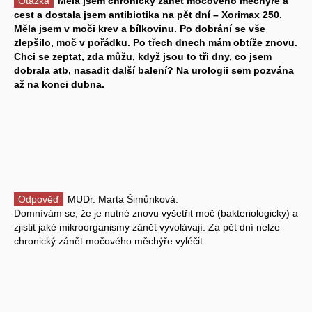
Otázka
Měla jsem chronický zánět močového měchýře a
cest a dostala jsem antibiotika na pět dní – Xorimax 250.
Měla jsem v moči krev a bílkovinu. Po dobrání se vše
zlepšilo, moč v pořádku. Po třech dnech mám obtíže znovu.
Chci se zeptat, zda můžu, když jsou to tři dny, co jsem
dobrala atb, nasadit další balení? Na urologii sem pozvána
až na konci dubna.
Odpověď
MUDr. Marta Šimůnková:
Domnívám se, že je nutné znovu vyšetřit moč (bakteriologicky) a
zjistit jaké mikroorganismy zánět vyvolávají. Za pět dní nelze
chronický zánět močového měchýře vyléčit.