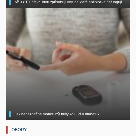
Až 9 z 10 infekcí krku způsobují viry, na které antibiotika nefungují
Jak nebezpečné mohou být mýty kolující o diabetu?
OBORY