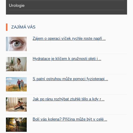
Urologie
ZAJÍMÁ VÁS
Zájem o operaci víček rychle roste napří ..
Hydratace je klíčem k pružnosti pleti i ..
S patní ostruhou může pomoci fyzioterapi ..
Jak po ránu rozhýbat ztuhlé tělo a kdy r ..
Bolí vás kolena? Příčina může být v celé ..