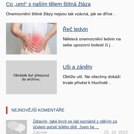
Co „umí“ s naším tělem štítná žláza
Onemocnění štítné žlázy nejsou tak vzácná, jak se dříve ..
Řeč ledvin
Některá onemocnění ledvin na
sebe upozorní bolestí či j ..
Uši a záněty
Obtíže uší. Ne všechny dokáží
trvale přivést k hluchotě ..
NEJNOVĚJŠÍ KOMENTÁŘE
Zdravím, také bych se rád seznámil z někým za
účelem početí bílého dítě. Jsem he ...
Zdenek
25. 10. 2022