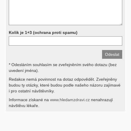
svými dotazy na interpretaci výsledků se proto prosím obracejte na
své lékaře.
Děkujeme za pochopení
Kolik je 1+3 (ochrana proti spamu)
* Odesláním souhlasím se zveřejněním svého dotazu (bez
uvedení jména).
Redakce nemá povinnost na dotaz odpovědět. Zveřejněny
budou ty otázky, které budou podle našeho názoru zajímavé
i pro ostatní návštěvníky.
Informace získané na
www.hledamzdravi.cz
nenahrazují
návštěvu lékaře.