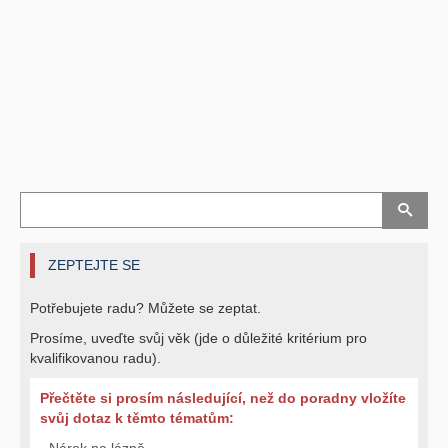
ZEPTEJTE SE
Potřebujete radu? Můžete se zeptat.
Prosíme, uveďte svůj věk (jde o důležité kritérium pro
kvalifikovanou radu).
Přečtěte si prosím následující, než do poradny vložíte
svůj dotaz k těmto tématům:
- Nárok na lázně