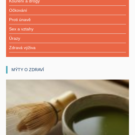
Kouření a drogy
Očkování
Proti únavě
Sex a vztahy
Úrazy
Zdravá výživa
MÝTY O ZDRAVÍ