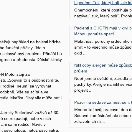
Lipedém: Tuk, který bolí, ale kt
Onemocnění, které postihuje po
nazývají „tuk, který bolí“. Probl
Pacienti s CHOPN mají v krvi pří
léčbou pomůže speci ..
Malátnost, poruchy srdečního
 stěžují například na bolesti břicha
smrt – to všechno může způso
o funkční příčiny. Jde o
oxid ..
o celosvětový problém. Přináší ho
gresu a přednosta Dětské kliniky
Nikl coby alergen může způsob
průjem
N Motol stojí za
Nepříjemné svědění, zarudlá p
. „Souvisí to s osobností dítě,
puchýřky. Alergie na nikl se v
ční rodině, neumí se vyrovnat
projevit ..
odobně. Vše se sčítá a ve
la lékařka. Jistý vliv může mít i
Pozor na sedavé zaměstnání, tr
Mnoho lidí svůj pracovní den d
Jarmily Seifertové zažívá až 30
Sedavé zaměstnání ale sebou 
ré se rozpadají, nebo v nich
zdravotních riz ..
ani sami rodiče. Navíc v
vit psychologa, natož psychiatra,