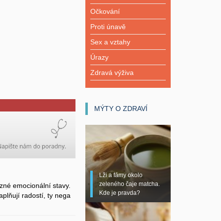
Očkování
Proti únavě
Sex a vztahy
Úrazy
Zdravá výživa
MÝTY O ZDRAVÍ
Lži a fámy okolo
zeleného čaje matcha.
zné emocionální stavy.
Kde je pravda?
plňují radostí, ty nega