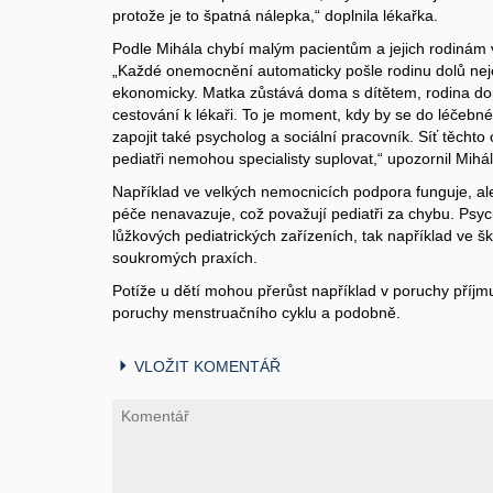
protože je to špatná nálepka,“ doplnila lékařka.
Podle Mihála chybí malým pacientům a jejich rodinám 
„Každé onemocnění automaticky pošle rodinu dolů neje
ekonomicky. Matka zůstává doma s dítětem, rodina dop
cestování k lékaři. To je moment, kdy by se do léčebn
zapojit také psycholog a sociální pracovník. Síť těch
pediatři nemohou specialisty suplovat,“ upozornil Mihál
Například ve velkých nemocnicích podpora funguje, al
péče nenavazuje, což považují pediatři za chybu. Psyc
lůžkových pediatrických zařízeních, tak například ve š
soukromých praxích.
Potíže u dětí mohou přerůst například v poruchy příjmu
poruchy menstruačního cyklu a podobně.
VLOŽIT KOMENTÁŘ