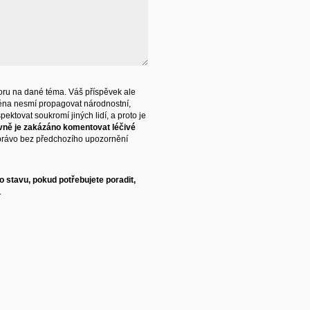
ru na dané téma. Váš příspěvek ale
éna nesmí propagovat národnostní,
ektovat soukromí jiných lidí, a proto je
vně je zakázáno komentovat léčivé
právo bez předchozího upozornění
 stavu, pokud potřebujete poradit,
.