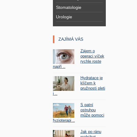
Stomatologie
Urologie
ZAJÍMÁ VÁS
Zájem o
operaci víček
rychle roste
napří ..
Hydratace je
klíčem k
pružnosti pleti
i ..
S patní
ostruhou
může pomoci
fyzioterapi ..
Jak po ránu
rozhýbat