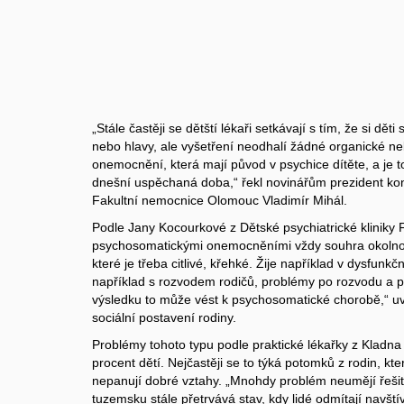
„Stále častěji se dětští lékaři setkávají s tím, že si děti
nebo hlavy, ale vyšetření neodhalí žádné organické neb
onemocnění, která mají původ v psychice dítěte, a je t
dnešní uspěchaná doba,“ řekl novinářům prezident kon
Fakultní nemocnice Olomouc Vladimír Mihál.
Podle Jany Kocourkové z Dětské psychiatrické kliniky F
psychosomatickými onemocněními vždy souhra okolností
které je třeba citlivé, křehké. Žije například v dysfunk
například s rozvodem rodičů, problémy po rozvodu a p
výsledku to může vést k psychosomatické chorobě,“ uved
sociální postavení rodiny.
Problémy tohoto typu podle praktické lékařky z Kladna 
procent dětí. Nejčastěji se to týká potomků z rodin, kte
nepanují dobré vztahy. „Mnohdy problém neumějí řešit 
tuzemsku stále přetrvává stav, kdy lidé odmítají navští