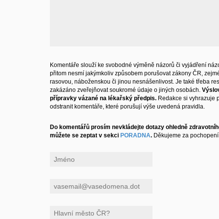
Komentáře slouží ke svobodné výměně názorů či vyjádření názo
přitom nesmí jakýmkoliv způsobem porušovat zákony ČR, zejm
rasovou, náboženskou či jinou nesnášenlivost. Je také třeba resp
zakázáno zveřejňovat soukromé údaje o jiných osobách.
Výslo
přípravky vázané na lékařský předpis.
Redakce si vyhrazuje 
odstranit komentáře, které porušují výše uvedená pravidla.
Do komentářů prosím nevkládejte dotazy ohledně zdravotního
můžete se zeptat v sekci
PORADNA
.
Děkujeme za pochopení