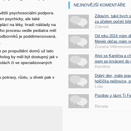
NEJNOVĚJŠÍ KOMENTÁŘE
větší psychosociální podpora.
Zdravím, také bych 
n psychicky, ale také
za účelem početí bílé
lácí na léky, hradí náklady na
Zdenek
ého procesu vedle pediatra měl
Od roku 2014 mám d
to odborníků je poddimenzovaná,
Meniér občas mám nes
.
Zuzana Větrovcová
e po propuštění domů už tato
Ahoj se Karolína a c
holog by měl být dostupný jak v
jsem po krvácení do 
kolách či ve specializovaných
Karolina
Dobrý den, máte pra
 potravy, růstu, u dívek pak v
holčička neštovice, pa
Lída
Pozdrav z lázní Ti 
Renata