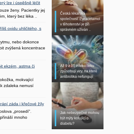
erý lze i úspěšně léčit
uze ženy. Pacientky jej
Česká lékařská
ém, který bez léka ..
společnost: Paracetamol
v těhotenství je při
liš oxidu uhličitého, s
správném užíván ..
 rytmu, nebo dokonce
bit zvýšená koncentrace
Až 9 z 10 infekcí krku
it ekzém, astma či
způsobují viry, na které
antibiotika nefungují
okožka, mokvající
šak zdaleka nemusí
ápí záda i křečové žíly
oslova „prosedí“.
Jak nebezpečné mohou
přináší mnoho
být mýty kolující o
diabetu?