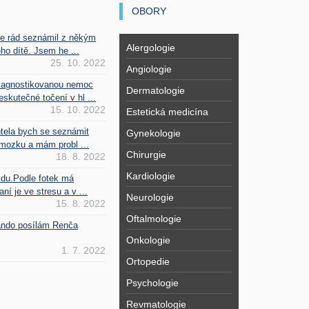
OBORY
se rád seznámil z někým
Alergologie
ho dítě. Jsem he ...
25. 10. 2022
Angiologie
iagnostikovanou nemoc
Dermatologie
kutečné točení v hl ...
15. 10. 2022
Estetická medicína
htela bych se seznámit
Gynekologie
mozku a mám probl ...
Chirurgie
18. 8. 2022
Kardiologie
vdu.Podle fotek má
ní je ve stresu a v ...
Neurologie
15. 8. 2022
Oftalmologie
Fando posílám Renča
Onkologie
1. 7. 2022
Ortopedie
Psychologie
Revmatologie