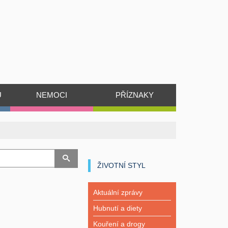
Ů
NEMOCI
PŘÍZNAKY
ŽIVOTNÍ STYL
Aktuální zprávy
Hubnutí a diety
Kouření a drogy