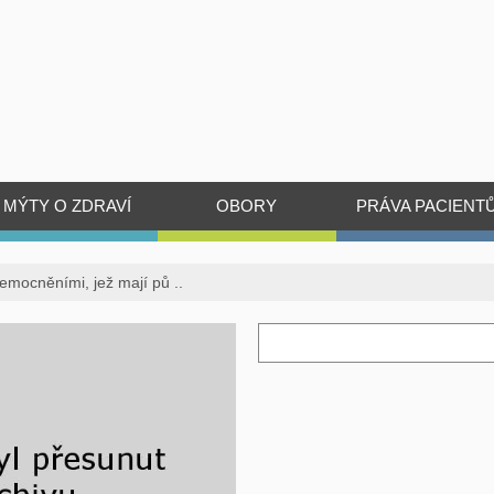
MÝTY O ZDRAVÍ
OBORY
PRÁVA PACIENT
nemocněními, jež mají pů ..