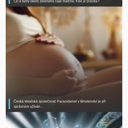
Lži a fámy okolo zeleného čaje matcha. Kde je pravda?
Česká lékařská společnost: Paracetamol v těhotenství je při
správném užíván ..