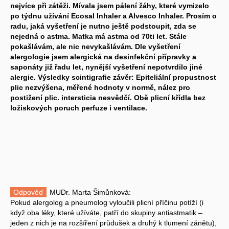
nejvíce při zátěži. Mívala jsem pálení žáhy, které vymizelo
po týdnu užívání Ecosal Inhaler a Alvesco Inhaler. Prosím o
radu, jaká vyšetření je nutno ještě podstoupit, zda se
nejedná o astma. Matka má astma od 70ti let. Stále
pokašlávám, ale nic nevykašlávám. Dle vyšetření
alergologie jsem alergická na desinfekční přípravky a
saponáty již řadu let, nynější vyšetření nepotvrdilo jiné
alergie. Výsledky scintigrafie závěr: Epiteliální propustnost
plic nezvýšena, měřené hodnoty v normě, nález pro
postižení plic. intersticia nesvědčí. Obě plicní křídla bez
ložiskových poruch perfuze i ventilace.
Odpověď
MUDr. Marta Šimůnková:
Pokud alergolog a pneumolog vyloučili plicní příčinu potíží (i
když oba léky, které užíváte, patří do skupiny antiastmatik –
jeden z nich je na rozšíření průdušek a druhý k tlumení zánětu),