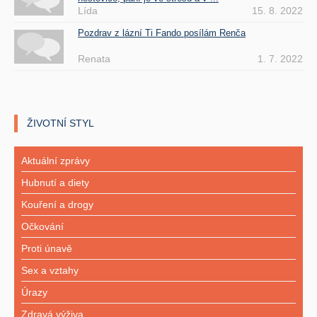
Lída
15. 8. 2022
Pozdrav z lázní Ti Fando posílám Renča
Renata
1. 7. 2022
ŽIVOTNÍ STYL
Aktuální zprávy
Hubnutí a diety
Kouření a drogy
Očkování
Proti únavě
Sex a vztahy
Úrazy
Zdravá výživa