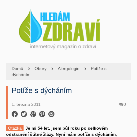
Domů
Obory
Alergologie
Potíže s
dýcháním
Potíže s dýcháním
1. března 2011
0
Otázka
Je mi 54 let, jsem půl roku po celkovém
odstranění štítné žlázy. Nyní mám potíže s dýcháním,