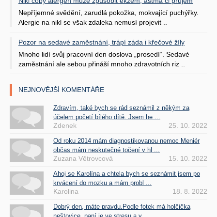
Nikl coby alergen může způsobit ekzém, astma či průjem
Nepříjemné svědění, zarudlá pokožka, mokvající puchýřky.
Alergie na nikl se však zdaleka nemusí projevit ..
Pozor na sedavé zaměstnání, trápí záda i křečové žíly
Mnoho lidí svůj pracovní den doslova „prosedí“. Sedavé
zaměstnání ale sebou přináší mnoho zdravotních riz ..
NEJNOVĚJŠÍ KOMENTÁŘE
Zdravím, také bych se rád seznámil z někým za
účelem početí bílého dítě. Jsem he ...
Zdenek
25. 10. 2022
Od roku 2014 mám diagnostikovanou nemoc Meniér
občas mám neskutečné točení v hl ...
Zuzana Větrovcová
15. 10. 2022
Ahoj se Karolína a chtela bych se seznámit jsem po
krvácení do mozku a mám probl ...
Karolina
18. 8. 2022
Dobrý den, máte pravdu.Podle fotek má holčička
neštovice, paní je ve stresu a v ...