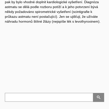
pak by bylo vhodné doplnit kardiologické vyšetření. Diagnóza
astmatu se dělá podle rozboru potíží a k jeho potvrzení bývá
někdy požadováno spirometrické vyšetření (scintigrafie k
průkazu astmatu není postačující). Jen se ujišťuji, že užíváte
náhradu hormonů štítné žlázy (nejspíše lék s levothyroxinem).