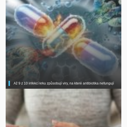
Až 9 z 10 infekcí krku způsobují viry, na které antibiotika nefungují