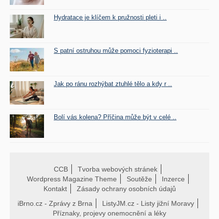
Hydratace je klíčem k pružnosti pleti i ..
S patní ostruhou může pomoci fyzioterapi ..
Jak po ránu rozhýbat ztuhlé tělo a kdy r ..
Bolí vás kolena? Příčina může být v celé ..
CCB
Tvorba webových stránek
Wordpress Magazine Theme
Soutěže
Inzerce
Kontakt
Zásady ochrany osobních údajů
iBrno.cz - Zprávy z Brna
ListyJM.cz - Listy jižní Moravy
Příznaky, projevy onemocnění a léky