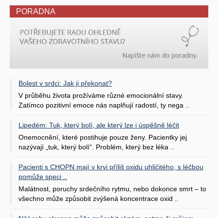
PORADNA
Bolest v srdci: Jak ji překonat?
V průběhu života prožíváme různé emocionální stavy.
Zatímco pozitivní emoce nás naplňují radostí, ty nega ..
Lipedém: Tuk, který bolí, ale který lze i úspěšně léčit
Onemocnění, které postihuje pouze ženy. Pacientky jej
nazývají „tuk, který bolí“. Problém, který bez léka ..
Pacienti s CHOPN mají v krvi příliš oxidu uhličitého, s léčbou
pomůže speci ..
Malátnost, poruchy srdečního rytmu, nebo dokonce smrt – to
všechno může způsobit zvýšená koncentrace oxid ..