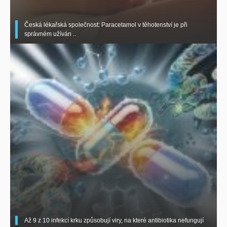
Česká lékařská společnost: Paracetamol v těhotenství je při
správném užíván ..
Až 9 z 10 infekcí krku způsobují viry, na které antibiotika nefungují