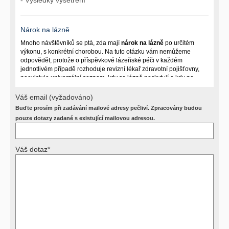
Nárok na lázně
Mnoho návštěvníků se ptá, zda mají
nárok na lázně
po určitém
výkonu, s konkrétní chorobou. Na tuto otázku vám nemůžeme
odpovědět, protože o příspěvkové lázeňské péči v každém
jednotlivém případě rozhoduje revizní lékař zdravotní pojišťovny,
neexistuje univerzální seznam, kdy se lázně poskytují a kdy ne.
Záleží na mnoha okolnostech (kuřáctví, inkontinence), funkčním
postižení pacienta a dalších zdravotních okolnostech.
Váš email (vyžadováno)
Buďte prosím při zadávání mailové adresy pečliví. Zpracovány budou
Požádejte svého ošetřujícího lékaře o návrh, který pak posoudí
příslušný revizní lékař. My vám spolehlivou odpověď dát
pouze dotazy zadané s existující mailovou adresou.
nemůžeme.
Váš dotaz*
Výsledky vyšetření
Přístrojová vyšetření (CT, rentgen, sono, magnetická rezonance a
další, stejně jako laboratorní testy (krevní obraz, imunologické
vyšetření, biochemické parametry a jiné) jsou pomocnými metodami
a bez znalosti klinického stavu nemají takřka žádnou výpovědní
hodnotu. Není v ničích silách na dálku bez vyšetření lékařem jen ze
závěrů přístrojových a laboratorních testů stanovit diagnózu. Se
svými dotazy na interpretaci výsledků se proto prosím obracejte na