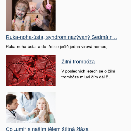
Ruka-noha-ústa, syndrom nazývaný Sedmá n ..
Ruka-noha-ústa..a do třetice ještě jedna virová nemoc, ..
Žilní trombóza
V posledních letech se o žilní
trombóze mluví čím dál č ..
Co „umí“ s naším tělem štítná žláza