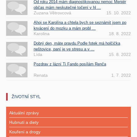
Od roku 2014 mám diagnostikovanou nemoc Meniér
občas mám neskutečné točení v hl ...
Zuzana Větrovcová
15. 10. 2022
Ahoj se Karolína a chtela bych se seznámit jsem po
krvácení do mozku a mám probl ...
Karolina
18. 8. 2022
Dobrý den, máte pravdu.Podle fotek má holčička
neštovice, paní je ve stresu a v ...
Lída
15. 8. 2022
Pozdrav z lázní Ti Fando posílám Renča
Renata
1. 7. 2022
ŽIVOTNÍ STYL
Aktuální zprávy
Hubnutí a diety
Kouření a drogy