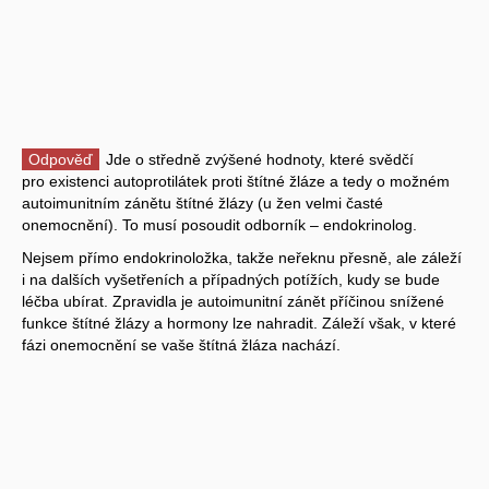
Odpověď
Jde o středně zvýšené hodnoty, které svědčí
pro existenci autoprotilátek proti štítné žláze a tedy o možném
autoimunitním zánětu štítné žlázy (u žen velmi časté
onemocnění). To musí posoudit odborník – endokrinolog.
Nejsem přímo endokrinoložka, takže neřeknu přesně, ale záleží
i na dalších vyšetřeních a případných potížích, kudy se bude
léčba ubírat. Zpravidla je autoimunitní zánět příčinou snížené
funkce štítné žlázy a hormony lze nahradit. Záleží však, v které
fázi onemocnění se vaše štítná žláza nachází.