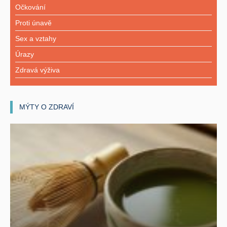
Očkování
Proti únavě
Sex a vztahy
Úrazy
Zdravá výživa
MÝTY O ZDRAVÍ