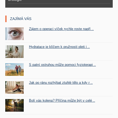
ZAJÍMÁ VÁS
Zájem o operaci víček rychle roste napří ..
Hydratace je klíčem k pružnosti pleti i ..
S patní ostruhou může pomoci fyzioterapi ..
Jak po ránu rozhýbat ztuhlé tělo a kdy r ..
Bolí vás kolena? Příčina může být v celé ..