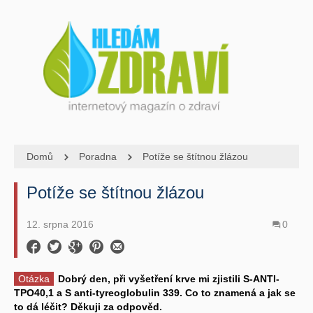
Domů
Poradna
Potíže se štítnou žlázou
Potíže se štítnou žlázou
12. srpna 2016
0
Otázka
Dobrý den, při vyšetření krve mi zjistili S-ANTI-
TPO40,1 a S anti-tyreoglobulin 339. Co to znamená a jak se
to dá léčit? Děkuji za odpověd.