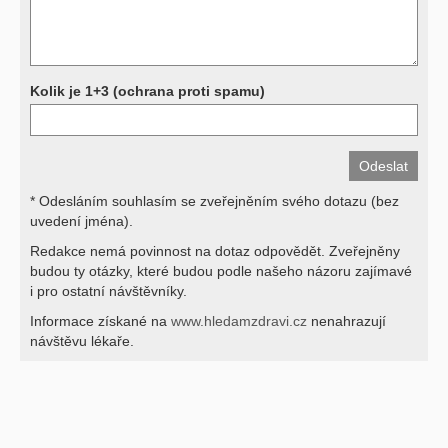
své lékaře.
Děkujeme za pochopení
Kolik je 1+3 (ochrana proti spamu)
* Odesláním souhlasím se zveřejněním svého dotazu (bez
uvedení jména).
Redakce nemá povinnost na dotaz odpovědět. Zveřejněny
budou ty otázky, které budou podle našeho názoru zajímavé
i pro ostatní návštěvníky.
Informace získané na
www.hledamzdravi.cz
nenahrazují
návštěvu lékaře.