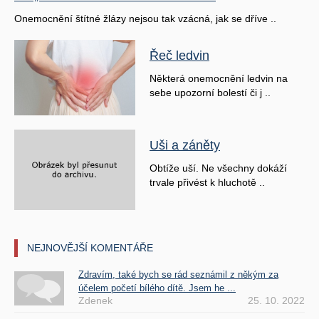
Onemocnění štítné žlázy nejsou tak vzácná, jak se dříve ..
Řeč ledvin
Některá onemocnění ledvin na
sebe upozorní bolestí či j ..
Uši a záněty
Obtíže uší. Ne všechny dokáží
trvale přivést k hluchotě ..
NEJNOVĚJŠÍ KOMENTÁŘE
Zdravím, také bych se rád seznámil z někým za
účelem početí bílého dítě. Jsem he ...
Zdenek
25. 10. 2022