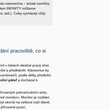
olu nekonečna – ležaté osmičky,
mbolem INFINITY můžeme
v, atd.). Cviky vycházejí vždy
ání pracoviště, co si
mít v loktech ideálně pravý úhel,
bit a předklánět. Klávesnice by
centimetrů, podle délky předloktí.
krční páteř
a docházet k
 přirozeným pokračováním stolu.
řed monitoru. Monitor je vzdálen
ýt akorát na velikost vaší dlaně,
 přirozené pozici.