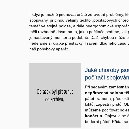
I když je možné jmenovat určité zdravotní problémy, kte
spojovány, příčinou většiny těchto „počítačových choro
téměř ve stejné poloze, a dále neergonomické uspořád
měli rozhodně dávat na to, jak u počítače sedíme, jak 
je nastavený monitor a podobně. Další chybou může b
neděláme si krátké přestávky. Trávení dlouhého času v 
náš pohybový aparát.
Jaké choroby jsou
počítači spojová
Při sedavém zaměstnání
nepřirozená poloha tě
páteř, ramena, předloktí
loktů, zápěstí i prstů. 
můžeme pociťovat boles
končetin
. Objevuje se 
bederní páteř. Přidat 