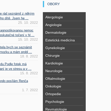
OBORY
se rád seznámil z někým
Alergologie
ho dítě. Jsem he ...
25. 10. 2022
Angiologie
iagnostikovanou nemoc
Dermatologie
kutečné točení v hl ...
15. 10. 2022
Estetická medicína
htela bych se seznámit
Gynekologie
mozku a mám probl ...
Chirurgie
18. 8. 2022
Kardiologie
vdu.Podle fotek má
ní je ve stresu a v ...
Neurologie
15. 8. 2022
Oftalmologie
Fando posílám Renča
Onkologie
1. 7. 2022
Ortopedie
Psychologie
Revmatologie