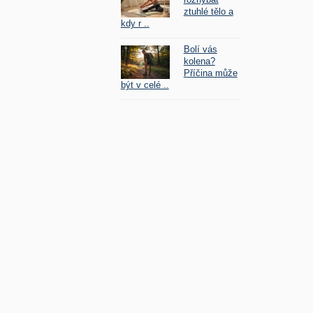
ztuhlé tělo a
kdy r ..
Bolí vás
kolena?
Příčina může
být v celé ..