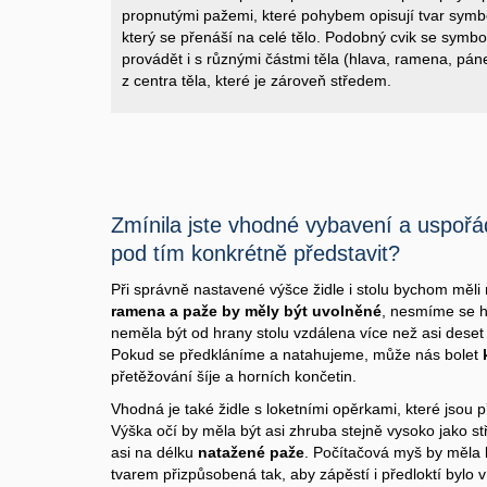
propnutými pažemi, které pohybem opisují tvar symb
který se přenáší na celé tělo. Podobný cvik se sy
provádět i s různými částmi těla (hlava, ramena, páne
z centra těla, které je zároveň středem.
Zmínila jste vhodné vybavení a uspořád
pod tím konkrétně představit?
Při správně nastavené výšce židle i stolu bychom měli 
ramena a paže by měly být uvolněné
, nesmíme se hr
neměla být od hrany stolu vzdálena více než asi deset 
Pokud se předkláníme a natahujeme, může nás bolet
přetěžování šíje a horních končetin.
Vhodná je také židle s loketními opěrkami, které jsou
Výška očí by měla být asi zhruba stejně vysoko jako st
asi na délku
natažené paže
. Počítačová myš by měla b
tvarem přizpůsobená tak, aby zápěstí i předloktí bylo v