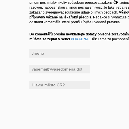
přitom nesmí jakýmkoliv způsobem porušovat zákony ČR, zejm
rasovou, náboženskou či jinou nesnášenlivost. Je také třeba resp
zakázáno zveřejňovat soukromé údaje o jiných osobách.
Výslo
přípravky vázané na lékařský předpis.
Redakce si vyhrazuje 
odstranit komentáře, které porušují výše uvedená pravidla.
Do komentářů prosím nevkládejte dotazy ohledně zdravotního
můžete se zeptat v sekci
PORADNA
.
Děkujeme za pochopení