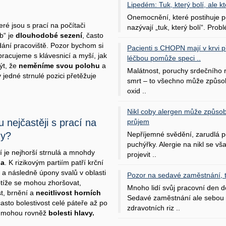
Lipedém: Tuk, který bolí, ale kt
Onemocnění, které postihuje po
ré jsou s prací na počítači
nazývají „tuk, který bolí“. Probl
b“ je
dlouhodobé sezení
, často
ání pracoviště. Pozor bychom si
Pacienti s CHOPN mají v krvi pří
pracujeme s klávesnicí a myší, jak
léčbou pomůže speci ..
ýt, že
neměníme svou polohu
a
Malátnost, poruchy srdečního
jedné strnulé pozici přetěžuje
smrt – to všechno může způso
oxid ..
Nikl coby alergen může způsob
 nejčastěji s prací na
průjem
Nepříjemné svědění, zarudlá p
ny?
puchýřky. Alergie na nikl se v
 je nejhorší strnulá a mnohdy
projevit ..
la
. K rizikovým partiím patří krční
 a následně úpony svalů v oblasti
Pozor na sedavé zaměstnání, tr
Obtíže se mohou zhoršovat,
Mnoho lidí svůj pracovní den d
t, brnění a
necitlivost horních
Sedavé zaměstnání ale sebou 
často bolestivost celé páteře až po
zdravotních riz ..
se mohou rovněž
bolesti hlavy.