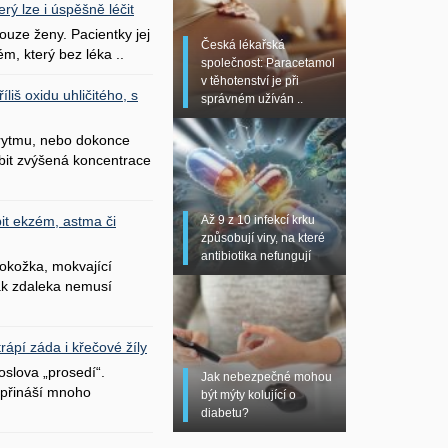
erý lze i úspěšně léčit
uze ženy. Pacientky jej
Česká lékařská
ém, který bez léka ..
společnost: Paracetamol
v těhotenství je při
liš oxidu uhličitého, s
správném užíván ..
 rytmu, nebo dokonce
bit zvýšená koncentrace
Až 9 z 10 infekcí krku
it ekzém, astma či
způsobují viry, na které
antibiotika nefungují
okožka, mokvající
šak zdaleka nemusí
ápí záda i křečové žíly
oslova „prosedí“.
Jak nebezpečné mohou
přináší mnoho
být mýty kolující o
diabetu?