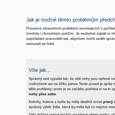
Jak je možné těmto problémům předc
Prevence zdravotních problémů souvisejících s počít
mnohdy i chronickým potížím. Je nezbytné zajistit si 
uspořádání pracoviště tak, abychom mohli sedět správ
nemuseli se hrbit.
Víte jak…
Správný sed vypadá tak, že obě nohy jsou opřené c
rozkročené asi na šířku pánve.Tento posed je spíše
dělá problémy, proto je ze začátku potřeba si na to 
nohy přes sebe
.
Kotníky, kolena a kyčle by měly ideálně svírat
pravý 
správný výběr židle, která by měla být co nejvíce nast
Tělo držíme pokud možno vyvážené všemi směry, včet