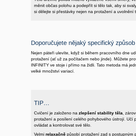
měnit občas polohu a podepřít si tělo tak, aby si svaly
si dělejte si přestávky nejen na protažení a uvolnění t
Doporučujete nějaký specifický způsob
Nejen páteři ulevíte, když si během pracovního dne u
protažení (ať už za počítačem nebo jinde). Můžete pro
INFINITY ve stoje i přímo na židli. Tato metoda má jed
velké množství variací.
TIP…
Cvičení je založeno na
zlepšení stability těla
, záro
protažení a posílení celého pohybového ústrojí. Učí 
ovládat a kontrolovat své tělo.
Velmi
relaxačně
působí protažení zad s postupným 