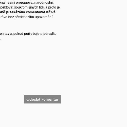
éna nesmí propagovat národnostní,
ektovat soukromí jiných lidí, a proto je
vně je zakázáno komentovat léčivé
právo bez předchozího upozornění
 stavu, pokud potřebujete poradit,
.