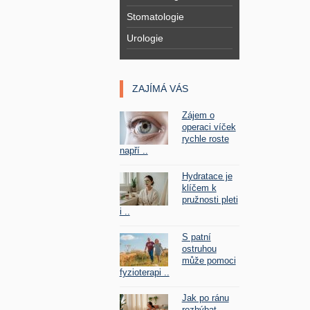
Stomatologie
Urologie
ZAJÍMÁ VÁS
Zájem o
operaci víček
rychle roste
napří ..
Hydratace je
klíčem k
pružnosti pleti
i ..
S patní
ostruhou
může pomoci
fyzioterapi ..
Jak po ránu
rozhýbat