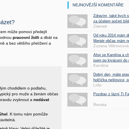
NEJNOVĚJŠÍ KOMENTÁŘE
Zdravím, také bych 
za účelem početí bílé
házet?
Zdenek
ačem může pomoci předejít
Od roku 2014 mám d
vhodnou
pracovní židli
a dbát na
Meniér občas mám nes
ně a bez většího přetížení a
Zuzana Větrovcová
Ahoj se Karolína a c
jsem po krvácení do 
Karolina
Dobrý den, máte pra
holčička neštovice, pa
Lída
elým chodidlem o podlahu,
 typický pro muže a ženám občas
Pozdrav z lázní Ti 
opravdu zvyknout a
nedávat
Renata
úhel
. K tomu nám pomůže
avitelná.
ně hlavy. Velmi důležité je