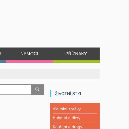
Ů
NEMOCI
PŘÍZNAKY
ŽIVOTNÍ STYL
Aktuální zprávy
Hubnutí a diety
Kouření a drogy