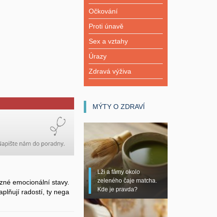
Očkování
Proti únavě
Sex a vztahy
Úrazy
Zdravá výživa
MÝTY O ZDRAVÍ
Lži a fámy okolo
zeleného čaje matcha.
zné emocionální stavy.
Kde je pravda?
plňují radostí, ty nega