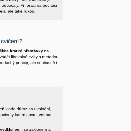
 odpočaly. Při práci na počítači
ěla, ale také rukou.
 cvičení?
děláte
krátké přestávky
na
vádět libovolné cviky s metodou
noduchý princip, ale současně i
veň klade důraz na uvolnění,
pacienty koordinovat, vnímat,
předklonem i se záklonem a