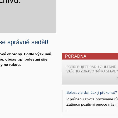
se správně sedět!
ačové choroby. Podle výzkumů
PORADNA
e, občas trpí bolestmi šíje
ny na rukou.
Bolest v srdci: Jak ji překonat?
V průběhu života prožíváme rů
Zatímco pozitivní emoce nás na
..