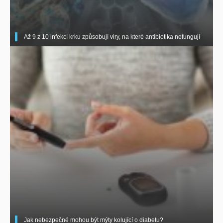
Až 9 z 10 infekcí krku způsobují viry, na které antibiotika nefungují
Jak nebezpečné mohou být mýty kolující o diabetu?