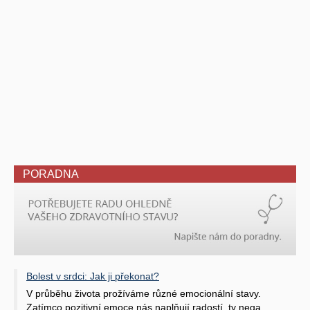
PORADNA
Bolest v srdci: Jak ji překonat?
V průběhu života prožíváme různé emocionální stavy.
Zatímco pozitivní emoce nás naplňují radostí, ty nega ..