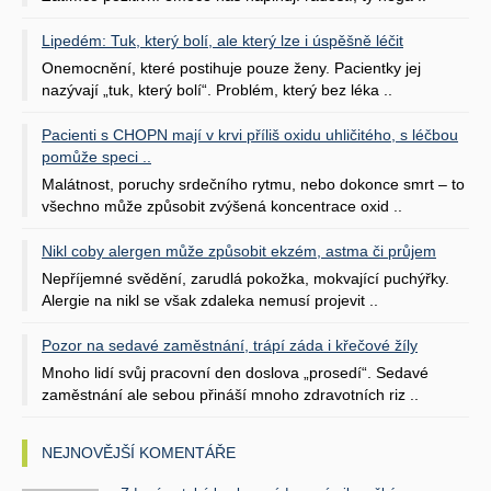
Lipedém: Tuk, který bolí, ale který lze i úspěšně léčit
Onemocnění, které postihuje pouze ženy. Pacientky jej
nazývají „tuk, který bolí“. Problém, který bez léka ..
Pacienti s CHOPN mají v krvi příliš oxidu uhličitého, s léčbou
pomůže speci ..
Malátnost, poruchy srdečního rytmu, nebo dokonce smrt – to
všechno může způsobit zvýšená koncentrace oxid ..
Nikl coby alergen může způsobit ekzém, astma či průjem
Nepříjemné svědění, zarudlá pokožka, mokvající puchýřky.
Alergie na nikl se však zdaleka nemusí projevit ..
Pozor na sedavé zaměstnání, trápí záda i křečové žíly
Mnoho lidí svůj pracovní den doslova „prosedí“. Sedavé
zaměstnání ale sebou přináší mnoho zdravotních riz ..
NEJNOVĚJŠÍ KOMENTÁŘE