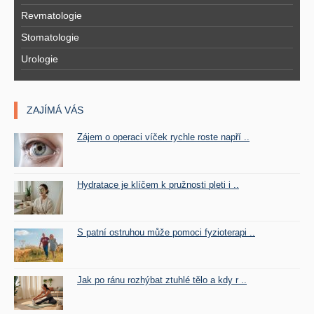
Revmatologie
Stomatologie
Urologie
ZAJÍMÁ VÁS
Zájem o operaci víček rychle roste napří ..
Hydratace je klíčem k pružnosti pleti i ..
S patní ostruhou může pomoci fyzioterapi ..
Jak po ránu rozhýbat ztuhlé tělo a kdy r ..