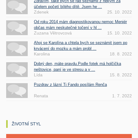
Zdravím, také bych se rád seznámil z někým za
účelem početí bílého dítě. Jsem he ...
Zdenek
25. 10. 2022
Od roku 2014 mám diagnostikovanou nemoc Meniér
občas mám neskutečné točení v hl ...
Zuzana Větrovcová
15. 10. 2022
Ahoj se Karolína a chtela bych se seznámit jsem po
krvácení do mozku a mám probl ...
Karolina
18. 8. 2022
Dobrý den, máte pravdu.Podle fotek má holčička
neštovice, paní je ve stresu a v ...
Lída
15. 8. 2022
Pozdrav z lázní Ti Fando posílám Renča
Renata
1. 7. 2022
ŽIVOTNÍ STYL