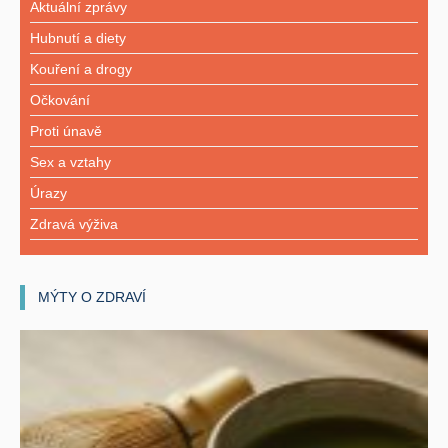
Aktuální zprávy
Hubnutí a diety
Kouření a drogy
Očkování
Proti únavě
Sex a vztahy
Úrazy
Zdravá výživa
MÝTY O ZDRAVÍ