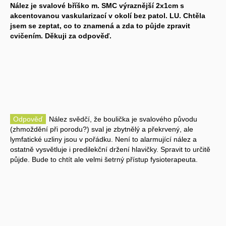
Nález je svalové bříško m. SMC výraznější 2x1cm s
akcentovanou vaskularizací v okolí bez patol. LU. Chtěla
jsem se zeptat, co to znamená a zda to půjde zpravit
cvičením. Děkuji za odpověď.
Odpověď
Nález svědčí, že boulička je svalového původu
(zhmoždění při porodu?) sval je zbytnělý a překrvený, ale
lymfatické uzliny jsou v pořádku. Není to alarmující nález a
ostatně vysvětluje i predilekční držení hlavičky. Spravit to určitě
půjde. Bude to chtít ale velmi šetrný přístup fysioterapeuta.