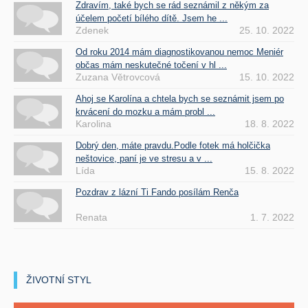
Zdravím, také bych se rád seznámil z někým za
účelem početí bílého dítě. Jsem he ...
Zdenek
25. 10. 2022
Od roku 2014 mám diagnostikovanou nemoc Meniér
občas mám neskutečné točení v hl ...
Zuzana Větrovcová
15. 10. 2022
Ahoj se Karolína a chtela bych se seznámit jsem po
krvácení do mozku a mám probl ...
Karolina
18. 8. 2022
Dobrý den, máte pravdu.Podle fotek má holčička
neštovice, paní je ve stresu a v ...
Lída
15. 8. 2022
Pozdrav z lázní Ti Fando posílám Renča
Renata
1. 7. 2022
ŽIVOTNÍ STYL