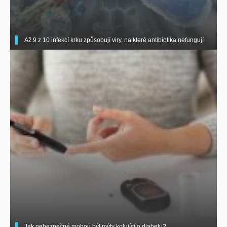
Až 9 z 10 infekcí krku způsobují viry, na které antibiotika nefungují
Jak nebezpečné mohou být mýty kolující o diabetu?