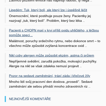
Zatímco pozitivní emoce nás naplňují radostí, ty nega ..
Lipedém: Tuk, který bolí, ale který lze i úspěšně léčit
Onemocnění, které postihuje pouze ženy. Pacientky jej
nazývají „tuk, který bolí“. Problém, který bez léka ..
Pacienti s CHOPN mají v krvi příliš oxidu uhličitého, s léčbou
pomůže speci ..
Malátnost, poruchy srdečního rytmu, nebo dokonce smrt – to
všechno může způsobit zvýšená koncentrace oxid ..
Nikl coby alergen může způsobit ekzém, astma či průjem
Nepříjemné svědění, zarudlá pokožka, mokvající puchýřky.
Alergie na nikl se však zdaleka nemusí projevit ..
Pozor na sedavé zaměstnání, trápí záda i křečové žíly
Mnoho lidí svůj pracovní den doslova „prosedí“. Sedavé
zaměstnání ale sebou přináší mnoho zdravotních riz ..
NEJNOVĚJŠÍ KOMENTÁŘE