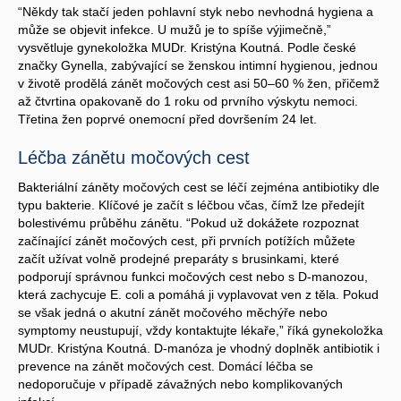
“Někdy tak stačí jeden pohlavní styk nebo nevhodná hygiena a
může se objevit infekce. U mužů je to spíše výjimečně,”
vysvětluje gynekoložka MUDr. Kristýna Koutná. Podle české
značky Gynella, zabývající se ženskou intimní hygienou, jednou
v životě prodělá zánět močových cest asi 50–60 % žen, přičemž
až čtvrtina opakovaně do 1 roku od prvního výskytu nemoci.
Třetina žen poprvé onemocní před dovršením 24 let.
Léčba zánětu močových cest
Bakteriální záněty močových cest se léčí zejména antibiotiky dle
typu bakterie. Klíčové je začít s léčbou včas, čímž lze předejít
bolestivému průběhu zánětu. “Pokud už dokážete rozpoznat
začínající zánět močových cest, při prvních potížích můžete
začít užívat volně prodejné preparáty s brusinkami, které
podporují správnou funkci močových cest nebo s D-manozou,
která zachycuje E. coli a pomáhá ji vyplavovat ven z těla. Pokud
se však jedná o akutní zánět močového měchýře nebo
symptomy neustupují, vždy kontaktujte lékaře,” říká gynekoložka
MUDr. Kristýna Koutná. D-manóza je vhodný doplněk antibiotik i
prevence na zánět močových cest. Domácí léčba se
nedoporučuje v případě závažných nebo komplikovaných