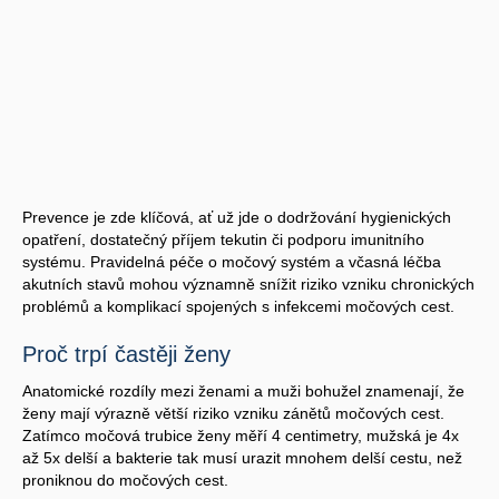
Prevence je zde klíčová, ať už jde o dodržování hygienických
opatření, dostatečný příjem tekutin či podporu imunitního
systému. Pravidelná péče o močový systém a včasná léčba
akutních stavů mohou významně snížit riziko vzniku chronických
problémů a komplikací spojených s infekcemi močových cest.
Proč trpí častěji ženy
Anatomické rozdíly mezi ženami a muži bohužel znamenají, že
ženy mají výrazně větší riziko vzniku zánětů močových cest.
Zatímco močová trubice ženy měří 4 centimetry, mužská je 4x
až 5x delší a bakterie tak musí urazit mnohem delší cestu, než
proniknou do močových cest.