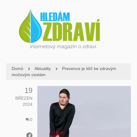
Domů
Aktuality
Prevence je klíč ke zdravým
močovým cestám
19
BŘEZEN
2024
0