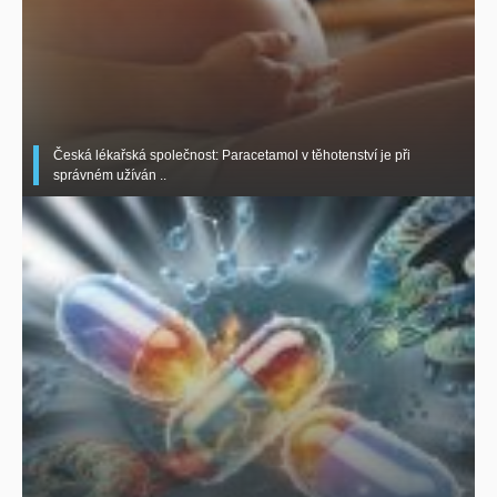
Česká lékařská společnost: Paracetamol v těhotenství je při
správném užíván ..