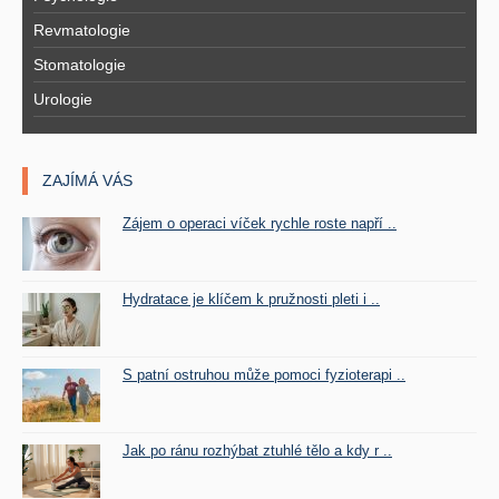
Revmatologie
Stomatologie
Urologie
ZAJÍMÁ VÁS
Zájem o operaci víček rychle roste napří ..
Hydratace je klíčem k pružnosti pleti i ..
S patní ostruhou může pomoci fyzioterapi ..
Jak po ránu rozhýbat ztuhlé tělo a kdy r ..