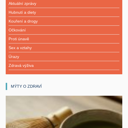
Aktuální zprávy
Hubnutí a diety
Kouření a drogy
Očkování
Proti únavě
Sex a vztahy
Úrazy
Zdravá výživa
MÝTY O ZDRAVÍ