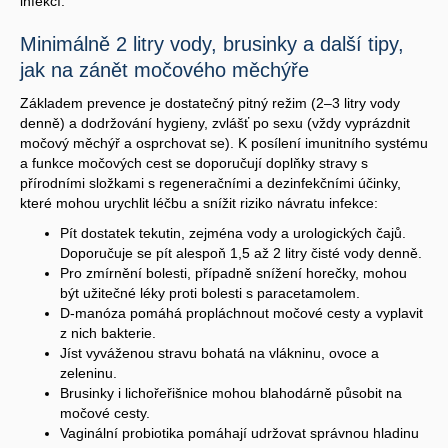
infekcí.
Minimálně 2 litry vody, brusinky a další tipy,
jak na zánět močového měchýře
Základem prevence je dostatečný pitný režim (2–3 litry vody
denně) a dodržování hygieny, zvlášť po sexu (vždy vyprázdnit
močový měchýř a osprchovat se). K posílení imunitního systému
a funkce močových cest se doporučují doplňky stravy s
přírodními složkami s regeneračními a dezinfekčními účinky,
které mohou urychlit léčbu a snížit riziko návratu infekce:
Pít dostatek tekutin, zejména vody a urologických čajů.
Doporučuje se pít alespoň 1,5 až 2 litry čisté vody denně.
Pro zmírnění bolesti, případně snížení horečky, mohou
být užitečné léky proti bolesti s paracetamolem.
D-manóza pomáhá propláchnout močové cesty a vyplavit
z nich bakterie.
Jíst vyváženou stravu bohatá na vlákninu, ovoce a
zeleninu.
Brusinky i lichořeřišnice mohou blahodárně působit na
močové cesty.
Vaginální probiotika pomáhají udržovat správnou hladinu