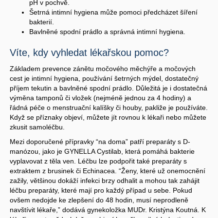
pH v pochvě.
Šetrná intimní hygiena může pomoci předcházet šíření
bakterií.
Bavlněné spodní prádlo a správná intimní hygiena.
Víte, kdy vyhledat lékařskou pomoc?
Základem prevence zánětu močového měchýře a močových
cest je intimní hygiena, používání šetrných mýdel, dostatečný
příjem tekutin a bavlněné spodní prádlo. Důležitá je i dostatečná
výměna tamponů či vložek (nejméně jednou za 4 hodiny) a
řádná péče o menstruační kalíšky či houby, pakliže je používáte.
Když se příznaky objeví, můžete jít rovnou k lékaři nebo můžete
zkusit samoléčbu.
Mezi doporučené přípravky “na doma” patří preparáty s D-
manózou, jako je GYNELLA Cystilab, která pomáhá bakterie
vyplavovat z těla ven. Léčbu lze podpořit také preparáty s
extraktem z brusinek či Echinacea. “Ženy, které už onemocnění
zažily, většinou dokáží infekci brzy odhalit a mohou tak zahájit
léčbu preparáty, které mají pro každý případ u sebe. Pokud
ovšem nedojde ke zlepšení do 48 hodin, musí neprodleně
navštívit lékaře,” dodává gynekoložka MUDr. Kristýna Koutná. K