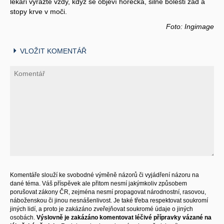
lékaři vyrazte vždy, když se objeví horečka, silné bolesti zad a
stopy krve v moči.
Foto: Ingimage
VLOŽIT KOMENTÁŘ
Komentáře slouží ke svobodné výměně názorů či vyjádření názoru na
dané téma. Váš příspěvek ale přitom nesmí jakýmkoliv způsobem
porušovat zákony ČR, zejména nesmí propagovat národnostní, rasovou,
náboženskou či jinou nesnášenlivost. Je také třeba respektovat soukromí
jiných lidí, a proto je zakázáno zveřejňovat soukromé údaje o jiných
osobách.
Výslovně je zakázáno komentovat léčivé přípravky vázané na