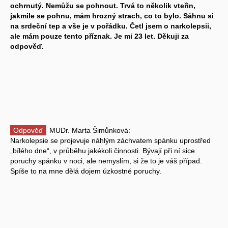
ochrnutý. Nemůžu se pohnout. Trvá to několik vteřin,
jakmile se pohnu, mám hrozný strach, co to bylo. Sáhnu si
na srdeční tep a vše je v pořádku. Četl jsem o narkolepsii,
ale mám pouze tento příznak. Je mi 23 let. Děkuji za
odpověď.
Odpověď
MUDr. Marta Šimůnková:
Narkolepsie se projevuje náhlým záchvatem spánku uprostřed
„bílého dne“, v průběhu jakékoli činnosti. Bývají při ní sice
poruchy spánku v noci, ale nemyslím, si že to je váš případ.
Spíše to na mne dělá dojem úzkostné poruchy.