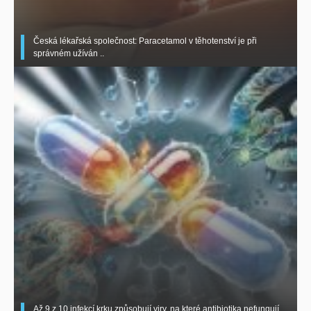
Česká lékařská společnost: Paracetamol v těhotenství je při
správném užíván ..
Až 9 z 10 infekcí krku způsobují viry, na které antibiotika nefungují