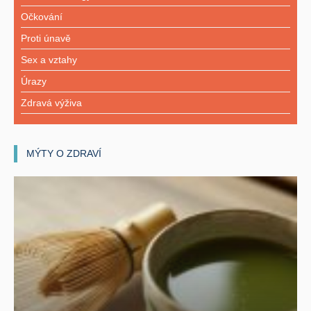
Očkování
Proti únavě
Sex a vztahy
Úrazy
Zdravá výživa
MÝTY O ZDRAVÍ