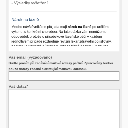
- Výsledky vyšetření
Nárok na lázně
Mnoho návštěvníků se ptá, zda mají
nárok na lázně
po určitém
výkonu, s konkrétní chorobou. Na tuto otázku vám nemůžeme
odpovědět, protože o příspěvkové lázeňské péči v každém
jednotlivém případě rozhoduje revizní lékař zdravotní pojišťovny,
neexistuje univerzální seznam, kdy se lázně poskytují a kdy ne.
Záleží na mnoha okolnostech (kuřáctví, inkontinence), funkčním
postižení pacienta a dalších zdravotních okolnostech.
Váš email (vyžadováno)
Buďte prosím při zadávání mailové adresy pečliví. Zpracovány budou
Požádejte svého ošetřujícího lékaře o návrh, který pak posoudí
příslušný revizní lékař. My vám spolehlivou odpověď dát
pouze dotazy zadané s existující mailovou adresou.
nemůžeme.
Váš dotaz*
Výsledky vyšetření
Přístrojová vyšetření (CT, rentgen, sono, magnetická rezonance a
další, stejně jako laboratorní testy (krevní obraz, imunologické
vyšetření, biochemické parametry a jiné) jsou pomocnými metodami
a bez znalosti klinického stavu nemají takřka žádnou výpovědní
hodnotu. Není v ničích silách na dálku bez vyšetření lékařem jen ze
závěrů přístrojových a laboratorních testů stanovit diagnózu. Se
svými dotazy na interpretaci výsledků se proto prosím obracejte na