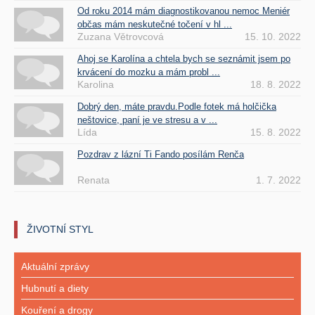
Od roku 2014 mám diagnostikovanou nemoc Meniér
občas mám neskutečné točení v hl ...
Zuzana Větrovcová
15. 10. 2022
Ahoj se Karolína a chtela bych se seznámit jsem po
krvácení do mozku a mám probl ...
Karolina
18. 8. 2022
Dobrý den, máte pravdu.Podle fotek má holčička
neštovice, paní je ve stresu a v ...
Lída
15. 8. 2022
Pozdrav z lázní Ti Fando posílám Renča
Renata
1. 7. 2022
ŽIVOTNÍ STYL
Aktuální zprávy
Hubnutí a diety
Kouření a drogy