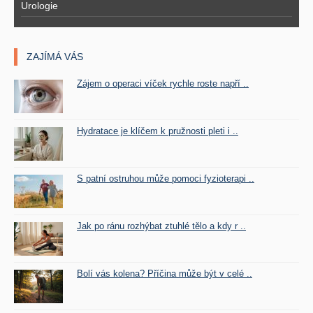
Urologie
ZAJÍMÁ VÁS
Zájem o operaci víček rychle roste napří ..
Hydratace je klíčem k pružnosti pleti i ..
S patní ostruhou může pomoci fyzioterapi ..
Jak po ránu rozhýbat ztuhlé tělo a kdy r ..
Bolí vás kolena? Příčina může být v celé ..