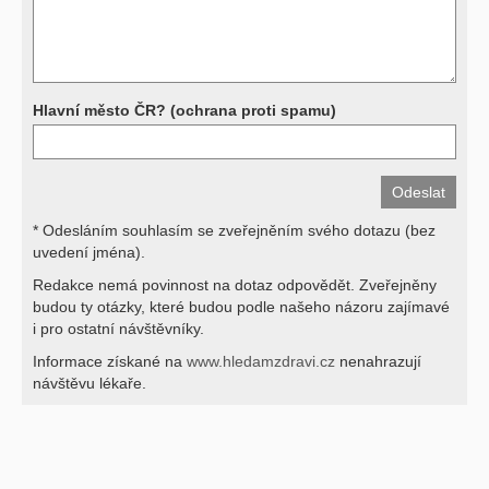
své lékaře.
Děkujeme za pochopení
Hlavní město ČR? (ochrana proti spamu)
* Odesláním souhlasím se zveřejněním svého dotazu (bez
uvedení jména).
Redakce nemá povinnost na dotaz odpovědět. Zveřejněny
budou ty otázky, které budou podle našeho názoru zajímavé
i pro ostatní návštěvníky.
Informace získané na
www.hledamzdravi.cz
nenahrazují
návštěvu lékaře.