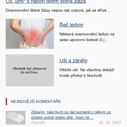
Co „umí“ s naším tělem štítná žláza
Onemocnění štítné žlázy nejsou tak vzácná, jak se dříve ..
Řeč ledvin
Některá onemocnění ledvin na
sebe upozorní bolestí či j ..
Uši a záněty
Obtíže uší. Ne všechny dokáží
trvale přivést k hluchotě ..
NEJNOVĚJŠÍ KOMENTÁŘE
Zdravím, také bych se rád seznámil z někým za
účelem početí bílého dítě. Jsem he ...
Zdenek
25. 10. 2022