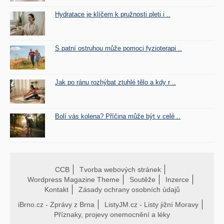
Hydratace je klíčem k pružnosti pleti i ..
S patní ostruhou může pomoci fyzioterapi ..
Jak po ránu rozhýbat ztuhlé tělo a kdy r ..
Bolí vás kolena? Příčina může být v celé ..
CCB
Tvorba webových stránek
Wordpress Magazine Theme
Soutěže
Inzerce
Kontakt
Zásady ochrany osobních údajů
iBrno.cz - Zprávy z Brna
ListyJM.cz - Listy jižní Moravy
Příznaky, projevy onemocnění a léky