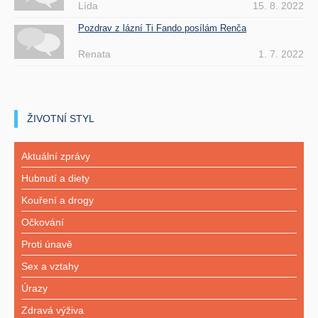
Lída
15. 8. 2022
Pozdrav z lázní Ti Fando posílám Renča
Renata
1. 7. 2022
ŽIVOTNÍ STYL
Aktuální zprávy
Hubnutí a diety
Kouření a drogy
Očkování
Proti únavě
Sex a vztahy
Úrazy
Zdravá výživa