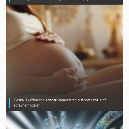
Česká lékařská společnost: Paracetamol v těhotenství je při
správném užíván ..