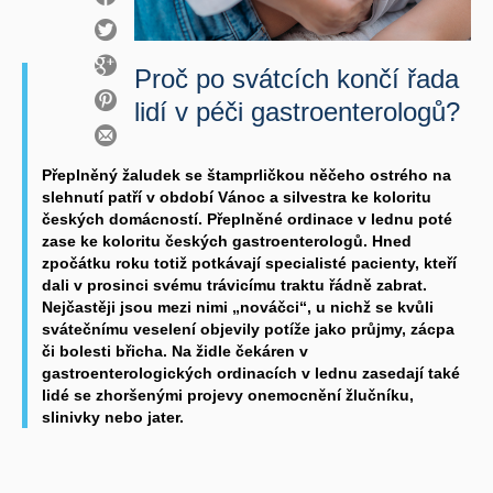
Proč po svátcích končí řada
lidí v péči gastroenterologů?
Přeplněný žaludek se štamprličkou něčeho ostrého na
slehnutí patří v období Vánoc a silvestra ke koloritu
českých domácností. Přeplněné ordinace v lednu poté
zase ke koloritu českých gastroenterologů. Hned
zpočátku roku totiž potkávají specialisté pacienty, kteří
dali v prosinci svému trávicímu traktu řádně zabrat.
Nejčastěji jsou mezi nimi „nováčci“, u nichž se kvůli
svátečnímu veselení objevily potíže jako průjmy, zácpa
či bolesti břicha. Na židle čekáren v
gastroenterologických ordinacích v lednu zasedají také
lidé se zhoršenými projevy onemocnění žlučníku,
slinivky nebo jater.