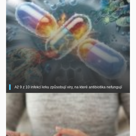
Až 9 z 10 infekcí krku způsobují viry, na které antibiotika nefungují