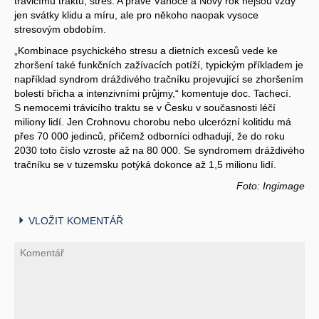
trávicímu traktu, stres. A právě Vánoce a Nový rok nejsou vždy
jen svátky klidu a míru, ale pro někoho naopak vysoce
stresovým obdobím.
„Kombinace psychického stresu a dietních excesů vede ke
zhoršení také funkčních zažívacích potíží, typickým příkladem je
například syndrom dráždivého tračníku projevující se zhoršením
bolestí břicha a intenzivními průjmy,“ komentuje doc. Tachecí.
S nemocemi trávicího traktu se v Česku v současnosti léčí
miliony lidí. Jen Crohnovu chorobu nebo ulcerózní kolitidu má
přes 70 000 jedinců, přičemž odborníci odhadují, že do roku
2030 toto číslo vzroste až na 80 000. Se syndromem dráždivého
tračníku se v tuzemsku potýká dokonce až 1,5 milionu lidí.
Foto: Ingimage
VLOŽIT KOMENTÁŘ