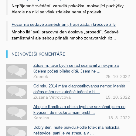
Nepříjemné svědění, zarudlá pokožka, mokvající puchýřky.
Alergie na nikl se však zdaleka nemusí projevit ..
Pozor na sedavé zaměstnání, trápí záda i křečové žíly
Mnoho lidí svůj pracovní den doslova „prosedí“. Sedavé
zaměstnání ale sebou přináší mnoho zdravotních riz ..
NEJNOVĚJŠÍ KOMENTÁŘE
Zdravím, také bych se rád seznámil z někým za
účelem početí bílého dítě. Jsem he ...
Zdenek
25. 10. 2022
Od roku 2014 mám diagnostikovanou nemoc Meniér
občas mám neskutečné točení v hl ...
Zuzana Větrovcová
15. 10. 2022
Ahoj se Karolína a chtela bych se seznámit jsem po
krvácení do mozku a mám probl ...
Karolina
18. 8. 2022
Dobrý den, máte pravdu.Podle fotek má holčička
neštovice, paní je ve stresu a v ...