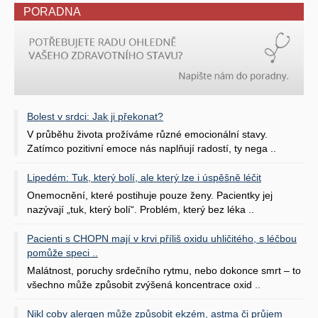
PORADNA
Bolest v srdci: Jak ji překonat?
V průběhu života prožíváme různé emocionální stavy.
Zatímco pozitivní emoce nás naplňují radostí, ty nega ..
Lipedém: Tuk, který bolí, ale který lze i úspěšně léčit
Onemocnění, které postihuje pouze ženy. Pacientky jej
nazývají „tuk, který bolí“. Problém, který bez léka ..
Pacienti s CHOPN mají v krvi příliš oxidu uhličitého, s léčbou
pomůže speci ..
Malátnost, poruchy srdečního rytmu, nebo dokonce smrt – to
všechno může způsobit zvýšená koncentrace oxid ..
Nikl coby alergen může způsobit ekzém, astma či průjem