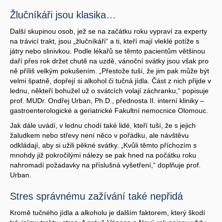
Žlučníkáři jsou klasika…
Další skupinou osob, jež se na začátku roku vypraví za experty
na trávicí trakt, jsou „žlučníkáři“ a ti, kteří mají vleklé potíže s
játry nebo slinivkou. Podle lékařů se těmto pacientům většinou
daří přes rok držet chutě na uzdě, vánoční svátky jsou však pro
ně příliš velkým pokušením. „Přestože tuší, že jim pak může být
velmi špatně, dopřejí si alkohol či tučná jídla. Část z nich přijde v
lednu, někteří bohužel už o svátcích volají záchranku,“ popisuje
prof. MUDr. Ondřej Urban, Ph.D., přednosta II. interní kliniky –
gastroenterologické a geriatrické Fakultní nemocnice Olomouc.
Jak dále uvádí, v lednu chodí také lidé, kteří tuší, že s jejich
žaludkem nebo střevy není něco v pořádku, ale návštěvu
odkládají, aby si užili pěkné svátky. „Kvůli těmto příchozím s
mnohdy již pokročilými nálezy se pak hned na počátku roku
nahromadí požadavky na příslušná vyšetření,“ doplňuje prof.
Urban.
Stres správnému zažívání také nepřidá
Kromě tučného jídla a alkoholu je dalším faktorem, který škodí