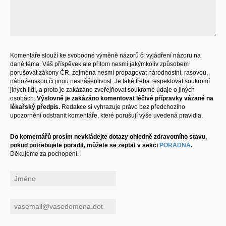
Komentáře slouží ke svobodné výměně názorů či vyjádření názoru na
dané téma. Váš příspěvek ale přitom nesmí jakýmkoliv způsobem
porušovat zákony ČR, zejména nesmí propagovat národnostní, rasovou,
náboženskou či jinou nesnášenlivost. Je také třeba respektovat soukromí
jiných lidí, a proto je zakázáno zveřejňovat soukromé údaje o jiných
osobách.
Výslovně je zakázáno komentovat léčivé přípravky vázané na
lékařský předpis.
Redakce si vyhrazuje právo bez předchozího
upozornění odstranit komentáře, které porušují výše uvedená pravidla.
Do komentářů prosím nevkládejte dotazy ohledně zdravotního stavu,
pokud potřebujete poradit, můžete se zeptat v sekci
PORADNA
.
Děkujeme za pochopení.