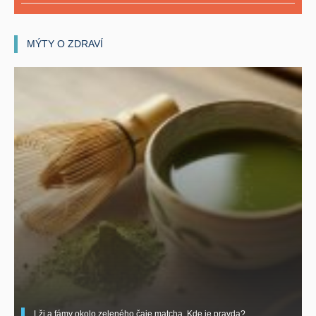
MÝTY O ZDRAVÍ
Lži a fámy okolo zeleného čaje matcha. Kde je pravda?