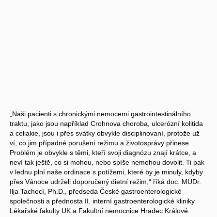
„Naši pacienti s chronickými nemocemi gastrointestinálního
traktu, jako jsou například Crohnova choroba, ulcerózní kolitida
a celiakie, jsou i přes svátky obvykle disciplinovaní, protože už
ví, co jim případné porušení režimu a životosprávy přinese.
Problém je obvykle s těmi, kteří svoji diagnózu znají krátce, a
neví tak ještě, co si mohou, nebo spíše nemohou dovolit. Ti pak
v lednu plní naše ordinace s potížemi, které by je minuly, kdyby
přes Vánoce udrželi doporučený dietní režim,“ říká doc. MUDr.
Ilja Tachecí, Ph.D., předseda České gastroenterologické
společnosti a přednosta II. interní gastroenterologické kliniky
Lékařské fakulty UK a Fakultní nemocnice Hradec Králové.