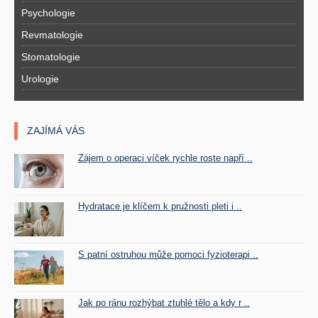
Psychologie
Revmatologie
Stomatologie
Urologie
ZAJÍMÁ VÁS
Zájem o operaci víček rychle roste napří ..
Hydratace je klíčem k pružnosti pleti i ..
S patní ostruhou může pomoci fyzioterapi ..
Jak po ránu rozhýbat ztuhlé tělo a kdy r ..