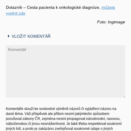
Dotazník – Cesta pacienta k onkologické diagnóze,
můžete
vyplnit zde
Foto: Ingimage
VLOŽIT KOMENTÁŘ
Komentáře slouží ke svobodné výměně názorů či vyjádření názoru na
dané téma. Váš příspěvek ale přitom nesmí jakýmkoliv způsobem
porušovat zákony ČR, zejména nesmí propagovat národnostní, rasovou,
náboženskou či jinou nesnášenlivost. Je také třeba respektovat soukromí
jiných lidí, a proto je zakázáno zveřejňovat soukromé údaje o jiných