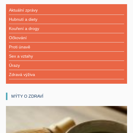
Aktuální zprávy
Hubnutí a diety
Kouření a drogy
Očkování
Proti únavě
Sex a vztahy
Úrazy
Zdravá výživa
MÝTY O ZDRAVÍ