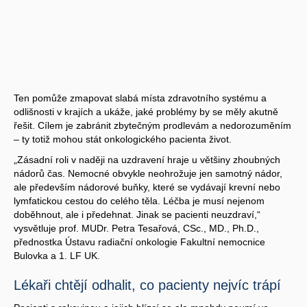
Ten pomůže zmapovat slabá místa zdravotního systému a
odlišnosti v krajích a ukáže, jaké problémy by se měly akutně
řešit. Cílem je zabránit zbytečným prodlevám a nedorozuměním
– ty totiž mohou stát onkologického pacienta život.
„Zásadní roli v naději na uzdravení hraje u většiny zhoubných
nádorů čas. Nemocné obvykle neohrožuje jen samotný nádor,
ale především nádorové buňky, které se vydávají krevní nebo
lymfatickou cestou do celého těla. Léčba je musí nejenom
doběhnout, ale i předehnat. Jinak se pacienti neuzdraví,“
vysvětluje prof. MUDr. Petra Tesařová, CSc., MD., Ph.D.,
přednostka Ústavu radiační onkologie Fakultní nemocnice
Bulovka a 1. LF UK.
Lékaři chtějí odhalit, co pacienty nejvíc trápí