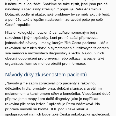
k němu musí dojíždět. Snažíme se také zjistit, jestli jsou pro ně
návštěvy u specialisty stresující,“ popisuje Petra Adámková.
Dotazník podle ní ukáže, jaké problémy by se měly akutně řešit,
a pomůže také s lepším nastavením zdravotní péče po celé
České republice.
Hlas onkologických pacientů usnadňuje nemocným boj s
rakovinou i jinými způsoby. Loni pro ně začal připravovat
jednoduché návody – mapy, kterým říká Cesta pacienta. Lidé s
rakovinou se z nich dozví o symptomech či rizikových faktorech
své nemoci a možnostech diagnostiky a léčby. Najdou v nich
obecná doporučení pro prevenci nebo odkazy na pacientské
organizace, kam se mohou obrátit pro informace.
Návody díky zkušenostem pacientů
„Návody jsme zatím zpracovali pro pacienty s rakovinou
děložního hrdla, prostaty, prsu, děložní sliznice, s uveálním
melanomem a karcinomem střev a konečníku. V současné době
připravujeme mapy i pro další diagnózy, jako je například
rakovina plic nebo ledvin,“ upřesňuje Petra Adámková. Na
přípravě návodů se kromě HOP podílí také lékaři a
spolupracovat na nich bude také Česká onkologická společnost.