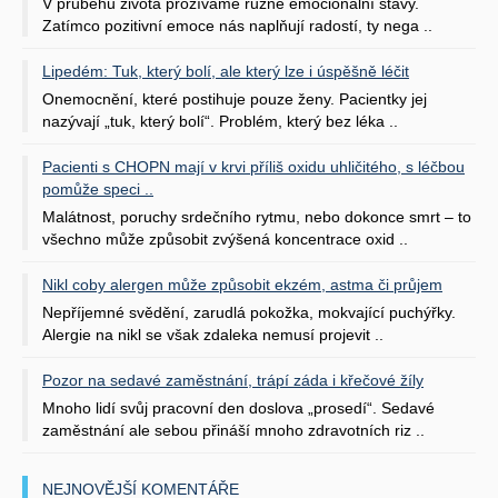
V průběhu života prožíváme různé emocionální stavy.
Zatímco pozitivní emoce nás naplňují radostí, ty nega ..
Lipedém: Tuk, který bolí, ale který lze i úspěšně léčit
Onemocnění, které postihuje pouze ženy. Pacientky jej
nazývají „tuk, který bolí“. Problém, který bez léka ..
Pacienti s CHOPN mají v krvi příliš oxidu uhličitého, s léčbou
pomůže speci ..
Malátnost, poruchy srdečního rytmu, nebo dokonce smrt – to
všechno může způsobit zvýšená koncentrace oxid ..
Nikl coby alergen může způsobit ekzém, astma či průjem
Nepříjemné svědění, zarudlá pokožka, mokvající puchýřky.
Alergie na nikl se však zdaleka nemusí projevit ..
Pozor na sedavé zaměstnání, trápí záda i křečové žíly
Mnoho lidí svůj pracovní den doslova „prosedí“. Sedavé
zaměstnání ale sebou přináší mnoho zdravotních riz ..
NEJNOVĚJŠÍ KOMENTÁŘE