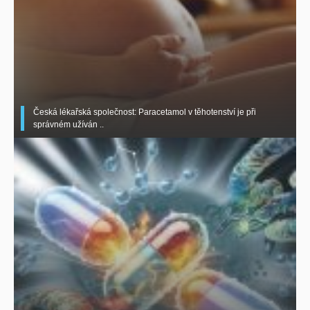
Česká lékařská společnost: Paracetamol v těhotenství je při
správném užíván ..