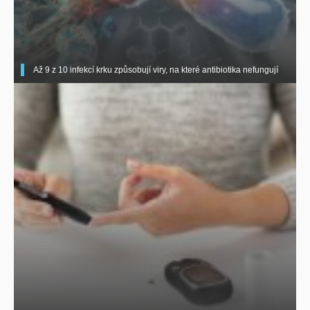
Až 9 z 10 infekcí krku způsobují viry, na které antibiotika nefungují