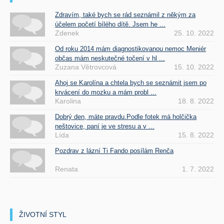
Zdravím, také bych se rád seznámil z někým za
účelem početí bílého dítě. Jsem he ...
Zdenek
25. 10. 2022
Od roku 2014 mám diagnostikovanou nemoc Meniér
občas mám neskutečné točení v hl ...
Zuzana Větrovcová
15. 10. 2022
Ahoj se Karolína a chtela bych se seznámit jsem po
krvácení do mozku a mám probl ...
Karolina
18. 8. 2022
Dobrý den, máte pravdu.Podle fotek má holčička
neštovice, paní je ve stresu a v ...
Lída
15. 8. 2022
Pozdrav z lázní Ti Fando posílám Renča
Renata
1. 7. 2022
ŽIVOTNÍ STYL