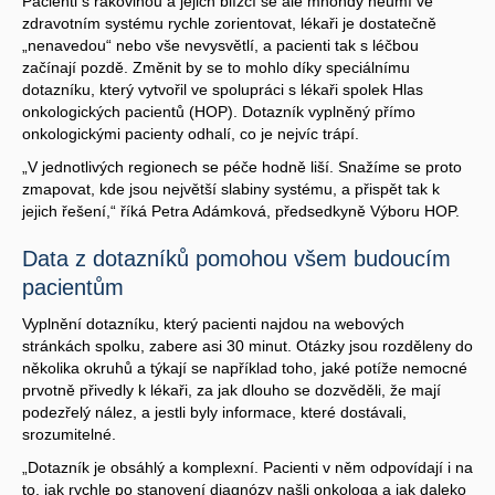
Pacienti s rakovinou a jejich blízcí se ale mnohdy neumí ve
zdravotním systému rychle zorientovat, lékaři je dostatečně
„nenavedou“ nebo vše nevysvětlí, a pacienti tak s léčbou
začínají pozdě. Změnit by se to mohlo díky speciálnímu
dotazníku, který vytvořil ve spolupráci s lékaři spolek Hlas
onkologických pacientů (HOP). Dotazník vyplněný přímo
onkologickými pacienty odhalí, co je nejvíc trápí.
„V jednotlivých regionech se péče hodně liší. Snažíme se proto
zmapovat, kde jsou největší slabiny systému, a přispět tak k
jejich řešení,“ říká Petra Adámková, předsedkyně Výboru HOP.
Data z dotazníků pomohou všem budoucím
pacientům
Vyplnění dotazníku, který pacienti najdou na webových
stránkách spolku, zabere asi 30 minut. Otázky jsou rozděleny do
několika okruhů a týkají se například toho, jaké potíže nemocné
prvotně přivedly k lékaři, za jak dlouho se dozvěděli, že mají
podezřelý nález, a jestli byly informace, které dostávali,
srozumitelné.
„Dotazník je obsáhlý a komplexní. Pacienti v něm odpovídají i na
to, jak rychle po stanovení diagnózy našli onkologa a jak daleko