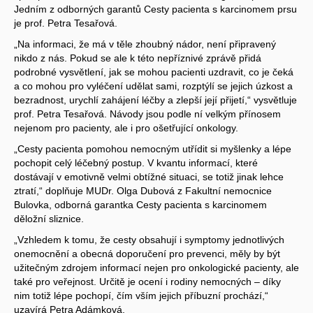
Jedním z odborných garantů Cesty pacienta s karcinomem prsu
je prof. Petra Tesařová.
„Na informaci, že má v těle zhoubný nádor, není připravený
nikdo z nás. Pokud se ale k této nepříznivé zprávě přidá
podrobné vysvětlení, jak se mohou pacienti uzdravit, co je čeká
a co mohou pro vyléčení udělat sami, rozptýlí se jejich úzkost a
bezradnost, urychlí zahájení léčby a zlepší její přijetí,“ vysvětluje
prof. Petra Tesařová. Návody jsou podle ní velkým přínosem
nejenom pro pacienty, ale i pro ošetřující onkology.
„Cesty pacienta pomohou nemocným utřídit si myšlenky a lépe
pochopit celý léčebný postup. V kvantu informací, které
dostávají v emotivně velmi obtížné situaci, se totiž jinak lehce
ztratí,“ doplňuje MUDr. Olga Dubová z Fakultní nemocnice
Bulovka, odborná garantka Cesty pacienta s karcinomem
děložní sliznice.
„Vzhledem k tomu, že cesty obsahují i symptomy jednotlivých
onemocnění a obecná doporučení pro prevenci, měly by být
užitečným zdrojem informací nejen pro onkologické pacienty, ale
také pro veřejnost. Určitě je ocení i rodiny nemocných – díky
nim totiž lépe pochopí, čím vším jejich příbuzní prochází,“
uzavírá Petra Adámková.