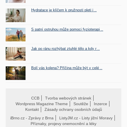
Hydratace je klíčem k pružnosti pleti i ..
S patní ostruhou může pomoci fyzioterapi ..
Jak po ránu rozhýbat ztuhlé tělo a kdy r ..
Bolí vás kolena? Příčina může být v celé ..
CCB
Tvorba webových stránek
Wordpress Magazine Theme
Soutěže
Inzerce
Kontakt
Zásady ochrany osobních údajů
iBrno.cz - Zprávy z Brna
ListyJM.cz - Listy jižní Moravy
Příznaky, projevy onemocnění a léky