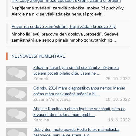
Nikl coby alergen může způsobit ekzém, astma či průjem
Nepříjemné svědění, zarudlá pokožka, mokvající puchýřky.
Alergie na nikl se však zdaleka nemusí projevit ..
Pozor na sedavé zaměstnání, trápí záda i křečové žíly
Mnoho lidí svůj pracovní den doslova „prosedí“. Sedavé
zaměstnání ale sebou přináší mnoho zdravotních riz ..
NEJNOVĚJŠÍ KOMENTÁŘE
Zdravím, také bych se rád seznámil z někým za
účelem početí bílého dítě. Jsem he ...
Zdenek
25. 10. 2022
Od roku 2014 mám diagnostikovanou nemoc Meniér
občas mám neskutečné točení v hl ...
Zuzana Větrovcová
15. 10. 2022
Ahoj se Karolína a chtela bych se seznámit jsem po
krvácení do mozku a mám probl ...
Karolina
18. 8. 2022
Dobrý den, máte pravdu.Podle fotek má holčička
neštovice, paní je ve stresu a v ...