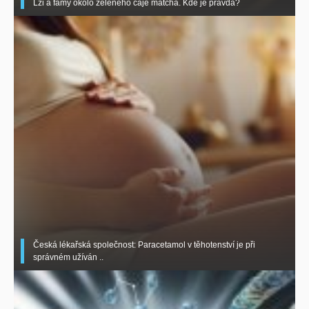
Lži a fámy okolo zeleného čaje matcha. Kde je pravda?
Česká lékařská společnost: Paracetamol v těhotenství je při
správném užíván ..