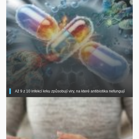
Až 9 z 10 infekcí krku způsobují viry, na které antibiotika nefungují