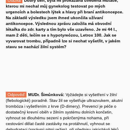
Otázka
Dobrý den, byla mi prokázaná uvedená mutace,
kterou mi nechal můj gynekolog testovat po mých
urgencích a bolestech lýtek a hlavy při braní antikoncepce.
Na základě výsledku jsem ihned ukončila užívaní
antikoncepce. Výslednou zprávu založila má obvodní
lékařka do zdr. karty a tím bylo vše uzavřeno. Je mi 44 l.,
mam 2 děti, lečím se s hypotyreózou, Letrox 100. Jak se
vyvarovat trombu, případně lze si nechat vyšetřit, v jakém
stavu se nachází žilní systém?
Odpověď
MUDr. Šimůnková:
Vyžádejte si vyšetření v žilní
(flebologické) poradně. Stav žil se vyšetřuje ultrazvukem, akutní
trombóza i vyšetřením z krve (D-dimery). Prevencí je péče o
dostatečný krevní oběh v žilním systému dolních končetin,
vyhnout se dlouhému sezení s pokrčenýma nohama, při
cestování dělat časté zastávky na protáhnutí, vyhnout se
dehydrataci (správný pitný režim), při předpisu jakýchkoli léků