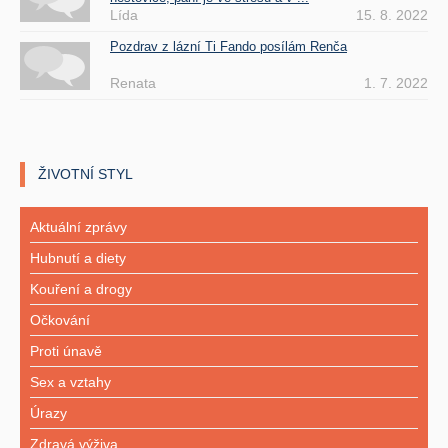
Lída
15. 8. 2022
Pozdrav z lázní Ti Fando posílám Renča
Renata
1. 7. 2022
ŽIVOTNÍ STYL
Aktuální zprávy
Hubnutí a diety
Kouření a drogy
Očkování
Proti únavě
Sex a vztahy
Úrazy
Zdravá výživa