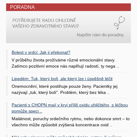
PORADNA
Bolest v srdci: Jak ji překonat?
V průběhu života prožíváme různé emocionální stavy.
Zatímco pozitivní emoce nás naplňují radostí, ty nega ..
Lipedém: Tuk, který bolí, ale který lze i úspěšně léčit
Onemocnění, které postihuje pouze ženy. Pacientky jej
nazývají „tuk, který bolí“. Problém, který bez léka ..
Pacienti s CHOPN mají v krvi příliš oxidu uhličitého, s léčbou
pomůže speci ..
Malátnost, poruchy srdečního rytmu, nebo dokonce smrt – to
všechno může způsobit zvýšená koncentrace oxid ..