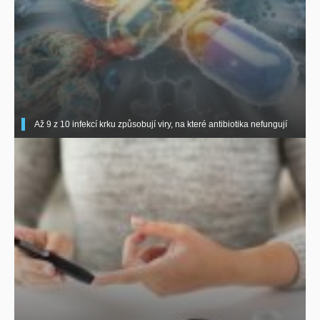
Až 9 z 10 infekcí krku způsobují viry, na které antibiotika nefungují