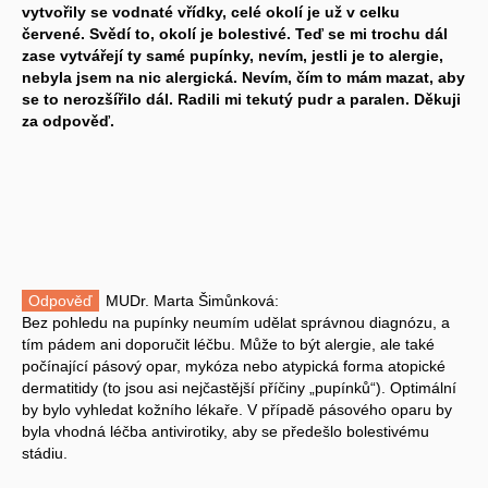
vytvořily se vodnaté vřídky, celé okolí je už v celku
červené. Svědí to, okolí je bolestivé. Teď se mi trochu dál
zase vytvářejí ty samé pupínky, nevím, jestli je to alergie,
nebyla jsem na nic alergická. Nevím, čím to mám mazat, aby
se to nerozšířilo dál. Radili mi tekutý pudr a paralen. Děkuji
za odpověď.
Odpověď
MUDr. Marta Šimůnková:
Bez pohledu na pupínky neumím udělat správnou diagnózu, a
tím pádem ani doporučit léčbu. Může to být alergie, ale také
počínající pásový opar, mykóza nebo atypická forma atopické
dermatitidy (to jsou asi nejčastější příčiny „pupínků“). Optimální
by bylo vyhledat kožního lékaře. V případě pásového oparu by
byla vhodná léčba antivirotiky, aby se předešlo bolestivému
stádiu.