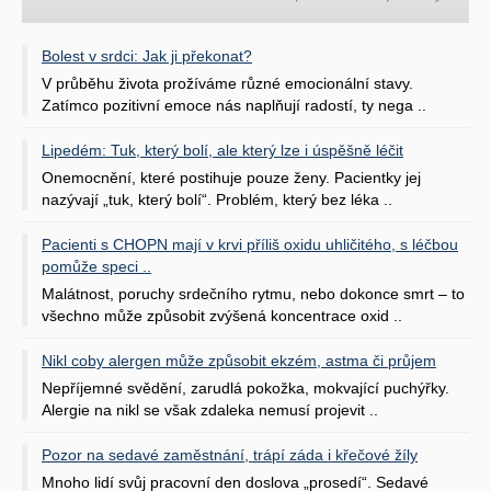
Bolest v srdci: Jak ji překonat?
V průběhu života prožíváme různé emocionální stavy.
Zatímco pozitivní emoce nás naplňují radostí, ty nega ..
Lipedém: Tuk, který bolí, ale který lze i úspěšně léčit
Onemocnění, které postihuje pouze ženy. Pacientky jej
nazývají „tuk, který bolí“. Problém, který bez léka ..
Pacienti s CHOPN mají v krvi příliš oxidu uhličitého, s léčbou
pomůže speci ..
Malátnost, poruchy srdečního rytmu, nebo dokonce smrt – to
všechno může způsobit zvýšená koncentrace oxid ..
Nikl coby alergen může způsobit ekzém, astma či průjem
Nepříjemné svědění, zarudlá pokožka, mokvající puchýřky.
Alergie na nikl se však zdaleka nemusí projevit ..
Pozor na sedavé zaměstnání, trápí záda i křečové žíly
Mnoho lidí svůj pracovní den doslova „prosedí“. Sedavé