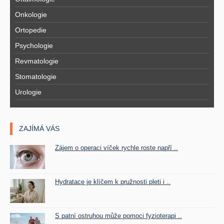
Onkologie
Ortopedie
Psychologie
Revmatologie
Stomatologie
Urologie
ZAJÍMÁ VÁS
Zájem o operaci víček rychle roste napří ..
Hydratace je klíčem k pružnosti pleti i ..
S patní ostruhou může pomoci fyzioterapi ..