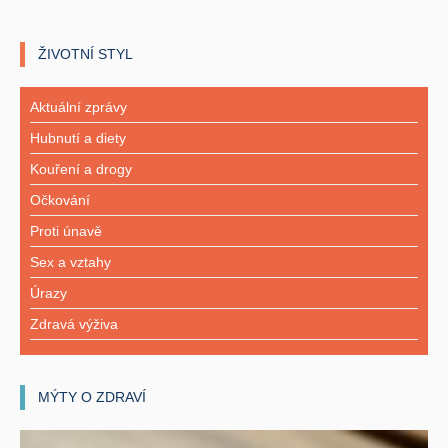
ŽIVOTNÍ STYL
Aktuální zprávy
Hubnutí a diety
Kouření a drogy
Očkování
Proti únavě
Sex a vztahy
Úrazy
Zdravá výživa
MÝTY O ZDRAVÍ