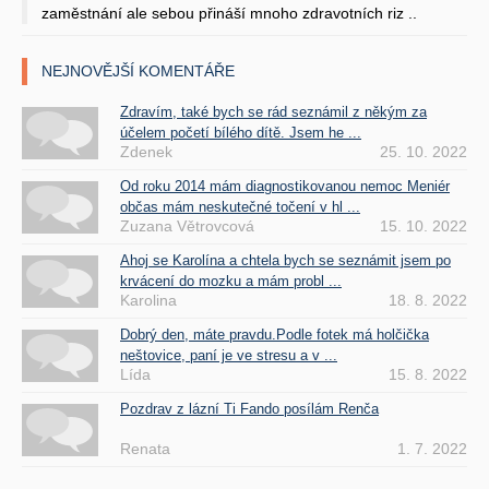
zaměstnání ale sebou přináší mnoho zdravotních riz ..
NEJNOVĚJŠÍ KOMENTÁŘE
Zdravím, také bych se rád seznámil z někým za
účelem početí bílého dítě. Jsem he ...
Zdenek
25. 10. 2022
Od roku 2014 mám diagnostikovanou nemoc Meniér
občas mám neskutečné točení v hl ...
Zuzana Větrovcová
15. 10. 2022
Ahoj se Karolína a chtela bych se seznámit jsem po
krvácení do mozku a mám probl ...
Karolina
18. 8. 2022
Dobrý den, máte pravdu.Podle fotek má holčička
neštovice, paní je ve stresu a v ...
Lída
15. 8. 2022
Pozdrav z lázní Ti Fando posílám Renča
Renata
1. 7. 2022