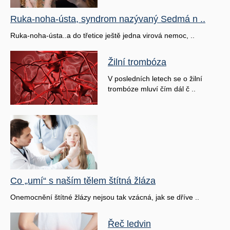
Ruka-noha-ústa, syndrom nazývaný Sedmá n ..
Ruka-noha-ústa..a do třetice ještě jedna virová nemoc, ..
Žilní trombóza
V posledních letech se o žilní
trombóze mluví čím dál č ..
Co „umí“ s naším tělem štítná žláza
Onemocnění štítné žlázy nejsou tak vzácná, jak se dříve ..
Řeč ledvin