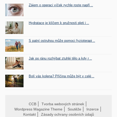
Zájem o operaci víček rychle roste napří ..
Hydratace je klíčem k pružnosti pleti i ..
S patní ostruhou může pomoci fyzioterapi ..
Jak po ránu rozhýbat ztuhlé tělo a kdy r ..
Bolí vás kolena? Příčina může být v celé ..
CCB
Tvorba webových stránek
Wordpress Magazine Theme
Soutěže
Inzerce
Kontakt
Zásady ochrany osobních údajů