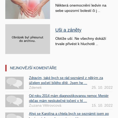
Některá onemocnění ledvin na
sebe upozorní bolestí či j ..
Uši a záněty
Obtíže uší. Ne všechny dokáží
trvale přivést k hluchotě ..
NEJNOVĚJŠÍ KOMENTÁŘE
Zdravím, také bych se rád seznámil z někým za
účelem početí bílého dítě. Jsem he ...
Zdenek
25. 10. 2022
Od roku 2014 mám diagnostikovanou nemoc Meniér
občas mám neskutečné točení v hl ...
Zuzana Větrovcová
15. 10. 2022
Ahoj se Karolína a chtela bych se seznámit jsem po