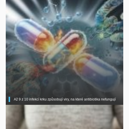
Až 9 z 10 infekcí krku způsobují viry, na které antibiotika nefungují