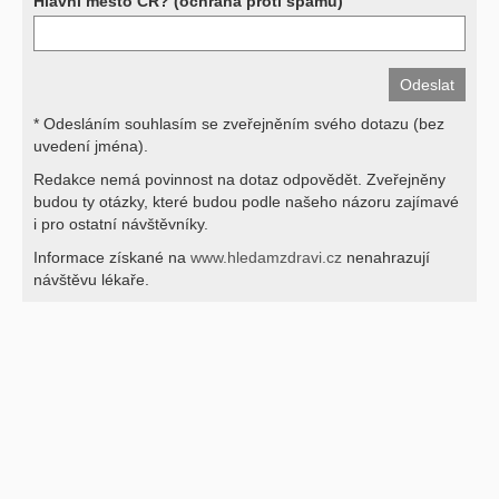
Hlavní město ČR? (ochrana proti spamu)
* Odesláním souhlasím se zveřejněním svého dotazu (bez
uvedení jména).
Redakce nemá povinnost na dotaz odpovědět. Zveřejněny
budou ty otázky, které budou podle našeho názoru zajímavé
i pro ostatní návštěvníky.
Informace získané na
www.hledamzdravi.cz
nenahrazují
návštěvu lékaře.