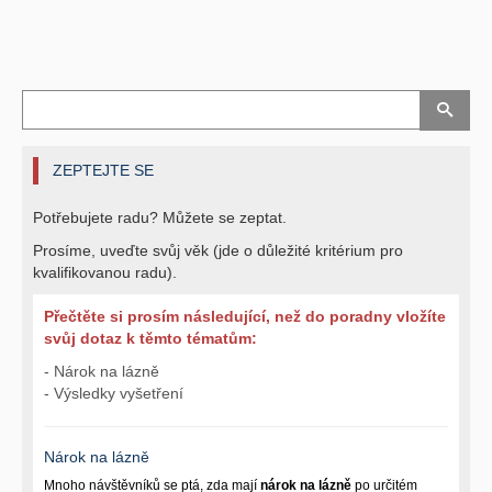
ZEPTEJTE SE
Potřebujete radu? Můžete se zeptat.
Prosíme, uveďte svůj věk (jde o důležité kritérium pro
kvalifikovanou radu).
Přečtěte si prosím následující, než do poradny vložíte
svůj dotaz k těmto tématům:
- Nárok na lázně
- Výsledky vyšetření
Nárok na lázně
Mnoho návštěvníků se ptá, zda mají
nárok na lázně
po určitém