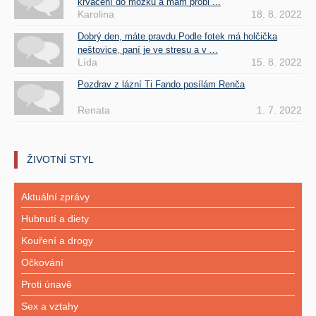
krvácení do mozku a mám probl ...
Karolina
18. 8. 2022
Dobrý den, máte pravdu.Podle fotek má holčička
neštovice, paní je ve stresu a v ...
Lída
15. 8. 2022
Pozdrav z lázní Ti Fando posílám Renča
Renata
1. 7. 2022
ŽIVOTNÍ STYL
Aktuální zprávy
Hubnutí a diety
Kouření a drogy
Očkování
Proti únavě
Sex a vztahy