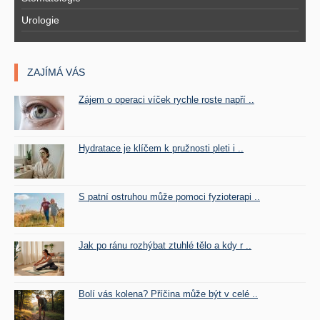
Urologie
ZAJÍMÁ VÁS
Zájem o operaci víček rychle roste napří ..
Hydratace je klíčem k pružnosti pleti i ..
S patní ostruhou může pomoci fyzioterapi ..
Jak po ránu rozhýbat ztuhlé tělo a kdy r ..
Bolí vás kolena? Příčina může být v celé ..