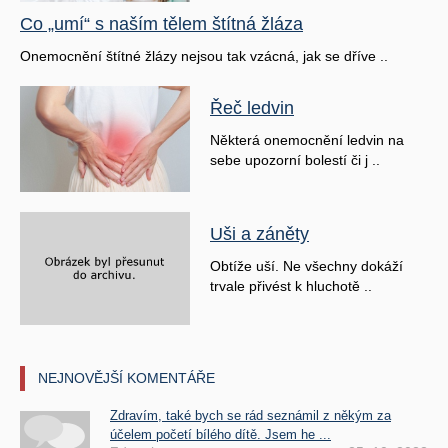
Co „umí“ s naším tělem štítná žláza
Onemocnění štítné žlázy nejsou tak vzácná, jak se dříve ..
Řeč ledvin
Některá onemocnění ledvin na
sebe upozorní bolestí či j ..
Uši a záněty
Obtíže uší. Ne všechny dokáží
trvale přivést k hluchotě ..
NEJNOVĚJŠÍ KOMENTÁŘE
Zdravím, také bych se rád seznámil z někým za
účelem početí bílého dítě. Jsem he ...