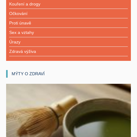
Kouření a drogy
Očkování
Proti únavě
Sex a vztahy
Úrazy
Zdravá výživa
MÝTY O ZDRAVÍ