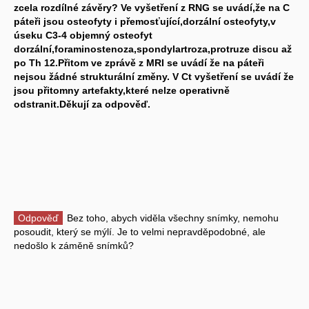
zcela rozdílné závěry? Ve vyšetření z RNG se uvádí,že na C
páteři jsou osteofyty i přemosťující,dorzální osteofyty,v
úseku C3-4 objemný osteofyt
dorzální,foraminostenoza,spondylartroza,protruze discu až
po Th 12.Přitom ve zprávě z MRI se uvádí že na páteři
nejsou žádné strukturální změny. V Ct vyšetření se uvádí že
jsou přitomny artefakty,které nelze operativně
odstranit.Děkují za odpověď.
Odpověď
Bez toho, abych viděla všechny snímky, nemohu
posoudit, který se mýlí. Je to velmi nepravděpodobné, ale
nedošlo k záměně snímků?