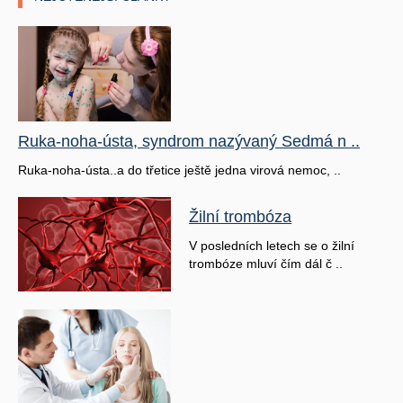
Ruka-noha-ústa, syndrom nazývaný Sedmá n ..
Ruka-noha-ústa..a do třetice ještě jedna virová nemoc, ..
Žilní trombóza
V posledních letech se o žilní
trombóze mluví čím dál č ..