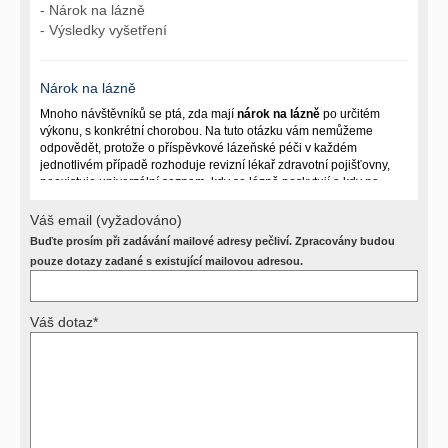
- Nárok na lázně
- Výsledky vyšetření
Nárok na lázně
Mnoho návštěvníků se ptá, zda mají
nárok na lázně
po určitém
výkonu, s konkrétní chorobou. Na tuto otázku vám nemůžeme
odpovědět, protože o příspěvkové lázeňské péči v každém
jednotlivém případě rozhoduje revizní lékař zdravotní pojišťovny,
neexistuje univerzální seznam, kdy se lázně poskytují a kdy ne.
Záleží na mnoha okolnostech (kuřáctví, inkontinence), funkčním
postižení pacienta a dalších zdravotních okolnostech.
Váš email (vyžadováno)
Buďte prosím při zadávání mailové adresy pečliví. Zpracovány budou
Požádejte svého ošetřujícího lékaře o návrh, který pak posoudí
příslušný revizní lékař. My vám spolehlivou odpověď dát
pouze dotazy zadané s existující mailovou adresou.
nemůžeme.
Váš dotaz*
Výsledky vyšetření
Přístrojová vyšetření (CT, rentgen, sono, magnetická rezonance a
další, stejně jako laboratorní testy (krevní obraz, imunologické
vyšetření, biochemické parametry a jiné) jsou pomocnými metodami
a bez znalosti klinického stavu nemají takřka žádnou výpovědní
hodnotu. Není v ničích silách na dálku bez vyšetření lékařem jen ze
závěrů přístrojových a laboratorních testů stanovit diagnózu. Se