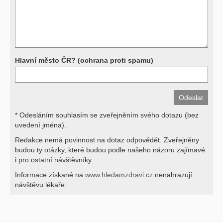
svými dotazy na interpretaci výsledků se proto prosím obracejte na
své lékaře.
Děkujeme za pochopení
Hlavní město ČR? (ochrana proti spamu)
* Odesláním souhlasím se zveřejněním svého dotazu (bez
uvedení jména).
Redakce nemá povinnost na dotaz odpovědět. Zveřejněny
budou ty otázky, které budou podle našeho názoru zajímavé
i pro ostatní návštěvníky.
Informace získané na
www.hledamzdravi.cz
nenahrazují
návštěvu lékaře.