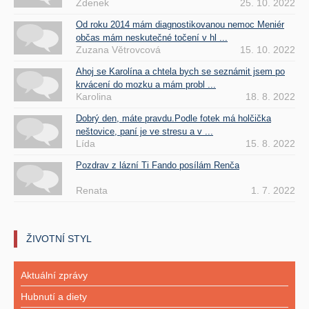
Zdenek
25. 10. 2022
Od roku 2014 mám diagnostikovanou nemoc Meniér
občas mám neskutečné točení v hl ...
Zuzana Větrovcová
15. 10. 2022
Ahoj se Karolína a chtela bych se seznámit jsem po
krvácení do mozku a mám probl ...
Karolina
18. 8. 2022
Dobrý den, máte pravdu.Podle fotek má holčička
neštovice, paní je ve stresu a v ...
Lída
15. 8. 2022
Pozdrav z lázní Ti Fando posílám Renča
Renata
1. 7. 2022
ŽIVOTNÍ STYL
Aktuální zprávy
Hubnutí a diety